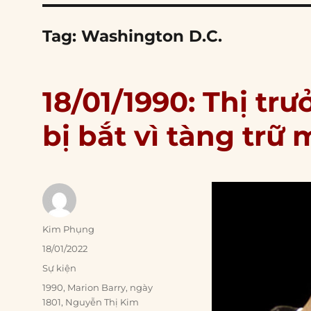
Tag:
Washington D.C.
18/01/1990: Thị tr
bị bắt vì tàng trữ 
Author
Kim Phụng
Posted
18/01/2022
on
Categories
Sự kiện
Tags
1990
,
Marion Barry
,
ngày
1801
,
Nguyễn Thị Kim