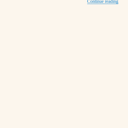
“18/0
Continue reading