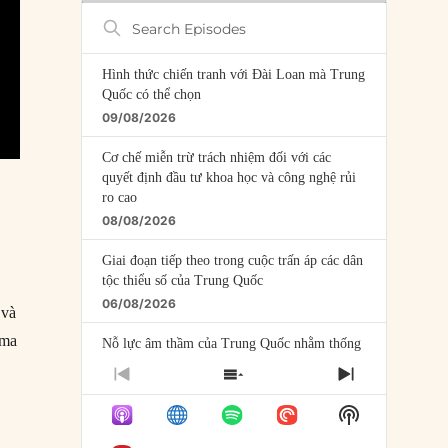
Search
Episodes
Hình thức chiến tranh với Đài Loan mà Trung
Quốc có thể chọn
09/08/2026
Cơ chế miễn trừ trách nhiệm đối với các
quyết định đầu tư khoa học và công nghệ rủi
ro cao
08/08/2026
Giai đoạn tiếp theo trong cuộc trấn áp các dân
tộc thiểu số của Trung Quốc
06/08/2026
 và
 ma
Nỗ lực âm thầm của Trung Quốc nhằm thống
trị khu vực Mỹ Latinh
PREVIOUS
SHOW
NEXT
06/08/2026
EPISODE
EPISODES
EPISODE
Show
LIST
Nợ cho kẻ mộng mơ: Vốn vay chính sách và
Podcast
giới hạn của việc cho startup vay vốn