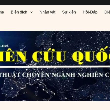
me
Biên dịch
Nhân vật
Sự kiện
Hỏi-Đáp
Đi