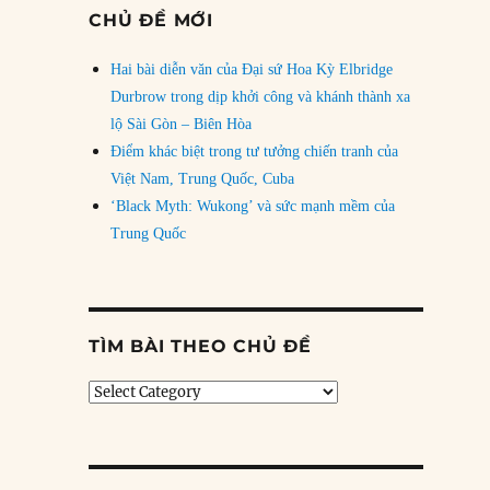
CHỦ ĐỀ MỚI
Hai bài diễn văn của Đại sứ Hoa Kỳ Elbridge
Durbrow trong dịp khởi công và khánh thành xa
lộ Sài Gòn – Biên Hòa
Điểm khác biệt trong tư tưởng chiến tranh của
Việt Nam, Trung Quốc, Cuba
‘Black Myth: Wukong’ và sức mạnh mềm của
Trung Quốc
TÌM BÀI THEO CHỦ ĐỀ
Tìm
bài
theo
chủ
đề