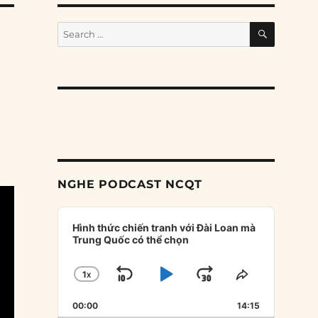
SEARCH
Search
for:
NGHE PODCAST NCQT
Audio
Player
Hình thức chiến tranh với Đài Loan mà
Trung Quốc có thể chọn
1
X
SKIP
PLAY
JUMP
CHANGE
SHARE
PLAYBACK
THIS
BACKWARD
PAUSE
FORWARD
00:00
RATE
14:15
EPISODE