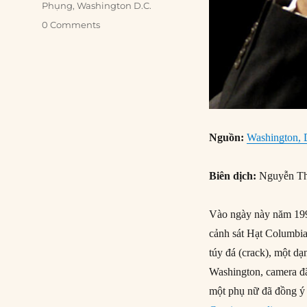
Phụng
,
Washington D.C.
0 Comments
Nguồn:
Washington, 
Biên dịch:
Nguyễn Th
Vào ngày này năm 1990
cảnh sát Hạt Columbia,
túy đá (crack), một dạ
Washington, camera đã
một phụ nữ đã đồng ý 