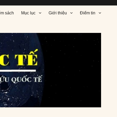
ểm sách
Mục lục
Giới thiệu
Điểm tin