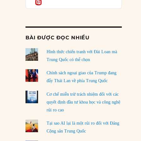
Informatio
05/08/2026
Mỹ Latinh đang trở thành “phòng thí nghiệm”
của phe cánh hữu mới
04/08/2026
BÀI ĐƯỢC ĐỌC NHIỀU
Tại sao Trung Quốc phủ nhận cuộc gặp với
Ngoại trưởng Nhật Bản?
Hình thức chiến tranh với Đài Loan mà
04/08/2026
Trung Quốc có thể chọn
Điểm mù chiến lược của Trump tại Thái Bình
Chính sách ngoại giao của Trump đang
Dương
đẩy Thái Lan về phía Trung Quốc
03/08/2026
Cơ chế miễn trừ trách nhiệm đối với các
Đặt cược vào thất bại: Các quỹ đầu tư mạo
quyết định đầu tư khoa học và công nghệ
hiểm quốc gia và khía cạnh chính trị của vốn
rủi ro cao
rủi ro
02/08/2026
Tại sao AI lại là một rủi ro đối với Đảng
Làm thế nào để kết thúc Chiến tranh Iran?
Cộng sản Trung Quốc
01/08/2026