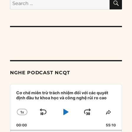
Search
for:
NGHE PODCAST NCQT
Audio
Player
Cơ chế miễn trừ trách nhiệm đối với các quyết
định đầu tư khoa học và công nghệ rủi ro cao
1
X
SKIP
PLAY
JUMP
CHANGE
SHARE
PLAYBACK
THIS
BACKWARD
PAUSE
FORWARD
00:00
RATE
55:10
EPISOD