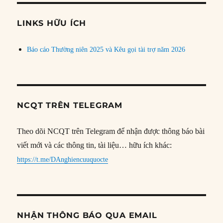
chủ
đề
LINKS HỮU ÍCH
Báo cáo Thường niên 2025 và Kêu gọi tài trợ năm 2026
NCQT TRÊN TELEGRAM
Theo dõi NCQT trên Telegram để nhận được thông báo bài
viết mới và các thông tin, tài liệu… hữu ích khác:
https://t.me/DAnghiencuuquocte
NHẬN THÔNG BÁO QUA EMAIL