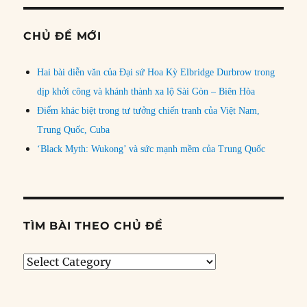
CHỦ ĐỀ MỚI
Hai bài diễn văn của Đại sứ Hoa Kỳ Elbridge Durbrow trong
dịp khởi công và khánh thành xa lộ Sài Gòn – Biên Hòa
Điểm khác biệt trong tư tưởng chiến tranh của Việt Nam,
Trung Quốc, Cuba
‘Black Myth: Wukong’ và sức mạnh mềm của Trung Quốc
TÌM BÀI THEO CHỦ ĐỀ
Tìm
bài
theo