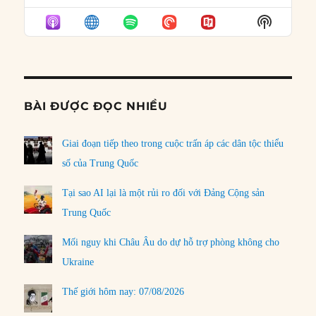
EPISODE
EPISODES
EPISO
Show
LIST
Podcast
Informat
BÀI ĐƯỢC ĐỌC NHIỀU
Giai đoạn tiếp theo trong cuộc trấn áp các dân tộc thiểu
số của Trung Quốc
Tại sao AI lại là một rủi ro đối với Đảng Cộng sản
Trung Quốc
Mối nguy khi Châu Âu do dự hỗ trợ phòng không cho
Ukraine
Thế giới hôm nay: 07/08/2026