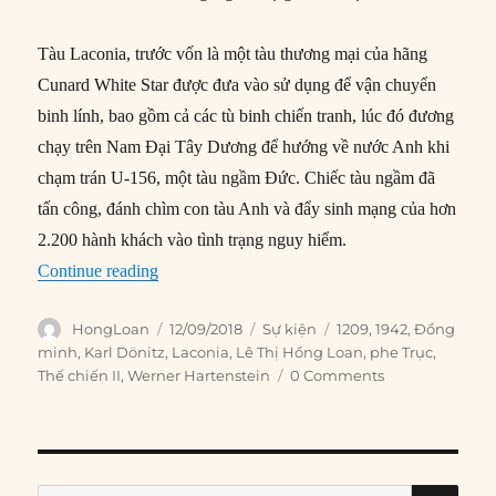
Tàu Laconia, trước vốn là một tàu thương mại của hãng
Cunard White Star được đưa vào sử dụng để vận chuyển
binh lính, bao gồm cả các tù binh chiến tranh, lúc đó đương
chạy trên Nam Đại Tây Dương để hướng về nước Anh khi
chạm trán U-156, một tàu ngầm Đức. Chiếc tàu ngầm đã
tấn công, đánh chìm con tàu Anh và đẩy sinh mạng của hơn
2.200 hành khách vào tình trạng nguy hiểm.
“12/09/1942: Tàu Laconia bị đánh chìm”
Continue reading
Author
Posted
Categories
Tags
HongLoan
12/09/2018
Sự kiện
1209
,
1942
,
Đồng
on
minh
,
Karl Dönitz
,
Laconia
,
Lê Thị Hồng Loan
,
phe Trục
,
Thế chiến II
,
Werner Hartenstein
0 Comments
SE