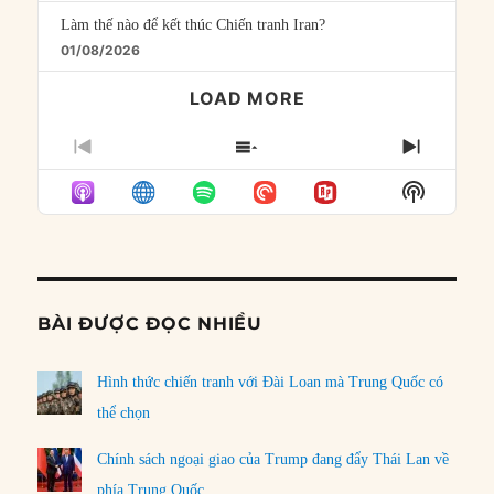
Làm thế nào để kết thúc Chiến tranh Iran?
01/08/2026
LOAD MORE
PREVIOUS
SHOW
NEXT
EPISODE
EPISODES
EPISO
Show
LIST
Podcast
Informat
BÀI ĐƯỢC ĐỌC NHIỀU
Hình thức chiến tranh với Đài Loan mà Trung Quốc có
thể chọn
Chính sách ngoại giao của Trump đang đẩy Thái Lan về
phía Trung Quốc