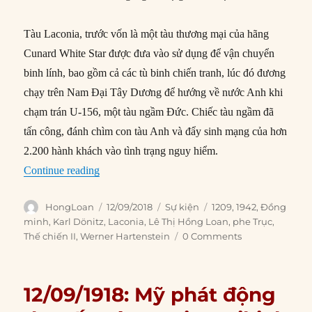
Tàu Laconia, trước vốn là một tàu thương mại của hãng
Cunard White Star được đưa vào sử dụng để vận chuyển
binh lính, bao gồm cả các tù binh chiến tranh, lúc đó đương
chạy trên Nam Đại Tây Dương để hướng về nước Anh khi
chạm trán U-156, một tàu ngầm Đức. Chiếc tàu ngầm đã
tấn công, đánh chìm con tàu Anh và đẩy sinh mạng của hơn
2.200 hành khách vào tình trạng nguy hiểm.
“12/09/1942: Tàu Laconia bị đánh chìm”
Continue reading
Author
Posted
Categories
Tags
HongLoan
12/09/2018
Sự kiện
1209
,
1942
,
Đồng
on
minh
,
Karl Dönitz
,
Laconia
,
Lê Thị Hồng Loan
,
phe Trục
,
Thế chiến II
,
Werner Hartenstein
0 Comments
12/09/1918: Mỹ phát động