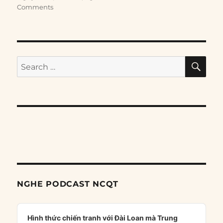
Comments
SE
Search
for:
NGHE PODCAST NCQT
Audio
Player
Hình thức chiến tranh với Đài Loan mà Trung