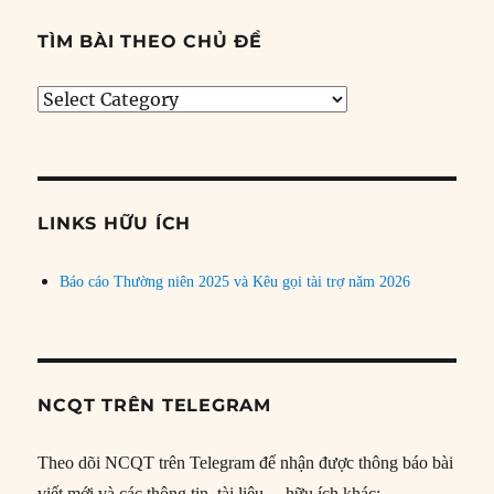
TÌM BÀI THEO CHỦ ĐỀ
Tìm
bài
theo
chủ
đề
LINKS HỮU ÍCH
Báo cáo Thường niên 2025 và Kêu gọi tài trợ năm 2026
NCQT TRÊN TELEGRAM
Theo dõi NCQT trên Telegram để nhận được thông báo bài
viết mới và các thông tin, tài liệu… hữu ích khác: