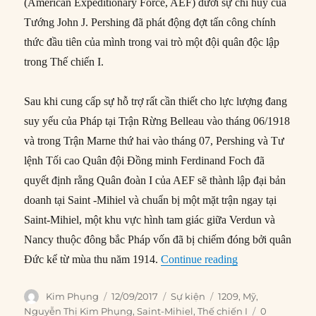
(American Expeditionary Force, AEF) dưới sự chỉ huy của
Tướng John J. Pershing đã phát động đợt tấn công chính
thức đầu tiên của mình trong vai trò một đội quân độc lập
trong Thế chiến I.
Sau khi cung cấp sự hỗ trợ rất cần thiết cho lực lượng đang
suy yếu của Pháp tại Trận Rừng Belleau vào tháng 06/1918
và trong Trận Marne thứ hai vào tháng 07, Pershing và Tư
lệnh Tối cao Quân đội Đồng minh Ferdinand Foch đã
quyết định rằng Quân đoàn I của AEF sẽ thành lập đại bản
doanh tại Saint -Mihiel và chuẩn bị một mặt trận ngay tại
Saint-Mihiel, một khu vực hình tam giác giữa Verdun và
Nancy thuộc đông bắc Pháp vốn đã bị chiếm đóng bởi quân
“12/09/1918: Mỹ 
Đức kể từ mùa thu năm 1914.
Continue reading
Author
Posted
Categories
Tags
Kim Phụng
12/09/2017
Sự kiện
1209
,
Mỹ
,
on
Nguyễn Thị Kim Phụng
,
Saint-Mihiel
,
Thế chiến I
0