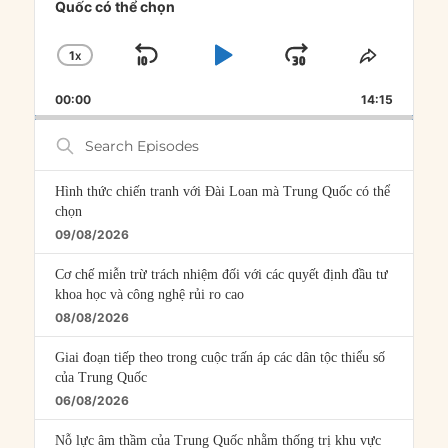
Quốc có thể chọn
1
X
SKIP
PLAY
JUMP
CHANGE
SHARE
PLAYBACK
THIS
BACKWARD
PAUSE
FORWARD
00:00
RATE
14:15
EPISOD
Search
Episodes
Hình thức chiến tranh với Đài Loan mà Trung Quốc có thể
chọn
09/08/2026
Cơ chế miễn trừ trách nhiệm đối với các quyết định đầu tư
khoa học và công nghệ rủi ro cao
08/08/2026
Giai đoạn tiếp theo trong cuộc trấn áp các dân tộc thiểu số
của Trung Quốc
06/08/2026
Nỗ lực âm thầm của Trung Quốc nhằm thống trị khu vực