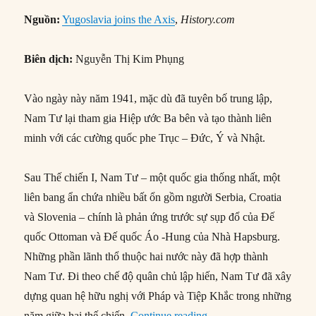
Nguồn:
Yugoslavia joins the Axis
,
History.com
Biên dịch:
Nguyễn Thị Kim Phụng
Vào ngày này năm 1941, mặc dù đã tuyên bố trung lập,
Nam Tư lại tham gia Hiệp ước Ba bên và tạo thành liên
minh với các cường quốc phe Trục – Đức, Ý và Nhật.
Sau Thế chiến I, Nam Tư – một quốc gia thống nhất, một
liên bang ẩn chứa nhiều bất ổn gồm người Serbia, Croatia
và Slovenia – chính là phản ứng trước sự sụp đổ của Đế
quốc Ottoman và Đế quốc Áo -Hung của Nhà Hapsburg.
Những phần lãnh thổ thuộc hai nước này đã hợp thành
Nam Tư. Đi theo chế độ quân chủ lập hiến, Nam Tư đã xây
dựng quan hệ hữu nghị với Pháp và Tiệp Khắc trong những
“25/03/1941: Nam Tư th
năm giữa hai thế chiến.
Continue reading