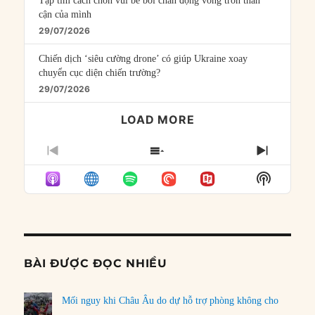
Tập tìm cách chôn vùi bê bối chấn động vòng tròn thân
cận của mình
29/07/2026
Chiến dịch ‘siêu cường drone’ có giúp Ukraine xoay
chuyển cục diện chiến trường?
29/07/2026
LOAD MORE
PREVIOUS
SHOW
NEXT
EPISODE
EPISODES
EPISO
Show
LIST
Podcast
Informat
BÀI ĐƯỢC ĐỌC NHIỀU
Mối nguy khi Châu Âu do dự hỗ trợ phòng không cho