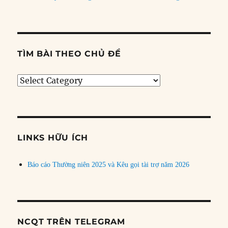
TÌM BÀI THEO CHỦ ĐỀ
Tìm
bài
theo
chủ
đề
LINKS HỮU ÍCH
Báo cáo Thường niên 2025 và Kêu gọi tài trợ năm 2026
NCQT TRÊN TELEGRAM