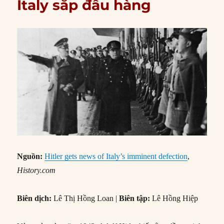
Italy sắp đầu hàng
Nguồn:
Hitler gets news of Italy’s imminent defection
,
History.com
Biên dịch:
Lê Thị Hồng Loan |
Biên tập:
Lê Hồng Hiệp