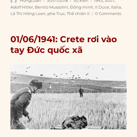
Author
Posted
Categories
Tags
HongLoan
30/07/2018
Sự kiện
1943
,
3007
,
on
Adolf Hitler
,
Benito Mussolini
,
Đồng minh
,
Il Duce
,
Italia
,
Lê Thị Hồng Loan
,
phe Trục
,
Thế chiến II
0 Comments
01/06/1941: Crete rơi vào
tay Đức quốc xã