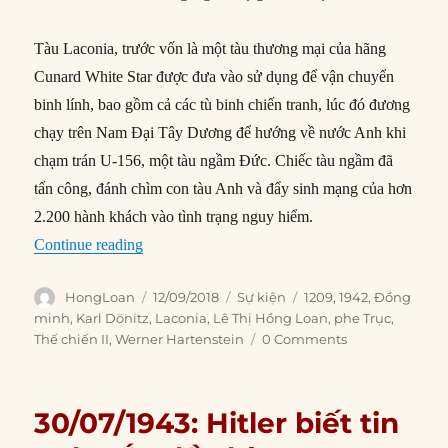
Tàu Laconia, trước vốn là một tàu thương mại của hãng
Cunard White Star được đưa vào sử dụng để vận chuyển
binh lính, bao gồm cả các tù binh chiến tranh, lúc đó đương
chạy trên Nam Đại Tây Dương để hướng về nước Anh khi
chạm trán U-156, một tàu ngầm Đức. Chiếc tàu ngầm đã
tấn công, đánh chìm con tàu Anh và đẩy sinh mạng của hơn
2.200 hành khách vào tình trạng nguy hiểm.
“12/09/1942: Tàu Laconia bị đánh chìm”
Continue reading
Author
Posted
Categories
Tags
HongLoan
12/09/2018
Sự kiện
1209
,
1942
,
Đồng
on
minh
,
Karl Dönitz
,
Laconia
,
Lê Thị Hồng Loan
,
phe Trục
,
Thế chiến II
,
Werner Hartenstein
0 Comments
30/07/1943: Hitler biết tin