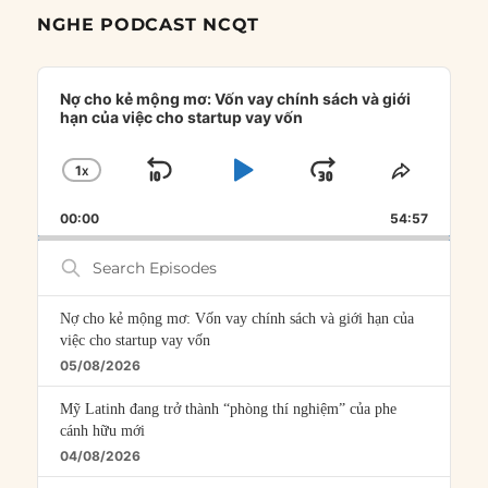
NGHE PODCAST NCQT
Audio
Player
Nợ cho kẻ mộng mơ: Vốn vay chính sách và giới
hạn của việc cho startup vay vốn
1
X
SKIP
PLAY
JUMP
CHANGE
SHARE
PLAYBACK
THIS
BACKWARD
PAUSE
FORWARD
00:00
RATE
54:57
EPISOD
Search
Episodes
Nợ cho kẻ mộng mơ: Vốn vay chính sách và giới hạn của
việc cho startup vay vốn
05/08/2026
Mỹ Latinh đang trở thành “phòng thí nghiệm” của phe
cánh hữu mới
04/08/2026