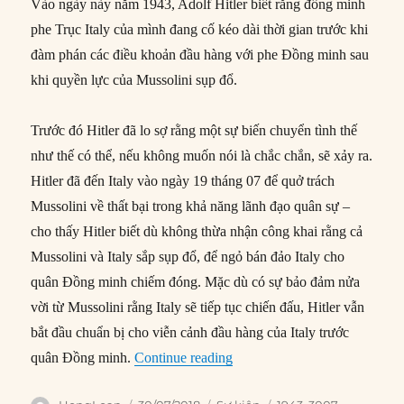
Vào ngày này năm 1943, Adolf Hitler biết rằng đồng minh
phe Trục Italy của mình đang cố kéo dài thời gian trước khi
đàm phán các điều khoản đầu hàng với phe Đồng minh sau
khi quyền lực của Mussolini sụp đổ.
Trước đó Hitler đã lo sợ rằng một sự biến chuyển tình thế
như thế có thể, nếu không muốn nói là chắc chắn, sẽ xảy ra.
Hitler đã đến Italy vào ngày 19 tháng 07 để quở trách
Mussolini về thất bại trong khả năng lãnh đạo quân sự –
cho thấy Hitler biết dù không thừa nhận công khai rằng cả
Mussolini và Italy sắp sụp đổ, để ngỏ bán đảo Italy cho
quân Đồng minh chiếm đóng. Mặc dù có sự bảo đảm nửa
vời từ Mussolini rằng Italy sẽ tiếp tục chiến đấu, Hitler vẫn
bắt đầu chuẩn bị cho viễn cảnh đầu hàng của Italy trước
“30/07/1943: Hitler biết tin I
quân Đồng minh.
Continue reading