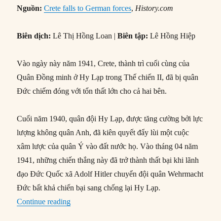
Nguồn:
Crete falls to German forces
,
History.com
Biên dịch:
Lê Thị Hồng Loan |
Biên tập:
Lê Hồng Hiệp
Vào ngày này năm 1941, Crete, thành trì cuối cùng của
Quân Đồng minh ở Hy Lạp trong Thế chiến II, đã bị quân
Đức chiếm đóng với tổn thất lớn cho cả hai bên.
Cuối năm 1940, quân đội Hy Lạp, được tăng cường bởi lực
lượng không quân Anh, đã kiên quyết đẩy lùi một cuộc
xâm lược của quân Ý vào đất nước họ. Vào tháng 04 năm
1941, những chiến thắng này đã trở thành thất bại khi lãnh
đạo Đức Quốc xã Adolf Hitler chuyển đội quân Wehrmacht
Đức bất khả chiến bại sang chống lại Hy Lạp.
“01/06/1941: Crete rơi vào tay Đức quốc xã”
Continue reading