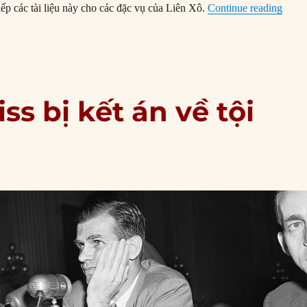
“27/1
ếp các tài liệu này cho các đặc vụ của Liên Xô.
Continue reading
iss bị kết án về tội