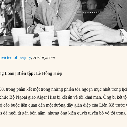
nvicted of perjury
,
History.com
ng Loan |
Biên tập:
Lê Hồng Hiệp
, trong phần kết một trong những phiên tòa ngoạn mục nhất trong lịc
hức Bộ Ngoại giao Alger Hiss bị kết án về tội khai man. Ông bị kết tộ
bị cáo buộc liên quan đến một đường dây gián điệp của Liên Xô trước 
ss đã ngồi tù gần bốn năm, nhưng ông kiên quyết tuyên bố vô tội trong