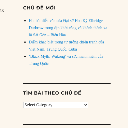
CHỦ ĐỀ MỚI
ộng
Hai bài diễn văn của Đại sứ Hoa Kỳ Elbridge
Durbrow trong dịp khởi công và khánh thành xa
lộ Sài Gòn – Biên Hòa
950: Alger Hiss bị kết án về tội khai man”
Điểm khác biệt trong tư tưởng chiến tranh của
Việt Nam, Trung Quốc, Cuba
‘Black Myth: Wukong’ và sức mạnh mềm của
Trung Quốc
TÌM BÀI THEO CHỦ ĐỀ
Tìm
bài
theo
chủ