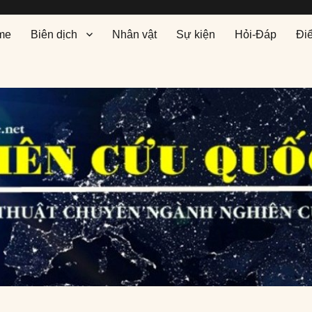
me
Biên dịch
Nhân vật
Sự kiện
Hỏi-Đáp
Đi