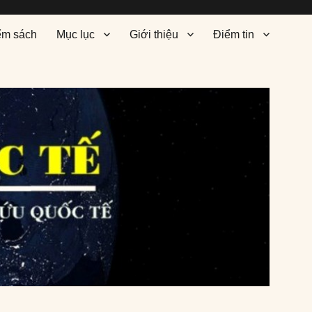
ểm sách
Mục lục
Giới thiệu
Điểm tin