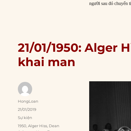
người sau đó chuyển ti
21/01/1950: Alger H
khai man
Author
HongLoan
Posted
21/01/2019
on
Categories
Sự kiện
Tags
1950
,
Alger Hiss
,
Dean