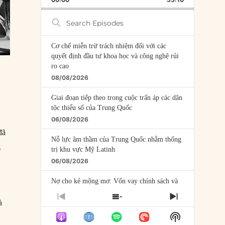
RATE
EPISODE
Search
Episodes
Cơ chế miễn trừ trách nhiệm đối với các
quyết định đầu tư khoa học và công nghệ rủi
ro cao
08/08/2026
Giai đoạn tiếp theo trong cuộc trấn áp các dân
tộc thiểu số của Trung Quốc
06/08/2026
đã
Nỗ lực âm thầm của Trung Quốc nhằm thống
g
trị khu vực Mỹ Latinh
06/08/2026
Nợ cho kẻ mộng mơ: Vốn vay chính sách và
giới hạn của việc cho startup vay vốn
PREVIOUS
SHOW
NEXT
à
05/08/2026
EPISODE
EPISODES
EPISODE
Show
LIST
Mỹ Latinh đang trở thành “phòng thí nghiệm”