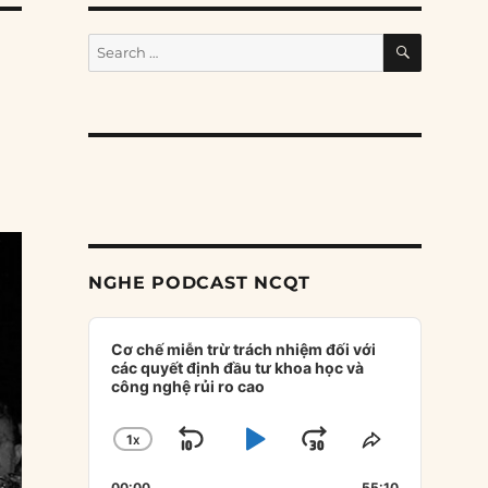
SEARCH
Search
for:
NGHE PODCAST NCQT
Audio
Player
Cơ chế miễn trừ trách nhiệm đối với
các quyết định đầu tư khoa học và
công nghệ rủi ro cao
1
X
SKIP
PLAY
JUMP
CHANGE
SHARE
PLAYBACK
THIS
BACKWARD
PAUSE
FORWARD
00:00
55:10