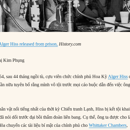
lger Hiss released from prison,
History.com
ị Kim Phụng
4, sau 44 tháng ngồi tù, cựu viên chức chính phủ Hoa Kỳ
Alger Hiss
 lần nữa tuyên bố rằng mình vô tội trước mọi cáo buộc dẫn đến việc ôn
n vật nổi tiếng nhất của thời kỳ Chiến tranh Lạnh, Hiss bị kết tội khai
 nói dối trước đại bồi thẩm đoàn liên bang. Cụ thể, ông ta được cho l
lõa chuyển các tài liệu bí mật của chính phủ cho
Whittaker Chambers
,