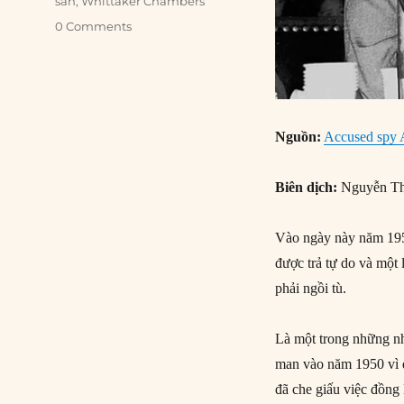
sản
,
Whittaker Chambers
0 Comments
Nguồn:
Accused spy A
Biên dịch:
Nguyễn Th
Vào ngày này năm 195
được trả tự do và một
phải ngồi tù.
Là một trong những nhâ
man vào năm 1950 vì đã
đã che giấu việc đồng 