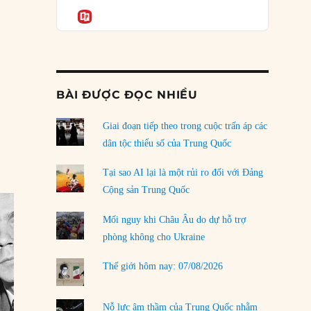
Podcast
1/1954: Gián điệp Alger Hiss ra tù”
của phe cánh hữu mới
Informatio
04/08/2026
Tại sao Trung Quốc phủ nhận cuộc gặp với
Ngoại trưởng Nhật Bản?
04/08/2026
BÀI ĐƯỢC ĐỌC NHIỀU
Điểm mù chiến lược của Trump tại Thái Bình
Dương
Giai đoạn tiếp theo trong cuộc trấn áp các
03/08/2026
dân tộc thiểu số của Trung Quốc
Đặt cược vào thất bại: Các quỹ đầu tư mạo
Tại sao AI lại là một rủi ro đối với Đảng
hiểm quốc gia và khía cạnh chính trị của vốn
Cộng sản Trung Quốc
rủi ro
02/08/2026
Mối nguy khi Châu Âu do dự hỗ trợ
phòng không cho Ukraine
Làm thế nào để kết thúc Chiến tranh Iran?
01/08/2026
Thế giới hôm nay: 07/08/2026
Chiến lược kế tiếp của Bắc Kinh ở Biển Đông
31/07/2026
Nỗ lực âm thầm của Trung Quốc nhằm