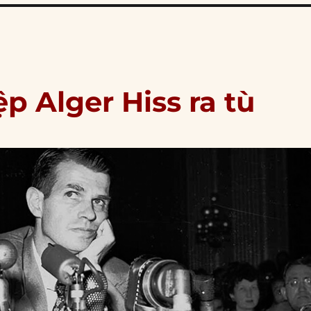
ệp Alger Hiss ra tù