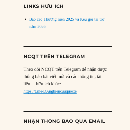
đề
LINKS HỮU ÍCH
Báo cáo Thường niên 2025 và Kêu gọi tài trợ
năm 2026
NCQT TRÊN TELEGRAM
Theo dõi NCQT trên Telegram để nhận được
thông báo bài viết mới và các thông tin, tài
liệu… hữu ích khác:
https://t.me/DAnghiencuuquocte
NHẬN THÔNG BÁO QUA EMAIL