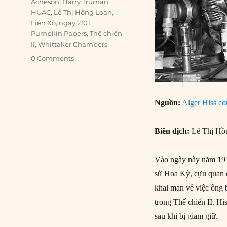
Acheson
,
Harry Truman
,
HUAC
,
Lê Thị Hồng Loan
,
Liên Xô
,
ngày 2101
,
Pumpkin Papers
,
Thế chiến
II
,
Whittaker Chambers
0 Comments
Nguồn:
Alger Hiss co
Biên dịch:
Lê Thị Hồ
Vào ngày này năm 1950
sử Hoa Kỳ, cựu quan c
khai man về việc ông 
trong Thế chiến II. Hi
sau khi bị giam giữ.