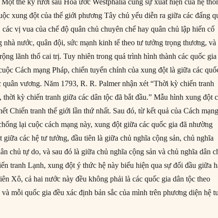
i. Một thế kỷ rưỡi sau Hòa ước Westphalia cùng sự xuất hiện của hệ thố
 cuộc xung đột của thế giới phương Tây chủ yếu diễn ra giữa các đấng q
 các vị vua của chế độ quân chủ chuyên chế hay quân chủ lập hiến cố
 nhà nước, quân đội, sức mạnh kinh tế theo tư tưởng trọng thương, và
rộng lãnh thổ cai trị. Tuy nhiên trong quá trình hình thành các quốc gia
ừ cuộc Cách mạng Pháp, chiến tuyến chính của xung đột là giữa các quố
ậc quân vương. Năm 1793, R. R. Palmer nhận xét “Thời kỳ chiến tranh
, thời kỳ chiến tranh giữa các dân tộc đã bắt đầu.” Mẫu hình xung đột 
hết Chiến tranh thế giới lần thứ nhất. Sau đó, từ kết quả của Cách mạn
hống lại cuộc cách mạng này, xung đột giữa các quốc gia đã nhường
giữa các hệ tư tưởng, đầu tiên là giữa chủ nghĩa cộng sản, chủ nghĩa
dân chủ tự do, và sau đó là giữa chủ nghĩa cộng sản và chủ nghĩa dân c
iến tranh Lạnh, xung đột ý thức hệ này biểu hiện qua sự đối đầu giữa h
iên Xô, cả hai nước này đều không phải là các quốc gia dân tộc theo
 và mỗi quốc gia đều xác định bản sắc của mình trên phương diện hệ t