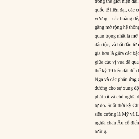
trong thế giới hiện đạ
quốc tế hiện đại, các
vương – các hoàng đế,
gắng mở rộng hệ thống
quan trọng nhất là mở 
dân tộc, và bắt đầu t
gia hơn là giữa các b
giữa các vị vua đã qua
thế kỷ 19 kéo dài đến 
Nga và các phản ứng c
đường cho sự xung đột 
phát xít và chủ nghĩa 
tự do. Suốt thời kỳ Ch
siêu cường là Mỹ và L
nghĩa châu Âu cổ điển
tưởng.