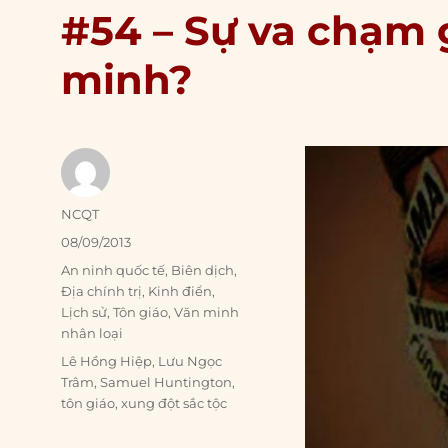
#54 – Sự va chạm 
minh?
Author
NCQT
Posted
08/09/2013
on
Categories
An ninh quốc tế
,
Biên dịch
,
Địa chính trị
,
Kinh điển
,
Lịch sử
,
Tôn giáo
,
Văn minh
nhân loại
Tags
Lê Hồng Hiệp
,
Lưu Ngọc
Trâm
,
Samuel Huntington
,
tôn giáo
,
xung đột sắc tộc