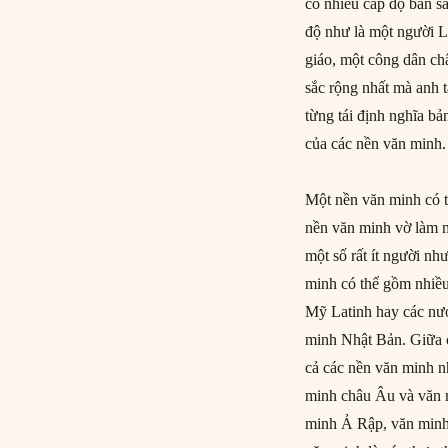
có nhiều cấp độ bản s
độ như là một người L
giáo, một công dân c
sắc rộng nhất mà anh 
từng tái định nghĩa bả
của các nền văn minh.
Một nền văn minh có 
nền văn minh vờ làm m
một số rất ít người n
minh có thể gồm nhiề
Mỹ Latinh hay các nư
minh Nhật Bản. Giữa c
cả các nền văn minh n
minh châu Âu và văn 
minh Ả Rập, văn minh