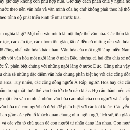
này giờ đây không còn phù hợp nữa. Giờ đây cách phân chia ý nghĩa h
c nước theo nền văn hóa và văn minh của họ chứ không phải theo hệ th
theo trình độ phát triển kinh tế như trước kia.
h nghĩa là gì? Một nền văn minh là một thực thể văn hóa. Các thôn là
 tộc, các dân tộc, các nhóm tôn giáo, tất cả đều có những nền văn hóa
p độ đồng nhất văn hóa khác nhau. Văn hóa của một ngôi làng miền Na
iệt với văn hóa một ngôi làng ở miền Bắc, nhưng cả hai đều chia sẻ né
ớc Ý, phân biệt chúng với những ngôi làng ở nước Đức. Cũng như vậy
 chia sẻ những đặc điểm văn hóa chung phân biệt họ với các cộng đồ
i Hoa. Tuy nhiên, các cộng đồng người Ả Rập, người Hoa hay các cộ
m trong một thực thể văn hóa lớn hơn nào khác. Họ cấu thành nên cá
 một nền văn minh là nhóm văn hóa cao nhất của con người và là cấp
 văn hóa mà con người có được để phân biệt với các loài khác. Các yếu
bao gồm các yếu tố khách quan chung như ngôn ngữ, lịch sử, tôn giáo
ế, và các yếu tố chủ quan để con người tự nhận dạng lẫn nhau. Con ngư