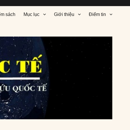
ểm sách
Mục lục
Giới thiệu
Điểm tin