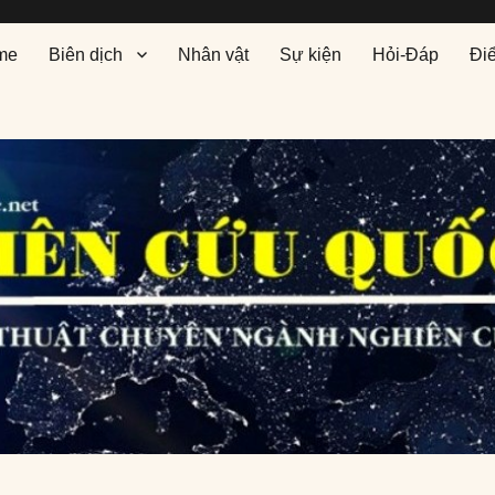
me
Biên dịch
Nhân vật
Sự kiện
Hỏi-Đáp
Đi