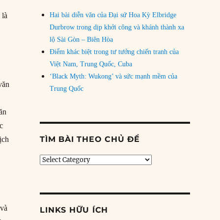
 là
Hai bài diễn văn của Đại sứ Hoa Kỳ Elbridge
Durbrow trong dịp khởi công và khánh thành xa
lộ Sài Gòn – Biên Hòa
Điểm khác biệt trong tư tưởng chiến tranh của
Việt Nam, Trung Quốc, Cuba
‘Black Myth: Wukong’ và sức mạnh mềm của
 văn
Trung Quốc
văn
c
TÌM BÀI THEO CHỦ ĐỀ
ịch
Tìm
bài
theo
chủ
đề
 và
LINKS HỮU ÍCH