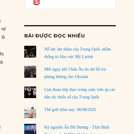
Informatio
04/08/2026
Điểm mù chiến lược của Trump tại Thái Bình
Dương
g
03/08/2026
n sự
BÀI ĐƯỢC ĐỌC NHIỀU
 là
Đặt cược vào thất bại: Các quỹ đầu tư mạo
hiểm quốc gia và khía cạnh chính trị của vốn
rủi ro
Nỗ lực âm thầm của Trung Quốc nhằm
ữa
02/08/2026
thống trị khu vực Mỹ Latinh
nh
Làm thế nào để kết thúc Chiến tranh Iran?
Mối nguy khi Châu Âu do dự hỗ trợ
01/08/2026
phòng không cho Ukraine
Chiến lược kế tiếp của Bắc Kinh ở Biển Đông
Giai đoạn tiếp theo trong cuộc trấn áp các
31/07/2026
dân tộc thiểu số của Trung Quốc
Trật tự thế giới mới: Các nước nhỏ sẽ luôn
Thế giới hôm nay: 06/08/2026
phải chịu đựng?
30/07/2026
t
Kỷ nguyên Ấn Độ Dương - Thái Bình
LOAD MORE