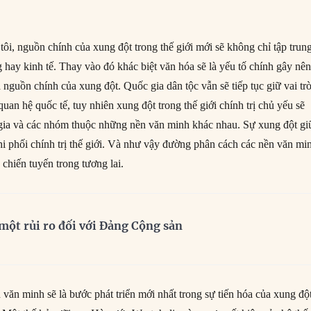
 tôi, nguồn chính của xung đột trong thế giới mới sẽ không chỉ tập trun
 hay kinh tế. Thay vào đó khác biệt văn hóa sẽ là yếu tố chính gây nê
à nguồn chính của xung đột. Quốc gia dân tộc vẫn sẽ tiếp tục giữ vai trò
quan hệ quốc tế, tuy nhiên xung đột trong thế giới chính trị chủ yếu sẽ
 gia và các nhóm thuộc những nền văn minh khác nhau. Sự xung đột gi
hi phối chính trị thế giới. Và như vậy đường phân cách các nền văn mi
 chiến tuyến trong tương lai.
à một rủi ro đối với Đảng Cộng sản
văn minh sẽ là bước phát triển mới nhất trong sự tiến hóa của xung độ