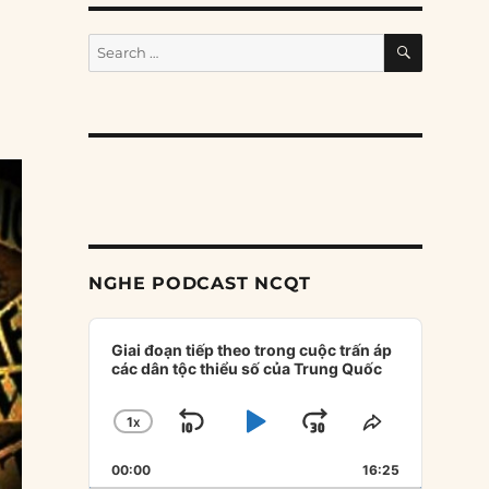
SEARCH
Search
for:
NGHE PODCAST NCQT
Audio
Player
Giai đoạn tiếp theo trong cuộc trấn áp
các dân tộc thiểu số của Trung Quốc
1
X
SKIP
PLAY
JUMP
CHANGE
SHARE
PLAYBACK
THIS
BACKWARD
PAUSE
FORWARD
00:00
RATE
16:25
EPISODE