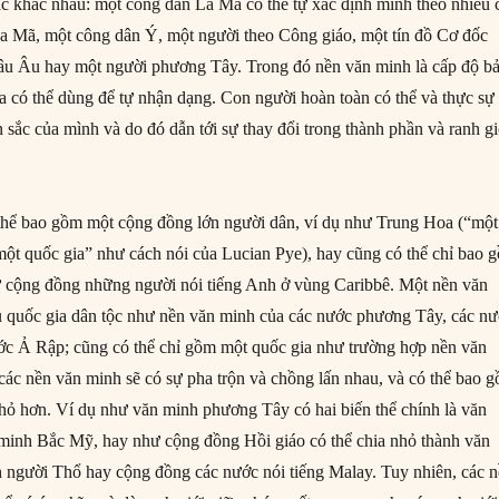
ắc khác nhau: một công dân La Mã có thể tự xác định mình theo nhiều 
a Mã, một công dân Ý, một người theo Công giáo, một tín đồ Cơ đốc
hâu Âu hay một người phương Tây. Trong đó nền văn minh là cấp độ b
ta có thể dùng để tự nhận dạng. Con người hoàn toàn có thể và thực sự
n sắc của mình và do đó dẫn tới sự thay đổi trong thành phần và ranh gi
thể bao gồm một cộng đồng lớn người dân, ví dụ như Trung Hoa (“một
ột quốc gia” như cách nói của Lucian Pye), hay cũng có thể chỉ bao 
hư cộng đồng những người nói tiếng Anh ở vùng Caribbê. Một nền văn
u quốc gia dân tộc như nền văn minh của các nước phương Tây, các n
ớc Ả Rập; cũng có thể chỉ gồm một quốc gia như trường hợp nền văn
ác nền văn minh sẽ có sự pha trộn và chồng lấn nhau, và có thể bao 
hỏ hơn. Ví dụ như văn minh phương Tây có hai biến thể chính là văn
minh Bắc Mỹ, hay như cộng đồng Hồi giáo có thể chia nhỏ thành văn
 người Thổ hay cộng đồng các nước nói tiếng Malay. Tuy nhiên, các 