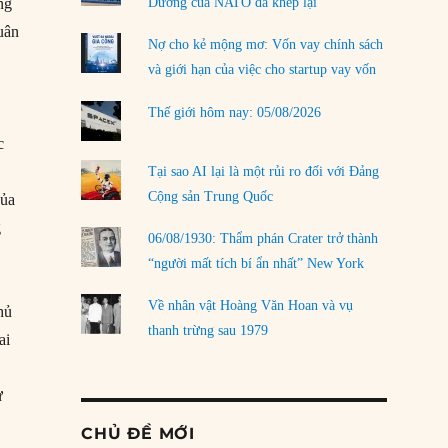
ng
Dương của NATO đã khép lại
uân
Nợ cho kẻ mộng mơ: Vốn vay chính sách
và giới hạn của việc cho startup vay vốn
Thế giới hôm nay: 05/08/2026
c
Tại sao AI lại là một rủi ro đối với Đảng
Cộng sản Trung Quốc
của
g
06/08/1930: Thẩm phán Crater trở thành
“người mất tích bí ẩn nhất” New York
Về nhân vật Hoàng Văn Hoan và vụ
hủ
thanh trừng sau 1979
ai
ư
CHỦ ĐỀ MỚI