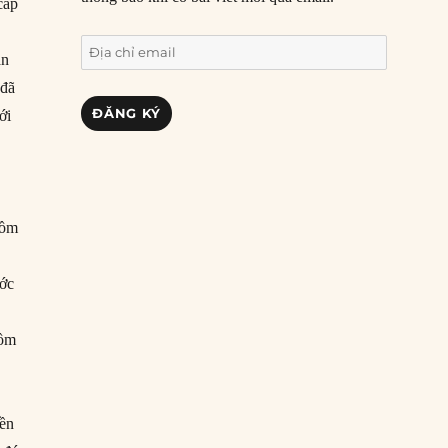
cấp
Địa
ản
chỉ
 đã
email
ĐĂNG KÝ
ới
gồm
ước
gồm
nền