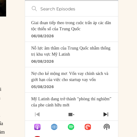
Search
Episodes
Giai đoạn tiếp theo trong cuộc trấn áp các dân
tộc thiểu số của Trung Quốc
06/08/2026
Nỗ lực âm thầm của Trung Quốc nhằm thống
trị khu vực Mỹ Latinh
06/08/2026
Nợ cho kẻ mộng mơ: Vốn vay chính sách và
giới hạn của việc cho startup vay vốn
05/08/2026
i
m
Mỹ Latinh đang trở thành “phòng thí nghiệm”
của phe cánh hữu mới
04/08/2026
a
PREVIOUS
SHOW
NEXT
EPISODE
EPISODES
EPISODE
ía
Tại sao Trung Quốc phủ nhận cuộc gặp với
Show
LIST
Ngoại trưởng Nhật Bản?
Podcast
năm