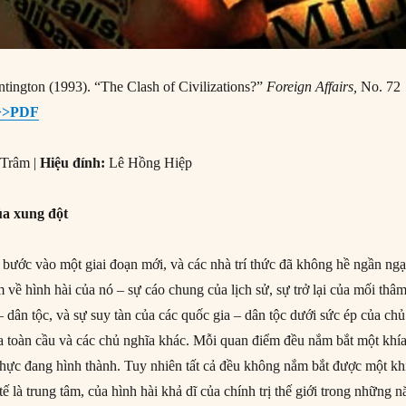
tington (1993). “The Clash of Civilizations?”
Foreign Affairs,
No. 72
>>PDF
Trâm |
Hiệu đính:
Lê Hồng Hiệp
của xung đột
g bước vào một giai đoạn mới, và các nhà trí thức đã không hề ngần ngạ
 về hình hài của nó – sự cáo chung của lịch sử, sự trở lại của mối thâ
– dân tộc, và sự suy tàn của các quốc gia – dân tộc dưới sức ép của chủ
ĩa toàn cầu và các chủ nghĩa khác. Mỗi quan điểm đều nắm bắt một khí
thực đang hình thành. Tuy nhiên tất cả đều không nắm bắt được một kh
tế là trung tâm, của hình hài khả dĩ của chính trị thế giới trong những 