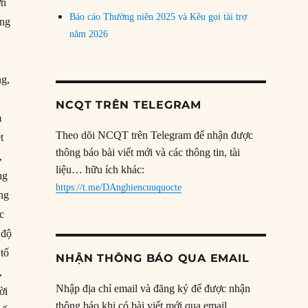
ơn
Báo cáo Thường niên 2025 và Kêu gọi tài trợ
ống
năm 2026
ng,
NCQT TRÊN TELEGRAM
m
Theo dõi NCQT trên Telegram để nhận được
t
thông báo bài viết mới và các thông tin, tài
,
liệu… hữu ích khác:
ng
https://t.me/DAnghiencuuquocte
ng
c
 độ
 tố
NHẬN THÔNG BÁO QUA EMAIL
,
Nhập địa chỉ email và đăng ký để được nhận
ời
thông báo khi có bài viết mới qua email.