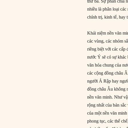
thứ ba. Sự phân chia 
nhiều là phân loại cá
chính trị, kinh tế, hay 
Khái niệm nền văn min
các vùng, các nhóm sắc
riêng biệt với các cấ
nước Ý sẽ có sự khác b
văn hóa chung của nư
các cộng đồng châu Âu
người Ả Rập hay ngườ
đồng châu Âu không nằ
nền văn minh. Như vậy
rộng nhất của bản sắc
của một nền văn minh 
phong tục, các thể ch