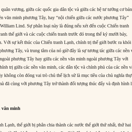
 quân vương, giữa các quốc gia dân tộc và giữa các hệ tư tưởng cơ bản
ền văn minh phương Tây, hay “nội chiến giữa các nước phương Tây”
 William Lind. Sự phân loại này là đúng nếu xét đến cuộc Chiến tranh
ranh thế giới và các cuộc chiến tranh trước đó trong thế kỷ mười bảy,
 Với sự kết thúc của Chiến tranh Lạnh, chính trị thế giới bước ra khỏi
 phương Tây, và trung tâm của nó giờ đây là sự tương tác giữa các nền
ngoài phương Tây hay giữa các nền văn minh ngoài phương Tây với
hính trị giữa các nền văn minh, các dân tộc và chính phủ của các nền 
 không còn đóng vai trò chủ thể lịch sử là mục tiêu của chủ nghĩa thự
 đã cùng với phương Tây trở thành đối tượng thúc đẩy và định hình l
n văn minh
nh Lạnh, thế giới bị phân chia thành các nước thế giới thứ nhất, thứ hai