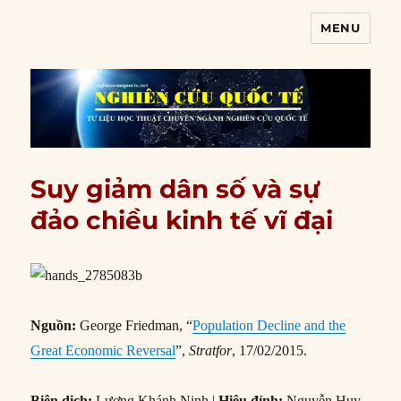
MENU
Nghiên cứu quốc tế
Suy giảm dân số và sự
đảo chiều kinh tế vĩ đại
Nguồn:
George Friedman, “
Population Decline and the
Great Economic Reversal
”,
Stratfor
, 17/02/2015.
Biên dịch:
Lương Khánh Ninh |
Hiệu đính:
Nguyễn Huy