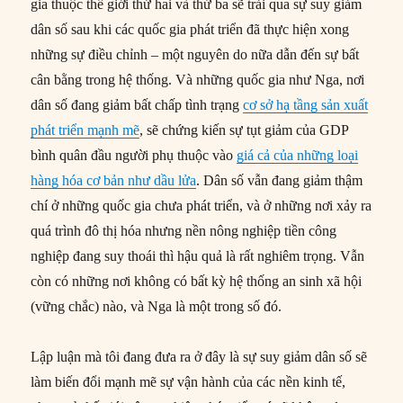
gia thuộc thế giới thứ hai và thứ ba sẽ trải qua sự suy giảm
dân số sau khi các quốc gia phát triển đã thực hiện xong
những sự điều chỉnh – một nguyên do nữa dẫn đến sự bất
cân bằng trong hệ thống. Và những quốc gia như Nga, nơi
dân số đang giảm bất chấp tình trạng
cơ sở hạ tầng sản xuất
phát triển mạnh mẽ
, sẽ chứng kiến sự tụt giảm của GDP
bình quân đầu người phụ thuộc vào
giá cả của những loại
hàng hóa cơ bản như dầu lửa
. Dân số vẫn đang giảm thậm
chí ở những quốc gia chưa phát triển, và ở những nơi xảy ra
quá trình đô thị hóa nhưng nền nông nghiệp tiền công
nghiệp đang suy thoái thì hậu quả là rất nghiêm trọng. Vẫn
còn có những nơi không có bất kỳ hệ thống an sinh xã hội
(vững chắc) nào, và Nga là một trong số đó.
Lập luận mà tôi đang đưa ra ở đây là sự suy giảm dân số sẽ
làm biến đổi mạnh mẽ sự vận hành của các nền kinh tế,