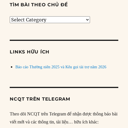
TÌM BÀI THEO CHỦ ĐỀ
Tìm
bài
theo
chủ
đề
LINKS HỮU ÍCH
Báo cáo Thường niên 2025 và Kêu gọi tài trợ năm 2026
NCQT TRÊN TELEGRAM
Theo dõi NCQT trên Telegram để nhận được thông báo bài
viết mới và các thông tin, tài liệu… hữu ích khác: