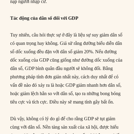
nạp người nhập cư.
Tác động của dân số đối với GDP
Tuy nhiên, câu hỏi thực sự ở đây là liệu sự suy giảm dân số
có quan trọng hay không. Giả sử rằng đường biểu diễn dân
số dốc xuống đều đặn với dân số giảm 20%. Nếu đường
dốc xuống của GDP cũng giống như đường dốc xuống của
dân số, GDP bình quân đầu người sẽ không đổi. Bằng
phương pháp tính đơn giản nhất này, cách duy nhất để có
vấn đề nào đó xảy ra là hoặc GDP giảm nhanh hơn dân số,
hoặc giảm lệch hẳn so với dân số, tạo ra những bong bóng
tiêu cực và tích cực. Điều này sẽ mang tính gây bất ổn.
Dù vậy, không có lý do gì để cho rằng GDP sẽ tụt giảm
cùng với dân số. Nền tảng sản xuất của xã hội, được hiểu