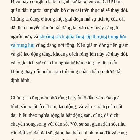
Điều này có nghĩa là bên cạnh sự tăng lên của GDP bình
quân đầu người, sự phân bổ của cải trên thực tế sẽ thay đổi.
Chúng ta đang ở trong một giai đoạn mà sự tích tụ của cải
đã dịch chuyển ở mức rất đáng kể vào tay ngày càng ít
người hơn, và
khoảng cách giữa tầng lớp thượng trung lưu
và trung lưu
cũng đang nới rộng. Nếu giá trị đồng tiền giảm
và giá lao động tăng, khoảng cách rộng lớn này sẽ thay đổi,
và logic lịch sử của chủ nghĩa tư bản công nghiệp nếu
không thay đổi hoàn toàn thì cũng chắc chắn sẽ được tái
định hình.
Chúng ta cũng nên nhớ rằng ba yếu tố đầu vào của quá
trình sản xuất là đất đai, lao động, và vốn. Giá trị của đất
đai, hiểu theo nghĩa rộng là bất động sản, cũng đã dịch
chuyển song song với dân số. Với sự sụt giảm dân số, nhu
cầu đối với đất đai sẽ giảm, hạ thấp chi phí nhà đất và càng