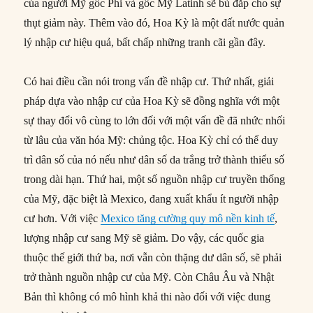
của người Mỹ gốc Phi và gốc Mỹ Latinh sẽ bù đắp cho sự
thụt giảm này. Thêm vào đó, Hoa Kỳ là một đất nước quản
lý nhập cư hiệu quả, bất chấp những tranh cãi gần đây.
Có hai điều cần nói trong vấn đề nhập cư. Thứ nhất, giải
pháp dựa vào nhập cư của Hoa Kỳ sẽ đồng nghĩa với một
sự thay đổi vô cùng to lớn đối với một vấn đề đã nhức nhối
từ lâu của văn hóa Mỹ: chủng tộc. Hoa Kỳ chỉ có thể duy
trì dân số của nó nếu như dân số da trắng trở thành thiểu số
trong dài hạn. Thứ hai, một số nguồn nhập cư truyền thống
của Mỹ, đặc biệt là Mexico, đang xuất khẩu ít người nhập
cư hơn. Với việc
Mexico tăng cường quy mô nền kinh tế
,
lượng nhập cư sang Mỹ sẽ giảm. Do vậy, các quốc gia
thuộc thế giới thứ ba, nơi vẫn còn thặng dư dân số, sẽ phải
trở thành nguồn nhập cư của Mỹ. Còn Châu Âu và Nhật
Bản thì không có mô hình khả thi nào đối với việc dung