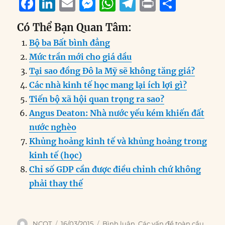
F
Li
E
M
W
T
P
S
a
n
m
e
h
el
ri
h
Có Thể Bạn Quan Tâm:
c
k
ai
ss
at
e
n
a
Bộ ba Bất bình đẳng
e
e
l
e
s
g
t
re
Mức trần mới cho giá dầu
b
d
n
A
r
Tại sao đồng Đô la Mỹ sẽ không tăng giá?
o
I
g
p
a
Các nhà kinh tế học mang lại ích lợi gì?
o
n
er
p
m
Tiến bộ xã hội quan trọng ra sao?
k
Angus Deaton: Nhà nước yếu kém khiến đất
nước nghèo
Khủng hoảng kinh tế và khủng hoảng trong
kinh tế (học)
Chỉ số GDP cần được điều chỉnh chứ không
phải thay thế
Author
Posted
Categories
NCQT
16/03/2015
Bình luận
,
Các vấn đề toàn cầu
,