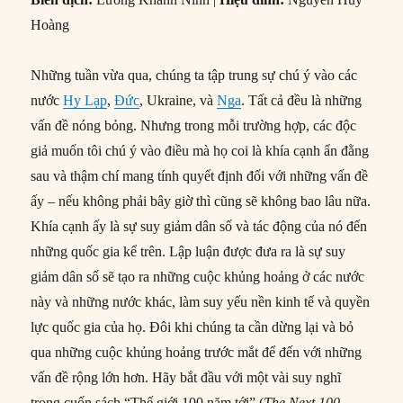
Hoàng
Những tuần vừa qua, chúng ta tập trung sự chú ý vào các
nước
Hy Lạp
,
Đức
, Ukraine, và
Nga
. Tất cả đều là những
vấn đề nóng bỏng. Nhưng trong mỗi trường hợp, các độc
giả muốn tôi chú ý vào điều mà họ coi là khía cạnh ẩn đằng
sau và thậm chí mang tính quyết định đối với những vấn đề
ấy – nếu không phải bây giờ thì cũng sẽ không bao lâu nữa.
Khía cạnh ấy là sự suy giảm dân số và tác động của nó đến
những quốc gia kể trên. Lập luận được đưa ra là sự suy
giảm dân số sẽ tạo ra những cuộc khủng hoảng ở các nước
này và những nước khác, làm suy yếu nền kinh tế và quyền
lực quốc gia của họ. Đôi khi chúng ta cần dừng lại và bỏ
qua những cuộc khủng hoảng trước mắt để đến với những
vấn đề rộng lớn hơn. Hãy bắt đầu với một vài suy nghĩ
trong cuốn sách “Thế giới 100 năm tới” (
The Next 100