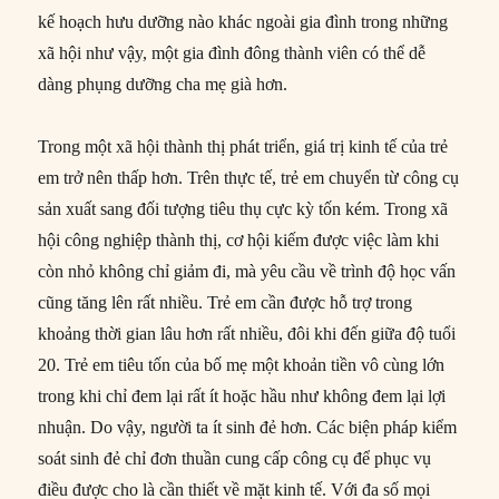
kế hoạch hưu dưỡng nào khác ngoài gia đình trong những
xã hội như vậy, một gia đình đông thành viên có thể dễ
dàng phụng dưỡng cha mẹ già hơn.
Trong một xã hội thành thị phát triển, giá trị kinh tế của trẻ
em trở nên thấp hơn. Trên thực tế, trẻ em chuyển từ công cụ
sản xuất sang đối tượng tiêu thụ cực kỳ tốn kém. Trong xã
hội công nghiệp thành thị, cơ hội kiếm được việc làm khi
còn nhỏ không chỉ giảm đi, mà yêu cầu về trình độ học vấn
cũng tăng lên rất nhiều. Trẻ em cần được hỗ trợ trong
khoảng thời gian lâu hơn rất nhiều, đôi khi đến giữa độ tuổi
20. Trẻ em tiêu tốn của bố mẹ một khoản tiền vô cùng lớn
trong khi chỉ đem lại rất ít hoặc hầu như không đem lại lợi
nhuận. Do vậy, người ta ít sinh đẻ hơn. Các biện pháp kiểm
soát sinh đẻ chỉ đơn thuần cung cấp công cụ để phục vụ
điều được cho là cần thiết về mặt kinh tế. Với đa số mọi