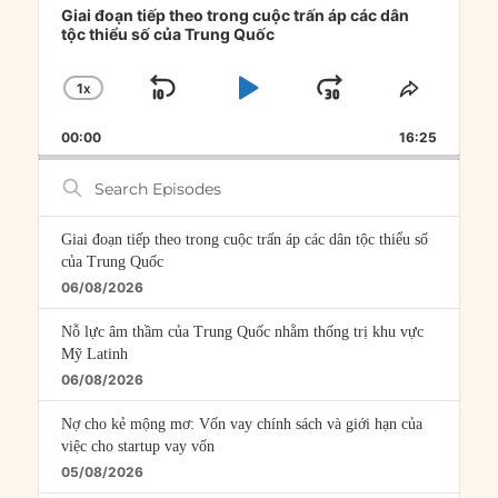
Player
Giai đoạn tiếp theo trong cuộc trấn áp các dân
tộc thiểu số của Trung Quốc
1
X
SKIP
PLAY
JUMP
CHANGE
SHARE
PLAYBACK
THIS
BACKWARD
PAUSE
FORWARD
00:00
RATE
16:25
EPISOD
Search
Episodes
Giai đoạn tiếp theo trong cuộc trấn áp các dân tộc thiểu số
của Trung Quốc
06/08/2026
Nỗ lực âm thầm của Trung Quốc nhằm thống trị khu vực
Mỹ Latinh
06/08/2026
Nợ cho kẻ mộng mơ: Vốn vay chính sách và giới hạn của
việc cho startup vay vốn
05/08/2026