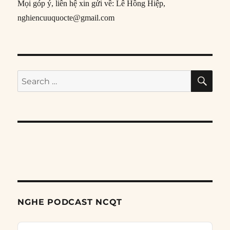
Mọi góp ý, liên hệ xin gửi về: Lê Hồng Hiệp,
nghiencuuquocte@gmail.com
SE
Search
for:
NGHE PODCAST NCQT
Audio