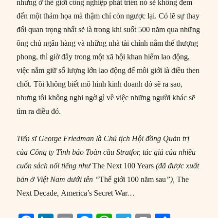
nhưng ở thế giới công nghiệp phát triển nó sẽ không đem
đến một thảm họa mà thậm chí còn ngược lại. Có lẽ sự thay
đổi quan trọng nhất sẽ là trong khi suốt 500 năm qua những
ông chủ ngân hàng và những nhà tài chính nắm thế thượng
phong, thì giờ đây trong một xã hội khan hiếm lao động,
việc nắm giữ số lượng lớn lao động để môi giới là điều then
chốt. Tôi không biết mô hình kinh doanh đó sẽ ra sao,
nhưng tôi không nghi ngờ gì về việc những người khác sẽ
tìm ra điều đó.
Tiến sĩ George Friedman là Chủ tịch Hội đồng Quản trị
của Công ty Tình báo Toàn cầu Stratfor, tác giả của nhiều
cuốn sách nổi tiếng như
The Next 100 Years
(đã được xuất
bản ở Việt Nam dưới tên “
Thế giới 100 năm sau
”),
The
Next Decade
,
America’s Secret War
…