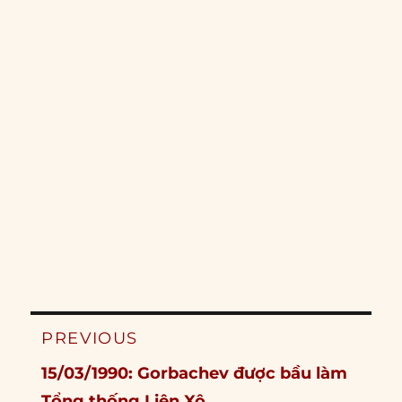
Post
PREVIOUS
navigation
Previous
15/03/1990: Gorbachev được bầu làm
post:
Tổng thống Liên Xô