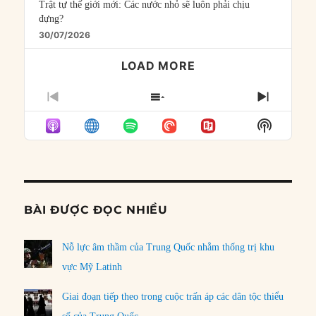
Trật tự thế giới mới: Các nước nhỏ sẽ luôn phải chịu
đựng?
30/07/2026
LOAD MORE
PREVIOUS
SHOW
NEXT
EPISODE
EPISODES
EPISO
Show
LIST
Podcast
Informat
BÀI ĐƯỢC ĐỌC NHIỀU
Nỗ lực âm thầm của Trung Quốc nhằm thống trị khu
vực Mỹ Latinh
Giai đoạn tiếp theo trong cuộc trấn áp các dân tộc thiểu