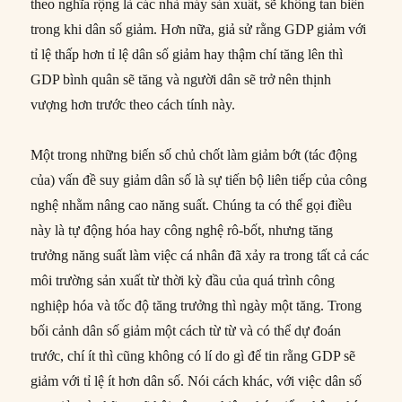
theo nghĩa rộng là các nhà máy sản xuất, sẽ không tan biến
trong khi dân số giảm. Hơn nữa, giả sử rằng GDP giảm với
tỉ lệ thấp hơn tỉ lệ dân số giảm hay thậm chí tăng lên thì
GDP bình quân sẽ tăng và người dân sẽ trở nên thịnh
vượng hơn trước theo cách tính này.
Một trong những biến số chủ chốt làm giảm bớt (tác động
của) vấn đề suy giảm dân số là sự tiến bộ liên tiếp của công
nghệ nhằm nâng cao năng suất. Chúng ta có thể gọi điều
này là tự động hóa hay công nghệ rô-bốt, nhưng tăng
trưởng năng suất làm việc cá nhân đã xảy ra trong tất cả các
môi trường sản xuất từ thời kỳ đầu của quá trình công
nghiệp hóa và tốc độ tăng trưởng thì ngày một tăng. Trong
bối cảnh dân số giảm một cách từ từ và có thể dự đoán
trước, chí ít thì cũng không có lí do gì để tin rằng GDP sẽ
giảm với tỉ lệ ít hơn dân số. Nói cách khác, với việc dân số