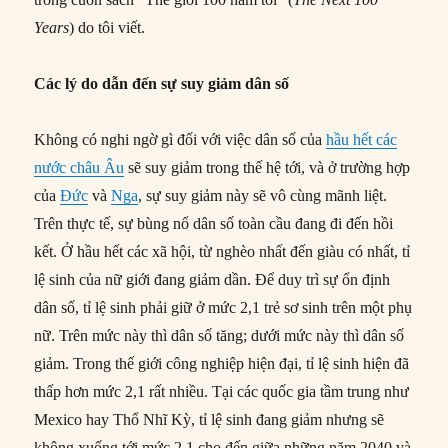
Years
) do tôi viết.
Các lý do dẫn đến sự suy giảm dân số
Không có nghi ngờ gì đối với việc dân số của
hầu hết các
nước châu Âu
sẽ suy giảm trong thế hệ tới, và ở trường hợp
của
Đức
và
Nga
, sự suy giảm này sẽ vô cùng mãnh liệt.
Trên thực tế, sự bùng nổ dân số toàn cầu đang đi đến hồi
kết. Ở hầu hết các xã hội, từ nghèo nhất đến giàu có nhất, tỉ
lệ sinh của nữ giới đang giảm dần. Để duy trì sự ổn định
dân số, tỉ lệ sinh phải giữ ở mức 2,1 trẻ sơ sinh trên một phụ
nữ. Trên mức này thì dân số tăng; dưới mức này thì dân số
giảm. Trong thế giới công nghiệp hiện đại, tỉ lệ sinh hiện đã
thấp hơn mức 2,1 rất nhiều. Tại các quốc gia tầm trung như
Mexico hay Thổ Nhĩ Kỳ, tỉ lệ sinh đang giảm nhưng sẽ
không xuống tới mức 2,1 cho đến giữa những năm 2040 và