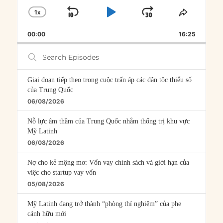
1
X
SKIP
PLAY
JUMP
CHANGE
SHARE
PLAYBACK
THIS
BACKWARD
PAUSE
FORWARD
00:00
RATE
16:25
EPISOD
Search
Episodes
Giai đoạn tiếp theo trong cuộc trấn áp các dân tộc thiểu số
của Trung Quốc
06/08/2026
Nỗ lực âm thầm của Trung Quốc nhằm thống trị khu vực
Mỹ Latinh
06/08/2026
Nợ cho kẻ mộng mơ: Vốn vay chính sách và giới hạn của
việc cho startup vay vốn
05/08/2026
Mỹ Latinh đang trở thành “phòng thí nghiệm” của phe
cánh hữu mới