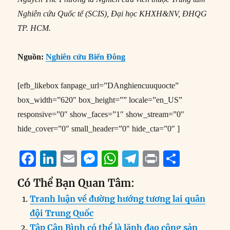
Nghiên cứu Quốc tế (SCIS), Đại học KHXH&NV, ĐHQG
TP. HCM.
Nguồn:
Nghiên cứu Biển Đông
[efb_likebox fanpage_url=”DAnghiencuuquocte”
box_width=”620″ box_height=”” locale=”en_US”
responsive=”0″ show_faces=”1″ show_stream=”0″
hide_cover=”0″ small_header=”0″ hide_cta=”0″ ]
F
Li
E
M
W
T
P
S
a
n
m
e
h
el
ri
h
Có Thể Bạn Quan Tâm:
c
k
ai
ss
at
e
n
a
Tranh luận về đường hướng tương lai quân
e
e
l
e
s
g
t
re
đội Trung Quốc
b
d
n
A
r
Tập Cận Bình có thể là lãnh đạo cộng sản