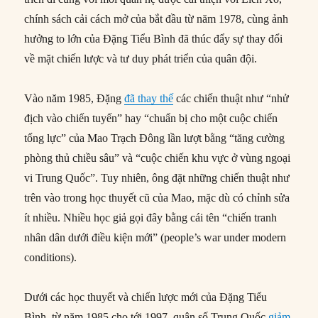
chính sách cải cách mở của bắt đầu từ năm 1978, cùng ảnh
hưởng to lớn của Đặng Tiểu Bình đã thúc đẩy sự thay đổi
về mặt chiến lược và tư duy phát triển của quân đội.
Vào năm 1985, Đặng
đã thay thế
các chiến thuật như “nhử
địch vào chiến tuyến” hay “chuẩn bị cho một cuộc chiến
tổng lực” của Mao Trạch Đông lần lượt bằng “tăng cường
phòng thủ chiều sâu” và “cuộc chiến khu vực ở vùng ngoại
vi Trung Quốc”. Tuy nhiên, ông đặt những chiến thuật như
trên vào trong học thuyết cũ của Mao, mặc dù có chỉnh sửa
ít nhiều. Nhiều học giả gọi đây bằng cái tên “chiến tranh
nhân dân dưới điều kiện mới” (people’s war under modern
conditions).
Dưới các học thuyết và chiến lược mới của Đặng Tiểu
Bình, từ năm 1985 cho tới 1997, quân số Trung Quốc
giảm