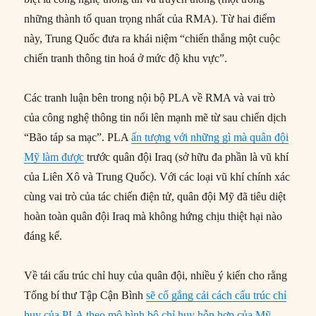
những thành tố quan trọng nhất của RMA). Từ hai điểm
này, Trung Quốc đưa ra khái niệm “chiến thắng một cuộc
chiến tranh thông tin hoá ở mức độ khu vực”.
Các tranh luận bên trong nội bộ PLA về RMA và vai trò
của công nghệ thông tin nổi lên mạnh mẽ từ sau chiến dịch
“Bão táp sa mạc”. PLA
ấn tượng với những gì mà quân đội
Mỹ làm được
trước quân đội Iraq (sở hữu đa phần là vũ khí
của Liên Xô và Trung Quốc). Với các loại vũ khí chính xác
cùng vai trò của tác chiến điện tử, quân đội Mỹ đã tiêu diệt
hoàn toàn quân đội Iraq mà không hứng chịu thiệt hại nào
đáng kể.
Về tái cấu trúc chỉ huy của quân đội, nhiều ý kiến cho rằng
Tổng bí thư Tập Cận Bình
sẽ cố gắng cải cách cấu trúc chỉ
huy của PLA theo mô hình bộ chỉ huy hỗn hợp của Mỹ
.