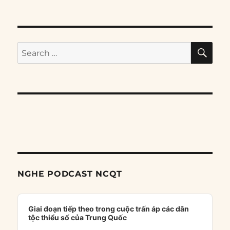
SE
Search
for:
NGHE PODCAST NCQT
Audio
Player
Giai đoạn tiếp theo trong cuộc trấn áp các dân
tộc thiểu số của Trung Quốc