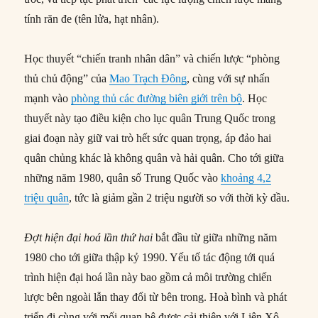
tính răn đe (tên lửa, hạt nhân).
Học thuyết “chiến tranh nhân dân” và chiến lược “phòng
thủ chủ động” của
Mao Trạch Đông
, cùng với sự nhấn
mạnh vào
phòng thủ các đường biên giới trên bộ
. Học
thuyết này tạo điều kiện cho lục quân Trung Quốc trong
giai đoạn này giữ vai trò hết sức quan trọng, áp đảo hai
quân chủng khác là không quân và hải quân. Cho tới giữa
những năm 1980, quân số Trung Quốc vào
khoảng 4,2
triệu quân
, tức là giảm gần 2 triệu người so với thời kỳ đầu.
Đợt hiện đại hoá lần thứ hai
bắt đầu từ giữa những năm
1980 cho tới giữa thập kỷ 1990. Yếu tố tác động tới quá
trình hiện đại hoá lần này bao gồm cả môi trường chiến
lược bên ngoài lẫn thay đổi từ bên trong. Hoà bình và phát
triển đi cùng với mối quan hệ được cải thiện với Liên Xô,