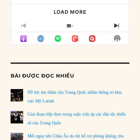
LOAD MORE
PREVIOUS
SHOW
NEXT
EPISODE
EPISODES
EPISO
Show
LIST
Podcast
Informat
BÀI ĐƯỢC ĐỌC NHIỀU
Nỗ lực âm thầm của Trung Quốc nhằm thống trị khu
vực Mỹ Latinh
Giai đoạn tiếp theo trong cuộc trấn áp các dân tộc thiểu
số của Trung Quốc
Mối nguy khi Châu Âu do dự hỗ trợ phòng không cho