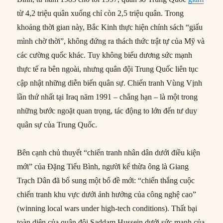
từ 4,2 triệu quân xuống chỉ còn 2,5 triệu quân. Trong
khoảng thời gian này, Bắc Kinh thực hiện chính sách “giấu
mình chờ thời”, không đứng ra thách thức trật tự của Mỹ và
các cường quốc khác. Tuy không biểu dương sức mạnh
thực tế ra bên ngoài, nhưng quân đội Trung Quốc liên tục
cập nhật những diễn biến quân sự. Chiến tranh Vùng Vịnh
lần thứ nhất tại Iraq năm 1991 – chẳng hạn – là một trong
những bước ngoặt quan trọng, tác động to lớn đến tư duy
quân sự của Trung Quốc.
Bên cạnh chủ thuyết “chiến tranh nhân dân dưới điều kiện
mới” của Đặng Tiểu Bình, người kế thừa ông là Giang
Trạch Dân đã bổ sung một bổ đề mới: “chiến thắng cuộc
chiến tranh khu vực dưới ảnh hưởng của công nghệ cao”
(winning local wars under high-tech conditions). Thất bại
toàn diện của quân đội Saddam Hussein dưới sức mạnh của