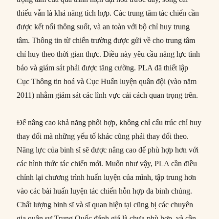
thiếu vẫn là khả năng tích hợp. Các trung tâm tác chiến cần
được kết nối thông suốt, và an toàn với bộ chỉ huy trung
tâm. Thông tin từ chiến trường được gửi về cho trung tâm
chỉ huy theo thời gian thực. Điều này yêu cầu năng lực tình
báo và giám sát phải được tăng cường. PLA đã thiết lập
Cục Thông tin hoá và Cục Huấn luyện quân đội (vào năm
2011) nhằm giám sát các lĩnh vực cải cách quan trọng trên.
Để nâng cao khả năng phối hợp, không chỉ cấu trúc chỉ huy
thay đổi mà những yếu tố khác cũng phải thay đổi theo.
Năng lực của binh sĩ sẽ được nâng cao để phù hợp hơn với
các hình thức tác chiến mới. Muốn như vậy, PLA cần điều
chỉnh lại chương trình huấn luyện của mình, tập trung hơn
vào các bài huấn luyện tác chiến hỗn hợp đa binh chủng.
Chất lượng binh sĩ và sĩ quan hiện tại cũng bị các chuyên
gia quân sự Trung Quốc đánh giá là chưa phù hợp, và cần