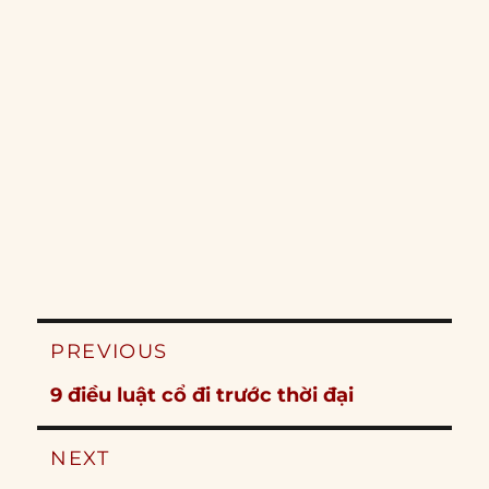
Post
PREVIOUS
navigation
Previous
9 điều luật cổ đi trước thời đại
post:
NEXT