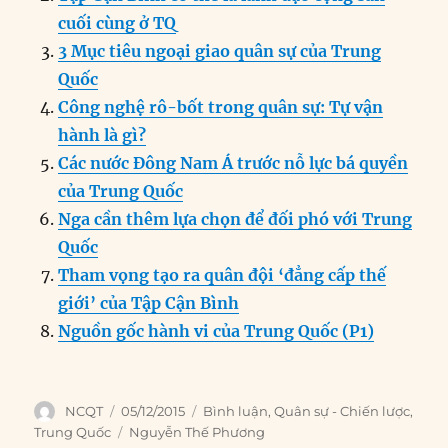
o
I
g
p
a
cuối cùng ở TQ
o
n
er
p
m
3 Mục tiêu ngoại giao quân sự của Trung
k
Quốc
Công nghệ rô-bốt trong quân sự: Tự vận
hành là gì?
Các nước Đông Nam Á trước nỗ lực bá quyền
của Trung Quốc
Nga cần thêm lựa chọn để đối phó với Trung
Quốc
Tham vọng tạo ra quân đội ‘đẳng cấp thế
giới’ của Tập Cận Bình
Nguồn gốc hành vi của Trung Quốc (P1)
Author
Posted
Categories
NCQT
05/12/2015
Bình luận
,
Quân sự - Chiến lược
,
on
Tags
Trung Quốc
Nguyễn Thế Phương