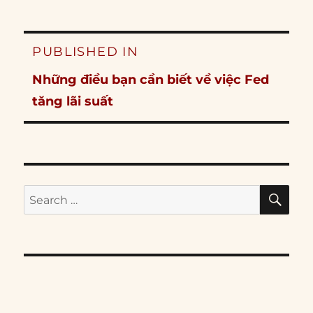
Post
PUBLISHED IN
navigation
Những điều bạn cần biết về việc Fed
tăng lãi suất
SE
Search
for: