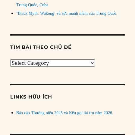
Trung Quốc, Cuba
‘Black Myth: Wukong’ và sức mạnh mềm của Trung Quốc
TÌM BÀI THEO CHỦ ĐỀ
Tìm
bài
theo
chủ
đề
LINKS HỮU ÍCH
Báo cáo Thường niên 2025 và Kêu gọi tài trợ năm 2026