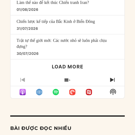
Làm thế nào để kết thúc Chiến tranh Iran?
01/08/2026
Chiến lược kế tiếp của Bắc Kinh ở Biển Đông
31/07/2026
Trật tự thế giới mới: Các nước nhỏ sẽ luôn phải chịu
đựng?
30/07/2026
LOAD MORE
PREVIOUS
SHOW
NEXT
EPISODE
EPISODES
EPISO
Show
LIST
Podcast
Informat
BÀI ĐƯỢC ĐỌC NHIỀU