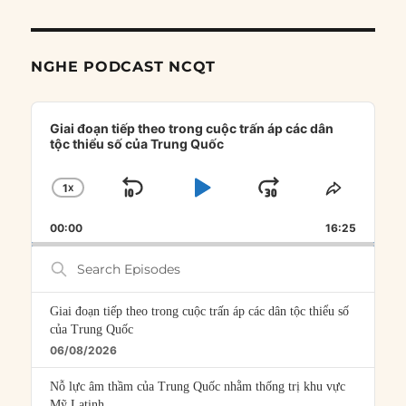
NGHE PODCAST NCQT
Audio
Player
Giai đoạn tiếp theo trong cuộc trấn áp các dân
tộc thiểu số của Trung Quốc
1
X
SKIP
PLAY
JUMP
CHANGE
SHARE
PLAYBACK
THIS
BACKWARD
PAUSE
FORWARD
00:00
RATE
16:25
EPISOD
Search
Episodes
Giai đoạn tiếp theo trong cuộc trấn áp các dân tộc thiểu số
của Trung Quốc
06/08/2026
Nỗ lực âm thầm của Trung Quốc nhằm thống trị khu vực
Mỹ Latinh