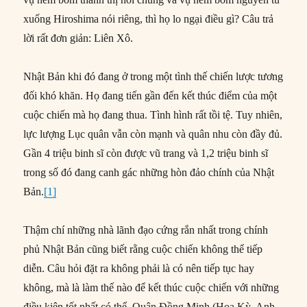
xuống Hiroshima nói riêng, thì họ lo ngại điều gì? Câu trả
lời rất đơn giản: Liên Xô.
Nhật Bản khi đó đang ở trong một tình thế chiến lược tương
đối khó khăn. Họ đang tiến gần đến kết thúc điểm của một
cuộc chiến mà họ đang thua. Tình hình rất tồi tệ. Tuy nhiên,
lực lượng Lục quân vẫn còn mạnh và quân nhu còn đầy đủ.
Gần 4 triệu binh sĩ còn được vũ trang và 1,2 triệu binh sĩ
trong số đó đang canh gác những hòn đảo chính của Nhật
Bản.
[1]
Thậm chí những nhà lãnh đạo cứng rắn nhất trong chính
phủ Nhật Bản cũng biết rằng cuộc chiến không thể tiếp
diễn. Câu hỏi đặt ra không phải là có nên tiếp tục hay
không, mà là làm thế nào để kết thúc cuộc chiến với những
điều kiện tốt nhất có thể. Quân Đồng Minh (Hoa Kỳ, Anh