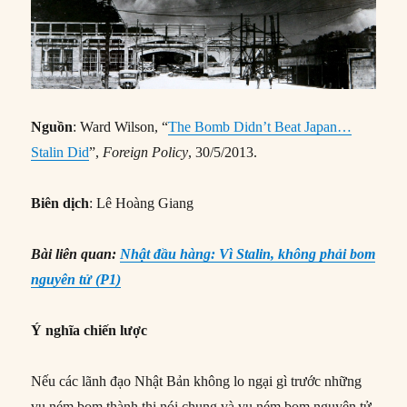
Nguồn
: Ward Wilson, “
The Bomb Didn’t Beat Japan…
Stalin Did
”,
Foreign Policy
, 30/5/2013.
Biên dịch
: Lê Hoàng Giang
Bài liên quan:
Nhật đầu hàng: Vì Stalin, không phải bom
nguyên tử (P1)
Ý nghĩa chiến lược
Nếu các lãnh đạo Nhật Bản không lo ngại gì trước những
vụ ném bom thành thị nói chung và vụ ném bom nguyên tử