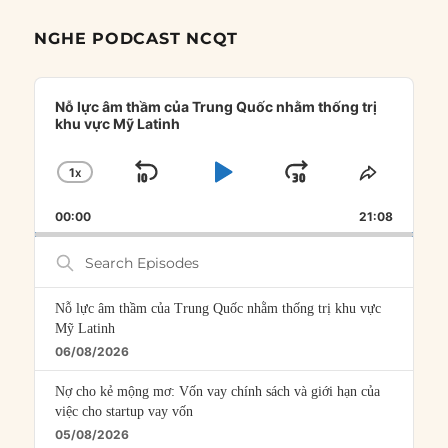
NGHE PODCAST NCQT
Audio
Player
Nỗ lực âm thầm của Trung Quốc nhằm thống trị
khu vực Mỹ Latinh
1
X
SKIP
PLAY
JUMP
CHANGE
SHARE
PLAYBACK
THIS
BACKWARD
PAUSE
FORWARD
00:00
RATE
21:08
EPISOD
Search
Episodes
Nỗ lực âm thầm của Trung Quốc nhằm thống trị khu vực
Mỹ Latinh
06/08/2026
Nợ cho kẻ mộng mơ: Vốn vay chính sách và giới hạn của
việc cho startup vay vốn
05/08/2026