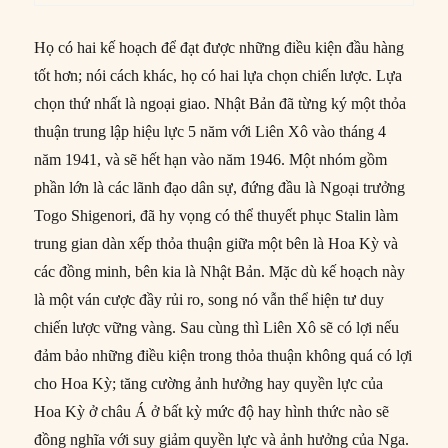
Họ có hai kế hoạch để đạt được những điều kiện đầu hàng
tốt hơn; nói cách khác, họ có hai lựa chọn chiến lược. Lựa
chọn thứ nhất là ngoại giao. Nhật Bản đã từng ký một thỏa
thuận trung lập hiệu lực 5 năm với Liên Xô vào tháng 4
năm 1941, và sẽ hết hạn vào năm 1946. Một nhóm gồm
phần lớn là các lãnh đạo dân sự, đứng đầu là Ngoại trưởng
Togo Shigenori, đã hy vọng có thể thuyết phục Stalin làm
trung gian dàn xếp thỏa thuận giữa một bên là Hoa Kỳ và
các đồng minh, bên kia là Nhật Bản. Mặc dù kế hoạch này
là một ván cược đầy rủi ro, song nó vẫn thể hiện tư duy
chiến lược vững vàng. Sau cùng thì Liên Xô sẽ có lợi nếu
đảm bảo những điều kiện trong thỏa thuận không quá có lợi
cho Hoa Kỳ; tăng cường ảnh hưởng hay quyền lực của
Hoa Kỳ ở châu Á ở bất kỳ mức độ hay hình thức nào sẽ
đồng nghĩa với suy giảm quyền lực và ảnh hưởng của Nga.