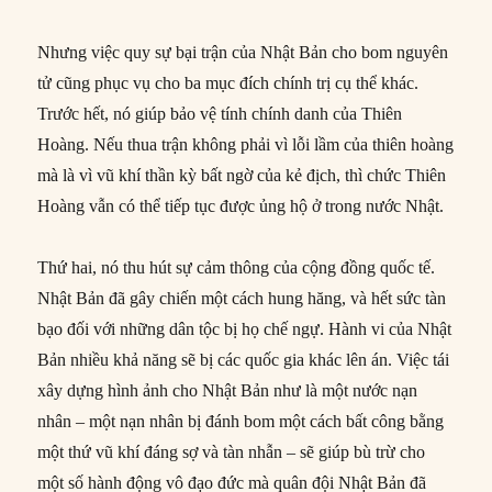
Nhưng việc quy sự bại trận của Nhật Bản cho bom nguyên
tử cũng phục vụ cho ba mục đích chính trị cụ thể khác.
Trước hết, nó giúp bảo vệ tính chính danh của Thiên
Hoàng. Nếu thua trận không phải vì lỗi lầm của thiên hoàng
mà là vì vũ khí thần kỳ bất ngờ của kẻ địch, thì chức Thiên
Hoàng vẫn có thể tiếp tục được ủng hộ ở trong nước Nhật.
Thứ hai, nó thu hút sự cảm thông của cộng đồng quốc tế.
Nhật Bản đã gây chiến một cách hung hăng, và hết sức tàn
bạo đối với những dân tộc bị họ chế ngự. Hành vi của Nhật
Bản nhiều khả năng sẽ bị các quốc gia khác lên án. Việc tái
xây dựng hình ảnh cho Nhật Bản như là một nước nạn
nhân – một nạn nhân bị đánh bom một cách bất công bằng
một thứ vũ khí đáng sợ và tàn nhẫn – sẽ giúp bù trừ cho
một số hành động vô đạo đức mà quân đội Nhật Bản đã