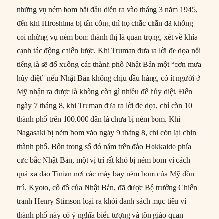
những vụ ném bom bắt đầu diễn ra vào tháng 3 năm 1945,
đến khi Hiroshima bị tấn công thì họ chắc chắn đã không
coi những vụ ném bom thành thị là quan trọng, xét về khía
cạnh tác động chiến lược. Khi Truman đưa ra lời đe dọa nổi
tiếng là sẽ đổ xuống các thành phố Nhật Bản một “cơn mưa
hủy diệt” nếu Nhật Bản không chịu đầu hàng, có ít người ở
Mỹ nhận ra được là không còn gì nhiều để hủy diệt. Đến
ngày 7 tháng 8, khi Truman đưa ra lời đe dọa, chỉ còn 10
thành phố trên 100.000 dân là chưa bị ném bom. Khi
Nagasaki bị ném bom vào ngày 9 tháng 8, chỉ còn lại chín
thành phố. Bốn trong số đó nằm trên đảo Hokkaido phía
cực bắc Nhật Bản, một vị trí rất khó bị ném bom vì cách
quá xa đảo Tinian nơi các máy bay ném bom của Mỹ đồn
trú. Kyoto, cố đô của Nhật Bản, đã được Bộ trưởng Chiến
tranh Henry Stimson loại ra khỏi danh sách mục tiêu vì
thành phố này có ý nghĩa biểu tượng và tôn giáo quan