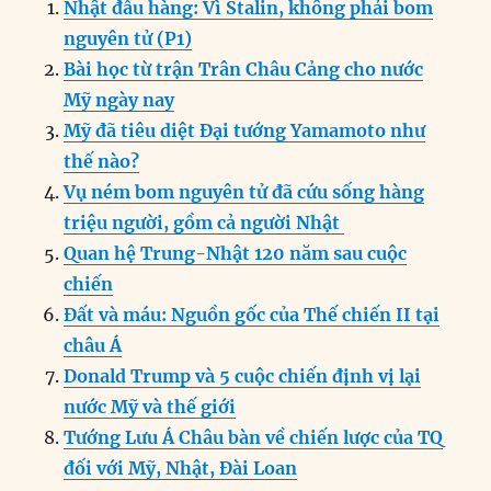
Nhật đầu hàng: Vì Stalin, không phải bom
e
e
l
e
s
g
t
re
nguyên tử (P1)
b
d
n
A
r
Bài học từ trận Trân Châu Cảng cho nước
o
I
g
p
a
Mỹ ngày nay
o
n
er
p
m
Mỹ đã tiêu diệt Đại tướng Yamamoto như
k
thế nào?
Vụ ném bom nguyên tử đã cứu sống hàng
triệu người, gồm cả người Nhật
Quan hệ Trung-Nhật 120 năm sau cuộc
chiến
Đất và máu: Nguồn gốc của Thế chiến II tại
châu Á
Donald Trump và 5 cuộc chiến định vị lại
nước Mỹ và thế giới
Tướng Lưu Á Châu bàn về chiến lược của TQ
đối với Mỹ, Nhật, Đài Loan