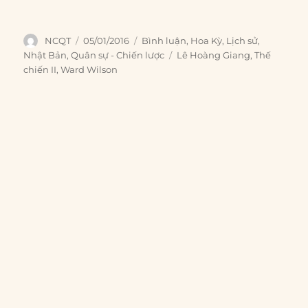
Author
Posted
Categories
NCQT
05/01/2016
Bình luận
,
Hoa Kỳ
,
Lịch sử
,
on
Tags
Nhật Bản
,
Quân sự - Chiến lược
Lê Hoàng Giang
,
Thế
chiến II
,
Ward Wilson