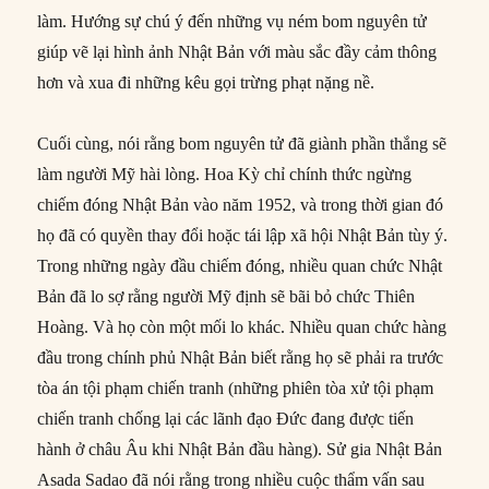
làm. Hướng sự chú ý đến những vụ ném bom nguyên tử
giúp vẽ lại hình ảnh Nhật Bản với màu sắc đầy cảm thông
hơn và xua đi những kêu gọi trừng phạt nặng nề.
Cuối cùng, nói rằng bom nguyên tử đã giành phần thắng sẽ
làm người Mỹ hài lòng. Hoa Kỳ chỉ chính thức ngừng
chiếm đóng Nhật Bản vào năm 1952, và trong thời gian đó
họ đã có quyền thay đổi hoặc tái lập xã hội Nhật Bản tùy ý.
Trong những ngày đầu chiếm đóng, nhiều quan chức Nhật
Bản đã lo sợ rằng người Mỹ định sẽ bãi bỏ chức Thiên
Hoàng. Và họ còn một mối lo khác. Nhiều quan chức hàng
đầu trong chính phủ Nhật Bản biết rằng họ sẽ phải ra trước
tòa án tội phạm chiến tranh (những phiên tòa xử tội phạm
chiến tranh chống lại các lãnh đạo Đức đang được tiến
hành ở châu Âu khi Nhật Bản đầu hàng). Sử gia Nhật Bản
Asada Sadao đã nói rằng trong nhiều cuộc thẩm vấn sau