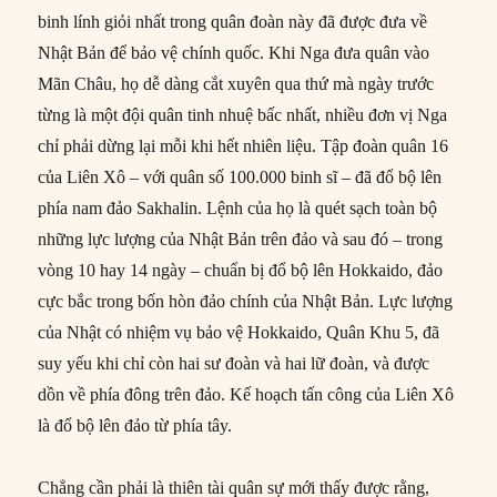
binh lính giỏi nhất trong quân đoàn này đã được đưa về
Nhật Bản để bảo vệ chính quốc. Khi Nga đưa quân vào
Mãn Châu, họ dễ dàng cắt xuyên qua thứ mà ngày trước
từng là một đội quân tinh nhuệ bấc nhất, nhiều đơn vị Nga
chỉ phải dừng lại mỗi khi hết nhiên liệu. Tập đoàn quân 16
của Liên Xô – với quân số 100.000 binh sĩ – đã đổ bộ lên
phía nam đảo Sakhalin. Lệnh của họ là quét sạch toàn bộ
những lực lượng của Nhật Bản trên đảo và sau đó – trong
vòng 10 hay 14 ngày – chuẩn bị đổ bộ lên Hokkaido, đảo
cực bắc trong bốn hòn đảo chính của Nhật Bản. Lực lượng
của Nhật có nhiệm vụ bảo vệ Hokkaido, Quân Khu 5, đã
suy yếu khi chỉ còn hai sư đoàn và hai lữ đoàn, và được
dồn về phía đông trên đảo. Kế hoạch tấn công của Liên Xô
là đổ bộ lên đảo từ phía tây.
Chẳng cần phải là thiên tài quân sự mới thấy được rằng,