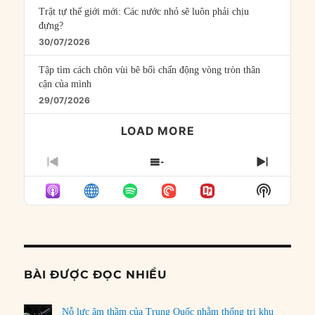
Trật tự thế giới mới: Các nước nhỏ sẽ luôn phải chịu
đựng?
30/07/2026
Tập tìm cách chôn vùi bê bối chấn động vòng tròn thân
cận của mình
29/07/2026
LOAD MORE
PREVIOUS
SHOW
NEXT
EPISODE
EPISODES
EPISO
Show
LIST
Podcast
Informat
BÀI ĐƯỢC ĐỌC NHIỀU
Nỗ lực âm thầm của Trung Quốc nhằm thống trị khu