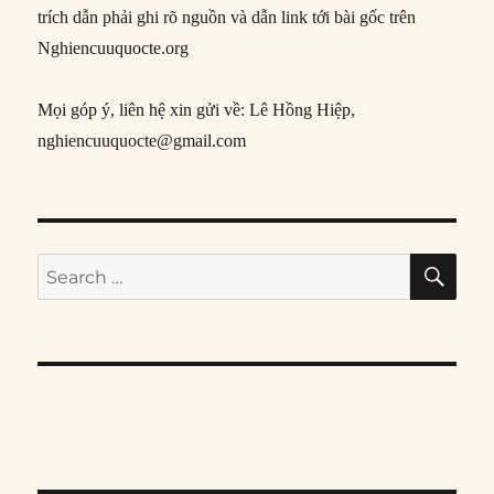
trích dẫn phải ghi rõ nguồn và dẫn link tới bài gốc trên
Nghiencuuquocte.org
Mọi góp ý, liên hệ xin gửi về: Lê Hồng Hiệp,
nghiencuuquocte@gmail.com
SE
Search
for: