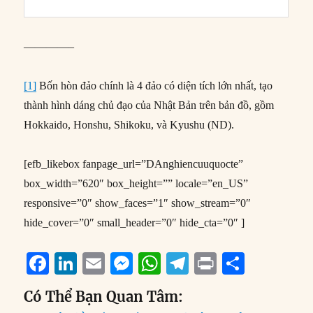
————–
[1]
Bốn hòn đảo chính là 4 đảo có diện tích lớn nhất, tạo
thành hình dáng chủ đạo của Nhật Bản trên bản đồ, gồm
Hokkaido, Honshu, Shikoku, và Kyushu (ND).
[efb_likebox fanpage_url=”DAnghiencuuquocte”
box_width=”620″ box_height=”” locale=”en_US”
responsive=”0″ show_faces=”1″ show_stream=”0″
hide_cover=”0″ small_header=”0″ hide_cta=”0″ ]
F
Li
E
M
W
T
P
S
a
n
m
e
h
el
ri
h
Có Thể Bạn Quan Tâm:
c
k
ai
ss
at
e
n
a