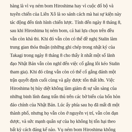
hàng là vì vụ ném bom Hiroshima hay vì cuộc đổ bộ và
tuyên chiến của Liên Xô là so sánh cách mà hai sự kiện này
tác động đến tình hình chiến lược. Tính đến ngày 8 tháng 8,
sau khi Hiroshima bị ném bom, cả hai lựa chọn trên đều
vẫn còn khả thi. Khi đó vẫn còn có thể đề nghị Stalin làm
trung gian thỏa thuận (những ghi chép trong nhật ký của
Takagi trong ngày 8 tháng 8 cho thấy ít nhất một số lãnh
đạo Nhật Bản vẫn còn nghĩ đến việc cố gắng lôi kéo Stalin
tham gia). Khi đó cũng vẫn còn có thể cố gắng đánh một
trận quyết định cuối cùng và gây được tổn thất lớn. Việc
Hiroshima bị hủy diệt không làm giảm đi sự sẵn sàng của
những binh lính đang trấn thủ trên các bờ biển của bốn hòn
đảo chính của Nhật Bản. Lúc ấy phía sau họ đã mất đi một
thành phố, nhưng họ vẫn còn ở nguyên vị trí, vẫn còn đạn
dược, và sức mạnh quân sự của họ không bị tổn hại theo
bất kỳ cách đáng kể nào. Vụ ném bom Hiroshima không