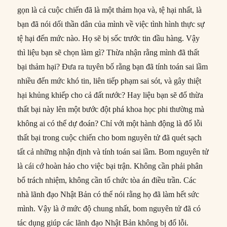
gọn là cả cuộc chiến đã là một thảm họa và, tệ hại nhất, là
bạn đã nói dối thần dân của mình về việc tình hình thực sự
tệ hại đến mức nào. Họ sẽ bị sốc trước tin đầu hàng. Vậy
thì liệu bạn sẽ chọn làm gì? Thừa nhận rằng mình đã thất
bại thảm hại? Đưa ra tuyên bố rằng bạn đã tính toán sai lầm
nhiều đến mức khó tin, liên tiếp phạm sai sót, và gây thiệt
hại khủng khiếp cho cả đất nước? Hay liệu bạn sẽ đổ thừa
thất bại này lên một bước đột phá khoa học phi thường mà
không ai có thể dự đoán? Chỉ với một hành động là đổ lỗi
thất bại trong cuộc chiến cho bom nguyên tử đã quét sạch
tất cả những nhận định và tính toán sai lầm. Bom nguyên tử
là cái cớ hoàn hảo cho việc bại trận. Không cần phải phân
bổ trách nhiệm, không cần tổ chức tòa án điều trần. Các
nhà lãnh đạo Nhật Bản có thể nói rằng họ đã làm hết sức
mình. Vậy là ở mức độ chung nhất, bom nguyên tử đã có
tác dụng giúp các lãnh đạo Nhật Bản không bị đổ lỗi.