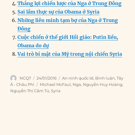
k
Thắng lợi chiến lược của Nga ở Trung Đông
Sai lầm thực sự của Obama ở Syria
Những liên minh tạm bợ của Nga ở Trung
Đông
Cuộc chiến ở thế giới Hồi giáo: Putin liều,
Obama do dự
Vai trò bí mật của Mỹ trong nội chiến Syria
Author
Posted
Categories
NCQT
24/01/2016
An ninh quốc tế
,
Bình luận
,
Tây
on
Tags
Á - Châu Phi
Michael McFaul
,
Nga
,
Nguyễn Huy Hoàng
,
Nguyễn Thị Cẩm Tú
,
Syria