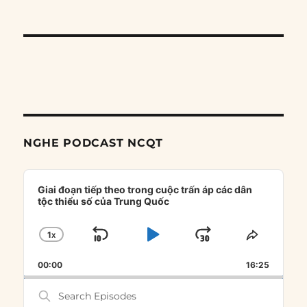
NGHE PODCAST NCQT
Audio
Player
Giai đoạn tiếp theo trong cuộc trấn áp các dân
tộc thiểu số của Trung Quốc
1
X
SKIP
PLAY
JUMP
CHANGE
SHARE
PLAYBACK
THIS
BACKWARD
PAUSE
FORWARD
00:00
RATE
16:25
EPISOD
Search
Episodes