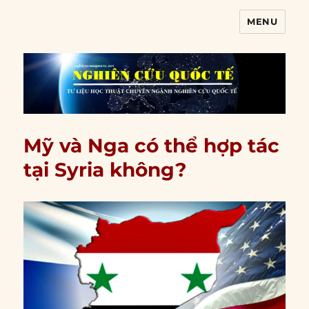
MENU
Nghiên cứu quốc tế
Mỹ và Nga có thể hợp tác
tại Syria không?