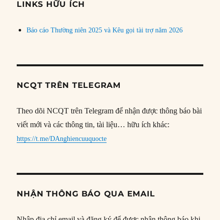
đề
LINKS HỮU ÍCH
Báo cáo Thường niên 2025 và Kêu gọi tài trợ năm 2026
NCQT TRÊN TELEGRAM
Theo dõi NCQT trên Telegram để nhận được thông báo bài
viết mới và các thông tin, tài liệu… hữu ích khác:
https://t.me/DAnghiencuuquocte
NHẬN THÔNG BÁO QUA EMAIL
Nhập địa chỉ email và đăng ký để được nhận thông báo khi