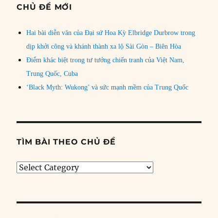
CHỦ ĐỀ MỚI
Hai bài diễn văn của Đại sứ Hoa Kỳ Elbridge Durbrow trong
dịp khởi công và khánh thành xa lộ Sài Gòn – Biên Hòa
Điểm khác biệt trong tư tưởng chiến tranh của Việt Nam,
Trung Quốc, Cuba
‘Black Myth: Wukong’ và sức mạnh mềm của Trung Quốc
TÌM BÀI THEO CHỦ ĐỀ
Tìm
bài
theo
chủ