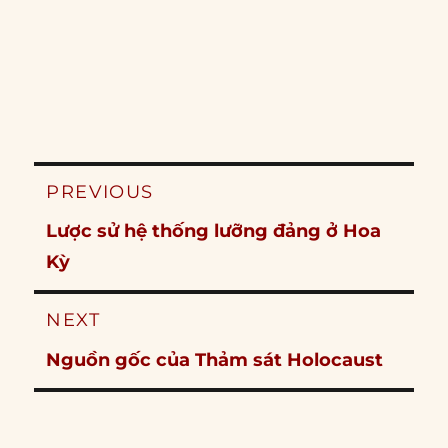
Post
PREVIOUS
navigation
Previous
Lược sử hệ thống lưỡng đảng ở Hoa
post:
Kỳ
NEXT
Next
Nguồn gốc của Thảm sát Holocaust
post: