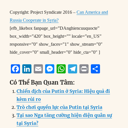
Copyright: Project Syndicate 2016 –
Can America and
Russia Cooperate in Syria?
[efb_likebox fanpage_url=”DAnghiencuuquocte”
box_width=”420″ box_height=”” locale=”en_US”
responsive=”0″ show_faces=”1″ show_stream=”0″
hide_cover=”0″ small_header=”0″ hide_cta=”0″ ]
F
Li
E
M
W
T
P
S
a
n
m
e
h
el
ri
h
Có Thể Bạn Quan Tâm:
c
k
ai
ss
at
e
n
a
Chiến dịch của Putin ở Syria: Hiệu quả đi
e
e
l
e
s
g
t
re
kèm rủi ro
b
d
n
A
r
Trò chơi quyền lực của Putin tại Syria
o
I
g
p
a
Tại sao Nga tăng cường hiện diện quân sự
o
n
er
p
m
tại Syria?