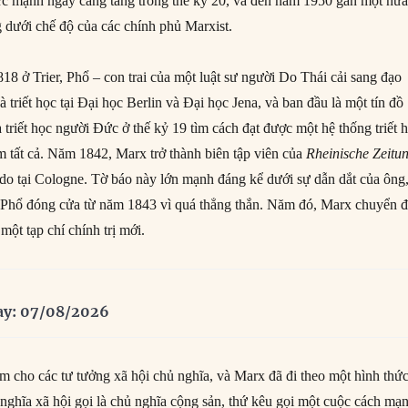
sức mạnh ngày càng tăng trong thế kỷ 20, và đến năm 1950 gần một nử
g dưới chế độ của các chính phủ Marxist.
18 ở Trier, Phổ – con trai của một luật sư người Do Thái cải sang đạo
à triết học tại Đại học Berlin và Đại học Jena, và ban đầu là một tín đồ
triết học người Đức ở thế kỷ 19 tìm cách đạt được một hệ thống triết 
m tất cả. Năm 1842, Marx trở thành biên tập viên của
Rheinische Zeitu
 do tại Cologne. Tờ báo này lớn mạnh đáng kể dưới sự dẫn dắt của ông
 Phổ đóng cửa từ năm 1843 vì quá thẳng thắn. Năm đó, Marx chuyển 
một tạp chí chính trị mới.
ay: 07/08/2026
tâm cho các tư tưởng xã hội chủ nghĩa, và Marx đã đi theo một hình thứ
nghĩa xã hội gọi là chủ nghĩa cộng sản, thứ kêu gọi một cuộc cách mạ