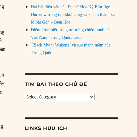
ng
Hai bài diễn văn của Đại sứ Hoa Kỳ Elbridge
Durbrow trong dịp khởi công và khánh thành xa
lộ Sài Gòn – Biên Hòa
Điểm khác biệt trong tư tưởng chiến tranh của
óng
Việt Nam, Trung Quốc, Cuba
t
‘Black Myth: Wukong’ và sức mạnh mềm của
oàn
Trung Quốc
ách
gày
TÌM BÀI THEO CHỦ ĐỀ
óm
Tìm
bài
theo
chủ
ỉ
đề
ng
LINKS HỮU ÍCH