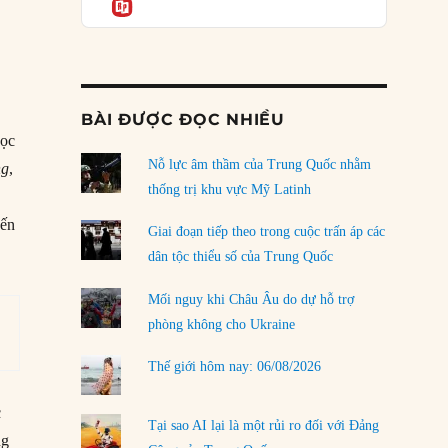
a
Informatio
04/08/2026
Điểm mù chiến lược của Trump tại Thái Bình
Dương
03/08/2026
BÀI ĐƯỢC ĐỌC NHIỀU
Đặt cược vào thất bại: Các quỹ đầu tư mạo
học
hiểm quốc gia và khía cạnh chính trị của vốn
rủi ro
Nỗ lực âm thầm của Trung Quốc nhằm
ng
,
02/08/2026
thống trị khu vực Mỹ Latinh
,
đến
Làm thế nào để kết thúc Chiến tranh Iran?
Giai đoạn tiếp theo trong cuộc trấn áp các
01/08/2026
dân tộc thiểu số của Trung Quốc
Chiến lược kế tiếp của Bắc Kinh ở Biển Đông
Mối nguy khi Châu Âu do dự hỗ trợ
31/07/2026
phòng không cho Ukraine
Trật tự thế giới mới: Các nước nhỏ sẽ luôn
Thế giới hôm nay: 06/08/2026
phải chịu đựng?
30/07/2026
c
Tại sao AI lại là một rủi ro đối với Đảng
LOAD MORE
ng