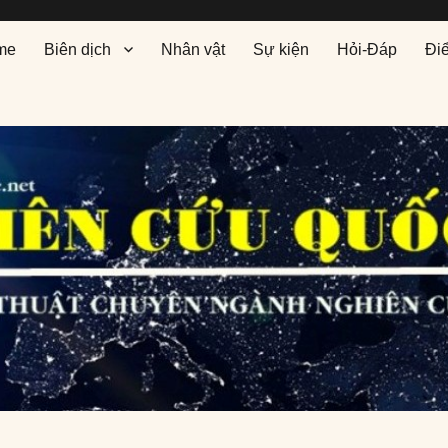
me
Biên dịch
Nhân vật
Sự kiện
Hỏi-Đáp
Đi