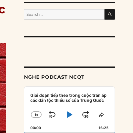
c
SEARCH
Search
for:
NGHE PODCAST NCQT
Audio
Player
Giai đoạn tiếp theo trong cuộc trấn áp
các dân tộc thiểu số của Trung Quốc
1
X
SKIP
PLAY
JUMP
CHANGE
SHARE
PLAYBACK
THIS
BACKWARD
PAUSE
FORWARD
00:00
RATE
16:25
EPISODE