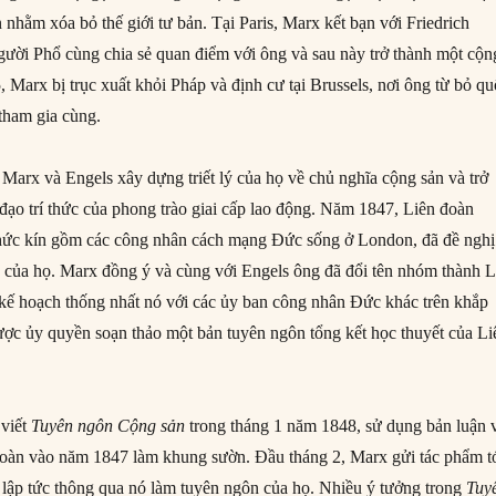
 nhằm xóa bỏ thế giới tư bản. Tại Paris, Marx kết bạn với Friedrich
ười Phổ cùng chia sẻ quan điểm với ông và sau này trở thành một cộn
 Marx bị trục xuất khỏi ​​Pháp và định cư tại Brussels, nơi ông từ bỏ q
 tham gia cùng.
 Marx và Engels xây dựng triết lý của họ về chủ nghĩa cộng sản và trở
đạo trí thức của phong trào giai cấp lao động. Năm 1847, Liên đoàn
chức kín gồm các công nhân cách mạng Đức sống ở London, đã đề nghị
 của họ. Marx đồng ý và cùng với Engels ông đã đổi tên nhóm thành L
kế hoạch thống nhất nó với các ủy ban công nhân Đức khác trên khắp
ợc ủy quyền soạn thảo một bản tuyên ngôn tổng kết học thuyết của Li
 viết
Tuyên ngôn Cộng sản
trong tháng 1 năm 1848, sử dụng bản luận 
đoàn vào năm 1847 làm khung sườn. Đầu tháng 2, Marx gửi tác phẩm t
lập tức thông qua nó làm tuyên ngôn của họ. Nhiều ý tưởng trong
Tuy