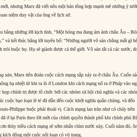
mới, nhưng Marx đã viết nên một bản tổng hợp mạnh mẽ những ý tưở
uan niệm duy vật của ông về lịch sử.
u bằng những lời kịch tính, “Một bóng ma đang ám ảnh châu Âu – B
,” và kết thúc bằng lời tuyên bố: “Những người vô sản chẳng mất gì hế
 trói buộc họ. Họ sẽ giành được cả thế giới. Vô sản tất cả các nước, đ
ng sản
, Marx tiên đoán cuộc cách mạng sắp xảy ra ở châu Âu. Cuốn s
ông hạ nhiệt từ khi ra lò ở London khi cách mạng nổ ra ở Pháp vào n
c họp chính trị được tổ chức bởi các nhóm xã hội chủ nghĩa và các nh
Các cuộc bạo loạn lẻ tẻ đã dẫn đến cuộc khởi nghĩa quần chúng, và đến
ouis-Philippe buộc phải thoái vị. Cách mạng lan tràn như cỏ cháy trên
đã ở lại Paris theo lời mời của chính quyền thành phố khi chính phủ B
ợ cơn thủy triều cách mạng sẽ sớm nhấn chìm nước này. Cuối năm đó, ô
g kích động một cuộc nổi loạn có vũ trang.