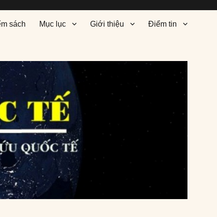
ểm sách
Mục lục
Giới thiệu
Điểm tin