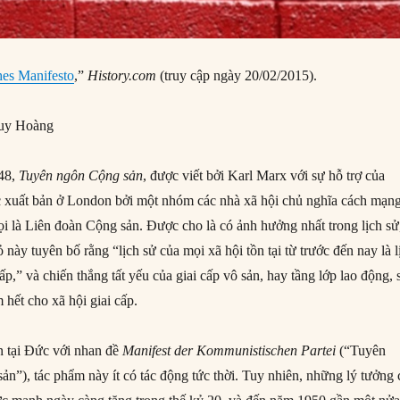
hes Manifesto
,”
History.com
(truy cập ngày 20/02/2015).
uy Hoàng
48,
Tuyên ngôn Cộng sản
, được viết bởi Karl Marx với sự hỗ trợ của
c xuất bản ở London bởi một nhóm các nhà xã hội chủ nghĩa cách mạn
ọi là Liên đoàn Cộng sản. Được cho là có ảnh hưởng nhất trong lịch sử
ỏ này tuyên bố rằng “lịch sử của mọi xã hội tồn tại từ trước đến nay là l
ấp,” và chiến thắng tất yếu của giai cấp vô sản, hay tầng lớp lao động, 
 hết cho xã hội giai cấp.
n tại Đức với nhan đề
Manifest der Kommunistischen Partei
(“Tuyên
n”), tác phẩm này ít có tác động tức thời. Tuy nhiên, những lý tưởng 