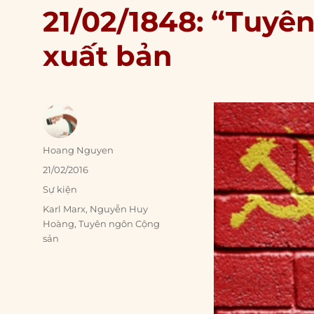
21/02/1848: “Tuyê
xuất bản
Author
Hoang Nguyen
Posted
21/02/2016
on
Categories
Sự kiện
Tags
Karl Marx
,
Nguyễn Huy
Hoàng
,
Tuyên ngôn Cộng
sản