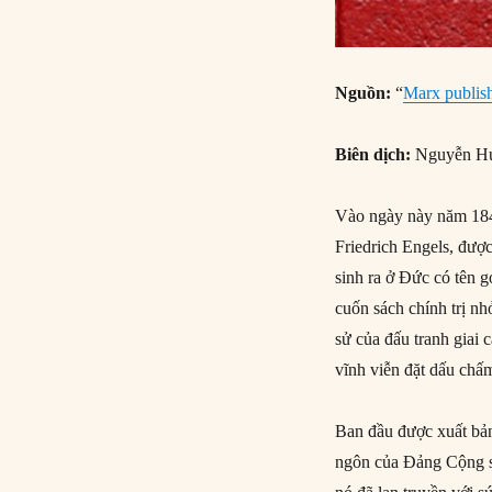
Nguồn:
“
Marx publis
Biên dịch:
Nguyễn H
Vào ngày này năm 18
Friedrich Engels, đượ
sinh ra ở Đức có tên g
cuốn sách chính trị nh
sử của đấu tranh giai c
vĩnh viễn đặt dấu chấm
Ban đầu được xuất bả
ngôn của Đảng Cộng sả