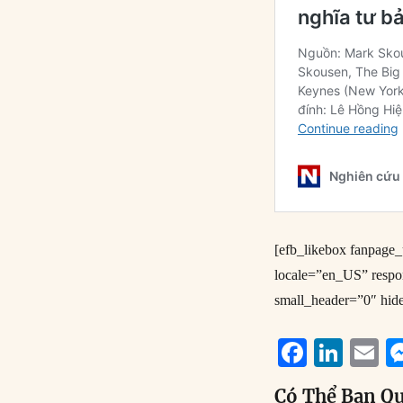
[efb_likebox fanpag
locale=”en_US” resp
small_header=”0″ hid
F
Li
E
a
n
Có Thể Bạn Q