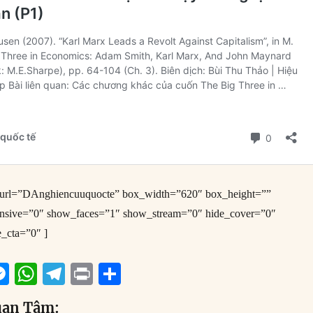
e_url=”DAnghiencuuquocte” box_width=”620″ box_height=””
onsive=”0″ show_faces=”1″ show_stream=”0″ hide_cover=”0″
e_cta=”0″ ]
M
W
T
P
S
m
e
h
el
ri
h
uan Tâm: