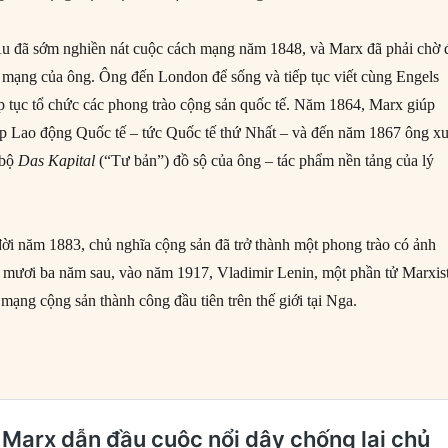
Âu đã sớm nghiền nát cuộc cách mạng năm 1848, và Marx đã phải chờ 
 mạng của ông. Ông đến London để sống và tiếp tục viết cùng Engels
iếp tục tổ chức các phong trào cộng sản quốc tế. Năm 1864, Marx giúp
ệp Lao động Quốc tế – tức Quốc tế thứ Nhất – và đến năm 1867 ông xu
 bộ
Das Kapital
(“Tư bản”) đồ sộ của ông – tác phẩm nền tảng của lý
ời năm 1883, chủ nghĩa cộng sản đã trở thành một phong trào có ảnh
mươi ba năm sau, vào năm 1917, Vladimir Lenin, một phần tử Marxist
mạng cộng sản thành công đầu tiên trên thế giới tại Nga.