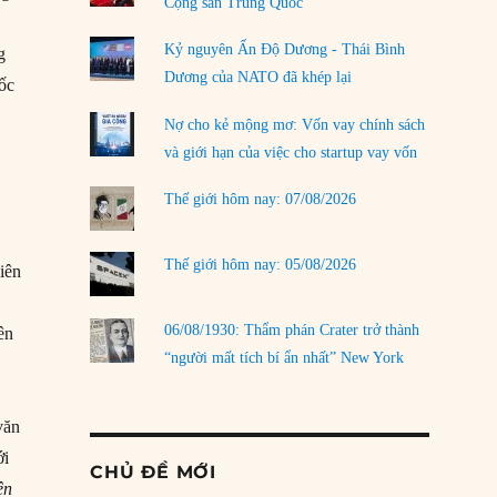
Cộng sản Trung Quốc
Kỷ nguyên Ấn Độ Dương - Thái Bình
g
Dương của NATO đã khép lại
uốc
Nợ cho kẻ mộng mơ: Vốn vay chính sách
và giới hạn của việc cho startup vay vốn
Thế giới hôm nay: 07/08/2026
Thế giới hôm nay: 05/08/2026
iên
06/08/1930: Thẩm phán Crater trở thành
ên
“người mất tích bí ẩn nhất” New York
văn
ới
CHỦ ĐỀ MỚI
ên