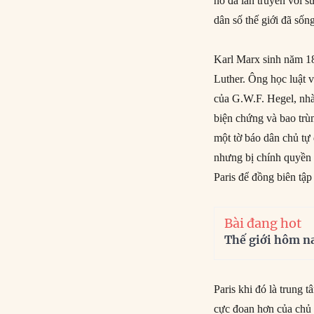
nó đã lan truyền với 
dân số thế giới đã sốn
Karl Marx sinh năm 18
Luther. Ông học luật v
của G.W.F. Hegel, nhà 
biện chứng và bao trù
một tờ báo dân chủ tự
nhưng bị chính quyền
Paris để đồng biên tập 
Bài đang hot
Thế giới hôm n
Paris khi đó là trung 
cực đoan hơn của chủ 