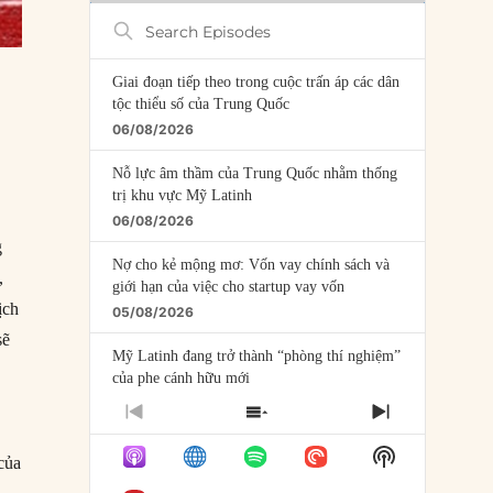
Search
Episodes
Giai đoạn tiếp theo trong cuộc trấn áp các dân
tộc thiểu số của Trung Quốc
06/08/2026
Nỗ lực âm thầm của Trung Quốc nhằm thống
trị khu vực Mỹ Latinh
06/08/2026
g
Nợ cho kẻ mộng mơ: Vốn vay chính sách và
,
giới hạn của việc cho startup vay vốn
ịch
05/08/2026
sẽ
Mỹ Latinh đang trở thành “phòng thí nghiệm”
của phe cánh hữu mới
04/08/2026
PREVIOUS
SHOW
NEXT
EPISODE
EPISODES
EPISODE
Tại sao Trung Quốc phủ nhận cuộc gặp với
Show
LIST
của
Ngoại trưởng Nhật Bản?
Podcast