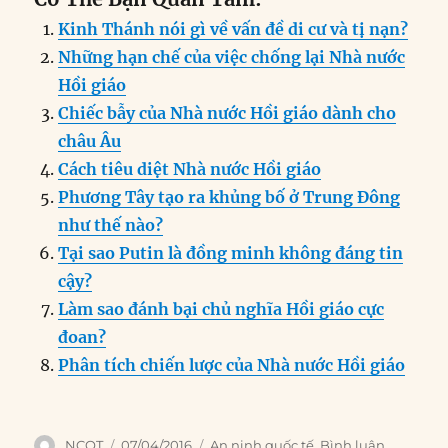
c
k
ai
ss
at
e
n
a
Kinh Thánh nói gì về vấn đề di cư và tị nạn?
e
e
l
e
s
g
t
re
Những hạn chế của việc chống lại Nhà nước
b
d
n
A
r
Hồi giáo
o
I
g
p
a
Chiếc bẫy của Nhà nước Hồi giáo dành cho
o
n
er
p
m
châu Âu
k
Cách tiêu diệt Nhà nước Hồi giáo
Phương Tây tạo ra khủng bố ở Trung Đông
như thế nào?
Tại sao Putin là đồng minh không đáng tin
cậy?
Làm sao đánh bại chủ nghĩa Hồi giáo cực
đoan?
Phân tích chiến lược của Nhà nước Hồi giáo
Author
Posted
Categories
NCQT
07/04/2016
An ninh quốc tế
,
Bình luận
,