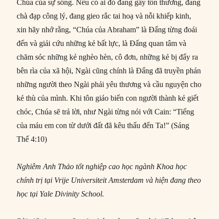
Chúa của sự sống. Nếu có ai đó đang gây tổn thương, đang
chà đạp công lý, đang gieo rắc tai hoạ và nỗi khiếp kinh,
xin hãy nhớ rằng, “Chúa của Abraham” là Đấng từng đoái
đến và giải cứu những kẻ bất lực, là Đấng quan tâm và
chăm sóc những kẻ nghèo hèn, cô đơn, những kẻ bị đẩy ra
bên rìa của xã hội, Ngài cũng chính là Đấng đã truyền phán
những người theo Ngài phải yêu thương và cầu nguyện cho
kẻ thù của mình. Khi tôn giáo biến con người thành kẻ giết
chóc, Chúa sẽ trả lời, như Ngài từng nói với Cain: “Tiếng
của máu em con từ dưới đất đã kêu thấu đến Ta!” (Sáng
Thế 4:10)
Nghiêm Anh Thảo tốt nghiệp cao học ngành Khoa học
chính trị tại Vrije Universiteit Amsterdam và hiện đang theo
học tại Yale Divinity School.