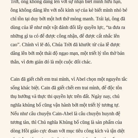
Trời, ông không dâng lên với sự nhận biết mình hữu hạn,
ông không dâng lên với nỗi kính sợ của kẻ biết mình nhỏ bé
chỉ tồn tại duy bởi một hơi thở mỏng manh. Trái lại, ông đã
dùng của lễ như một vật đánh đổi lấy quyền lực, “ta đưa ra
những gì ta có để được công nhận, để được cất nhắc lên
cao”. Chính vì lẽ đó, Chúa Trời đã khước từ của lễ được
dâng lên bởi một thái độ ngạo mạn, một triết lý tôn thờ bản
thân, vì đơn giản đó là một cuộc đổi chác.
Cain đã giết chết em trai mình, vì Abel chọn một nguyên tắc
sống khác biệt. Cain đã giết chết em trai mình, để độc tôn
thụ hưởng và thực thi quyền lực trên đất. Ngày nay, chủ
nghĩa khủng bố cũng vận hành bởi một triết lý tương tự.
Nếu như câu chuyện Cain-Abel là câu chuyện huynh đệ
tương tàn, thì Chủ nghĩa Khủng bố cũng là sản phẩm của
dòng Hồi giáo cực đoan với mục tiêu công kích và tận diệt