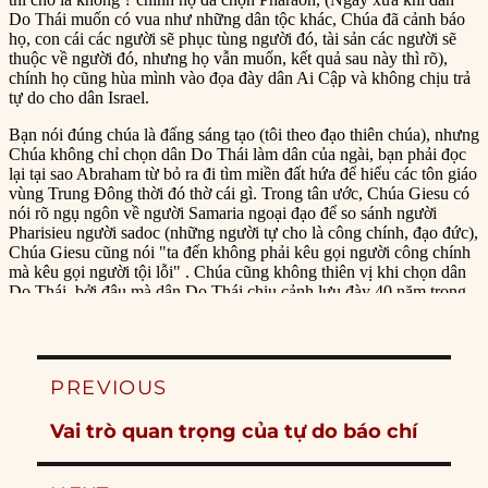
Post
PREVIOUS
navigation
Previous
Vai trò quan trọng của tự do báo chí
post: