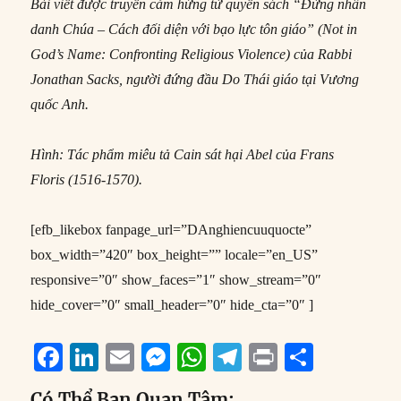
Bài viết được truyền cảm hứng từ quyển sách “Đừng nhân
danh Chúa – Cách đối diện với bạo lực tôn giáo” (Not in
God’s Name: Confronting Religious Violence) của Rabbi
Jonathan Sacks, người đứng đầu Do Thái giáo tại Vương
quốc Anh.
Hình: Tác phẩm miêu tả Cain sát hại Abel của Frans
Floris (1516-1570).
[efb_likebox fanpage_url=”DAnghiencuuquocte”
box_width=”420″ box_height=”” locale=”en_US”
responsive=”0″ show_faces=”1″ show_stream=”0″
hide_cover=”0″ small_header=”0″ hide_cta=”0″ ]
F
Li
E
M
W
T
P
S
a
n
m
e
h
el
ri
h
Có Thể Bạn Quan Tâm: