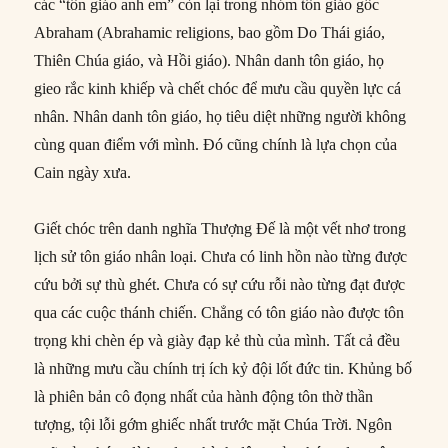
các “tôn giáo anh em” còn lại trong nhóm tôn giáo gốc
Abraham (Abrahamic religions, bao gồm Do Thái giáo,
Thiên Chúa giáo, và Hồi giáo). Nhân danh tôn giáo, họ
gieo rắc kinh khiếp và chết chóc để mưu cầu quyền lực cá
nhân. Nhân danh tôn giáo, họ tiêu diệt những người không
cùng quan điểm với mình. Đó cũng chính là lựa chọn của
Cain ngày xưa.
Giết chóc trên danh nghĩa Thượng Đế là một vết nhơ trong
lịch sử tôn giáo nhân loại. Chưa có linh hồn nào từng được
cứu bởi sự thù ghét. Chưa có sự cứu rỗi nào từng đạt được
qua các cuộc thánh chiến. Chẳng có tôn giáo nào được tôn
trọng khi chèn ép và giày đạp kẻ thù của mình. Tất cả đều
là những mưu cầu chính trị ích kỷ đội lốt đức tin. Khủng bố
là phiên bản cô đọng nhất của hành động tôn thờ thần
tượng, tội lỗi gớm ghiếc nhất trước mặt Chúa Trời. Ngôn