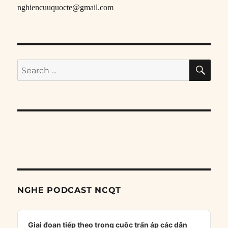
nghiencuuquocte@gmail.com
SE
Search
for:
NGHE PODCAST NCQT
Audio
Player
Giai đoạn tiếp theo trong cuộc trấn áp các dân