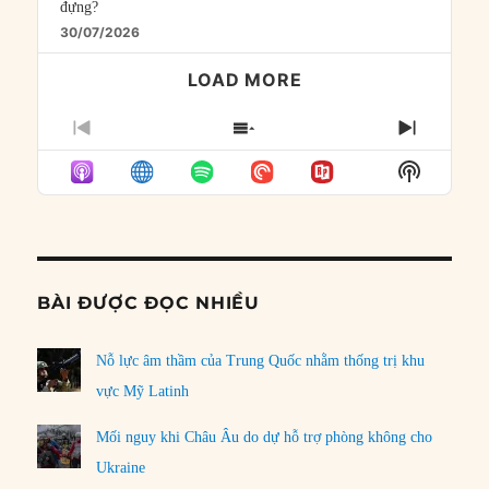
đựng?
30/07/2026
LOAD MORE
PREVIOUS
SHOW
NEXT
EPISODE
EPISODES
EPISO
Show
LIST
Podcast
Informat
BÀI ĐƯỢC ĐỌC NHIỀU
Nỗ lực âm thầm của Trung Quốc nhằm thống trị khu
vực Mỹ Latinh
Mối nguy khi Châu Âu do dự hỗ trợ phòng không cho
Ukraine