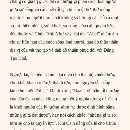
chẳng có giá trị gì, vì tất cả những gì phân cách loài người
giữa sự sống và cái chết rốt lại chỉ là một hơi thở mỏng
manh. Con người thực chất không sở hữu gì cả. Tất cả mọi
sự, từ thiên nhiên, sức khoẻ, sự sống, của cải, quyền lực,
đều thuộc về Chúa Trời. Như vậy, cái tên “Abel” nhằm ám
chỉ sự hữu hạn của cuộc sống loài người, qua đó thừa nhận
địa vị của vật thọ tạo và thái độ thuận phục đối với Đấng
Tạo Hoá.
Ngược lại, cái tên “Cain” đại diện cho thái độ chiếm hữu,
cho khát khao có được thành tựu, cho nguyên tắc sống “ta
làm chủ cuộc đời ta”. Danh xưng “Baal”, vị thần tối thượng
của dân Canaanite, cũng mang một ý nghĩa tương tự. Cain
là khởi nguồn của lý tưởng sống “ta được định hình bằng
những gì ta đạt được”, hay nói cách khác, “những gì ta sở
hữu sẽ cho ta quyền lực”. Khi Cain dâng của lễ cho Chúa