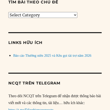
TÌM BÀI THEO CHỦ ĐỀ
Tìm
bài
theo
chủ
đề
LINKS HỮU ÍCH
Báo cáo Thường niên 2025 và Kêu gọi tài trợ năm 2026
NCQT TRÊN TELEGRAM
Theo dõi NCQT trên Telegram để nhận được thông báo bài
viết mới và các thông tin, tài liệu… hữu ích khác:
https://t.me/DAnghiencuuquocte