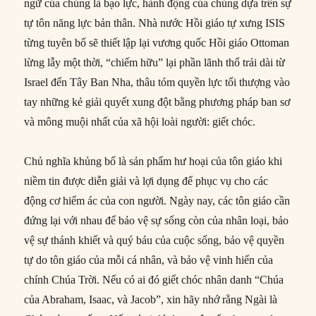
ngữ của chúng là bạo lực, hành động của chúng dựa trên sự
tự tôn năng lực bản thân. Nhà nước Hồi giáo tự xưng ISIS
từng tuyên bố sẽ thiết lập lại vương quốc Hồi giáo Ottoman
lừng lẫy một thời, “chiếm hữu” lại phần lãnh thổ trải dài từ
Israel đến Tây Ban Nha, thâu tóm quyền lực tối thượng vào
tay những kẻ giải quyết xung đột bằng phương pháp ban sơ
và mông muội nhất của xã hội loài người: giết chóc.
Chủ nghĩa khủng bố là sản phẩm hư hoại của tôn giáo khi
niềm tin được diễn giải và lợi dụng để phục vụ cho các
động cơ hiểm ác của con người. Ngày nay, các tôn giáo cần
đứng lại với nhau để bảo vệ sự sống còn của nhân loại, bảo
vệ sự thánh khiết và quý báu của cuộc sống, bảo vệ quyền
tự do tôn giáo của mỗi cá nhân, và bảo vệ vinh hiển của
chính Chúa Trời. Nếu có ai đó giết chóc nhân danh “Chúa
của Abraham, Isaac, và Jacob”, xin hãy nhớ rằng Ngài là