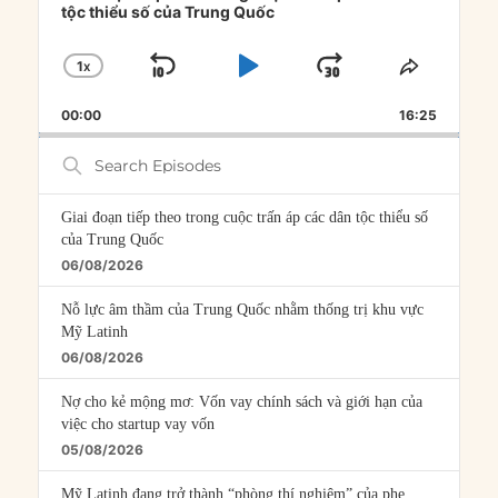
tộc thiểu số của Trung Quốc
1
X
SKIP
PLAY
JUMP
CHANGE
SHARE
PLAYBACK
THIS
BACKWARD
PAUSE
FORWARD
00:00
RATE
16:25
EPISOD
Search
Episodes
Giai đoạn tiếp theo trong cuộc trấn áp các dân tộc thiểu số
của Trung Quốc
06/08/2026
Nỗ lực âm thầm của Trung Quốc nhằm thống trị khu vực
Mỹ Latinh
06/08/2026
Nợ cho kẻ mộng mơ: Vốn vay chính sách và giới hạn của
việc cho startup vay vốn
05/08/2026
Mỹ Latinh đang trở thành “phòng thí nghiệm” của phe