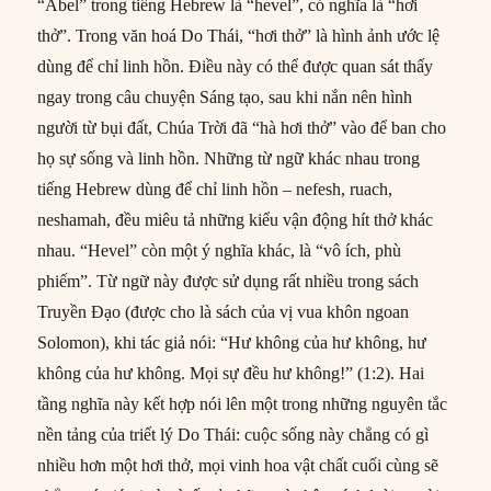
“Abel” trong tiếng Hebrew là “hevel”, có nghĩa là “hơi
thở”. Trong văn hoá Do Thái, “hơi thở” là hình ảnh ước lệ
dùng để chỉ linh hồn. Điều này có thể được quan sát thấy
ngay trong câu chuyện Sáng tạo, sau khi nắn nên hình
người từ bụi đất, Chúa Trời đã “hà hơi thở” vào để ban cho
họ sự sống và linh hồn. Những từ ngữ khác nhau trong
tiếng Hebrew dùng để chỉ linh hồn – nefesh, ruach,
neshamah, đều miêu tả những kiểu vận động hít thở khác
nhau. “Hevel” còn một ý nghĩa khác, là “vô ích, phù
phiếm”. Từ ngữ này được sử dụng rất nhiều trong sách
Truyền Đạo (được cho là sách của vị vua khôn ngoan
Solomon), khi tác giả nói: “Hư không của hư không, hư
không của hư không. Mọi sự đều hư không!” (1:2). Hai
tầng nghĩa này kết hợp nói lên một trong những nguyên tắc
nền tảng của triết lý Do Thái: cuộc sống này chẳng có gì
nhiều hơn một hơi thở, mọi vinh hoa vật chất cuối cùng sẽ