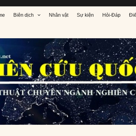
me
Biên dịch
Nhân vật
Sự kiện
Hỏi-Đáp
Đi