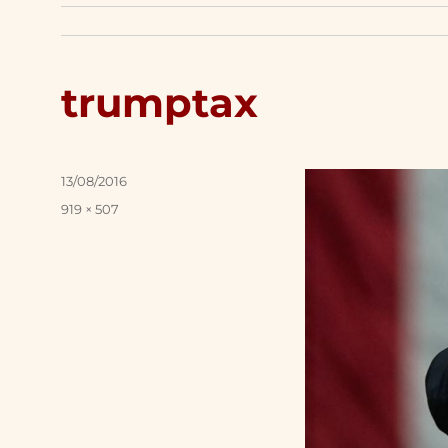
trumptax
Posted
13/08/2016
on
Full
919 × 507
size