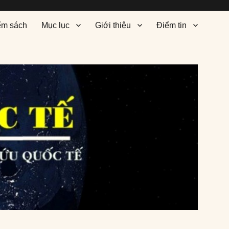
ểm sách
Mục lục
Giới thiệu
Điểm tin