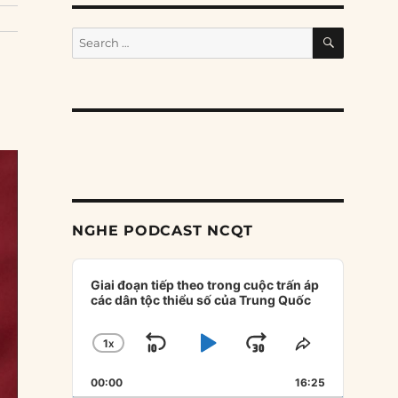
SEARCH
Search
for:
NGHE PODCAST NCQT
Audio
Player
Giai đoạn tiếp theo trong cuộc trấn áp
các dân tộc thiểu số của Trung Quốc
1
X
SKIP
PLAY
JUMP
CHANGE
SHARE
PLAYBACK
THIS
BACKWARD
PAUSE
FORWARD
00:00
RATE
16:25
EPISODE