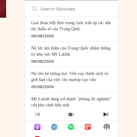
Search
Episodes
Giai đoạn tiếp theo trong cuộc trấn áp các dân
tộc thiểu số của Trung Quốc
06/08/2026
Nỗ lực âm thầm của Trung Quốc nhằm thống
trị khu vực Mỹ Latinh
06/08/2026
Nợ cho kẻ mộng mơ: Vốn vay chính sách và
giới hạn của việc cho startup vay vốn
05/08/2026
Mỹ Latinh đang trở thành “phòng thí nghiệm”
của phe cánh hữu mới
04/08/2026
PREVIOUS
SHOW
NEXT
EPISODE
EPISODES
EPISODE
Tại sao Trung Quốc phủ nhận cuộc gặp với
Show
LIST
Ngoại trưởng Nhật Bản?
Podcast