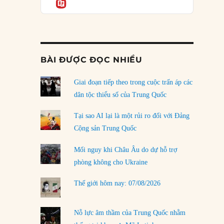
Informatio
04/08/2026
Điểm mù chiến lược của Trump tại Thái Bình
Dương
03/08/2026
BÀI ĐƯỢC ĐỌC NHIỀU
Đặt cược vào thất bại: Các quỹ đầu tư mạo
hiểm quốc gia và khía cạnh chính trị của vốn
rủi ro
Giai đoạn tiếp theo trong cuộc trấn áp các
02/08/2026
dân tộc thiểu số của Trung Quốc
Làm thế nào để kết thúc Chiến tranh Iran?
Tại sao AI lại là một rủi ro đối với Đảng
01/08/2026
Cộng sản Trung Quốc
Chiến lược kế tiếp của Bắc Kinh ở Biển Đông
Mối nguy khi Châu Âu do dự hỗ trợ
31/07/2026
phòng không cho Ukraine
Trật tự thế giới mới: Các nước nhỏ sẽ luôn
Thế giới hôm nay: 07/08/2026
phải chịu đựng?
30/07/2026
Nỗ lực âm thầm của Trung Quốc nhằm
LOAD MORE