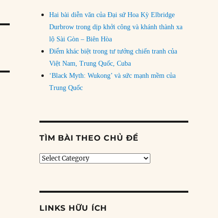
Hai bài diễn văn của Đại sứ Hoa Kỳ Elbridge
Durbrow trong dịp khởi công và khánh thành xa
lộ Sài Gòn – Biên Hòa
Điểm khác biệt trong tư tưởng chiến tranh của
Việt Nam, Trung Quốc, Cuba
‘Black Myth: Wukong’ và sức mạnh mềm của
Trung Quốc
TÌM BÀI THEO CHỦ ĐỀ
Tìm
bài
theo
chủ
đề
LINKS HỮU ÍCH