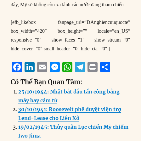
đây, Mỹ sẽ không còn xa lánh các nước đang tham chiến.
[efb_likebox fanpage_url=”DAnghiencuuquocte”
box_width=”420″ box_height=”” locale=”en_US”
responsive=”0″ show_faces=”1″ show_stream=”0″
hide_cover=”0″ small_header=”0″ hide_cta=”0″ ]
F
Li
E
M
W
T
P
S
a
n
m
e
h
el
ri
h
Có Thể Bạn Quan Tâm:
c
k
ai
ss
at
e
n
a
25/10/1944: Nhật bắt đầu tấn công bằng
e
e
l
e
s
g
t
re
máy bay cảm tử
b
d
n
A
r
30/10/1941: Roosevelt phê duyệt viện trợ
o
I
g
p
a
Lend-Lease cho Liên Xô
o
n
er
p
m
19/02/1945: Thủy quân Lục chiến Mỹ chiếm
k
Iwo Jima