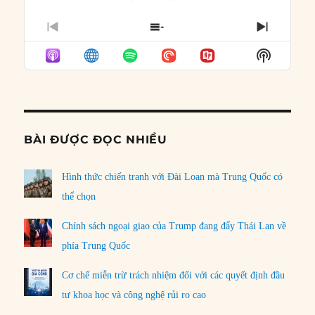
PREVIOUS
SHOW
NEXT
EPISODE
EPISODES
EPISO
Show
LIST
Podcast
Informat
BÀI ĐƯỢC ĐỌC NHIỀU
Hình thức chiến tranh với Đài Loan mà Trung Quốc có
thể chọn
Chính sách ngoại giao của Trump đang đẩy Thái Lan về
phía Trung Quốc
Cơ chế miễn trừ trách nhiệm đối với các quyết định đầu
tư khoa học và công nghệ rủi ro cao