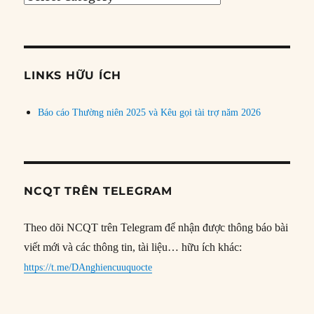
bài
theo
chủ
đề
LINKS HỮU ÍCH
Báo cáo Thường niên 2025 và Kêu gọi tài trợ năm 2026
NCQT TRÊN TELEGRAM
Theo dõi NCQT trên Telegram để nhận được thông báo bài
viết mới và các thông tin, tài liệu… hữu ích khác:
https://t.me/DAnghiencuuquocte