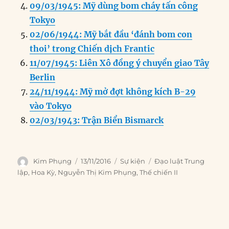
09/03/1945: Mỹ dùng bom cháy tấn công
Tokyo
02/06/1944: Mỹ bắt đầu ‘đánh bom con
thoi’ trong Chiến dịch Frantic
11/07/1945: Liên Xô đồng ý chuyển giao Tây
Berlin
24/11/1944: Mỹ mở đợt không kích B-29
vào Tokyo
02/03/1943: Trận Biển Bismarck
Author
Posted
Categories
Tags
Kim Phụng
13/11/2016
Sự kiện
Đạo luật Trung
on
lập
,
Hoa Kỳ
,
Nguyễn Thị Kim Phụng
,
Thế chiến II