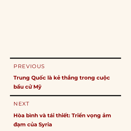
Post
PREVIOUS
navigation
Previous
Trung Quốc là kẻ thắng trong cuộc
post:
bầu cử Mỹ
NEXT
Next
Hòa bình và tái thiết: Triển vọng ảm
post:
đạm của Syria