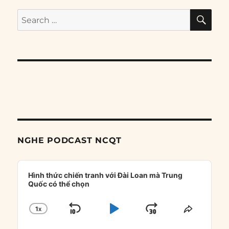
SE
Search
for:
NGHE PODCAST NCQT
Audio
Player
Hình thức chiến tranh với Đài Loan mà Trung
Quốc có thể chọn
1
X
SKIP
PLAY
JUMP
CHANGE
SHARE
PLAYBACK
THIS