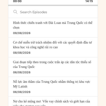
BACKWARD
PAUSE
FORWARD
00:00
RATE
14:15
EPISOD
Search
Episodes
Hình thức chiến tranh với Đài Loan mà Trung Quốc có thể
chọn
09/08/2026
Cơ chế miễn trừ trách nhiệm đối với các quyết định đầu tư
khoa học và công nghệ rủi ro cao
08/08/2026
Giai đoạn tiếp theo trong cuộc trấn áp các dân tộc thiểu số
của Trung Quốc
06/08/2026
Nỗ lực âm thầm của Trung Quốc nhằm thống trị khu vực
Mỹ Latinh
06/08/2026
Nợ cho kẻ mộng mơ: Vốn vay chính sách và giới hạn của