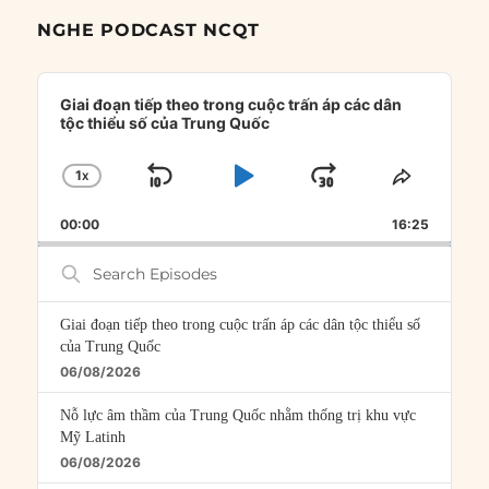
NGHE PODCAST NCQT
Audio
Player
Giai đoạn tiếp theo trong cuộc trấn áp các dân
tộc thiểu số của Trung Quốc
1
X
SKIP
PLAY
JUMP
CHANGE
SHARE
PLAYBACK
THIS
BACKWARD
PAUSE
FORWARD
00:00
RATE
16:25
EPISOD
Search
Episodes
Giai đoạn tiếp theo trong cuộc trấn áp các dân tộc thiểu số
của Trung Quốc
06/08/2026
Nỗ lực âm thầm của Trung Quốc nhằm thống trị khu vực
Mỹ Latinh
06/08/2026