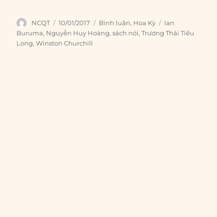
Author
Posted
Categories
Tags
NCQT
10/01/2017
Bình luận
,
Hoa Kỳ
Ian
on
Buruma
,
Nguyễn Huy Hoàng
,
sách nói
,
Trương Thái Tiểu
Long
,
Winston Churchill