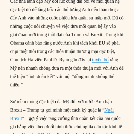
Các nhà lãnh đạo Mỹ đôi lúc cũng đãi bôi về mối quan hệ
đặc biệt đó để tâng bốc các thủ tướng Anh đến thăm hoặc
đẩy Anh vào những cuộc phiêu lưu quân sự mập mờ. Đã có
những cuộc nói chuyện về việc đưa mối quan hệ ấy vào
giai đoạn mới trong thời đại của Trump và Brexit. Trong khi
Obama cảnh báo rằng nước Anh khi tách khỏi EU sẽ phải
chịu thiệt thòi trong các thỏa thuận thương mại đặc biệt,
Chủ tịch Hạ viện Paul D. Ryan gần đây lại
tuyên bố
rằng
Mỹ nên nhanh chóng đưa ra một thỏa thuận mới với Anh để
thể hiện “tình đoàn kết” với một “đồng minh không thể
thiếu.”
Sự mềm mỏng đặc biệt của Mỹ đối với nước Anh hậu
Brexit – Trump tự gọi mình một cách kỳ quặc là “
Ngài
Brexit
” – gợi ý việc tăng cường tình đoàn kết của hai quốc
gia bằng việc theo đuổi hình thức chủ nghĩa dân tộc kinh tế