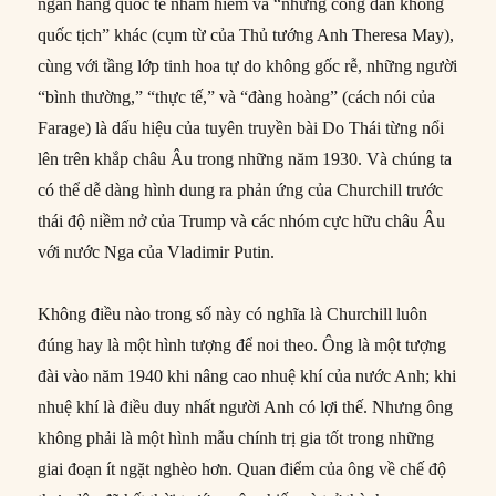
ngân hàng quốc tế nham hiểm và “những công dân không
quốc tịch” khác (cụm từ của Thủ tướng Anh Theresa May),
cùng với tầng lớp tinh hoa tự do không gốc rễ, những người
“bình thường,” “thực tế,” và “đàng hoàng” (cách nói của
Farage) là dấu hiệu của tuyên truyền bài Do Thái từng nổi
lên trên khắp châu Âu trong những năm 1930. Và chúng ta
có thể dễ dàng hình dung ra phản ứng của Churchill trước
thái độ niềm nở của Trump và các nhóm cực hữu châu Âu
với nước Nga của Vladimir Putin.
Không điều nào trong số này có nghĩa là Churchill luôn
đúng hay là một hình tượng để noi theo. Ông là một tượng
đài vào năm 1940 khi nâng cao nhuệ khí của nước Anh; khi
nhuệ khí là điều duy nhất người Anh có lợi thế. Nhưng ông
không phải là một hình mẫu chính trị gia tốt trong những
giai đoạn ít ngặt nghèo hơn. Quan điểm của ông về chế độ