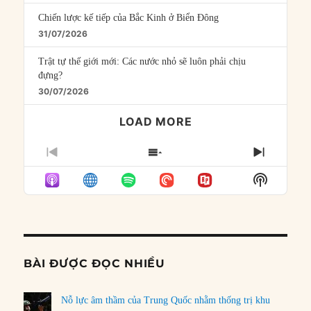
Chiến lược kế tiếp của Bắc Kinh ở Biển Đông
31/07/2026
Trật tự thế giới mới: Các nước nhỏ sẽ luôn phải chịu
đựng?
30/07/2026
LOAD MORE
PREVIOUS
SHOW
NEXT
EPISODE
EPISODES
EPISO
Show
LIST
Podcast
Informat
BÀI ĐƯỢC ĐỌC NHIỀU
Nỗ lực âm thầm của Trung Quốc nhằm thống trị khu