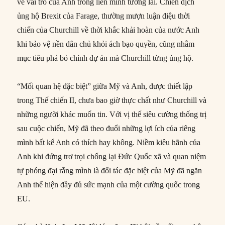
về vai trò của Anh trong liên minh tương lai. Chiến dịch
ủng hộ Brexit của Farage, thường mượn luận điệu thời
chiến của Churchill về thời khắc khải hoàn của nước Anh
khi bảo vệ nền dân chủ khỏi ách bạo quyền, cũng nhằm
mục tiêu phá bỏ chính dự án mà Churchill từng ủng hộ.
“Mối quan hệ đặc biệt” giữa Mỹ và Anh, được thiết lập
trong Thế chiến II, chưa bao giờ thực chất như Churchill và
những người khác muốn tin. Với vị thế siêu cường thống trị
sau cuộc chiến, Mỹ đã theo đuổi những lợi ích của riêng
mình bất kể Anh có thích hay không. Niềm kiêu hãnh của
Anh khi đứng trơ trọi chống lại Đức Quốc xã và quan niệm
tự phóng đại rằng mình là đối tác đặc biệt của Mỹ đã ngăn
Anh thể hiện đầy đủ sức mạnh của một cường quốc trong
EU.