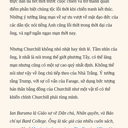
thực dân đã hết thời trước cuộc chiến và trở thành quan
điểm phân biệt chủng tộc lỗi thời khi chiến tranh kết thúc.
Những ý tưởng lãng mạn về sự ưu vượt về mặt đạo đức của
các dân tộc nói tiếng Anh cũng lỗi thời trong thời đại của
ông, và ngớ ngẩn ngạo mạn thời nay.
Nhưng Churchill không nhỏ nhặt hay tỉnh lẻ. Tầm nhìn của
ông, ít nhất là nói trong thế giới phương Tây, có thể lãng
mạn nhưng cũng có một sự cao quý nhất định. Không thể
nói như vậy về ông chủ tiếp theo của Nhà Trắng. Ý tưởng
rằng Trump, với sự cố vấn của Farage, sử dụng bức tượng
bán thân bằng đồng của Churchill như một vật tổ có thể
khiến chính Churchill phải rùng mình.
Ian Buruma là Giáo sư về Dân chủ, Nhân quyền, và Báo
chí tại Bard College. Ông là tác giả của nhiều cuốn sách,