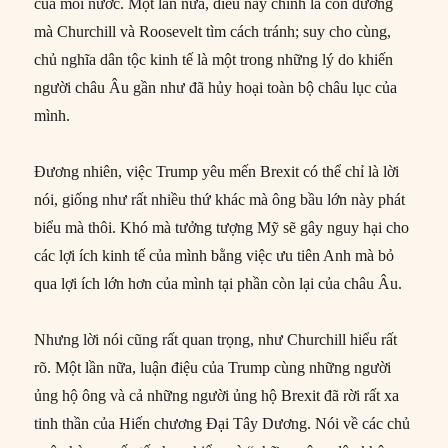
của mỗi nước. Một lần nữa, điều này chính là con đường
mà Churchill và Roosevelt tìm cách tránh; suy cho cùng,
chủ nghĩa dân tộc kinh tế là một trong những lý do khiến
người châu Âu gần như đã hủy hoại toàn bộ châu lục của
mình.
Đương nhiên, việc Trump yêu mến Brexit có thể chỉ là lời
nói, giống như rất nhiều thứ khác mà ông bầu lớn này phát
biểu mà thôi. Khó mà tưởng tượng Mỹ sẽ gây nguy hại cho
các lợi ích kinh tế của mình bằng việc ưu tiên Anh mà bỏ
qua lợi ích lớn hơn của mình tại phần còn lại của châu Âu.
Nhưng lời nói cũng rất quan trọng, như Churchill hiểu rất
rõ. Một lần nữa, luận điệu của Trump cùng những người
ủng hộ ông và cả những người ủng hộ Brexit đã rời rất xa
tinh thần của Hiến chương Đại Tây Dương. Nói về các chủ