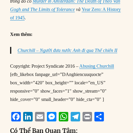
trong đó có
Murder in Amsterdam: The Death of Theo Van
Gogh and The Limits of Tolerance
và
Year Zero: A History
of 1945
.
Xem thêm:
Churchill – Người đưa nước Anh đi qua Thế chiến II
Copyright: Project Syndicate 2016 –
Abusing Churchill
[efb_likebox fanpage_url=”DAnghiencuuquocte”
box_width=”420″ box_height=”” locale=”en_US”
responsive=”0″ show_faces=”1″ show_stream=”0″
hide_cover=”0″ small_header=”0″ hide_cta=”0″ ]
F
Li
E
M
W
T
P
S
a
n
m
e
h
el
ri
h
Có Thể Bạn Quan Tâm: