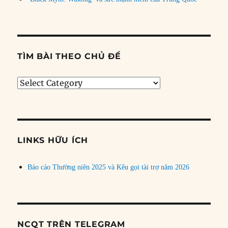
TÌM BÀI THEO CHỦ ĐỀ
Tìm
bài
theo
chủ
đề
LINKS HỮU ÍCH
Báo cáo Thường niên 2025 và Kêu gọi tài trợ năm 2026
NCQT TRÊN TELEGRAM