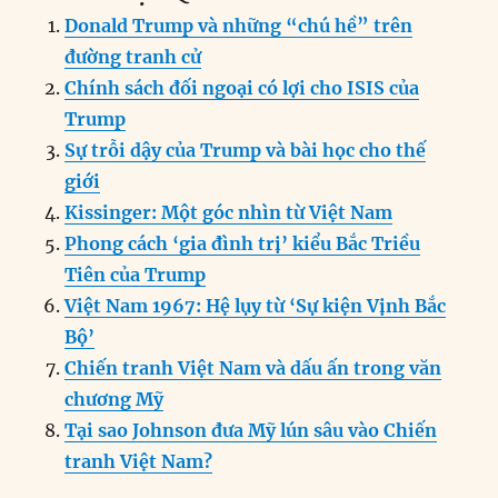
c
k
ai
ss
at
e
n
a
Donald Trump và những “chú hề” trên
e
e
l
e
s
g
t
re
đường tranh cử
b
d
n
A
r
Chính sách đối ngoại có lợi cho ISIS của
o
I
g
p
a
Trump
o
n
er
p
m
Sự trỗi dậy của Trump và bài học cho thế
k
giới
Kissinger: Một góc nhìn từ Việt Nam
Phong cách ‘gia đình trị’ kiểu Bắc Triều
Tiên của Trump
Việt Nam 1967: Hệ lụy từ ‘Sự kiện Vịnh Bắc
Bộ’
Chiến tranh Việt Nam và dấu ấn trong văn
chương Mỹ
Tại sao Johnson đưa Mỹ lún sâu vào Chiến
tranh Việt Nam?