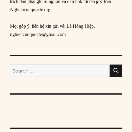
trích dẫn phải ghi rõ nguồn và dẫn link tới bài gốc trên
Nghiencuuquocte.org
Mọi góp ý, liên hệ xin gửi về: Lê Hồng Hiệp,
nghiencuuquocte@gmail.com
SE
Search
for: