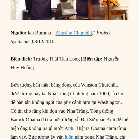
Nguồn:
Ian Buruma ,“
Abusing Churchill
,”
Project
Syndicate,
08/12/2016.
Biên dịch:
Trương Thái Tiểu Long |
Biên tập:
Nguyễn
Huy Hoàng
Bức tượng bán thân bằng đồng của Winston Churchill,
được trưng bày tại Nhà Trắng từ những năm 1960, là chủ
đề bàn tán không ngớt của phe cánh hữu tại Washington.
Có tin cho rằng khi dọn vào Nhà Trắng, Tổng thống
Barack Obama đã trả bức tượng về Đại Sứ quán Anh để thể
hiện ông không ưa gì nước Anh. Thật ra Obama chưa từng
làm vậy. Bức tượng ấy vẫn
luôn
nằm trong Nhà Trắng, chỉ