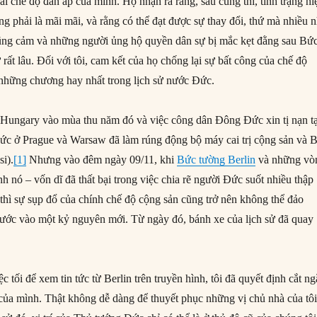
i chế độ đàn áp của mình. Họ nhận ra rằng, sau cùng thì, tình trạng hi
g phải là mãi mãi, và rằng có thể đạt được sự thay đổi, thứ mà nhiều 
dũng cảm và những người ủng hộ quyền dân sự bị mắc kẹt đằng sau Bứ
ừ rất lâu. Đối với tôi, cam kết của họ chống lại sự bất công của chế độ
 những chương hay nhất trong lịch sử nước Đức.
 Hungary vào mùa thu năm đó và việc công dân Đông Đức xin tị nạn tạ
ức ở Prague và Warsaw đã làm rúng động bộ máy cai trị cộng sản và 
si).
[1]
Nhưng vào đêm ngày 09/11, khi
Bức tường Berlin
và những vò
h nó – vốn dĩ đã thất bại trong việc chia rẽ người Đức suốt nhiều thập
 thì sự sụp đổ của chính chế độ cộng sản cũng trở nên không thể đảo
ước vào một kỷ nguyên mới. Từ ngày đó, bánh xe của lịch sử đã quay
iệc tối để xem tin tức từ Berlin trên truyền hình, tôi đã quyết định cắt n
ủa mình. Thật không dễ dàng để thuyết phục những vị chủ nhà của tô