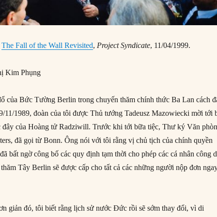
,
The Fall of the Wall Revisited
,
Project Syndicate
, 11/04/1999.
ị Kim Phụng
 đổ của Bức Tường Berlin trong chuyến thăm chính thức Ba Lan cách 
9/11/1989, đoàn của tôi được Thủ tướng Tadeusz Mazowiecki mời tới 
ớc đây của Hoàng tử Radziwill. Trước khi tới bữa tiệc, Thư ký Văn phò
ers, đã gọi từ Bonn. Ông nói với tôi rằng vị chủ tịch của chính quyền
đã bất ngờ công bố các quy định tạm thời cho phép các cá nhân công 
p thăm Tây Berlin sẽ được cấp cho tất cả các những người nộp đơn nga
n giản đó, tôi biết rằng lịch sử nước Đức rồi sẽ sớm thay đổi, vì di