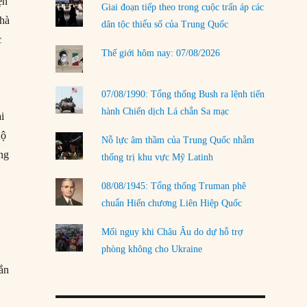
ện
Giai đoạn tiếp theo trong cuộc trấn áp các
nhà
LOAD MORE
dân tộc thiểu số của Trung Quốc
c
Thế giới hôm nay: 07/08/2026
07/08/1990: Tổng thống Bush ra lệnh tiến
hành Chiến dịch Lá chắn Sa mạc
i
Bộ
Nỗ lực âm thầm của Trung Quốc nhằm
ng
thống trị khu vực Mỹ Latinh
08/08/1945: Tổng thống Truman phê
chuẩn Hiến chương Liên Hiệp Quốc
Mối nguy khi Châu Âu do dự hỗ trợ
phòng không cho Ukraine
gắn
i