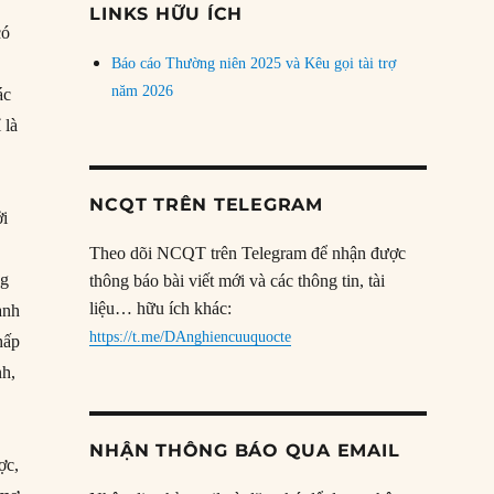
LINKS HỮU ÍCH
có
Báo cáo Thường niên 2025 và Kêu gọi tài trợ
năm 2026
ác
 là
NCQT TRÊN TELEGRAM
ởi
.
Theo dõi NCQT trên Telegram để nhận được
ng
thông báo bài viết mới và các thông tin, tài
liệu… hữu ích khác:
anh
https://t.me/DAnghiencuuquocte
hấp
nh,
NHẬN THÔNG BÁO QUA EMAIL
ợc,