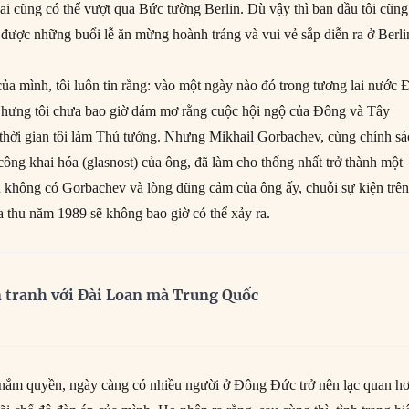
 ai cũng có thể vượt qua Bức tường Berlin. Dù vậy thì ban đầu tôi cũng
 được những buổi lễ ăn mừng hoành tráng và vui vẻ sắp diễn ra ở Berli
của mình, tôi luôn tin rằng: vào một ngày nào đó trong tương lai nước 
. Nhưng tôi chưa bao giờ dám mơ rằng cuộc hội ngộ của Đông và Tây
ng thời gian tôi làm Thủ tướng. Nhưng Mikhail Gorbachev, cùng chính s
 công khai hóa (glasnost) của ông, đã làm cho thống nhất trở thành một
 không có Gorbachev và lòng dũng cảm của ông ấy, chuỗi sự kiện trê
thu năm 1989 sẽ không bao giờ có thể xảy ra.
n tranh với Đài Loan mà Trung Quốc
 nắm quyền, ngày càng có nhiều người ở Đông Đức trở nên lạc quan h