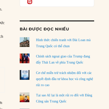
Informatio
05/08/2026
n.
Mỹ Latinh đang trở thành “phòng thí nghiệm”
của phe cánh hữu mới
Đức
04/08/2026
BÀI ĐƯỢC ĐỌC NHIỀU
Tại sao Trung Quốc phủ nhận cuộc gặp với
ách
Ngoại trưởng Nhật Bản?
Hình thức chiến tranh với Đài Loan mà
04/08/2026
Trung Quốc có thể chọn
n
Điểm mù chiến lược của Trump tại Thái Bình
Chính sách ngoại giao của Trump đang
Dương
đẩy Thái Lan về phía Trung Quốc
03/08/2026
Cơ chế miễn trừ trách nhiệm đối với các
Đặt cược vào thất bại: Các quỹ đầu tư mạo
quyết định đầu tư khoa học và công nghệ
hiểm quốc gia và khía cạnh chính trị của vốn
rủi ro cao
rủi ro
02/08/2026
Tại sao AI lại là một rủi ro đối với Đảng
Làm thế nào để kết thúc Chiến tranh Iran?
Cộng sản Trung Quốc
ơn
01/08/2026