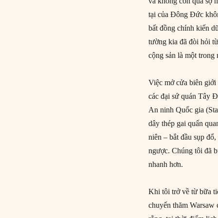
và không còn quá sợ hã
tại của Đông Đức khôn
bất đồng chính kiến 
tường kia đã đòi hỏi t
cộng sản là một trong
Việc mở cửa biên giới
các đại sứ quán Tây Đ
An ninh Quốc gia (Sta
dây thép gai quấn quan
niên – bắt đầu sụp đổ,
ngược. Chúng tôi đã b
nhanh hơn.
Khi tôi trở về từ bữa t
chuyến thăm Warsaw c