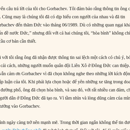
ển câu trả lời của tôi cho Gorbachev. Tôi đảm bảo rằng thông tin ông 
tôi. Cũng may là chúng tôi đã có dịp hiểu con người của nhau và đã tin
orbachev đến thăm Đức vào tháng 06/1989. Dù có những quan ngại kh
ấn đề nước Đức,” nhưng đối với cả hai chúng tôi, “hòa bình” không chỉ
ầu cơ bản cần thiết.
với tôi rằng ông đã nhận được thông tin sai lệch một cách có chủ ý, b
 cải cách, những người muốn quân đội Liên Xô ở Đông Đức can thiệp
 vẫn cảm ơn Gorbachev vì đã chọn không nghe theo những lời kích độ
ập luận của tôi. Khi phải lựa chọn hoặc để yên những xe tăng trong do
 đường phố, ông đã chọn hòa bình, và sau đó, với rất nhiều can đảm, c
gười dân ở Đông Đức đã tạo ra. Vì tầm nhìn và lòng dũng cảm của mì
n tưởng vào Gorbachev.
rình ngày càng trở nên mạnh mẽ. Trong thời gian ngắn không thể tin đư