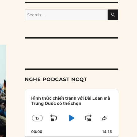
SEARCH
Search
for:
NGHE PODCAST NCQT
Audio
Player
Hình thức chiến tranh với Đài Loan mà
Trung Quốc có thể chọn
1
X
SKIP
PLAY
JUMP
CHANGE
SHARE
PLAYBACK
THIS
BACKWARD
PAUSE
FORWARD
00:00
RATE
14:15
EPISODE