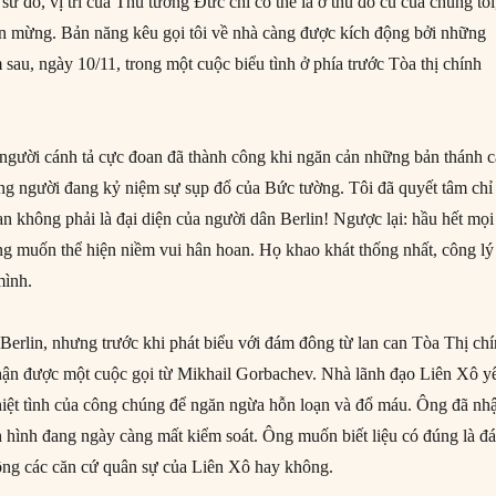
h sử đó, vị trí của Thủ tướng Đức chỉ có thể là ở thủ đô cũ của chúng tôi
n mừng. Bản năng kêu gọi tôi về nhà càng được kích động bởi những
sau, ngày 10/11, trong một cuộc biểu tình ở phía trước Tòa thị chính
gười cánh tả cực đoan đã thành công khi ngăn cản những bản thánh c
g người đang kỷ niệm sự sụp đổ của Bức tường. Tôi đã quyết tâm chỉ
n không phải là đại diện của người dân Berlin! Ngược lại: hầu hết mọi
ng muốn thể hiện niềm vui hân hoan. Họ khao khát thống nhất, công lý
mình.
 Berlin, nhưng trước khi phát biểu với đám đông từ lan can Tòa Thị ch
hận được một cuộc gọi từ Mikhail Gorbachev. Nhà lãnh đạo Liên Xô y
nhiệt tình của công chúng để ngăn ngừa hỗn loạn và đổ máu. Ông đã nh
h hình đang ngày càng mất kiểm soát. Ông muốn biết liệu có đúng là đ
ông các căn cứ quân sự của Liên Xô hay không.