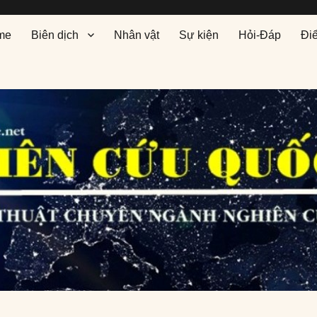
me
Biên dịch
Nhân vật
Sự kiện
Hỏi-Đáp
Đi