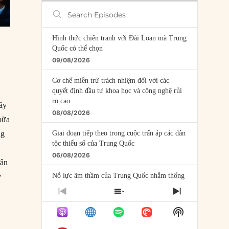
Search
Episodes
Hình thức chiến tranh với Đài Loan mà Trung
Quốc có thể chọn
09/08/2026
Cơ chế miễn trừ trách nhiệm đối với các
quyết định đầu tư khoa học và công nghệ rủi
ro cao
đây
08/08/2026
bữa
ng
Giai đoạn tiếp theo trong cuộc trấn áp các dân
tộc thiểu số của Trung Quốc
06/08/2026
dân
Nỗ lực âm thầm của Trung Quốc nhằm thống
y
trị khu vực Mỹ Latinh
PREVIOUS
SHOW
NEXT
06/08/2026
EPISODE
EPISODES
EPISODE
Show
LIST
Nợ cho kẻ mộng mơ: Vốn vay chính sách và
Podcast
giới hạn của việc cho startup vay vốn