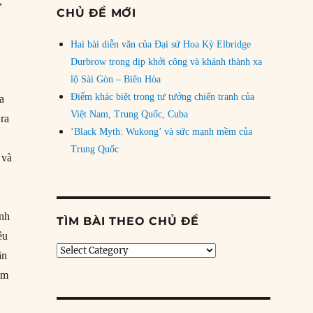
,
CHỦ ĐỀ MỚI
Hai bài diễn văn của Đại sứ Hoa Kỳ Elbridge
Durbrow trong dịp khởi công và khánh thành xa
lộ Sài Gòn – Biên Hòa
Điểm khác biệt trong tư tưởng chiến tranh của
a
Việt Nam, Trung Quốc, Cuba
 ra
‘Black Myth: Wukong’ và sức mạnh mềm của
Trung Quốc
 và
ính
TÌM BÀI THEO CHỦ ĐỀ
êu
Tìm
ận
bài
ám
theo
chủ
đề