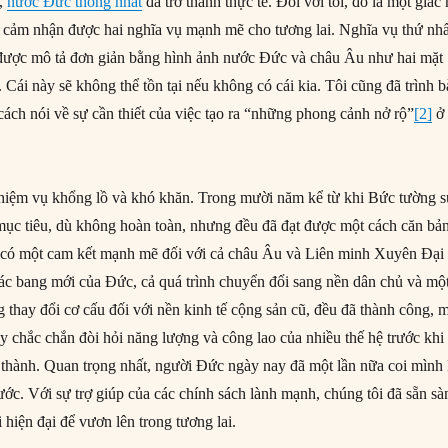
g,
nước Đức thống nhất
đã trở thành thực tế. Đối với tôi, đó là một giấc
n cảm nhận được hai nghĩa vụ mạnh mẽ cho tương lai. Nghĩa vụ thứ nhấ
 được mô tả đơn giản bằng hình ảnh nước Đức và châu Âu như hai mặt
Cái này sẽ không thể tồn tại nếu không có cái kia. Tôi cũng đã trình 
cách nói về sự cần thiết của việc tạo ra “những phong cảnh nở rộ”
[2]
ở
.
nhiệm vụ khổng lồ và khó khăn. Trong mười năm kể từ khi Bức tường 
i mục tiêu, dù không hoàn toàn, nhưng đều đã đạt được một cách căn bả
có một cam kết mạnh mẽ đối với cả châu Âu và Liên minh Xuyên Đại
c bang mới của Đức, cả quá trình chuyển đổi sang nền dân chủ và mộ
g thay đổi cơ cấu đối với nền kinh tế cộng sản cũ, đều đã thành công, 
 chắc chắn đòi hỏi năng lượng và công lao của nhiều thế hệ trước khi
thành. Quan trọng nhất, người Đức ngày nay đã một lần nữa coi mình 
ớc. Với sự trợ giúp của các chính sách lành mạnh, chúng tôi đã sẵn sà
i hiện đại để vươn lên trong tương lai.