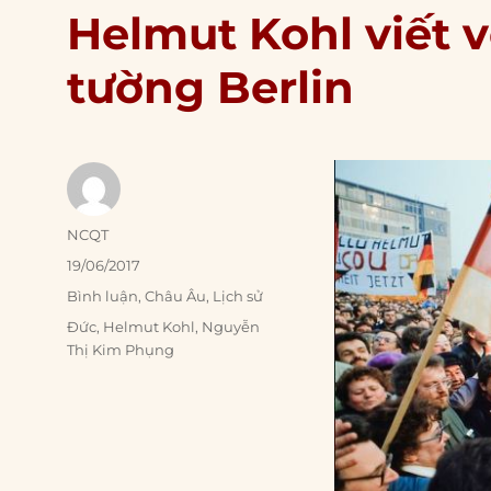
Helmut Kohl viết v
tường Berlin
Author
NCQT
Posted
19/06/2017
on
Categories
Bình luận
,
Châu Âu
,
Lịch sử
Tags
Đức
,
Helmut Kohl
,
Nguyễn
Thị Kim Phụng