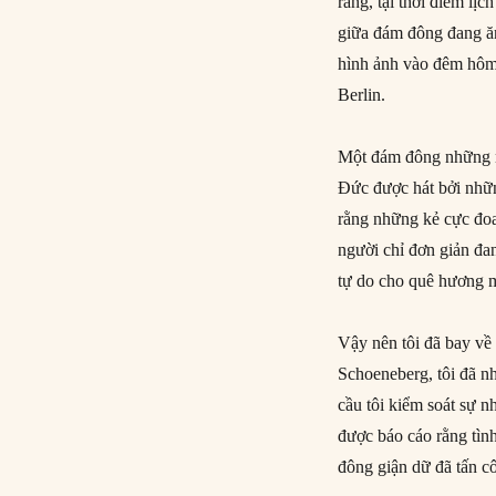
rằng, tại thời điểm lịc
giữa đám đông đang ă
hình ảnh vào đêm hôm 
Berlin.
Một đám đông những n
Đức được hát bởi nhữn
rằng những kẻ cực đoa
người chỉ đơn giản đa
tự do cho quê hương 
Vậy nên tôi đã bay về
Schoeneberg, tôi đã n
cầu tôi kiểm soát sự 
được báo cáo rằng tìn
đông giận dữ đã tấn c