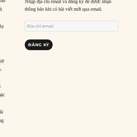
 mơ
Nhập địa chỉ email và đăng ký để được nhận
t
thông báo khi có bài viết mới qua email.
Địa
bày
chỉ
email
ĐĂNG KÝ
sụp
n.
t
mặc
là
ng