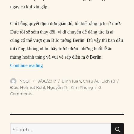
ngay cả khi xin gấp.
Chỉ bằng quyết định đơn giản đó, tôi biết rằng lịch sử nước
Đức rồi sẽ sớm thay đổi, vì di chuyển dễ dàng tức là ai
cũng có thể vượt qua Bức tường Berlin. Dù vậy thì ban đầu
tôi cũng không nhìn thấy trước được những buổi lễ ăn
mừng hoành tráng và vui vẻ sắp diễn ra ở Berlin.
“Helmut Kohl viết về sự kiện sụp đổ Bức tường
Continue reading
Author
Posted
Categories
Tags
NCQT
19/06/2017
Bình luận
,
Châu Âu
,
Lịch sử
on
Đức
,
Helmut Kohl
,
Nguyễn Thị Kim Phụng
0
Comments
SE
Search