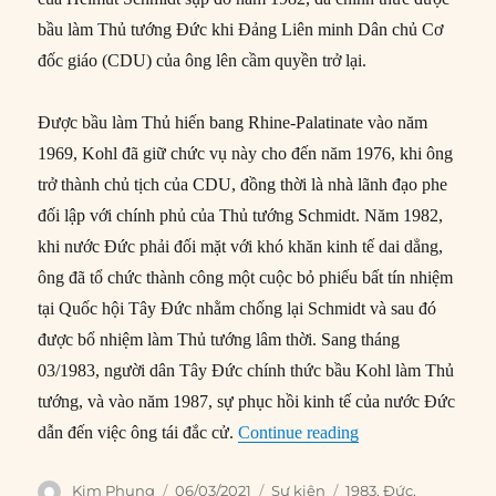
bầu làm Thủ tướng Đức khi Đảng Liên minh Dân chủ Cơ
đốc giáo (CDU) của ông lên cầm quyền trở lại.
Được bầu làm Thủ hiến bang Rhine-Palatinate vào năm
1969, Kohl đã giữ chức vụ này cho đến năm 1976, khi ông
trở thành chủ tịch của CDU, đồng thời là nhà lãnh đạo phe
đối lập với chính phủ của Thủ tướng Schmidt. Năm 1982,
khi nước Đức phải đối mặt với khó khăn kinh tế dai dẳng,
ông đã tổ chức thành công một cuộc bỏ phiếu bất tín nhiệm
tại Quốc hội Tây Đức nhằm chống lại Schmidt và sau đó
được bổ nhiệm làm Thủ tướng lâm thời. Sang tháng
03/1983, người dân Tây Đức chính thức bầu Kohl làm Thủ
tướng, và vào năm 1987, sự phục hồi kinh tế của nước Đức
“06/03/1983: Helm
dẫn đến việc ông tái đắc cử.
Continue reading
Author
Posted
Categories
Tags
Kim Phụng
06/03/2021
Sự kiện
1983
,
Đức
,