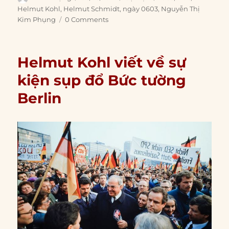
on
Helmut Kohl
,
Helmut Schmidt
,
ngày 0603
,
Nguyễn Thị
Kim Phụng
0 Comments
Helmut Kohl viết về sự
kiện sụp đổ Bức tường
Berlin