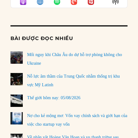
Show
LIST
Podcast
Informat
BÀI ĐƯỢC ĐỌC NHIỀU
Mối nguy khi Châu Âu do dự hỗ trợ phòng không cho
Ukraine
Nỗ lực âm thầm của Trung Quốc nhằm thống trị khu
vực Mỹ Latinh
Thế giới hôm nay: 05/08/2026
Nợ cho kẻ mộng mơ: Vốn vay chính sách và giới hạn của
việc cho startup vay vốn
Về nhân vật Hoàng Văn Hoan và vụ thanh trừng sau