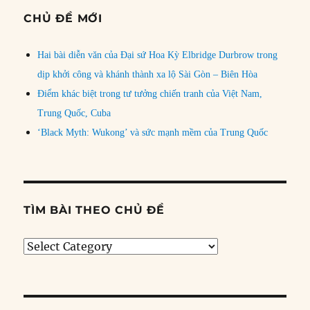
CHỦ ĐỀ MỚI
Hai bài diễn văn của Đại sứ Hoa Kỳ Elbridge Durbrow trong
dịp khởi công và khánh thành xa lộ Sài Gòn – Biên Hòa
Điểm khác biệt trong tư tưởng chiến tranh của Việt Nam,
Trung Quốc, Cuba
‘Black Myth: Wukong’ và sức mạnh mềm của Trung Quốc
TÌM BÀI THEO CHỦ ĐỀ
Tìm
bài
theo
chủ