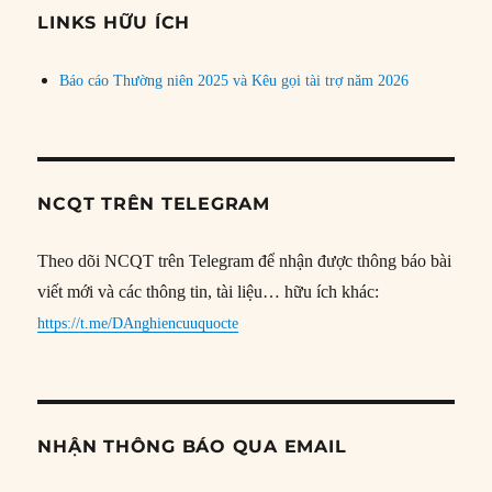
đề
LINKS HỮU ÍCH
Báo cáo Thường niên 2025 và Kêu gọi tài trợ năm 2026
NCQT TRÊN TELEGRAM
Theo dõi NCQT trên Telegram để nhận được thông báo bài
viết mới và các thông tin, tài liệu… hữu ích khác:
https://t.me/DAnghiencuuquocte
NHẬN THÔNG BÁO QUA EMAIL