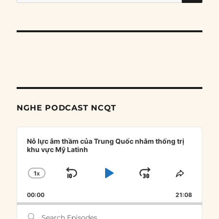
for:
NGHE PODCAST NCQT
Audio
Player
Nỗ lực âm thầm của Trung Quốc nhằm thống trị
khu vực Mỹ Latinh
1
X
SKIP
PLAY
JUMP
CHANGE
SHARE
PLAYBACK
THIS
BACKWARD
PAUSE
FORWARD
00:00
RATE
21:08
EPISOD
Search