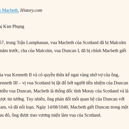
s Macbeth
, History.com
ị Kim Phụng
7, trong Trận Lumphanan, vua Macbeth của Scotland đã bị Malcolm
 năm trước, cha của Malcolm, vua Duncan I, đã bị chính Macbeth giết
ủa vua Kenneth II và có quyền thừa kế ngai vàng nhờ vợ của ông,
nneth III – vị vua Scotland bị lật đổ bởi người tiền nhiệm của Duncan 
triều vua Duncan, Macbeth là thống đốc tỉnh Moray của Scotland và là
ược tin tưởng. Tuy nhiên, ông phản đối mối quan hệ của Duncan với
am, và đã nổi loạn. Ngày 14/08/1040, Macbeth giết Duncan trong một
 sau đó, ông được trao vương miện làm vua của Scotland.