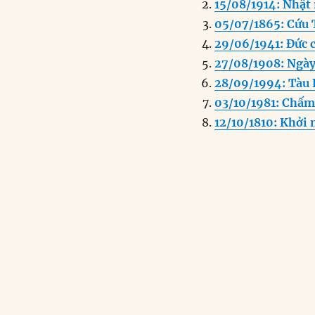
15/08/1914: Nhật 
b
d
05/07/1865: Cứu 
o
I
29/06/1941: Đức 
o
n
27/08/1908: Ngày
k
28/09/1994: Tàu 
03/10/1981: Chấm 
12/10/1810: Khởi 