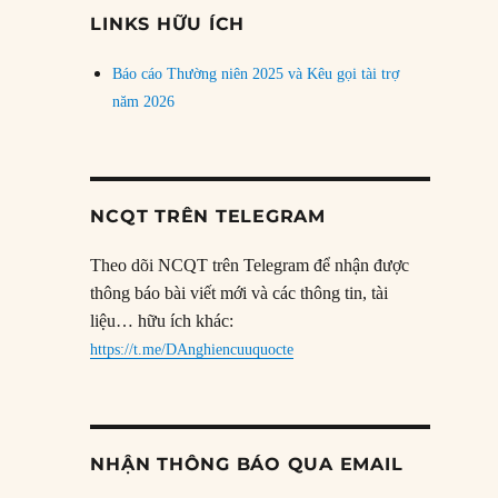
đề
LINKS HỮU ÍCH
Báo cáo Thường niên 2025 và Kêu gọi tài trợ
năm 2026
NCQT TRÊN TELEGRAM
Theo dõi NCQT trên Telegram để nhận được
thông báo bài viết mới và các thông tin, tài
liệu… hữu ích khác:
https://t.me/DAnghiencuuquocte
NHẬN THÔNG BÁO QUA EMAIL