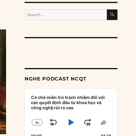
SEARCH
Search
for:
NGHE PODCAST NCQT
Audio
Player
Cơ chế miễn trừ trách nhiệm đối với
các quyết định đầu tư khoa học và
công nghệ rủi ro cao
1
X
SKIP
PLAY
JUMP
CHANGE
SHARE
PLAYBACK
THIS
BACKWARD
PAUSE
FORWARD
00:00
55:10