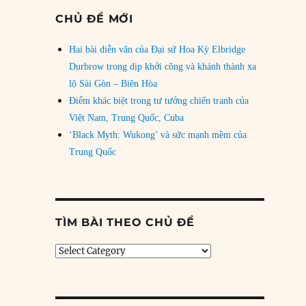
CHỦ ĐỀ MỚI
Hai bài diễn văn của Đại sứ Hoa Kỳ Elbridge
Durbrow trong dịp khởi công và khánh thành xa
lộ Sài Gòn – Biên Hòa
Điểm khác biệt trong tư tưởng chiến tranh của
Việt Nam, Trung Quốc, Cuba
‘Black Myth: Wukong’ và sức mạnh mềm của
Trung Quốc
TÌM BÀI THEO CHỦ ĐỀ
Tìm
bài
theo
chủ