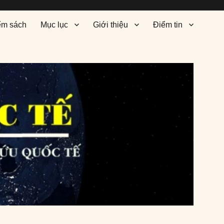
ểm sách
Mục lục
Giới thiệu
Điểm tin