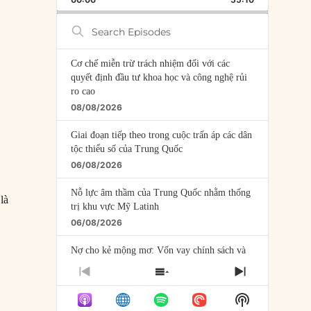
RATE
EPISODE
Search
Episodes
Cơ chế miễn trừ trách nhiệm đối với các
quyết định đầu tư khoa học và công nghệ rủi
ro cao
08/08/2026
Giai đoạn tiếp theo trong cuộc trấn áp các dân
tộc thiểu số của Trung Quốc
06/08/2026
Nỗ lực âm thầm của Trung Quốc nhằm thống
là
trị khu vực Mỹ Latinh
06/08/2026
Nợ cho kẻ mộng mơ: Vốn vay chính sách và
giới hạn của việc cho startup vay vốn
PREVIOUS
SHOW
NEXT
05/08/2026
EPISODE
EPISODES
EPISODE
Show
LIST
Mỹ Latinh đang trở thành “phòng thí nghiệm”