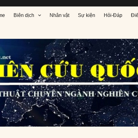
me
Biên dịch
Nhân vật
Sự kiện
Hỏi-Đáp
Đi