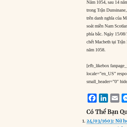
Năm 1054, sau 14 năm 
trong Trận Dunsinane,
trên danh nghĩa của 
soát miền Nam Scotlan
phía bắc. Ngày 15/08/
chết Macbeth tại Trậ
năm 1058.
[efb_likebox fanpag
locale=”en_US” resp
small_header=”0″ hid
F
Li
E
a
n
Có Thể Bạn Q
c
k
a
24/03/1603: Nữ ho
e
e
l