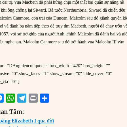
cai trị, vua Macbeth đã phải hứng chịu một thất bại quân sự nặng nề
 khi ông chống lại Siward, Bá tước Northumbria. Siward đã chiến đếu
Malcolm Canmore, con trai của Duncan. Malcolm sau đó giành quyền k
d và dành ba năm tiếp theo để truy tìm Macbeth, người đã chạy trốn v
1057, với sự trợ giúp của người Anh, chính Malcolm đã đánh bại và giế
n Lumphanan. Malcolm Canmore sau đó trở thành vua Malcolm III vào
e_url=”DAnghiencuuquocte” box_width=”420″ box_height=””
onsive=”0″ show_faces=”1″ show_stream=”0″ hide_cover=”0″
e_cta=”0″ ]
M
W
T
P
S
m
e
h
el
ri
h
uan Tâm:
i
ss
at
e
n
a
àng Elizabeth I qua đời
e
s
g
t
re