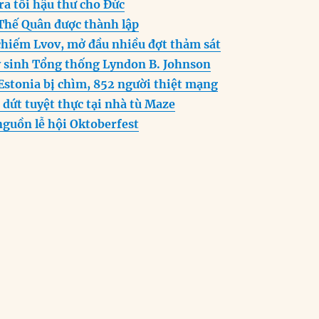
ra tối hậu thư cho Đức
n
A
r
Thế Quân được thành lập
g
p
a
chiếm Lvov, mở đầu nhiều đợt thảm sát
er
p
m
 sinh Tổng thống Lyndon B. Johnson
Estonia bị chìm, 852 người thiệt mạng
dứt tuyệt thực tại nhà tù Maze
nguồn lễ hội Oktoberfest