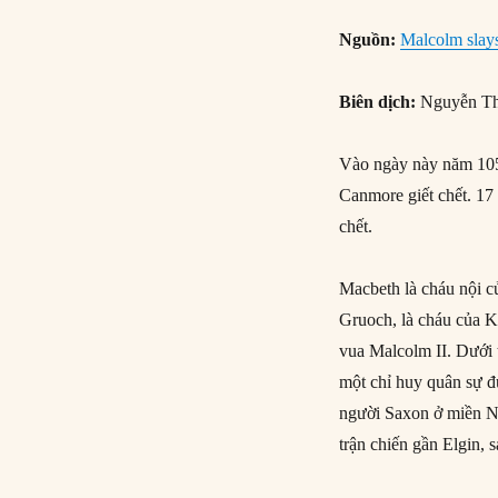
Nguồn:
Malcolm slay
Biên dịch:
Nguyễn Th
Vào ngày này năm 105
Canmore giết chết. 17
chết.
Macbeth là cháu nội c
Gruoch, là cháu của Ke
vua Malcolm II. Dưới 
một chỉ huy quân sự đ
người Saxon ở miền N
trận chiến gần Elgin,