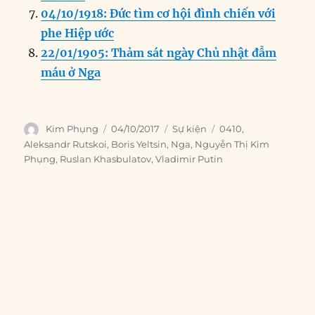
04/10/1918: Đức tìm cơ hội đình chiến với
phe Hiệp ước
22/01/1905: Thảm sát ngày Chủ nhật đẫm
máu ở Nga
Author
Posted
Categories
Tags
Kim Phụng
04/10/2017
Sự kiện
0410
,
on
Aleksandr Rutskoi
,
Boris Yeltsin
,
Nga
,
Nguyễn Thị Kim
Phụng
,
Ruslan Khasbulatov
,
Vladimir Putin