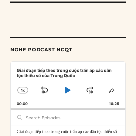
NGHE PODCAST NCQT
Audio
Player
Giai đoạn tiếp theo trong cuộc trấn áp các dân
tộc thiểu số của Trung Quốc
1
X
SKIP
PLAY
JUMP
CHANGE
SHARE
PLAYBACK
THIS
BACKWARD
PAUSE
FORWARD
00:00
RATE
16:25
EPISOD
Search
Episodes
Giai đoạn tiếp theo trong cuộc trấn áp các dân tộc thiểu số