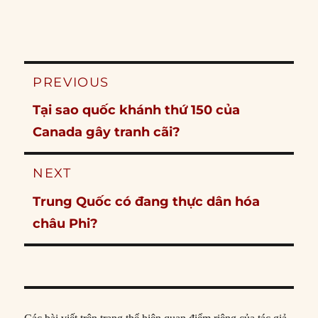
Post
PREVIOUS
navigation
Previous
Tại sao quốc khánh thứ 150 của
post:
Canada gây tranh cãi?
NEXT
Next
Trung Quốc có đang thực dân hóa
post:
châu Phi?