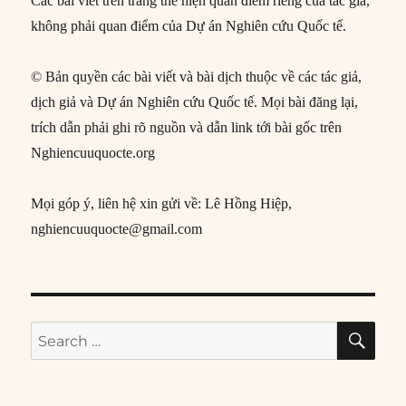
Các bài viết trên trang thể hiện quan điểm riêng của tác giả,
không phải quan điểm của Dự án Nghiên cứu Quốc tế.
© Bản quyền các bài viết và bài dịch thuộc về các tác giả,
dịch giả và Dự án Nghiên cứu Quốc tế. Mọi bài đăng lại,
trích dẫn phải ghi rõ nguồn và dẫn link tới bài gốc trên
Nghiencuuquocte.org
Mọi góp ý, liên hệ xin gửi về: Lê Hồng Hiệp,
nghiencuuquocte@gmail.com
SE
Search
for: