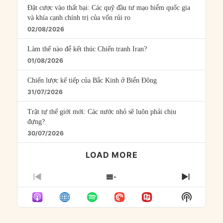
Đặt cược vào thất bại: Các quỹ đầu tư mạo hiểm quốc gia
và khía cạnh chính trị của vốn rủi ro
02/08/2026
Làm thế nào để kết thúc Chiến tranh Iran?
01/08/2026
Chiến lược kế tiếp của Bắc Kinh ở Biển Đông
31/07/2026
Trật tự thế giới mới: Các nước nhỏ sẽ luôn phải chịu
đựng?
30/07/2026
LOAD MORE
PREVIOUS
SHOW
NEXT
EPISODE
EPISODES
EPISO
Show
LIST
Podcast
Informat