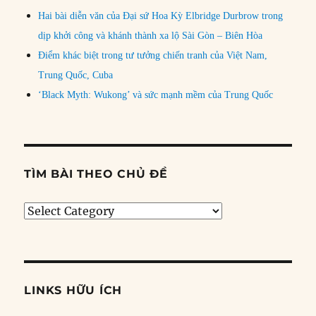
Hai bài diễn văn của Đại sứ Hoa Kỳ Elbridge Durbrow trong
dịp khởi công và khánh thành xa lộ Sài Gòn – Biên Hòa
Điểm khác biệt trong tư tưởng chiến tranh của Việt Nam,
Trung Quốc, Cuba
‘Black Myth: Wukong’ và sức mạnh mềm của Trung Quốc
TÌM BÀI THEO CHỦ ĐỀ
Tìm
bài
theo
chủ
đề
LINKS HỮU ÍCH