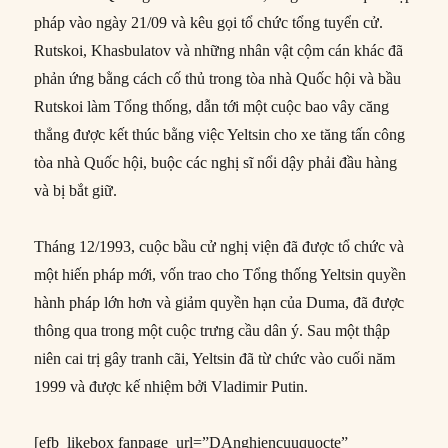
pháp vào ngày 21/09 và kêu gọi tổ chức tổng tuyển cử.
Rutskoi, Khasbulatov và những nhân vật cộm cán khác đã
phản ứng bằng cách cố thủ trong tòa nhà Quốc hội và bầu
Rutskoi làm Tổng thống, dẫn tới một cuộc bao vây căng
thẳng được kết thúc bằng việc Yeltsin cho xe tăng tấn công
tòa nhà Quốc hội, buộc các nghị sĩ nổi dậy phải đầu hàng
và bị bắt giữ.
Tháng 12/1993, cuộc bầu cử nghị viện đã được tổ chức và
một hiến pháp mới, vốn trao cho Tổng thống Yeltsin quyền
hành pháp lớn hơn và giảm quyền hạn của Duma, đã được
thông qua trong một cuộc trưng cầu dân ý. Sau một thập
niên cai trị gây tranh cãi, Yeltsin đã từ chức vào cuối năm
1999 và được kế nhiệm bởi Vladimir Putin.
[efb_likebox fanpage_url=”DAnghiencuuquocte”