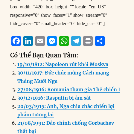
box_width=”420″ box_height=”” locale=”en_US”
responsive=”0″ show_faces=”1″ show_stream=”0″
hide_cover=”0″ small_header=”0″ hide_cta=”0″ ]
F
Li
E
M
W
T
P
S
a
n
m
e
h
el
ri
h
Có Thể Bạn Quan Tâm:
c
k
ai
ss
at
e
n
a
19/10/1812: Napoleon rút khỏi Moskva
e
e
l
e
s
g
t
re
30/11/1917: Đức chúc mừng Cách mạng
b
d
n
A
r
Tháng Mười Nga
o
I
g
p
a
27/08/1916: Romania tham gia Thế chiến I
o
n
er
p
m
30/12/1916: Rasputin bị ám sát
k
20/03/1915: Anh, Nga chia chác chiến lợi
phẩm tương lai
21/08/1991: Đảo chính chống Gorbachev
thất bại