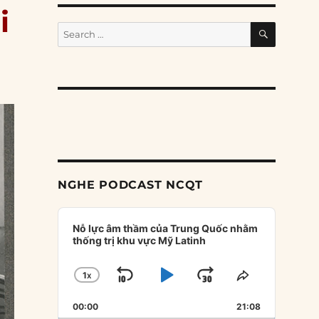
i
SEARCH
Search
for:
NGHE PODCAST NCQT
Audio
Player
Nỗ lực âm thầm của Trung Quốc nhằm
thống trị khu vực Mỹ Latinh
1
X
SKIP
PLAY
JUMP
CHANGE
SHARE
PLAYBACK
THIS
BACKWARD
PAUSE
FORWARD
00:00
RATE
21:08
EPISODE