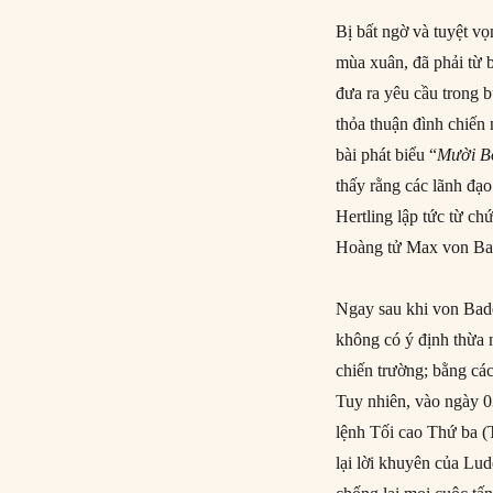
Bị bất ngờ và tuyệt v
mùa xuân, đã phải từ 
đưa ra yêu cầu trong 
thỏa thuận đình chiến
bài phát biểu “
Mười B
thấy rằng các lãnh đạ
Hertling lập tức từ c
Hoàng tử Max von Bade
Ngay sau khi von Bade
không có ý định thừa n
chiến trường; bằng cá
Tuy nhiên, vào ngày 
lệnh Tối cao Thứ ba 
lại lời khuyên của Lu