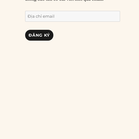
Địa
chỉ
email
ĐĂNG KÝ