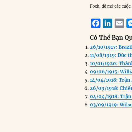
Foch, để mở các cuộc 
F
Li
E
a
n
Có Thể Bạn Q
c
k
a
26/10/1917: Brazi
e
e
l
11/08/1919: Đức 
b
d
10/01/1920: Thàn
o
I
09/06/1915: Will
o
n
14/04/1918: Trận 
k
26/09/1918: Chiế
04/04/1918: Trận
03/09/1919: Wils