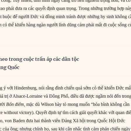
 công. Tuy nhiên, tình hình ngày càng trở nên nghiêm trọng hơn, và có
cao phải đưa ra các quyết định quan trọng. Trong những trường hợp nà
ắt buộc để người Đức và đồng minh tránh được những hy sinh không c
ãn có thể khiến hàng ngàn người lính dũng cảm phải mất đi cuộc sống c
heo trong cuộc trấn áp các dân tộc
ung Quốc
ý với Hindenburg, nói rằng đình chiến quá sớm có thể khiến Đức mất
giá trị ở Alsace-Lorraine và Đông Phổ, điều đã được ngầm nói đến tron
ời Bốn điểm,
mặc dù Wilson bày tỏ mong muốn “hòa bình không cần
e without victory). Quyết định tự tìm cách giải quyết khác với quan đ
ao, von Baden đưa hai thành viên Đảng Xã hội trong Quốc Hội Đức
ác của ông; nhưng chính họ, sau khi cân nhắc tình cảm phản chiến ngày