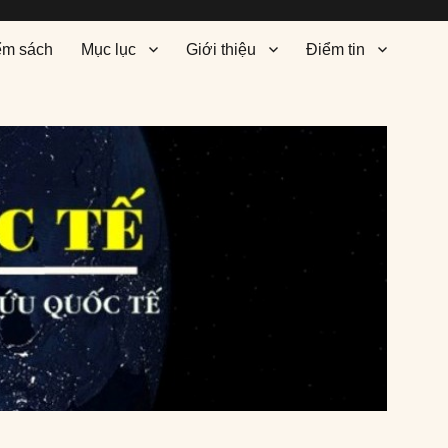
ểm sách
Mục lục
Giới thiệu
Điểm tin