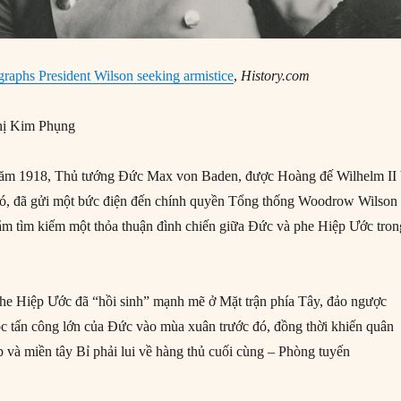
raphs President Wilson seeking armistice
,
History.com
ị Kim Phụng
năm 1918, Thủ tướng Đức Max von Baden, được Hoàng đế Wilhelm II
đó, đã gửi một bức điện đến chính quyền Tổng thống Woodrow Wilson
m tìm kiếm một thỏa thuận đình chiến giữa Đức và phe Hiệp Ước tron
he Hiệp Ước đã “hồi sinh” mạnh mẽ ở Mặt trận phía Tây, đảo ngược
ộc tấn công lớn của Đức vào mùa xuân trước đó, đồng thời khiến quân
và miền tây Bỉ phải lui về hàng thủ cuối cùng – Phòng tuyến