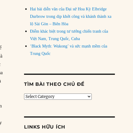
Hai bài diễn văn của Đại sứ Hoa Kỳ Elbridge
Durbrow trong dịp khởi công và khánh thành xa
lộ Sài Gòn – Biên Hòa
Điểm khác biệt trong tư tưởng chiến tranh của
Việt Nam, Trung Quốc, Cuba
p
‘Black Myth: Wukong’ và sức mạnh mềm của
ế
Trung Quốc
và
c
ủa
à
TÌM BÀI THEO CHỦ ĐỀ
Tìm
bài
ên
theo
chủ
đề
y
LINKS HỮU ÍCH
d