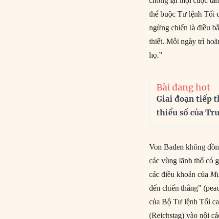
chống lại mọi cuộc tấn
thể buộc Tư lệnh Tối 
ngừng chiến là điều b
thiết. Mỗi ngày trì ho
họ.”
Bài đang hot
Giai đoạn tiếp t
thiểu số của Tr
Von Baden không đồng 
các vùng lãnh thổ có 
các điều khoản của
Mư
đến chiến thắng” (peac
của Bộ Tư lệnh Tối c
(Reichstag) vào nội c