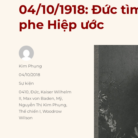
04/10/1918: Đức tì
phe Hiệp ước
Author
Kim Phụng
Posted
04/10/2018
on
Categories
Sự kiện
Tags
0410
,
Đức
,
Kaiser Wilhelm
II
,
Max von Baden
,
Mỹ
,
Nguyễn Thị Kim Phụng
,
Thế chiến I
,
Woodrow
Wilson