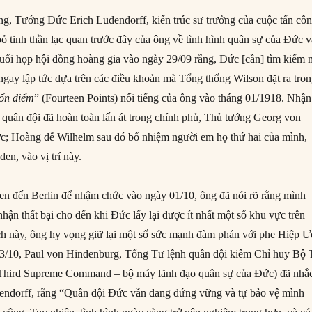
ọng, Tướng Đức Erich Ludendorff, kiến trúc sư trưởng của cuộc tấn cô
bỏ tinh thần lạc quan trước đây của ông về tình hình quân sự của Đức v
buổi họp hội đồng hoàng gia vào ngày 29/09 rằng, Đức [cần] tìm kiếm 
 ngay lập tức dựa trên các điều khoản mà Tổng thống Wilson đặt ra tro
ốn điểm
” (Fourteen Points) nổi tiếng của ông vào tháng 01/1918. Nhận
o quân đội đã hoàn toàn lấn át trong chính phủ, Thủ tướng Georg von
hức; Hoàng đế Wilhelm sau đó bổ nhiệm người em họ thứ hai của mình,
n, vào vị trí này.
n đến Berlin để nhậm chức vào ngày 01/10, ông đã nói rõ rằng mình
hận thất bại cho đến khi Đức lấy lại được ít nhất một số khu vực trên
ch này, ông hy vọng giữ lại một số sức mạnh đàm phán với phe Hiệp Ư
03/10, Paul von Hindenburg, Tổng Tư lệnh quân đội kiêm Chỉ huy Bộ
(Third Supreme Command – bộ máy lãnh đạo quân sự của Đức) đã nhắ
dendorff, rằng “Quân đội Đức vẫn đang đứng vững và tự bảo vệ mình