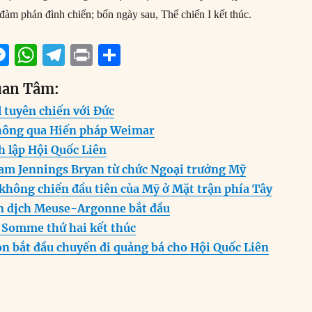
đàm phán đình chiến; bốn ngày sau, Thế chiến I kết thúc.
M
W
T
P
S
m
e
h
el
ri
h
uan Tâm:
i
ss
at
e
n
a
l tuyên chiến với Đức
e
s
g
t
re
thông qua Hiến pháp Weimar
n
A
r
h lập Hội Quốc Liên
g
p
a
iam Jennings Bryan từ chức Ngoại trưởng Mỹ
er
p
m
không chiến đầu tiên của Mỹ ở Mặt trận phía Tây
n dịch Meuse-Argonne bắt đầu
 Somme thứ hai kết thúc
on bắt đầu chuyến đi quảng bá cho Hội Quốc Liên