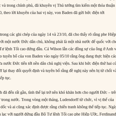
c và trong chính phủ, đã khuyên vị Thủ tướng tìm kiếm một thỏa thuận
, theo lời khuyên của hai vị này, von Baden đã gửi bức điện tới
trong các ghi chép của ngày 14 và 23/10, đã cho thấy rõ rằng phe Hiệ
ới một nước Đức dân chủ, không phải là một nhà nước đế quốc với ch
 Tư lệnh Tối cao đứng đầu. Cả Wilson lẫn các đồng sự của ông ở Anh 
o tuyên bố của von Baden vào ngày 05/10 rằng ông đang thực hiện cá
ưa nước Đức tiến tới nền dân chủ nghị viện. Sau khi bức điện thứ hai c
 lại thay đổi quyết định và tuyên bố rằng đề nghị này nên bị từ chối v
iếp tục.
h đã đến rất gần, tình thế lại trở nên khó khăn hơn cho người Đức – tr
 trong nước. Trong vòng một tháng, Ludendorff từ chức, vì vị thế của
ốc và ai cũng xác định được rằng chiến tranh không thể tiếp tục. Ngà
n lạc với người đứng đầu Bộ Tư lệnh Tối cao phe Hiệp Ước, Ferdinan