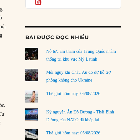
Informatio
03/08/2026
ng
Đặt cược vào thất bại: Các quỹ đầu tư mạo
à
hiểm quốc gia và khía cạnh chính trị của vốn
rủi ro
một
02/08/2026
ng
BÀI ĐƯỢC ĐỌC NHIỀU
Làm thế nào để kết thúc Chiến tranh Iran?
Nỗ lực âm thầm của Trung Quốc nhằm
01/08/2026
thống trị khu vực Mỹ Latinh
Chiến lược kế tiếp của Bắc Kinh ở Biển Đông
31/07/2026
Mối nguy khi Châu Âu do dự hỗ trợ
phòng không cho Ukraine
Trật tự thế giới mới: Các nước nhỏ sẽ luôn
phải chịu đựng?
Thế giới hôm nay: 06/08/2026
30/07/2026
ớc.
Tập tìm cách chôn vùi bê bối chấn động vòng
Kỷ nguyên Ấn Độ Dương - Thái Bình
 Tư
tròn thân cận của mình
Dương của NATO đã khép lại
c
29/07/2026
Thế giới hôm nay: 05/08/2026
LOAD MORE