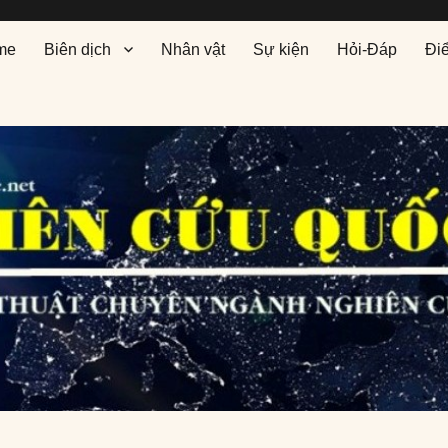
me
Biên dịch
Nhân vật
Sự kiện
Hỏi-Đáp
Đi