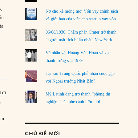
y,
Nợ cho kẻ mộng mơ: Vốn vay chính sách
ần
và giới hạn của việc cho startup vay vốn
ủa
06/08/1930: Thẩm phán Crater trở thành
“người mất tích bí ẩn nhất” New York
Về nhân vật Hoàng Văn Hoan và vụ
thanh trừng sau 1979
Tại sao Trung Quốc phủ nhận cuộc gặp
với Ngoại trưởng Nhật Bản?
 đi
Mỹ Latinh đang trở thành “phòng thí
g
nghiệm” của phe cánh hữu mới
iểm
CHỦ ĐỀ MỚI