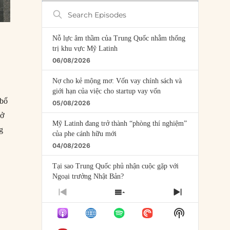
Search
Episodes
Nỗ lực âm thầm của Trung Quốc nhằm thống
trị khu vực Mỹ Latinh
06/08/2026
Nợ cho kẻ mộng mơ: Vốn vay chính sách và
giới hạn của việc cho startup vay vốn
 bổ
05/08/2026
 ở
Mỹ Latinh đang trở thành “phòng thí nghiệm”
g
của phe cánh hữu mới
04/08/2026
Tại sao Trung Quốc phủ nhận cuộc gặp với
Ngoại trưởng Nhật Bản?
04/08/2026
PREVIOUS
SHOW
NEXT
EPISODE
EPISODES
EPISODE
Điểm mù chiến lược của Trump tại Thái Bình
Show
LIST
Dương
Podcast