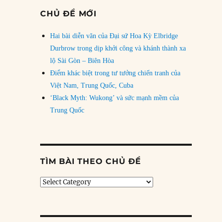
CHỦ ĐỀ MỚI
Hai bài diễn văn của Đại sứ Hoa Kỳ Elbridge
Durbrow trong dịp khởi công và khánh thành xa
lộ Sài Gòn – Biên Hòa
Điểm khác biệt trong tư tưởng chiến tranh của
Việt Nam, Trung Quốc, Cuba
‘Black Myth: Wukong’ và sức mạnh mềm của
Trung Quốc
TÌM BÀI THEO CHỦ ĐỀ
Tìm
bài
theo
chủ