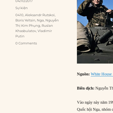
Posted
04/10/2017
on
Categories
Sự kiện
Tags
0410
,
Aleksandr Rutskoi
,
Boris Yeltsin
,
Nga
,
Nguyễn
Thị Kim Phụng
,
Ruslan
Khasbulatov
,
Vladimir
Putin
0 Comments
Nguồn:
White House 
Biên dịch:
Nguyễn Th
Vào ngày này năm 199
Quốc hội Nga, nhóm cá