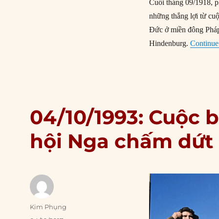
Cuối tháng 09/1918, p
những thắng lợi từ cu
Đức ở miền đông Pháp 
Hindenburg.
Continue
04/10/1993: Cuộc 
hội Nga chấm dứt
Author
Kim Phụng