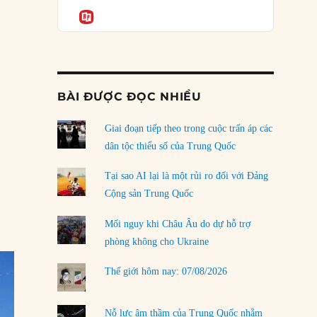
Podcast
của phe cánh hữu mới
Informatio
04/08/2026
Tại sao Trung Quốc phủ nhận cuộc gặp với
Ngoại trưởng Nhật Bản?
04/08/2026
BÀI ĐƯỢC ĐỌC NHIỀU
Điểm mù chiến lược của Trump tại Thái Bình
Dương
Giai đoạn tiếp theo trong cuộc trấn áp các
03/08/2026
dân tộc thiểu số của Trung Quốc
Đặt cược vào thất bại: Các quỹ đầu tư mạo
Tại sao AI lại là một rủi ro đối với Đảng
hiểm quốc gia và khía cạnh chính trị của vốn
Cộng sản Trung Quốc
rủi ro
02/08/2026
Mối nguy khi Châu Âu do dự hỗ trợ
phòng không cho Ukraine
Làm thế nào để kết thúc Chiến tranh Iran?
01/08/2026
Thế giới hôm nay: 07/08/2026
Chiến lược kế tiếp của Bắc Kinh ở Biển Đông
31/07/2026
Nỗ lực âm thầm của Trung Quốc nhằm