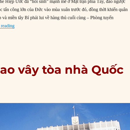
he Hiệp Ước đã “hồi sinh” mạnh mẽ ở Mặt trận phía Tây, đảo ngược
ộc tấn công lớn của Đức vào mùa xuân trước đó, đồng thời khiến quân
và miền tây Bỉ phải lui về hàng thủ cuối cùng – Phòng tuyến
“04/10/1918: Đức tìm cơ hội đình chiến với phe Hiệp ước”
 reading
bao vây tòa nhà Quốc