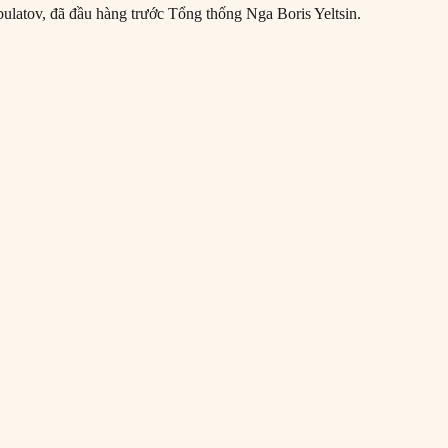
ulatov, đã đầu hàng trước Tổng thống Nga Boris Yeltsin.
0/1993: Cuộc bao vây tòa nhà Quốc hội Nga chấm dứt”