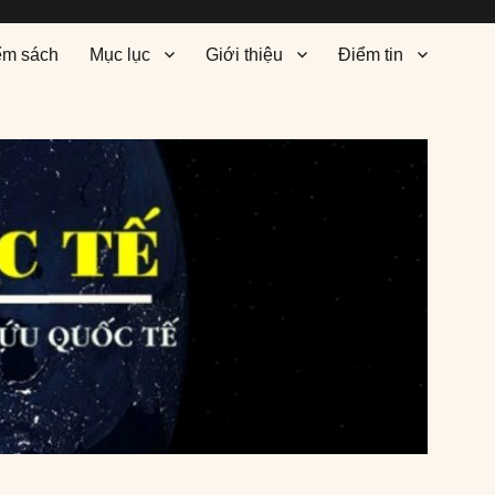
ểm sách
Mục lục
Giới thiệu
Điểm tin