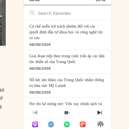
RATE
EPISODE
Search
Episodes
Cơ chế miễn trừ trách nhiệm đối với các
quyết định đầu tư khoa học và công nghệ rủi
ro cao
08/08/2026
Giai đoạn tiếp theo trong cuộc trấn áp các dân
tộc thiểu số của Trung Quốc
06/08/2026
Nỗ lực âm thầm của Trung Quốc nhằm thống
trị khu vực Mỹ Latinh
 bổ
06/08/2026
 ở
Nợ cho kẻ mộng mơ: Vốn vay chính sách và
g
giới hạn của việc cho startup vay vốn
PREVIOUS
SHOW
NEXT
05/08/2026
EPISODE
EPISODES
EPISODE
Show
LIST
Mỹ Latinh đang trở thành “phòng thí nghiệm”