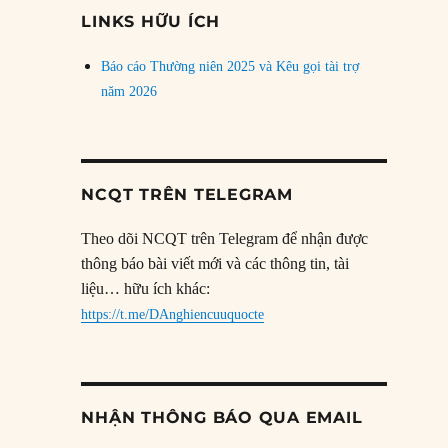
đề
LINKS HỮU ÍCH
Báo cáo Thường niên 2025 và Kêu gọi tài trợ
năm 2026
NCQT TRÊN TELEGRAM
Theo dõi NCQT trên Telegram để nhận được
thông báo bài viết mới và các thông tin, tài
liệu… hữu ích khác:
https://t.me/DAnghiencuuquocte
NHẬN THÔNG BÁO QUA EMAIL