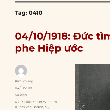
Tag:
0410
04/10/1918: Đức tì
phe Hiệp ước
Author
Kim Phụng
Posted
04/10/2018
on
Categories
Sự kiện
Tags
0410
,
Đức
,
Kaiser Wilhelm
II
,
Max von Baden
,
Mỹ
,