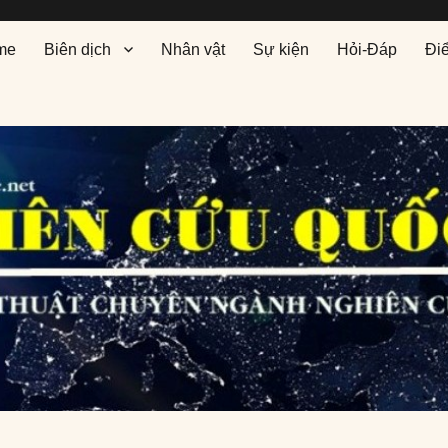
me
Biên dịch
Nhân vật
Sự kiện
Hỏi-Đáp
Đi