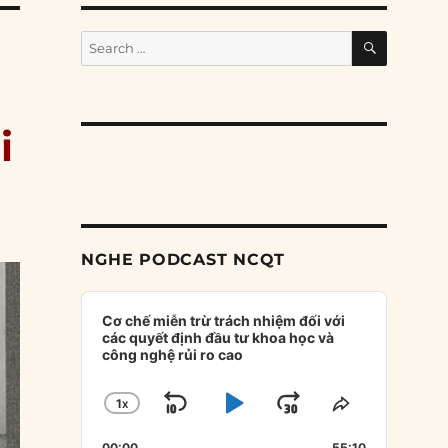
SEARCH
Search
for:
i
NGHE PODCAST NCQT
Audio
Player
Cơ chế miễn trừ trách nhiệm đối với
các quyết định đầu tư khoa học và
công nghệ rủi ro cao
1
X
SKIP
PLAY
JUMP
CHANGE
SHARE
PLAYBACK
THIS
BACKWARD
PAUSE
FORWARD
00:00
55:10