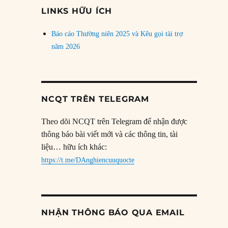
đề
LINKS HỮU ÍCH
Báo cáo Thường niên 2025 và Kêu gọi tài trợ
năm 2026
NCQT TRÊN TELEGRAM
Theo dõi NCQT trên Telegram để nhận được
thông báo bài viết mới và các thông tin, tài
liệu… hữu ích khác:
https://t.me/DAnghiencuuquocte
NHẬN THÔNG BÁO QUA EMAIL