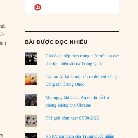
Podcast
của phe cánh hữu mới
Informatio
04/08/2026
g
Tại sao Trung Quốc phủ nhận cuộc gặp với
nói
Ngoại trưởng Nhật Bản?
về
04/08/2026
BÀI ĐƯỢC ĐỌC NHIỀU
ill
Điểm mù chiến lược của Trump tại Thái Bình
Dương
Giai đoạn tiếp theo trong cuộc trấn áp các
03/08/2026
dân tộc thiểu số của Trung Quốc
Đặt cược vào thất bại: Các quỹ đầu tư mạo
Tại sao AI lại là một rủi ro đối với Đảng
hiểm quốc gia và khía cạnh chính trị của vốn
Cộng sản Trung Quốc
rủi ro
02/08/2026
Mối nguy khi Châu Âu do dự hỗ trợ
phòng không cho Ukraine
Làm thế nào để kết thúc Chiến tranh Iran?
01/08/2026
Thế giới hôm nay: 07/08/2026
Chiến lược kế tiếp của Bắc Kinh ở Biển Đông
31/07/2026
ời
Nỗ lực âm thầm của Trung Quốc nhằm