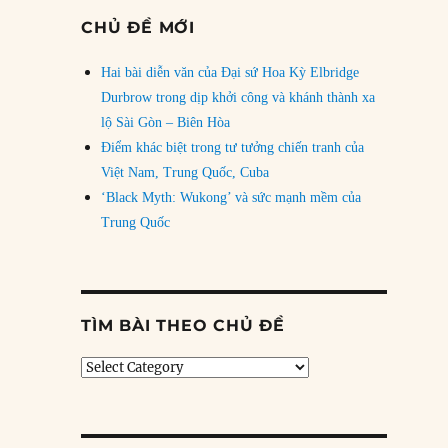
CHỦ ĐỀ MỚI
Hai bài diễn văn của Đại sứ Hoa Kỳ Elbridge
Durbrow trong dịp khởi công và khánh thành xa
lộ Sài Gòn – Biên Hòa
Điểm khác biệt trong tư tưởng chiến tranh của
Việt Nam, Trung Quốc, Cuba
‘Black Myth: Wukong’ và sức mạnh mềm của
Trung Quốc
TÌM BÀI THEO CHỦ ĐỀ
Tìm
bài
theo
chủ