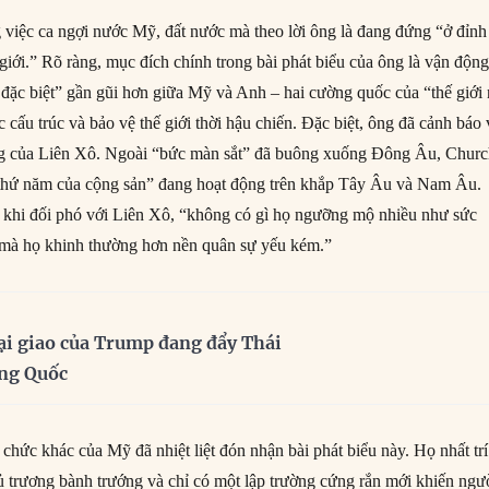
g việc ca ngợi nước Mỹ, đất nước mà theo lời ông là đang đứng “ở đỉnh
giới.” Rõ ràng, mục đích chính trong bài phát biểu của ông là vận độn
đặc biệt” gần gũi hơn giữa Mỹ và Anh – hai cường quốc của “thế giới 
c cấu trúc và bảo vệ thế giới thời hậu chiến. Đặc biệt, ông đã cảnh báo 
ng của Liên Xô. Ngoài “bức màn sắt” đã buông xuống Đông Âu, Church
 thứ năm của cộng sản” đang hoạt động trên khắp Tây Âu và Nam Âu.
 khi đối phó với Liên Xô, “không có gì họ ngưỡng mộ nhiều như sức
 mà họ khinh thường hơn nền quân sự yếu kém.”
ại giao của Trump đang đẩy Thái
ung Quốc
chức khác của Mỹ đã nhiệt liệt đón nhận bài phát biểu này. Họ nhất trí
 trương bành trướng và chỉ có một lập trường cứng rắn mới khiến ngư