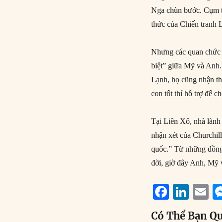
Nga chùn bước. Cụm từ
thức của Chiến tranh 
Nhưng các quan chức M
biệt” giữa Mỹ và Anh.
Lạnh, họ cũng nhận th
con tốt thí hỗ trợ đế 
Tại Liên Xô, nhà lãnh 
nhận xét của Churchill
quốc.” Từ những đồng 
đời, giờ đây Anh, Mỹ
F
Li
E
a
n
Có Thể Bạn Q