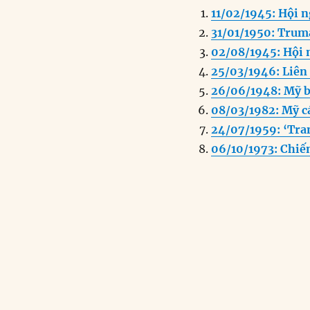
c
k
a
11/02/1945: Hội n
e
e
l
31/01/1950: Trum
b
d
02/08/1945: Hội 
o
I
25/03/1946: Liên 
o
n
26/06/1948: Mỹ b
k
08/03/1982: Mỹ c
24/07/1959: ‘Tra
06/10/1973: Chiế