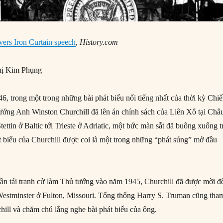
ivers Iron Curtain speech
,
History.com
ị Kim Phụng
, trong một trong những bài phát biểu nổi tiếng nhất của thời kỳ Chi
ướng Anh Winston Churchill đã lên án chính sách của Liên Xô tại Châ
ettin ở Baltic tới Trieste ở Adriatic, một bức màn sắt đã buông xuống t
át biểu của Churchill được coi là một trong những “phát súng” mở đầu
 lần tái tranh cử làm Thủ tướng vào năm 1945, Churchill đã được mời đ
 Westminster ở Fulton, Missouri. Tổng thống Harry S. Truman cũng tha
hill và chăm chú lắng nghe bài phát biểu của ông.