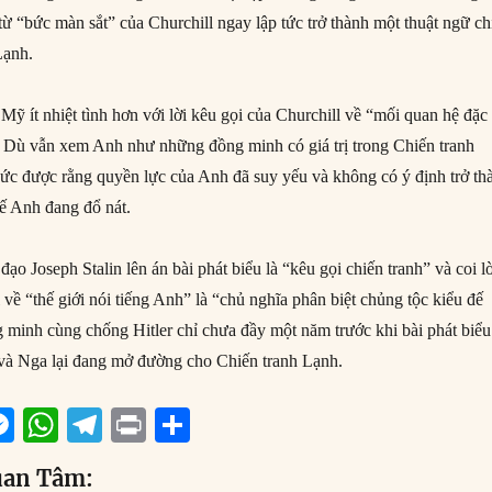
 “bức màn sắt” của Churchill ngay lập tức trở thành một thuật ngữ ch
Lạnh.
ỹ ít nhiệt tình hơn với lời kêu gọi của Churchill về “mối quan hệ đặc
 Dù vẫn xem Anh như những đồng minh có giá trị trong Chiến tranh
ức được rằng quyền lực của Anh đã suy yếu và không có ý định trở th
chế Anh đang đổ nát.
đạo Joseph Stalin lên án bài phát biểu là “kêu gọi chiến tranh” và coi l
 về “thế giới nói tiếng Anh” là “chủ nghĩa phân biệt chủng tộc kiểu đế
minh cùng chống Hitler chỉ chưa đầy một năm trước khi bài phát biểu
 và Nga lại đang mở đường cho Chiến tranh Lạnh.
M
W
T
P
S
m
e
h
el
ri
h
uan Tâm: