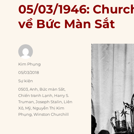
05/03/1946: Church
về Bức Màn Sắt
Author
Kim Phụng
Posted
05/03/2018
on
Categories
Sự kiện
Tags
0503
,
Anh
,
Bức màn Sắt
,
Chiến tranh Lạnh
,
Harry S.
Truman
,
Joseph Stalin
,
Liên
Xô
,
Mỹ
,
Nguyễn Thị Kim
Phụng
,
Winston Churchill