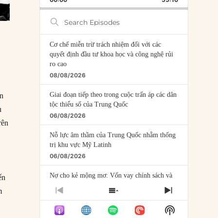
RATE
EPISODE
Search
Episodes
Cơ chế miễn trừ trách nhiệm đối với các
quyết định đầu tư khoa học và công nghệ rủi
ro cao
08/08/2026
Giai đoạn tiếp theo trong cuộc trấn áp các dân
ến
tộc thiểu số của Trung Quốc
u
06/08/2026
rên
Nỗ lực âm thầm của Trung Quốc nhằm thống
trị khu vực Mỹ Latinh
06/08/2026
Nợ cho kẻ mộng mơ: Vốn vay chính sách và
ến
giới hạn của việc cho startup vay vốn
m
PREVIOUS
SHOW
NEXT
05/08/2026
EPISODE
EPISODES
EPISODE
Show
LIST
Mỹ Latinh đang trở thành “phòng thí nghiệm”