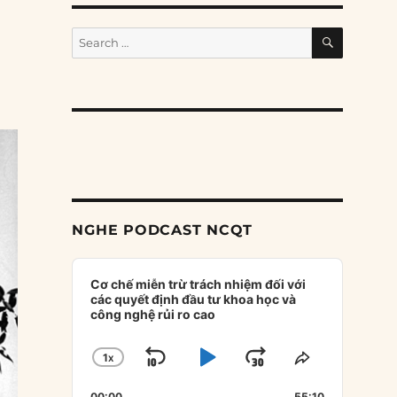
SEARCH
Search
for:
NGHE PODCAST NCQT
Audio
Player
Cơ chế miễn trừ trách nhiệm đối với
các quyết định đầu tư khoa học và
công nghệ rủi ro cao
1
X
SKIP
PLAY
JUMP
CHANGE
SHARE
PLAYBACK
THIS
BACKWARD
PAUSE
FORWARD
00:00
55:10