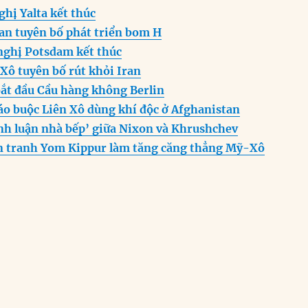
i
ss
at
e
n
a
ghị Yalta kết thúc
e
s
g
t
re
an tuyên bố phát triển bom H
n
A
r
nghị Potsdam kết thúc
g
p
a
Xô tuyên bố rút khỏi Iran
er
p
m
ắt đầu Cầu hàng không Berlin
áo buộc Liên Xô dùng khí độc ở Afghanistan
nh luận nhà bếp’ giữa Nixon và Khrushchev
n tranh Yom Kippur làm tăng căng thẳng Mỹ-Xô