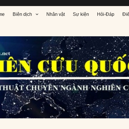
me
Biên dịch
Nhân vật
Sự kiện
Hỏi-Đáp
Đi