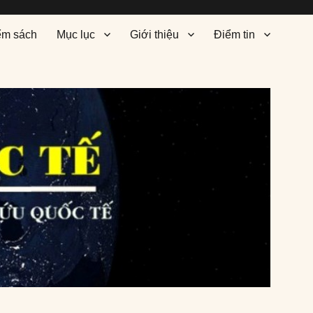
ểm sách
Mục lục
Giới thiệu
Điểm tin