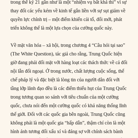
trong thế kỷ 21 gần như là một “nhiệm vụ bất khả thi” vì sự
thay đổi các yếu kém về kinh tế gắn liền với sự sụt giảm về
quyền lực chính trị – một điểm khiến cải tổ, đổi mới, phát
triển không thể là một lựa chọn của cường quốc này.
Về mặt văn hóa – xã hội, trong chương 4 “Câu hỏi tại sao”
(The White Question), tác giả cho rằng, Trung Quốc hiện
giờ đang phải đối mặt với hàng loạt các thách thức về cả đối
nội lẫn đối ngoại. Ở trong nước, chất lượng cuộc sống, thể
chế pháp lý và đặc biệt là lòng tin của người dân đối với
tầng lớp lãnh đạo đều là các điểm thiếu hụt của Trung Quốc
trong tương quan so sánh với tiêu chuẩn của một cường
quốc, chưa nói đến một cường quốc có khả năng thống lĩnh
thế giới. Đối với các quốc gia bên ngoài, Trung Quốc cũng
không phải là một quốc gia “hấp dẫn”, thậm chí còn là một
hình ảnh tương đối xấu xí và đáng sợ với chính sách bành