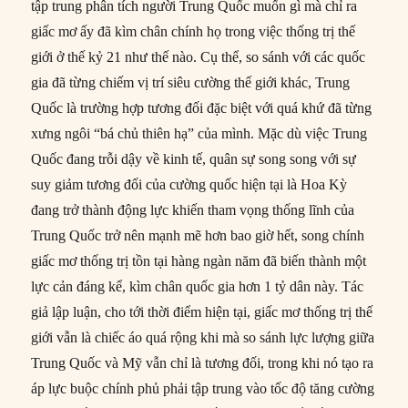
tập trung phân tích người Trung Quốc muốn gì mà chỉ ra
giấc mơ ấy đã kìm chân chính họ trong việc thống trị thế
giới ở thế kỷ 21 như thế nào. Cụ thể, so sánh với các quốc
gia đã từng chiếm vị trí siêu cường thế giới khác, Trung
Quốc là trường hợp tương đối đặc biệt với quá khứ đã từng
xưng ngôi “bá chủ thiên hạ” của mình. Mặc dù việc Trung
Quốc đang trỗi dậy về kinh tế, quân sự song song với sự
suy giảm tương đối của cường quốc hiện tại là Hoa Kỳ
đang trở thành động lực khiến tham vọng thống lĩnh của
Trung Quốc trở nên mạnh mẽ hơn bao giờ hết, song chính
giấc mơ thống trị tồn tại hàng ngàn năm đã biến thành một
lực cản đáng kể, kìm chân quốc gia hơn 1 tỷ dân này. Tác
giả lập luận, cho tới thời điểm hiện tại, giấc mơ thống trị thế
giới vẫn là chiếc áo quá rộng khi mà so sánh lực lượng giữa
Trung Quốc và Mỹ vẫn chỉ là tương đối, trong khi nó tạo ra
áp lực buộc chính phủ phải tập trung vào tốc độ tăng cường