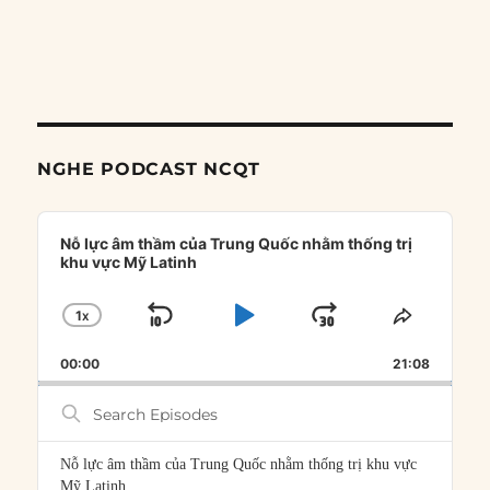
NGHE PODCAST NCQT
Audio
Player
Nỗ lực âm thầm của Trung Quốc nhằm thống trị
khu vực Mỹ Latinh
1
X
SKIP
PLAY
JUMP
CHANGE
SHARE
PLAYBACK
THIS
BACKWARD
PAUSE
FORWARD
00:00
RATE
21:08
EPISOD
Search
Episodes
Nỗ lực âm thầm của Trung Quốc nhằm thống trị khu vực
Mỹ Latinh