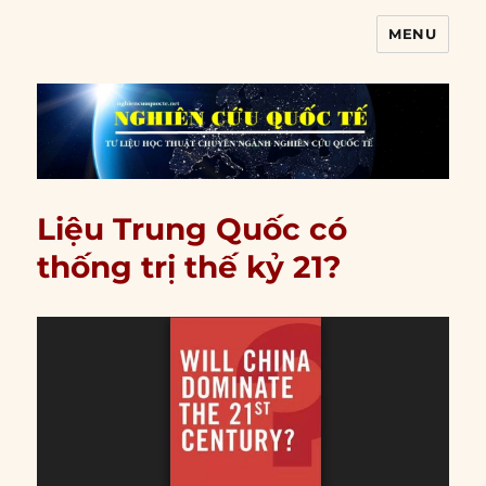
MENU
Nghiên cứu quốc tế
Liệu Trung Quốc có
thống trị thế kỷ 21?