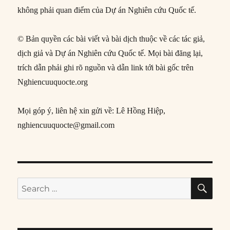
không phải quan điểm của Dự án Nghiên cứu Quốc tế.
© Bản quyền các bài viết và bài dịch thuộc về các tác giả,
dịch giả và Dự án Nghiên cứu Quốc tế. Mọi bài đăng lại,
trích dẫn phải ghi rõ nguồn và dẫn link tới bài gốc trên
Nghiencuuquocte.org
Mọi góp ý, liên hệ xin gửi về: Lê Hồng Hiệp,
nghiencuuquocte@gmail.com
SE
Search
for: