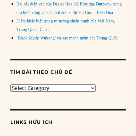
Hai bài diễn văn của Đại sứ Hoa Kỳ Elbridge Durbrow trong
dịp khởi công và khánh thành xa lộ Sài Gòn – Biên Hòa
Điểm khác biệt trong tư tưởng chiến tranh của Việt Nam,
Trung Quốc, Cuba
‘Black Myth: Wukong’ và sức mạnh mềm của Trung Quốc
TÌM BÀI THEO CHỦ ĐỀ
Tìm
bài
theo
chủ
đề
LINKS HỮU ÍCH