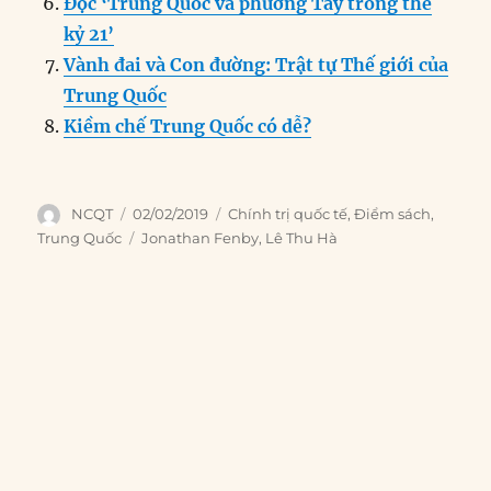
Đọc ‘Trung Quốc và phương Tây trong thế
kỷ 21’
Vành đai và Con đường: Trật tự Thế giới của
Trung Quốc
Kiềm chế Trung Quốc có dễ?
Author
Posted
Categories
NCQT
02/02/2019
Chính trị quốc tế
,
Điểm sách
,
on
Tags
Trung Quốc
Jonathan Fenby
,
Lê Thu Hà