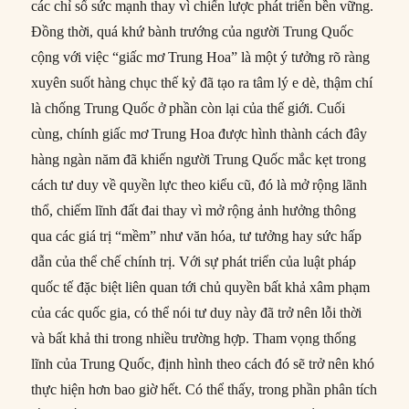
các chỉ số sức mạnh thay vì chiến lược phát triển bền vững.
Đồng thời, quá khứ bành trướng của người Trung Quốc
cộng với việc “giấc mơ Trung Hoa” là một ý tưởng rõ ràng
xuyên suốt hàng chục thế kỷ đã tạo ra tâm lý e dè, thậm chí
là chống Trung Quốc ở phần còn lại của thế giới. Cuối
cùng, chính giấc mơ Trung Hoa được hình thành cách đây
hàng ngàn năm đã khiến người Trung Quốc mắc kẹt trong
cách tư duy về quyền lực theo kiểu cũ, đó là mở rộng lãnh
thổ, chiếm lĩnh đất đai thay vì mở rộng ảnh hưởng thông
qua các giá trị “mềm” như văn hóa, tư tưởng hay sức hấp
dẫn của thể chế chính trị. Với sự phát triển của luật pháp
quốc tế đặc biệt liên quan tới chủ quyền bất khả xâm phạm
của các quốc gia, có thể nói tư duy này đã trở nên lỗi thời
và bất khả thi trong nhiều trường hợp. Tham vọng thống
lĩnh của Trung Quốc, định hình theo cách đó sẽ trở nên khó
thực hiện hơn bao giờ hết. Có thể thấy, trong phần phân tích