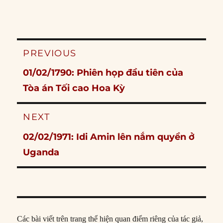
Post
PREVIOUS
navigation
Previous
01/02/1790: Phiên họp đầu tiên của
post:
Tòa án Tối cao Hoa Kỳ
NEXT
Next
02/02/1971: Idi Amin lên nắm quyền ở
post:
Uganda
Các bài viết trên trang thể hiện quan điểm riêng của tác giả,