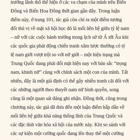
trướng lãnh thổ thể hiện ở các va chạm của mình trên Biển
Đông và Biển Hoa Đông thời gian gần đây. Trong luận
điểm này, ở trang 101, tác giả còn chỉ ra một điểm tương
đối thú vị về mặt xã hội học đó là mối liên hệ giữa tỷ lệ nam
– nữ với các cuộc bành trướng trong lịch sử từ Á tới Âu khi
các quốc gia phát động chiến tranh xâm lược thường có tỷ
lệ nam giới vượt trội so với nữ giới – một hiện trạng mà
Trung Quốc đang phải đối mặt hiện nay với bản sắc “trọng
nam, khinh nữ” cùng với chính sách một con của mình. Tất
nhiên, đây là một giả định có thể gây nhiều tranh cãi đối với
các những người theo thuyết nam nữ bình quyền, song
cũng là một quan sát đáng ghi nhận. Đồng thời, cũng trong
chương này, tác giả đã đưa đến một luận điểm hấp dẫn về
mối liên hệ giữa khả năng thống lĩnh của Trung Quốc và
các đặc tính văn hóa xã hội của nước này. Khi so sánh với
các sự kiện một cường quốc đang lên thay thế một cường