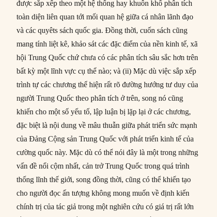
được sắp xếp theo một hệ thống hay khuôn khổ phân tích
toàn diện liên quan tới mối quan hệ giữa cá nhân lãnh đạo
và các quyêts sách quốc gia. Đồng thời, cuốn sách cũng
mang tính liệt kê, khảo sát các đặc điểm của nền kinh tế, xã
hội Trung Quốc chứ chưa có các phân tích sâu sắc hơn trên
bất kỳ một lĩnh vực cụ thể nào; và (ii) Mặc dù việc sắp xếp
trình tự các chương thể hiện rất rõ đường hướng tư duy của
người Trung Quốc theo phân tích ở trên, song nó cũng
khiến cho một số yếu tố, lập luận bị lặp lại ở các chương,
đặc biệt là nội dung về mâu thuẫn giữa phát triển sức mạnh
của Đảng Cộng sản Trung Quốc với phát triển kinh tế của
cường quốc này. Mặc dù có thể nói đây là một trong những
vấn đề nổi cộm nhất, cản trở Trung Quốc trong quá trình
thống lĩnh thế giới, song đồng thời, cũng có thể khiến tạo
cho người đọc ấn tượng không mong muốn về định kiến
chính trị của tác giả trong một nghiên cứu có giá trị rất lớn