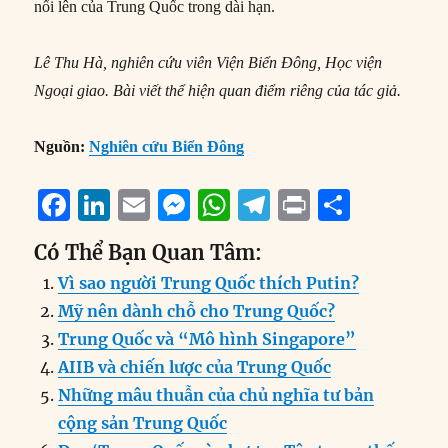
nổi lên của Trung Quốc trong dài hạn.
Lê Thu Hà, nghiên cứu viên Viện Biển Đông, Học viện
Ngoại giao. Bài viết thể hiện quan điểm riêng của tác giả.
Nguồn:
Nghiên cứu Biển Đông
F
Li
E
M
W
T
P
S
a
n
m
e
h
el
ri
h
Có Thể Bạn Quan Tâm:
c
k
ai
ss
at
e
n
a
Vì sao người Trung Quốc thích Putin?
e
e
l
e
s
g
t
re
Mỹ nên dành chỗ cho Trung Quốc?
b
d
n
A
r
Trung Quốc và “Mô hình Singapore”
o
I
g
p
a
AIIB và chiến lược của Trung Quốc
o
n
er
p
m
Những mâu thuẫn của chủ nghĩa tư bản
k
cộng sản Trung Quốc