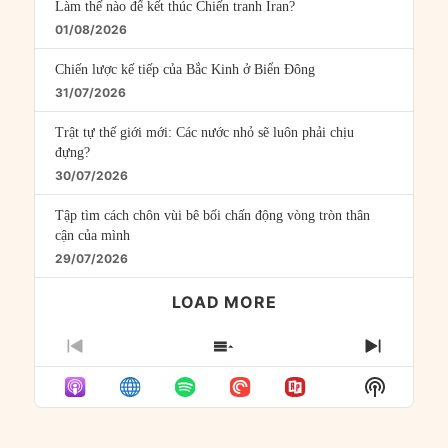
Làm thế nào để kết thúc Chiến tranh Iran?
01/08/2026
Chiến lược kế tiếp của Bắc Kinh ở Biển Đông
31/07/2026
Trật tự thế giới mới: Các nước nhỏ sẽ luôn phải chịu
đựng?
30/07/2026
Tập tìm cách chôn vùi bê bối chấn động vòng tròn thân
cận của mình
29/07/2026
LOAD MORE
PREVIOUS
SHOW
NEXT
EPISODE
EPISODES
EPISO
Show
LIST
Podcast
Informat