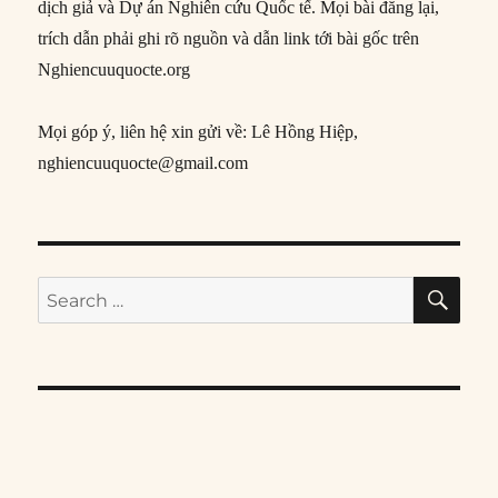
dịch giả và Dự án Nghiên cứu Quốc tế. Mọi bài đăng lại,
trích dẫn phải ghi rõ nguồn và dẫn link tới bài gốc trên
Nghiencuuquocte.org
Mọi góp ý, liên hệ xin gửi về: Lê Hồng Hiệp,
nghiencuuquocte@gmail.com
SE
Search
for: