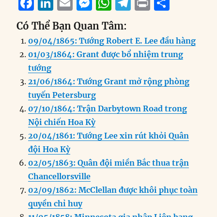
F
Li
E
M
W
T
P
S
a
n
m
e
h
el
ri
h
Có Thể Bạn Quan Tâm:
c
k
ai
ss
at
e
n
a
09/04/1865: Tướng Robert E. Lee đầu hàng
e
e
l
e
s
g
t
re
01/03/1864: Grant được bổ nhiệm trung
b
d
n
A
r
tướng
o
I
g
p
a
21/06/1864: Tướng Grant mở rộng phòng
o
n
er
p
m
tuyến Petersburg
k
07/10/1864: Trận Darbytown Road trong
Nội chiến Hoa Kỳ
20/04/1861: Tướng Lee xin rút khỏi Quân
đội Hoa Kỳ
02/05/1863: Quân đội miền Bắc thua trận
Chancellorsville
02/09/1862: McClellan được khôi phục toàn
quyền chỉ huy
11/05/1858: Minnesota gia nhập Liên bang