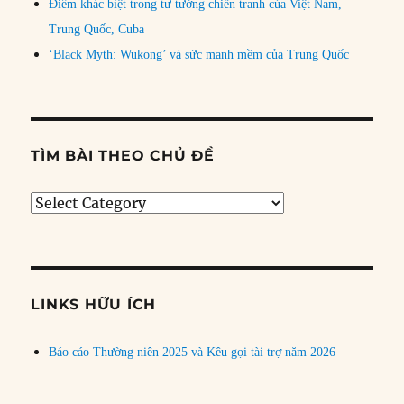
Điểm khác biệt trong tư tưởng chiến tranh của Việt Nam,
Trung Quốc, Cuba
‘Black Myth: Wukong’ và sức mạnh mềm của Trung Quốc
TÌM BÀI THEO CHỦ ĐỀ
Tìm
bài
theo
chủ
đề
LINKS HỮU ÍCH
Báo cáo Thường niên 2025 và Kêu gọi tài trợ năm 2026