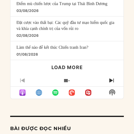
Điểm mù chiến lược của Trump tại Thái Bình Dương
03/08/2026
Đặt cược vào thất bại: Các quỹ đầu tư mạo hiểm quốc gia
và khía cạnh chính trị của vốn rủi ro
02/08/2026
Làm thế nào để kết thúc Chiến tranh Iran?
01/08/2026
LOAD MORE
PREVIOUS
SHOW
NEXT
EPISODE
EPISODES
EPISO
Show
LIST
Podcast
Informat
BÀI ĐƯỢC ĐỌC NHIỀU