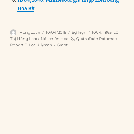
Hoa Kỳ
Author
Posted
Categories
Tags
HongLoan
10/04/2019
Sự kiện
1004
,
1865
,
Lê
on
Thị Hồng Loan
,
Nội chiến Hoa Kỳ
,
Quân đoàn Potomac
,
Robert E. Lee
,
Ulysses S. Grant