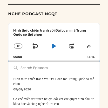
NGHE PODCAST NCQT
Audio
Player
Hình thức chiến tranh với Đài Loan mà Trung
Quốc có thể chọn
1
X
SKIP
PLAY
JUMP
CHANGE
SHARE
PLAYBACK
THIS
BACKWARD
PAUSE
FORWARD
00:00
RATE
14:15
EPISOD
Search
Episodes
Hình thức chiến tranh với Đài Loan mà Trung Quốc có thể
chọn
09/08/2026
Cơ chế miễn trừ trách nhiệm đối với các quyết định đầu tư
khoa học và công nghệ rủi ro cao