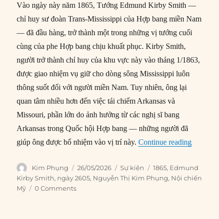
Vào ngày này năm 1865, Tướng Edmund Kirby Smith —
chỉ huy sư đoàn Trans-Mississippi của Hợp bang miền Nam
— đã đầu hàng, trở thành một trong những vị tướng cuối
cùng của phe Hợp bang chịu khuất phục. Kirby Smith,
người trở thành chỉ huy của khu vực này vào tháng 1/1863,
được giao nhiệm vụ giữ cho dòng sông Mississippi luôn
thông suốt đối với người miền Nam. Tuy nhiên, ông lại
quan tâm nhiều hơn đến việc tái chiếm Arkansas và
Missouri, phần lớn do ảnh hưởng từ các nghị sĩ bang
Arkansas trong Quốc hội Hợp bang — những người đã
“26/05/1
giúp ông được bổ nhiệm vào vị trí này.
Continue reading
Author
Posted
Categories
Tags
Kim Phụng
26/05/2026
Sự kiện
1865
,
Edmund
on
Kirby Smith
,
ngày 2605
,
Nguyễn Thị Kim Phụng
,
Nội chiến
Mỹ
0 Comments