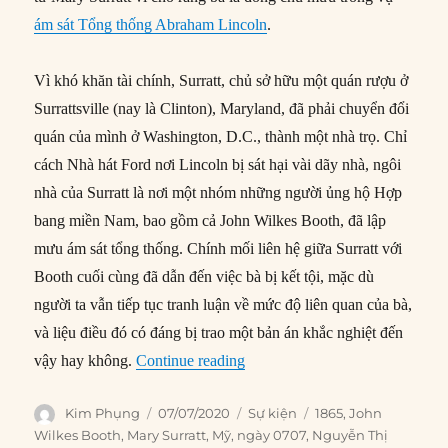
ám sát Tổng thống Abraham Lincoln
.
Vì khó khăn tài chính, Surratt, chủ sở hữu một quán rượu ở
Surrattsville (nay là Clinton), Maryland, đã phải chuyển đổi
quán của mình ở Washington, D.C., thành một nhà trọ. Chỉ
cách Nhà hát Ford nơi Lincoln bị sát hại vài dãy nhà, ngôi
nhà của Surratt là nơi một nhóm những người ủng hộ Hợp
bang miền Nam, bao gồm cả John Wilkes Booth, đã lập
mưu ám sát tổng thống. Chính mối liên hệ giữa Surratt với
Booth cuối cùng đã dẫn đến việc bà bị kết tội, mặc dù
người ta vẫn tiếp tục tranh luận về mức độ liên quan của bà,
và liệu điều đó có đáng bị trao một bản án khắc nghiệt đến
“07/07/1865: Người phụ nữ đầu 
vậy hay không.
Continue reading
Author
Posted
Categories
Tags
Kim Phụng
07/07/2020
Sự kiện
1865
,
John
on
Wilkes Booth
,
Mary Surratt
,
Mỹ
,
ngày 0707
,
Nguyễn Thị