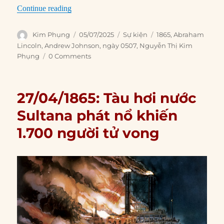
“05/07/1865: Andrew Johnson ký lệnh hành qu
Continue reading
Author
Posted
Categories
Tags
Kim Phụng
05/07/2025
Sự kiện
1865
,
Abraham
on
Lincoln
,
Andrew Johnson
,
ngày 0507
,
Nguyễn Thị Kim
Phụng
0 Comments
27/04/1865: Tàu hơi nước
Sultana phát nổ khiến
1.700 người tử vong