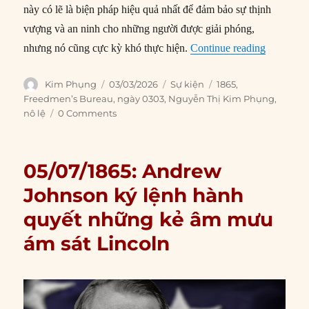
này có lẽ là biện pháp hiệu quả nhất để đảm bảo sự thịnh
vượng và an ninh cho những người được giải phóng,
“03/03/18
nhưng nó cũng cực kỳ khó thực hiện.
Continue reading
Author
Posted
Categories
Tags
Kim Phụng
03/03/2026
Sự kiện
1865
,
on
Freedmen’s Bureau
,
ngày 0303
,
Nguyễn Thị Kim Phụng
,
nô lệ
0 Comments
05/07/1865: Andrew
Johnson ký lệnh hành
quyết những kẻ âm mưu
ám sát Lincoln