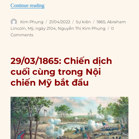
“21/04/1865: Chuyến tàu mang thi hài Lincoln 
Continue reading
Author
Posted
Categories
Tags
Kim Phụng
21/04/2022
Sự kiện
1865
,
Abraham
on
Lincoln
,
Mỹ
,
ngày 2104
,
Nguyễn Thị Kim Phụng
0
Comments
29/03/1865: Chiến dịch
cuối cùng trong Nội
chiến Mỹ bắt đầu