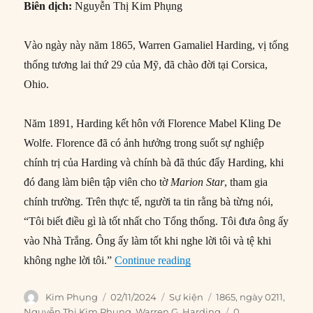
Biên dịch:
Nguyễn Thị Kim Phụng
Vào ngày này năm 1865, Warren Gamaliel Harding, vị tổng
thống tương lai thứ 29 của Mỹ, đã chào đời tại Corsica,
Ohio.
Năm 1891, Harding kết hôn với Florence Mabel Kling De
Wolfe. Florence đã có ảnh hưởng trong suốt sự nghiệp
chính trị của Harding và chính bà đã thúc đẩy Harding, khi
đó đang làm biên tập viên cho tờ
Marion Star
, tham gia
chính trường. Trên thực tế, người ta tin rằng bà từng nói,
“Tôi biết điều gì là tốt nhất cho Tổng thống. Tôi đưa ông ấy
vào Nhà Trắng. Ông ấy làm tốt khi nghe lời tôi và tệ khi
“02/11/1865: Ngày sinh Tổ
không nghe lời tôi.”
Continue reading
Author
Posted
Categories
Tags
Kim Phụng
02/11/2024
Sự kiện
1865
,
ngày 0211
,
on
Nguyễn Thị Kim Phụng
,
Warren G. Harding
0