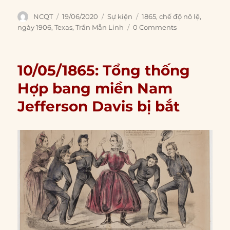
Author
Posted
Categories
Tags
NCQT
19/06/2020
Sự kiện
1865
,
chế độ nô lệ
,
on
ngày 1906
,
Texas
,
Trần Mẫn Linh
0 Comments
10/05/1865: Tổng thống
Hợp bang miền Nam
Jefferson Davis bị bắt