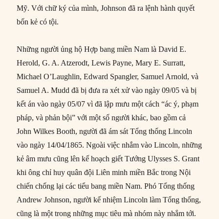
Mỹ. Với chữ ký của mình, Johnson đã ra lệnh hành quyết
bốn kẻ có tội.
Những người ủng hộ Hợp bang miền Nam là David E.
Herold, G. A. Atzerodt, Lewis Payne, Mary E. Surratt,
Michael O’Laughlin, Edward Spangler, Samuel Arnold, và
Samuel A. Mudd đã bị đưa ra xét xử vào ngày 09/05 và bị
kết án vào ngày 05/07 vì đã lập mưu một cách “ác ý, phạm
pháp, và phản bội” ​​với một số người khác, bao gồm cả
John Wilkes Booth, người đã ám sát Tổng thống Lincoln
vào ngày 14/04/1865. Ngoài việc nhắm vào Lincoln, những
kẻ âm mưu cũng lên kế hoạch giết Tướng Ulysses S. Grant
khi ông chỉ huy quân đội Liên minh miền Bắc trong Nội
chiến chống lại các tiểu bang miền Nam. Phó Tổng thống
Andrew Johnson, người kế nhiệm Lincoln làm Tổng thống,
cũng là một trong những mục tiêu mà nhóm này nhắm tới.