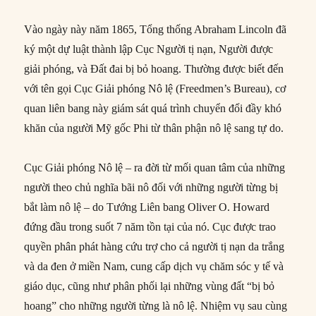
Vào ngày này năm 1865, Tổng thống Abraham Lincoln đã
ký một dự luật thành lập Cục Người tị nạn, Người được
giải phóng, và Đất đai bị bỏ hoang. Thường được biết đến
với tên gọi Cục Giải phóng Nô lệ (Freedmen’s Bureau), cơ
quan liên bang này giám sát quá trình chuyển đổi đầy khó
khăn của người Mỹ gốc Phi từ thân phận nô lệ sang tự do.
Cục Giải phóng Nô lệ – ra đời từ mối quan tâm của những
người theo chủ nghĩa bãi nô đối với những người từng bị
bắt làm nô lệ – do Tướng Liên bang Oliver O. Howard
đứng đầu trong suốt 7 năm tồn tại của nó. Cục được trao
quyền phân phát hàng cứu trợ cho cả người tị nạn da trắng
và da đen ở miền Nam, cung cấp dịch vụ chăm sóc y tế và
giáo dục, cũng như phân phối lại những vùng đất “bị bỏ
hoang” cho những người từng là nô lệ. Nhiệm vụ sau cùng