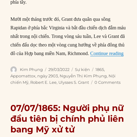
phía tây.
Mười một tháng trước đó, Grant đưa quân qua sông
Rapidan ở phía bắc Virginia và bắt đầu chiến dịch đẫm máu
nhất trong nội chiến. Trong vòng sáu tuần, Lee và Grant đã
chiến đấu dọc theo một vòng cung hướng về phía đông thủ
“29/03
đô của Hợp bang miền Nam, Richmond.
Continue reading
Author
Posted
Categories
Tags
Kim Phụng
29/03/2022
Sự kiện
1865
,
on
Appomattox
,
ngày 2903
,
Nguyễn Thị Kim Phụng
,
Nội
chiến Mỹ
,
Robert E. Lee
,
Ulysses S. Grant
0 Comments
07/07/1865: Người phụ nữ
đầu tiên bị chính phủ liên
bang Mỹ xử tử