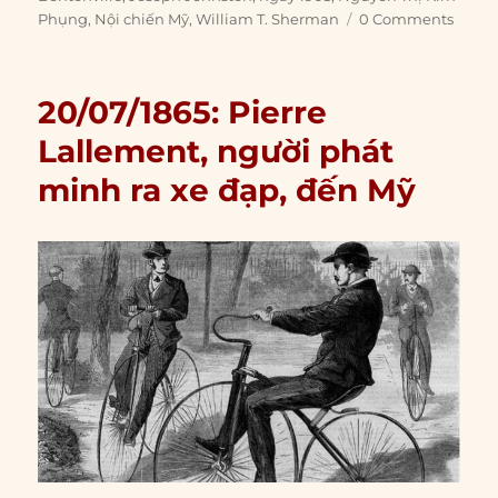
Phụng
,
Nội chiến Mỹ
,
William T. Sherman
0 Comments
20/07/1865: Pierre
Lallement, người phát
minh ra xe đạp, đến Mỹ