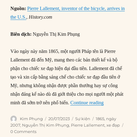
Nguồn:
Pierre Lallement, inventor of the bicycle, arrives in
the U.S.
,
History.com
Biên dịch:
Nguyễn Thị Kim Phụng
Vào ngày này năm 1865, một người Pháp tên là Pierre
Lallement đã đến Mỹ, mang theo các bản thiết kế và bộ
phận cho chiếc xe đạp hiện đại đầu tiên. Lallement đã chế
tạo và xin cấp bằng sáng chế cho chiếc xe đạp đầu tiên ở
Mỹ, nhưng không nhận được phần thưởng hay sự công
nhận đáng kể nào dù đã giới thiệu cho mọi người một phát
“20/07/1865: Pie
minh đã sớm trở nên phổ biến.
Continue reading
Author
Posted
Categories
Tags
Kim Phụng
20/07/2023
Sự kiện
1865
,
ngày
on
2007
,
Nguyễn Thị Kim Phụng
,
Pierre Lallement
,
xe đạp
0 Comments