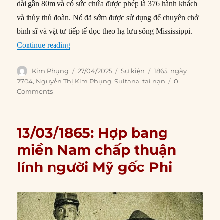
dài gần 80m và có sức chứa được phép là 376 hành khách
và thủy thủ đoàn. Nó đã sớm được sử dụng để chuyên chở
binh sĩ và vật tư tiếp tế dọc theo hạ lưu sông Mississippi.
“27/04/1865: Tàu hơi nước Sultana phát nổ khi
Continue reading
Author
Posted
Categories
Tags
Kim Phụng
27/04/2025
Sự kiện
1865
,
ngày
on
2704
,
Nguyễn Thị Kim Phụng
,
Sultana
,
tai nạn
0
Comments
13/03/1865: Hợp bang
miền Nam chấp thuận
lính người Mỹ gốc Phi