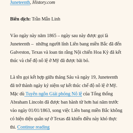
Juneteenth
,
History.com
Biên dịch:
Trần Mẫn Linh
Vào ngày này năm 1865 – ngày sau này được gọi là
Juneteenth – những người lính Liên bang miền Bắc đã đến
Galveston, Texas và loan tin rằng Nội chiến Hoa Kỳ đã kết
thúc và chế độ nô lệ ở Mỹ đã được bãi bỏ.
Là tên gọi kết hợp giữa tháng Sáu và ngày 19, Juneteenth
đã trở thành ngày kỷ niệm sự kết thúc chế độ nô lệ ở Mỹ.
Mặc dù
Tuyên ngôn Giải phóng Nô lệ
của Tổng thống
Abraham Lincoln đã được ban hành từ hơn hai năm trước
vào ngày 01/01/1863, song việc Liên bang miền Bắc không
có hiện diện quân sự ở Texas đã khiến điều này khó thực
“19/06/1865: Chế độ nô lệ ở Mỹ được bãi b
thi.
Continue reading