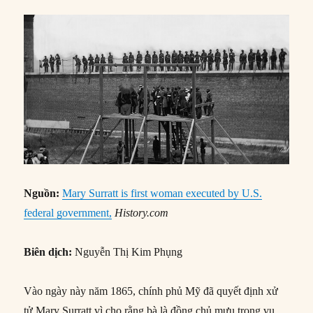
Nguồn:
Mary Surratt is first woman executed by U.S.
federal government,
History.com
Biên dịch:
Nguyễn Thị Kim Phụng
Vào ngày này năm 1865, chính phủ Mỹ đã quyết định xử
tử Mary Surratt vì cho rằng bà là đồng chủ mưu trong vụ