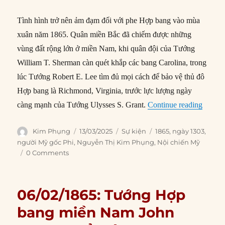
Tình hình trở nên ảm đạm đối với phe Hợp bang vào mùa
xuân năm 1865. Quân miền Bắc đã chiếm được những
vùng đất rộng lớn ở miền Nam, khi quân đội của Tướng
William T. Sherman càn quét khắp các bang Carolina, trong
lúc Tướng Robert E. Lee tìm đủ mọi cách để bảo vệ thủ đô
Hợp bang là Richmond, Virginia, trước lực lượng ngày
“13/03
càng mạnh của Tướng Ulysses S. Grant.
Continue reading
Author
Posted
Categories
Tags
Kim Phụng
13/03/2025
Sự kiện
1865
,
ngày 1303
,
on
người Mỹ gốc Phi
,
Nguyễn Thị Kim Phụng
,
Nội chiến Mỹ
0 Comments
06/02/1865: Tướng Hợp
bang miền Nam John