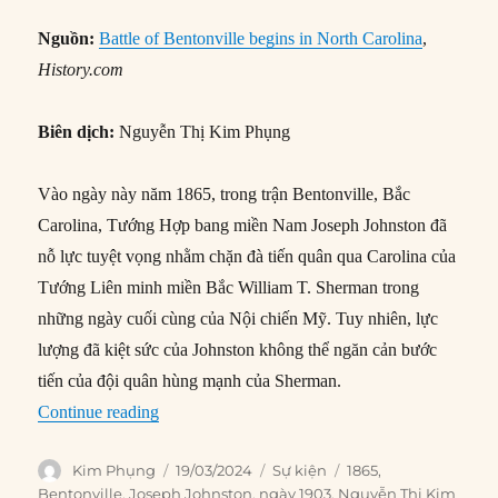
Nguồn:
Battle of Bentonville begins in North Carolina
,
History.com
Biên dịch:
Nguyễn Thị Kim Phụng
Vào ngày này năm 1865, trong trận Bentonville, Bắc
Carolina, Tướng Hợp bang miền Nam Joseph Johnston đã
nỗ lực tuyệt vọng nhằm chặn đà tiến quân qua Carolina của
Tướng Liên minh miền Bắc William T. Sherman trong
những ngày cuối cùng của Nội chiến Mỹ. Tuy nhiên, lực
lượng đã kiệt sức của Johnston không thể ngăn cản bước
tiến của đội quân hùng mạnh của Sherman.
“19/03/1865: Trận Bentonville bắt đầu ở Bắc Ca
Continue reading
Author
Posted
Categories
Tags
Kim Phụng
19/03/2024
Sự kiện
1865
,
on
Bentonville
,
Joseph Johnston
,
ngày 1903
,
Nguyễn Thị Kim