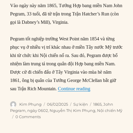
Vào ngày này năm 1865, Tướng Hợp bang miền Nam John
Pegram, 33 tuổi, đã tử trận trong Trận Hatcher’s Run (còn
gọi là Dabney’s Mill), Virginia.
Pegram tốt nghiệp trường West Point năm 1854 và từng
phục vụ ở nhiều vị trí khác nhau ở miền Tây nước Mỹ trước
khi từ chức khi Nội chiến nổ ra. Sau đó, Pegram được bổ
nhiệm làm trung tá trong quân đội Hợp bang miền Nam.
Được cử đi chiến đấu ở Tây Virginia vào mùa hè năm
1861, ông bị quân của Tướng George McClellan bắt giữ
“06/02/1865: Tướng H
sau Trận Rich Mountain.
Continue reading
Author
Posted
Categories
Tags
Kim Phụng
06/02/2025
Sự kiện
1865
,
John
on
Pegram
,
ngày 0602
,
Nguyễn Thị Kim Phụng
,
Nội chiến Mỹ
0 Comments