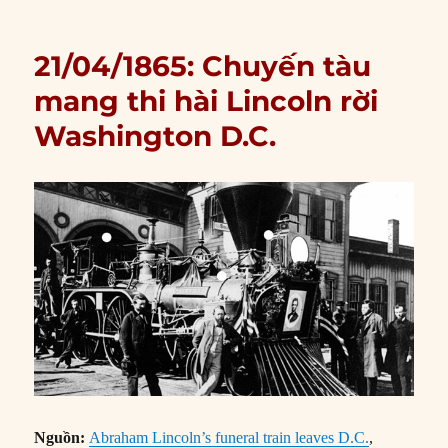
21/04/1865: Chuyến tàu
mang thi hài Lincoln rời
Washington D.C.
Nguồn:
Abraham Lincoln’s funeral train leaves D.C.
,