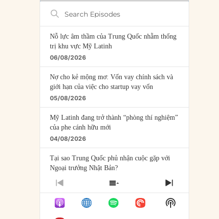
Search
Episodes
Nỗ lực âm thầm của Trung Quốc nhằm thống
trị khu vực Mỹ Latinh
06/08/2026
Nợ cho kẻ mộng mơ: Vốn vay chính sách và
giới hạn của việc cho startup vay vốn
05/08/2026
Mỹ Latinh đang trở thành “phòng thí nghiệm”
của phe cánh hữu mới
04/08/2026
Tại sao Trung Quốc phủ nhận cuộc gặp với
Ngoại trưởng Nhật Bản?
04/08/2026
PREVIOUS
SHOW
NEXT
EPISODE
EPISODES
EPISODE
Điểm mù chiến lược của Trump tại Thái Bình
Show
LIST
Dương
Podcast