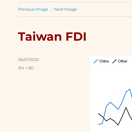
Previous Image
Next Image
Taiwan FDI
Posted
06/01/2020
on
Full
314 × 361
size