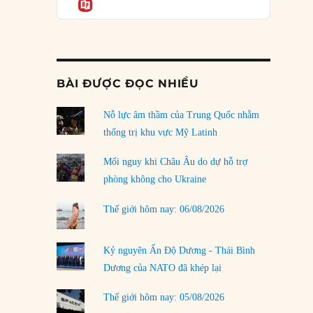
Informatio
03/08/2026
Đặt cược vào thất bại: Các quỹ đầu tư mạo
hiểm quốc gia và khía cạnh chính trị của vốn
rủi ro
02/08/2026
BÀI ĐƯỢC ĐỌC NHIỀU
Làm thế nào để kết thúc Chiến tranh Iran?
Nỗ lực âm thầm của Trung Quốc nhằm
01/08/2026
thống trị khu vực Mỹ Latinh
Chiến lược kế tiếp của Bắc Kinh ở Biển Đông
31/07/2026
Mối nguy khi Châu Âu do dự hỗ trợ
phòng không cho Ukraine
Trật tự thế giới mới: Các nước nhỏ sẽ luôn
phải chịu đựng?
Thế giới hôm nay: 06/08/2026
30/07/2026
Tập tìm cách chôn vùi bê bối chấn động vòng
Kỷ nguyên Ấn Độ Dương - Thái Bình
tròn thân cận của mình
Dương của NATO đã khép lại
29/07/2026
Thế giới hôm nay: 05/08/2026
LOAD MORE