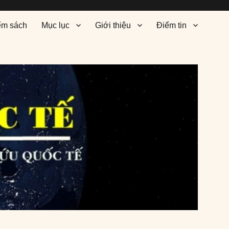
ểm sách
Mục lục
Giới thiệu
Điểm tin