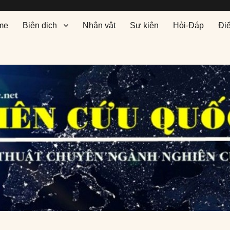
me
Biên dịch
Nhân vật
Sự kiện
Hỏi-Đáp
Đi