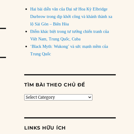
Hai bài diễn văn của Đại sứ Hoa Kỳ Elbridge
Durbrow trong dịp khởi công và khánh thành xa
lộ Sài Gòn – Biên Hòa
Điểm khác biệt trong tư tưởng chiến tranh của
Việt Nam, Trung Quốc, Cuba
‘Black Myth: Wukong’ và sức mạnh mềm của
Trung Quốc
TÌM BÀI THEO CHỦ ĐỀ
Tìm
bài
theo
chủ
đề
LINKS HỮU ÍCH