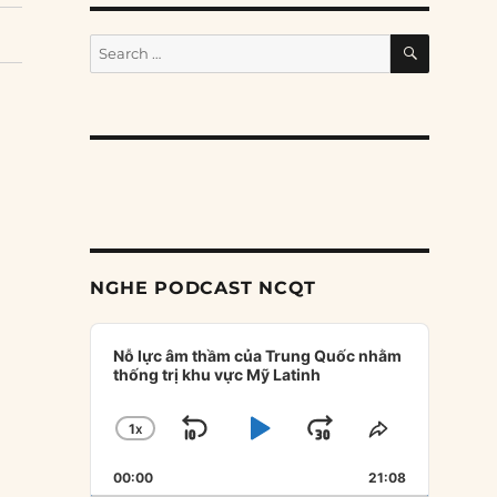
SEARCH
Search
for:
NGHE PODCAST NCQT
Audio
Player
Nỗ lực âm thầm của Trung Quốc nhằm
thống trị khu vực Mỹ Latinh
1
X
SKIP
PLAY
JUMP
CHANGE
SHARE
PLAYBACK
THIS
BACKWARD
PAUSE
FORWARD
00:00
RATE
21:08
EPISODE