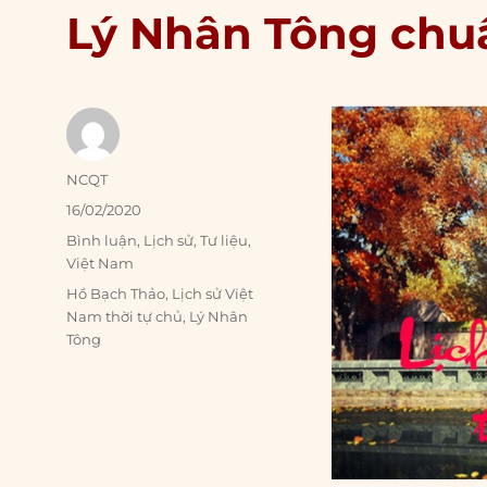
Lý Nhân Tông chu
Author
NCQT
Posted
16/02/2020
on
Categories
Bình luận
,
Lịch sử
,
Tư liệu
,
Việt Nam
Tags
Hồ Bạch Thảo
,
Lịch sử Việt
Nam thời tự chủ
,
Lý Nhân
Tông