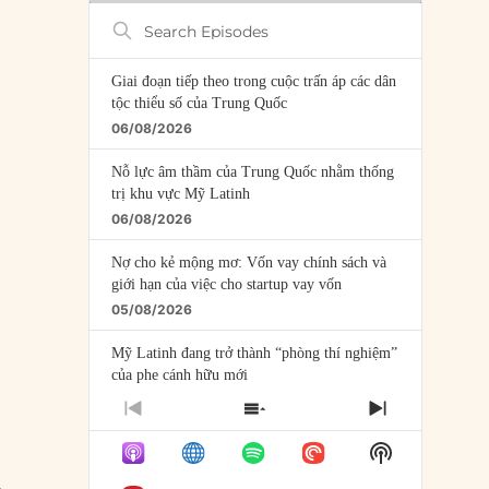
Search
Episodes
Giai đoạn tiếp theo trong cuộc trấn áp các dân
tộc thiểu số của Trung Quốc
06/08/2026
Nỗ lực âm thầm của Trung Quốc nhằm thống
trị khu vực Mỹ Latinh
06/08/2026
Nợ cho kẻ mộng mơ: Vốn vay chính sách và
giới hạn của việc cho startup vay vốn
05/08/2026
Mỹ Latinh đang trở thành “phòng thí nghiệm”
của phe cánh hữu mới
04/08/2026
PREVIOUS
SHOW
NEXT
EPISODE
EPISODES
EPISODE
Tại sao Trung Quốc phủ nhận cuộc gặp với
Show
LIST
Ngoại trưởng Nhật Bản?
Podcast