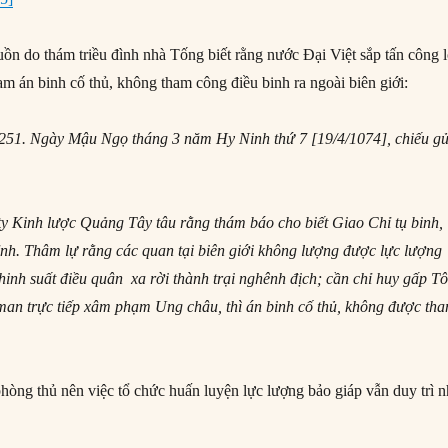
uồn do thám triều đình nhà Tống biết rằng nước Đại Việt sắp tấn công l
am án binh cố thủ, không tham công điều binh ra ngoài biên giới:
251. Ngày Mậu Ngọ tháng 3 năm Hy Ninh thứ 7 [19/4/1074], chiếu gử
y Kinh lược Quảng Tây tâu rằng thám báo cho biết Giao Chỉ tụ binh,
nh. Thâm lự rằng các quan tại biên giới không lượng được lực lượng
khinh suất điều quân xa rời thành trại nghênh địch; cần chỉ huy gấp T
an trực tiếp xâm phạm Ung châu, thì án binh cố thủ, không được th
hòng thủ nên việc tổ chức huấn luyện lực lượng bảo giáp vẫn duy trì 