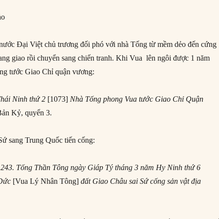
ảo
ước Đại Việt chủ trương đối phó với nhà Tống từ mềm dẻo đến cứng
 bang giao rồi chuyển sang chiến tranh. Khi Vua lên ngôi được 1 năm
ng tước Giao Chỉ quận vương:
hái Ninh thứ 2
[1073]
Nhà Tống phong Vua tước Giao Chỉ Quận
Bản Kỷ, quyển 3.
Sứ sang Trung Quốc tiến cống:
 243. Tống Thần Tông n
gày Giáp Tý tháng 3
năm Hy Ninh thứ 6
 Đức
[Vua Lý Nhân Tông]
đất Giao Châu sai Sứ cống sản vật địa