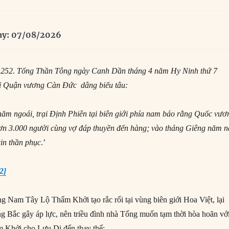
ay: 07/08/2026
 252. Tống Thần Tông n
gày Canh Dần tháng 4
năm Hy Ninh thứ 7
ỉ Quận vương Càn Đức dâng biểu tâu:
m ngoái, trại Định Phiên tại biên giới phía nam báo rằng Quốc vươ
 3.000 người cùng vợ đáp thuyền đến hàng; vào tháng Giêng năm n
in thần phục
.’
[2]
 Nam Tây Lộ Thẩm Khởi tạo rắc rối tại vùng biên giới Hoa Việt, lại
 Bắc gây áp lực, nên triều đình nhà Tống muốn tạm thời hòa hoãn vớ
m Khởi cho Lưu Di đến thay thế: