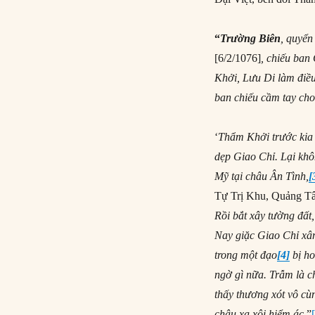
“
Trường Biên
, quyể
[6/2/1076]
, chiếu ba
Khởi, Lưu Di làm điều 
ban chiếu cầm tay ch
‘
Thẩm Khởi trước kia 
dẹp Giao Chỉ. Lại khôn
Mỹ tại châu Ân Tình,
[
Tự Trị Khu, Quảng Tâ
Rồi bắt xây tường đất,
Nay giặc Giao Chỉ xâm
trong một đạo
[4]
bị ho
ngờ gì nữa. Trẫm là ch
thấy thương xót vô cù
châu xa xôi hiểm ác
.”