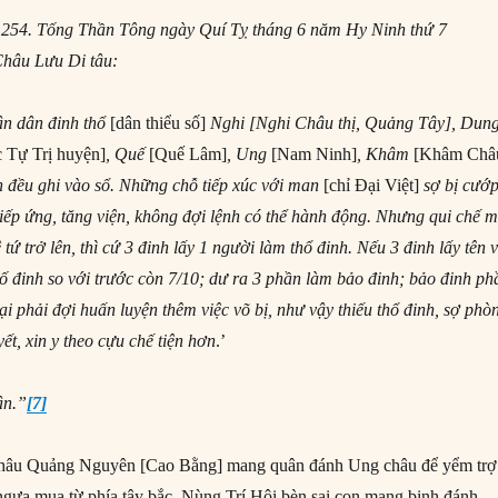
 254. Tống Thần Tông
ngày Quí Tỵ tháng 6
năm Hy Ninh thứ 7
hâu Lưu Di tâu:
ận dân đinh thổ
[dân thiểu số]
Nghi [Nghi Châu thị, Quảng Tây], Dun
 Tự Trị huyện]
, Quế
[Quế Lâm]
, Ung
[Nam Ninh]
, Khâm
[Khâm Châ
nh đều ghi vào sổ. Những chỗ tiếp xúc với man
[chỉ Đại Việt]
sợ bị cướ
tiếp ứng, tăng viện, không đợi lệnh có thể hành động. Nhưng qui chế 
 tứ trở lên, thì cứ 3 đinh lấy 1 người làm thổ đinh. Nếu 3 đinh lấy tên 
số đinh so với trước còn 7/10; dư ra 3 phần làm bảo đinh; bảo đinh ph
lại phải đợi huấn luyện thêm việc võ bị, như vậy thiếu thổ đinh, sợ phò
yết, xin y theo cựu chế tiện hơn
.’
ận.”
[7]
châu Quảng Nguyên [Cao Bằng] mang quân đánh Ung châu để yểm trợ
gựa mua từ phía tây bắc, Nùng Trí Hội bèn sai con mang binh đánh