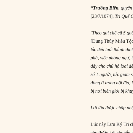
“
Trường Biên,
quyển
[23/7/1074],
Tri Quế C
‘
Theo qui chế cũ 5 qu
[Dung Thủy Miêu Tộc
lúc đến tuổi thành đi
phá, việc phòng ngự, 
đây cho chủ hộ loại đệ
sổ 1 người, tức giảm 
đông ở trong nội địa, 
bị nơi biên giới bị khu
Lời tâu được chấp nh
Lúc này Lưu Kỷ Tri 
cho đường di chuyển n