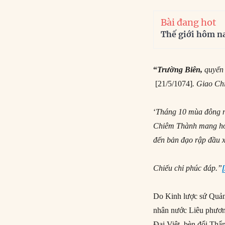
Bài đang hot
Thế giới hôm n
“
Trường Biên,
quyển
[21/5/1074]
. Giao Ch
‘
Tháng 10 mùa đông nă
Chiêm Thành mang hơn
đến bản đạo rập đầu x
Chiếu chỉ phúc đáp.”
Do Kinh lược sứ Quảng
nhân nước Liêu phương
Đại Việt, bèn đổi Thẩ