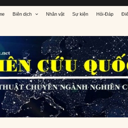
me
Biên dịch
Nhân vật
Sự kiện
Hỏi-Đáp
Đi