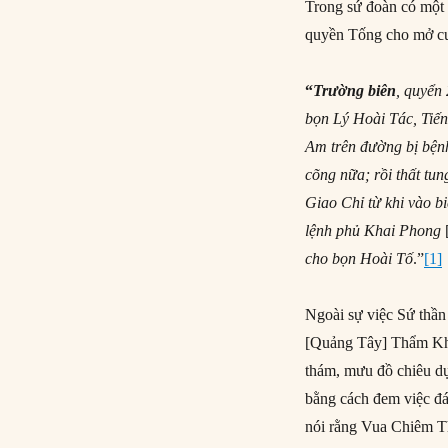
Trong sứ đoàn có một v
quyền Tống cho mở cuộ
“
Trường biên
, quyển
bọn Lý Hoài Tác, Tiế
Am trên đường bị bện
cõng nữa; rồi thất tu
Giao Chỉ từ khi vào b
lệnh phủ Khai Phong
cho bọn Hoài Tố
.”
[1]
Ngoài sự việc Sứ thần
[Quảng Tây] Thẩm Khở
thám, mưu đồ chiêu dụ 
bằng cách đem việc đ
nói rằng Vua Chiêm T