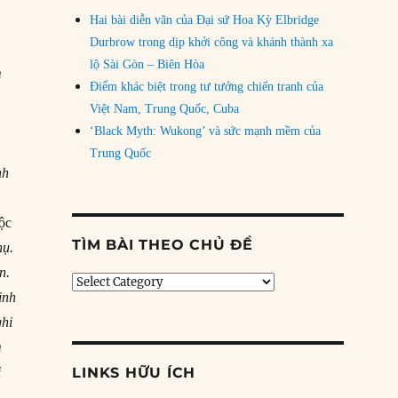
Hai bài diễn văn của Đại sứ Hoa Kỳ Elbridge
Durbrow trong dịp khởi công và khánh thành xa
9
lộ Sài Gòn – Biên Hòa
m
Điểm khác biệt trong tư tưởng chiến tranh của
Việt Nam, Trung Quốc, Cuba
‘Black Myth: Wukong’ và sức mạnh mềm của
Trung Quốc
nh
ộc
TÌM BÀI THEO CHỦ ĐỀ
hụ.
n.
Tìm
inh
bài
theo
ghi
chủ
m
đề
i
LINKS HỮU ÍCH