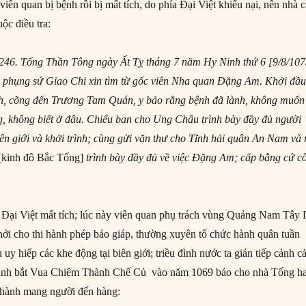
iên quan bị bệnh rồi bị mất tích, do phía Đại Việt khiếu nại, nên nhà 
c điều tra:
 246. Tống Thần Tông n
gày
Ất Tỵ tháng 7 năm Hy Ninh thứ 6 [9/8/107
n phụng sứ Giao Chi xin tìm từ gốc viên Nha quan Đặng Am. Khởi đầ
h, cõng đến Trương Tam Quán, y bảo rằng bệnh đã lành, không muốn
ng, không biết ở đâu. Chiếu ban cho Ung Châu trình bày đầy đủ người
iên giới và khởi trình; cùng gửi văn thư cho Tĩnh hải quân An Nam và 
[kinh đô Bắc Tống]
trình bày đầy đủ về việc Đặng Am; cấp bằng cứ c
 Đại Việt mất tích; lúc này viên quan phụ trách vùng Quảng Nam Tây
i cho thi hành phép bảo giáp, thường xuyên tổ chức hành quân tuần
uy hiếp các khe động tại biên giới; triều đình nước ta gián tiếp cảnh c
ánh bắt Vua Chiêm Thành Chế Củ vào năm 1069 báo cho nhà Tống h
hành mang người đến hàng: