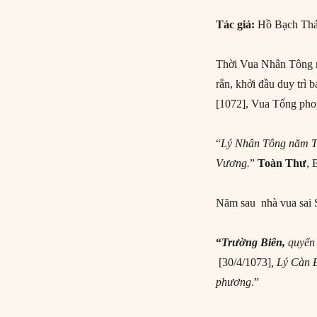
Tác giả:
Hồ Bạch Th
Thời Vua Nhân Tông n
rắn, khởi đầu duy trì
[1072], Vua Tống pho
“
Lý Nhân Tông năm T
Vương.
”
Toàn Thư
, 
Năm sau nhà vua sai 
“
Trường Biên,
quyển
[30/4/1073]
, Lý Càn
phương
.”