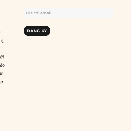
Địa
chỉ
email
ĐĂNG KÝ
g
u]
,
p
mới
vào
ần
ng