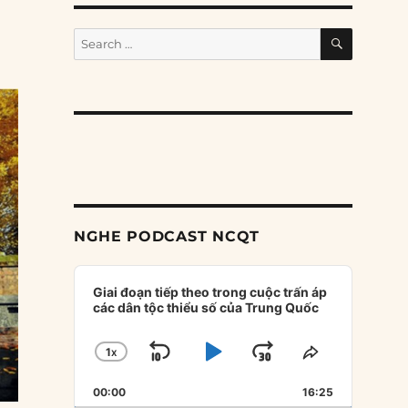
SEARCH
Search
for:
NGHE PODCAST NCQT
Audio
Player
Giai đoạn tiếp theo trong cuộc trấn áp
các dân tộc thiểu số của Trung Quốc
1
X
SKIP
PLAY
JUMP
CHANGE
SHARE
PLAYBACK
THIS
BACKWARD
PAUSE
FORWARD
00:00
RATE
16:25
EPISODE