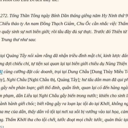
n 272. Tống Thần Tông ngày Bính Dần tháng giêng năm Hy Ninh thứ 
n Chiêu thảo ty An nam Đồng Thạch Giám, Chu Ốc cân nhắc việc Thẩ
quấy sinh sự nơi biên giới; rồi tâu đầy đủ sự thực. Trước đó Thiên tử
o Trung thư như sau
:
tại Quảng Tây nói xàm rằng đã nhận triều đình mật chỉ, kinh lược đá
g đợi chiếu chỉ, tự tiện sai quan lại tại biên giới chiêu dụ Nùng Thiện
3]
cùng cưỡng đặt các doanh, trại tại Dung Châu
[Dung Thủy Miêu T
y],
Nghi Châu
[Nghi Châu thị, Quảng Tây]
; hư tấu dân man đã qui p
 gây nên phản loạn; giết thổ đinh, quân lính, quan lại có đến hàng ngà
 phạm, dân Liêu tại Nghi Châu gây biến trong nước; khiến cho sinh l
ành hành giết chóc; biết rằng gây ra loạn lạc tội do tại Khởi, không n
a mẹ của dân, thấy dân vô tội tại nơi xa xôi bị vướng vào tai họa, cả
ng. Thẩm Khởi tha cho tội chết, tước đoạt mọi chức tước, quản thúc tạ
[5]