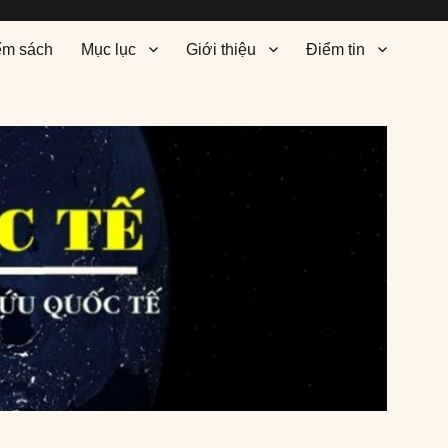
ểm sách
Mục lục
Giới thiệu
Điểm tin