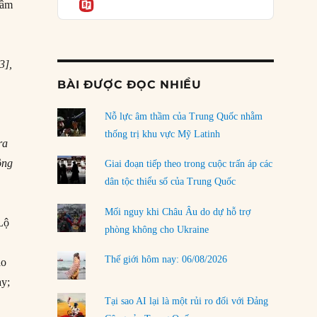
Informatio
04/08/2026
cầm
Điểm mù chiến lược của Trump tại Thái Bình
Dương
03/08/2026
3],
BÀI ĐƯỢC ĐỌC NHIỀU
u
Đặt cược vào thất bại: Các quỹ đầu tư mạo
hiểm quốc gia và khía cạnh chính trị của vốn
rủi ro
Nỗ lực âm thầm của Trung Quốc nhằm
02/08/2026
thống trị khu vực Mỹ Latinh
ra
Làm thế nào để kết thúc Chiến tranh Iran?
ông
Giai đoạn tiếp theo trong cuộc trấn áp các
01/08/2026
dân tộc thiểu số của Trung Quốc
Chiến lược kế tiếp của Bắc Kinh ở Biển Đông
Mối nguy khi Châu Âu do dự hỗ trợ
31/07/2026
 Lộ
phòng không cho Ukraine
Trật tự thế giới mới: Các nước nhỏ sẽ luôn
Thế giới hôm nay: 06/08/2026
áo
phải chịu đựng?
30/07/2026
ay;
Tại sao AI lại là một rủi ro đối với Đảng
LOAD MORE