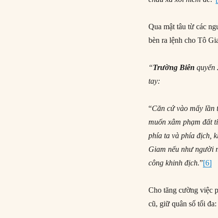
Qua mật tâu từ các ng
bèn ra lệnh cho Tô Gi
“
Trường Biên
quyển 
tay:
“
Căn cứ vào mấy lần t
muốn xâm phạm đất tỉ
phía ta và phía địch, 
Giam nếu như người m
công khinh địch.
”
[6]
Cho tăng cường việc p
cũ, giữ quân số tối đa: