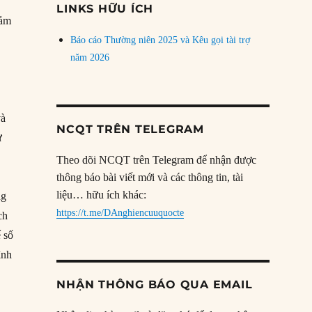
LINKS HỮU ÍCH
iảm
Báo cáo Thường niên 2025 và Kêu gọi tài trợ
năm 2026
và
NCQT TRÊN TELEGRAM
ư
Theo dõi NCQT trên Telegram để nhận được
thông báo bài viết mới và các thông tin, tài
liệu… hữu ích khác:
ng
https://t.me/DAnghiencuuquocte
ch
ế số
ình
NHẬN THÔNG BÁO QUA EMAIL