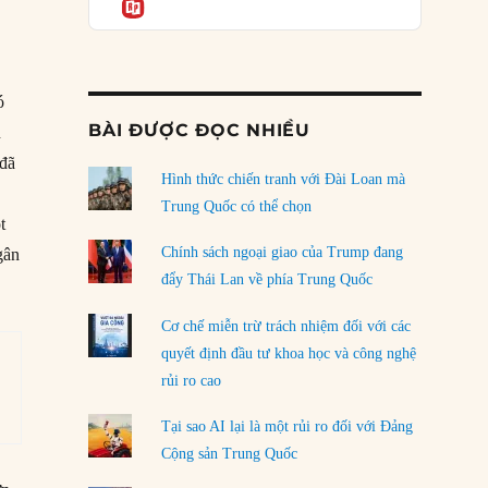
Informatio
05/08/2026
Mỹ Latinh đang trở thành “phòng thí nghiệm”
của phe cánh hữu mới
ó
04/08/2026
BÀI ĐƯỢC ĐỌC NHIỀU
n
Tại sao Trung Quốc phủ nhận cuộc gặp với
 đã
Ngoại trưởng Nhật Bản?
Hình thức chiến tranh với Đài Loan mà
04/08/2026
Trung Quốc có thể chọn
t
Điểm mù chiến lược của Trump tại Thái Bình
Chính sách ngoại giao của Trump đang
gân
Dương
đẩy Thái Lan về phía Trung Quốc
03/08/2026
Cơ chế miễn trừ trách nhiệm đối với các
Đặt cược vào thất bại: Các quỹ đầu tư mạo
quyết định đầu tư khoa học và công nghệ
hiểm quốc gia và khía cạnh chính trị của vốn
rủi ro cao
rủi ro
02/08/2026
Tại sao AI lại là một rủi ro đối với Đảng
Làm thế nào để kết thúc Chiến tranh Iran?
Cộng sản Trung Quốc
01/08/2026