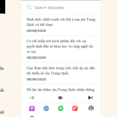
Search
Episodes
Hình thức chiến tranh với Đài Loan mà Trung
,
Quốc có thể chọn
09/08/2026
Cơ chế miễn trừ trách nhiệm đối với các
quyết định đầu tư khoa học và công nghệ rủi
ro cao
08/08/2026
Giai đoạn tiếp theo trong cuộc trấn áp các dân
uần
tộc thiểu số của Trung Quốc
06/08/2026
Nỗ lực âm thầm của Trung Quốc nhằm thống
bắt
trị khu vực Mỹ Latinh
PREVIOUS
SHOW
NEXT
06/08/2026
EPISODE
EPISODES
EPISODE
Show
LIST
Nợ cho kẻ mộng mơ: Vốn vay chính sách và
một
Podcast
giới hạn của việc cho startup vay vốn