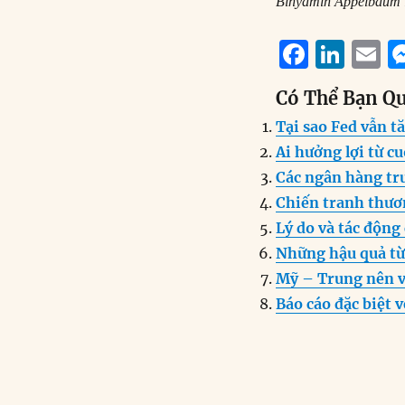
Binyamin Appelbaum l
F
Li
E
a
n
Có Thể Bạn Q
c
k
a
Tại sao Fed vẫn tă
e
e
l
Ai hưởng lợi từ 
b
d
Các ngân hàng tru
o
I
Chiến tranh thươ
o
n
Lý do và tác động
k
Những hậu quả từ
Mỹ – Trung nên v
Báo cáo đặc biệt 