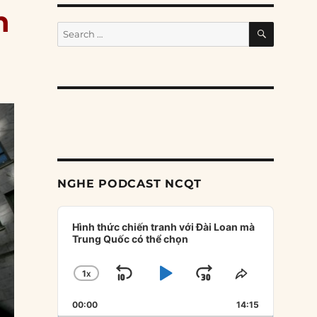
n
SEARCH
Search
for:
NGHE PODCAST NCQT
Audio
Player
Hình thức chiến tranh với Đài Loan mà
Trung Quốc có thể chọn
1
X
SKIP
PLAY
JUMP
CHANGE
SHARE
PLAYBACK
THIS
BACKWARD
PAUSE
FORWARD
00:00
RATE
14:15
EPISODE