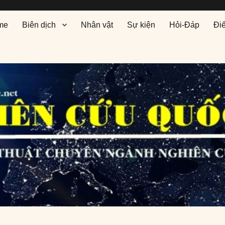
me
Biên dịch
Nhân vật
Sự kiện
Hỏi-Đáp
Đi