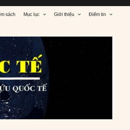
ểm sách
Mục lục
Giới thiệu
Điểm tin