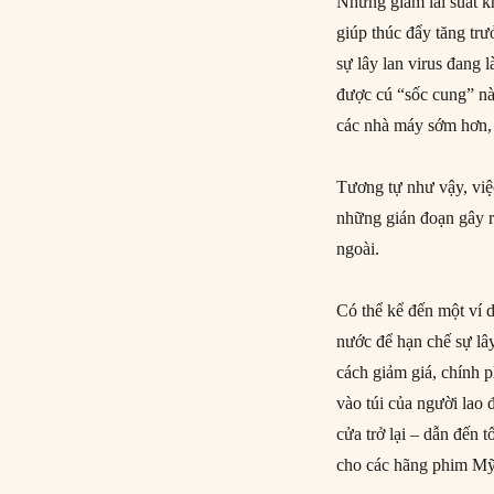
Nhưng giảm lãi suất kh
giúp thúc đẩy tăng tr
sự lây lan virus đang
được cú “sốc cung” nà
các nhà máy sớm hơn,
Tương tự như vậy, việc
những gián đoạn gây r
ngoài.
Có thể kể đến một ví 
nước để hạn chế sự lâ
cách giảm giá, chính 
vào túi của người lao
cửa trở lại – dẫn đến
cho các hãng phim Mỹ