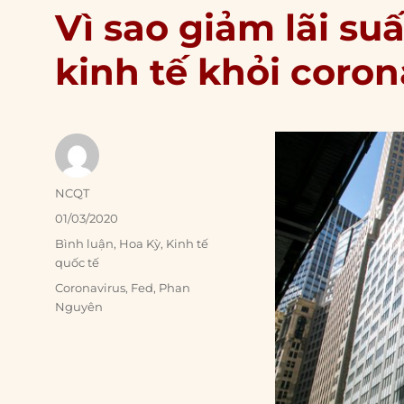
Vì sao giảm lãi s
kinh tế khỏi coron
Author
NCQT
Posted
01/03/2020
on
Categories
Bình luận
,
Hoa Kỳ
,
Kinh tế
quốc tế
Tags
Coronavirus
,
Fed
,
Phan
Nguyên