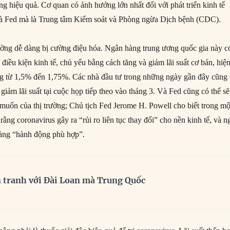
g hiệu quả. Cơ quan có ảnh hưởng lớn nhất đối với phát triển kinh tế
là Fed mà là Trung tâm Kiểm soát và Phòng ngừa Dịch bệnh (CDC).
ờng dễ dàng bị cường điệu hóa. Ngân hàng trung ương quốc gia này c
điều kiện kinh tế, chủ yếu bằng cách tăng và giảm lãi suất cơ bản, hiệ
g từ 1,5% đến 1,75%. Các nhà đầu tư trong những ngày gần đây cũng
t giảm lãi suất tại cuộc họp tiếp theo vào tháng 3. Và Fed cũng có thể sẽ
muốn của thị trường; Chủ tịch Fed Jerome H. Powell cho biết trong mộ
ằng coronavirus gây ra “rủi ro liên tục thay đổi” cho nền kinh tế, và n
sàng “hành động phù hợp”.
n tranh với Đài Loan mà Trung Quốc