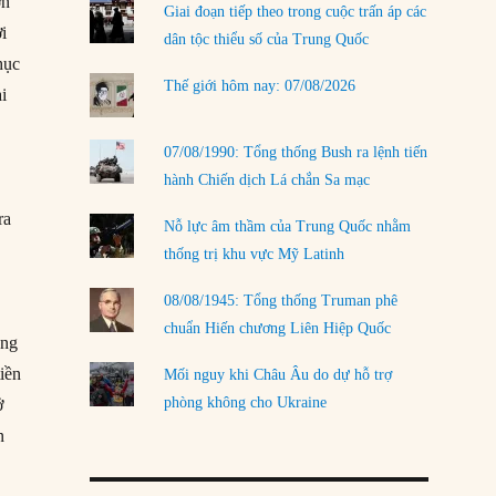
ơn
Giai đoạn tiếp theo trong cuộc trấn áp các
i
LOAD MORE
dân tộc thiểu số của Trung Quốc
hục
Thế giới hôm nay: 07/08/2026
i
07/08/1990: Tổng thống Bush ra lệnh tiến
hành Chiến dịch Lá chắn Sa mạc
ra
Nỗ lực âm thầm của Trung Quốc nhằm
thống trị khu vực Mỹ Latinh
08/08/1945: Tổng thống Truman phê
chuẩn Hiến chương Liên Hiệp Quốc
ằng
iền
Mối nguy khi Châu Âu do dự hỗ trợ
phòng không cho Ukraine
ở
n