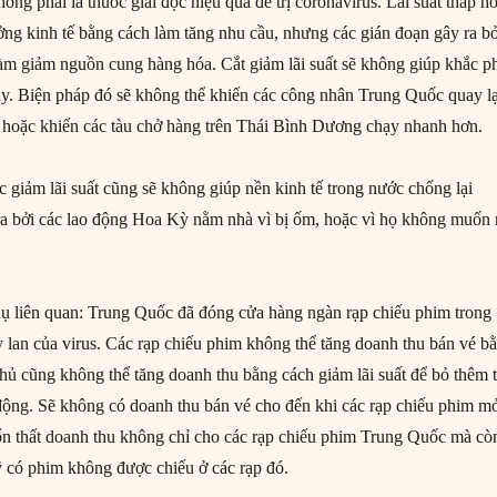
ông phải là thuốc giải độc hiệu quả để trị coronavirus. Lãi suất thấp h
ưởng kinh tế bằng cách làm tăng nhu cầu, nhưng các gián đoạn gây ra bở
 làm giảm nguồn cung hàng hóa. Cắt giảm lãi suất sẽ không giúp khắc p
y. Biện pháp đó sẽ không thể khiến các công nhân Trung Quốc quay lạ
 hoặc khiến các tàu chở hàng trên Thái Bình Dương chạy nhanh hơn.
 giảm lãi suất cũng sẽ không giúp nền kinh tế trong nước chống lại
a bởi các lao động Hoa Kỳ nằm nhà vì bị ốm, hoặc vì họ không muốn 
dụ liên quan: Trung Quốc đã đóng cửa hàng ngàn rạp chiếu phim trong
y lan của virus. Các rạp chiếu phim không thể tăng doanh thu bán vé b
phủ cũng không thể tăng doanh thu bằng cách giảm lãi suất để bỏ thêm t
 động. Sẽ không có doanh thu bán vé cho đến khi các rạp chiếu phim m
 tổn thất doanh thu không chỉ cho các rạp chiếu phim Trung Quốc mà cò
 có phim không được chiếu ở các rạp đó.