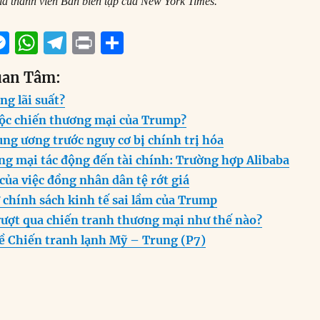
à thành viên Ban biên tập của New York Times.
M
W
T
P
S
m
e
h
el
ri
h
uan Tâm:
i
ss
at
e
n
a
ng lãi suất?
e
s
g
t
re
cuộc chiến thương mại của Trump?
n
A
r
ng ương trước nguy cơ bị chính trị hóa
g
p
a
ng mại tác động đến tài chính: Trường hợp Alibaba
er
p
m
 của việc đồng nhân dân tệ rớt giá
 chính sách kinh tế sai lầm của Trump
ượt qua chiến tranh thương mại như thế nào?
về Chiến tranh lạnh Mỹ – Trung (P7)