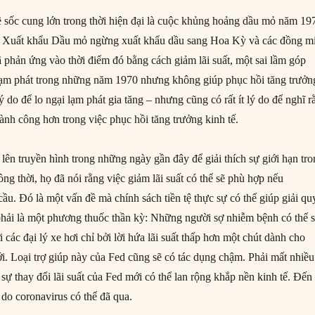
về sốc cung lớn trong thời hiện đại là cuộc khủng hoảng dầu mỏ năm 19
 Xuất khẩu Dầu mỏ ngừng xuất khẩu dầu sang Hoa Kỳ và các đồng m
ã phản ứng vào thời điểm đó bằng cách giảm lãi suất, một sai lầm góp
 lạm phát trong những năm 1970 nhưng không giúp phục hồi tăng trưởn
 lý do để lo ngại lạm phát gia tăng – nhưng cũng có rất ít lý do để nghĩ 
thành công hơn trong việc phục hồi tăng trưởng kinh tế.
lên truyền hình trong những ngày gần đây để giải thích sự giới hạn tr
g thời, họ đã nói rằng việc giảm lãi suất có thể sẽ phù hợp nếu
ầu. Đó là một vấn đề mà chính sách tiền tệ thực sự có thể giúp giải qu
hải là một phương thuốc thần kỳ: Những người sợ nhiễm bệnh có thể 
 các đại lý xe hơi chỉ bởi lời hứa lãi suất thấp hơn một chút dành cho
ới. Loại trợ giúp này của Fed cũng sẽ có tác dụng chậm. Phải mất nhiều
 sự thay đổi lãi suất của Fed mới có thể lan rộng khắp nền kinh tế. Đến
do coronavirus có thể đã qua.