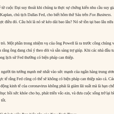
ể từ cuộc Đại suy thoái khi chúng ta thực sự chứng kiến nhu cầu suy g
 Kaplan, chủ tịch Dallas Fed, cho biết hôm thứ Sáu trên
Fox Business
.
c điều đó. Câu hỏi là nó sẽ kéo dài bao lâu? Nó sẽ tồn tại bao lâu nữa
trò. Một phần trong nhiệm vụ của ông Powell là ra trước công chúng 
 rằng ông đang chú ý theo dõi và sẵn sàng trợ giúp. Khi các nhà đầu t
ong lịch sử Fed thường có biện pháp can thiệp.
người tin tưởng mạnh mẽ nhất vào sức mạnh của ngân hàng trung ươ
ực tế rằng Fed cũng có thể sẽ không có biện pháp can thiệp nào cả. Cá
c động kinh tế của coronavirus không phải là giảm lãi suất mà là hạn ch
c hồi sức khỏe cho họ, phát triển vắc-xin, và đưa cuộc sống trở lại b
tốt.