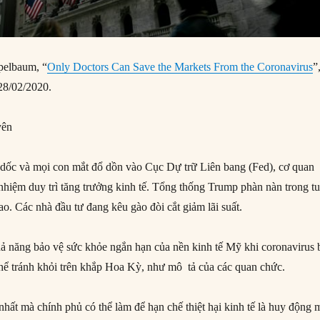
pelbaum, “
Only Doctors Can Save the Markets From the Coronavirus
”
28/02/2020.
yên
 dốc và mọi con mắt đổ dồn vào Cục Dự trữ Liên bang (Fed), cơ quan
 nhiệm duy trì tăng trưởng kinh tế. Tổng thống Trump phàn nàn trong t
cao. Các nhà đầu tư đang kêu gào đòi cắt giảm lãi suất.
hả năng bảo vệ sức khỏe ngắn hạn của nền kinh tế Mỹ khi coronavirus 
thể tránh khỏi trên khắp Hoa Kỳ, như mô tả của các quan chức.
hất mà chính phủ có thể làm để hạn chế thiệt hại kinh tế là huy động 