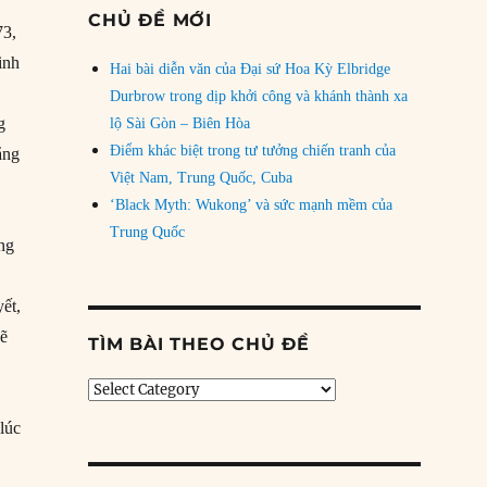
CHỦ ĐỀ MỚI
73,
inh
Hai bài diễn văn của Đại sứ Hoa Kỳ Elbridge
Durbrow trong dịp khởi công và khánh thành xa
g
lộ Sài Gòn – Biên Hòa
Điểm khác biệt trong tư tưởng chiến tranh của
rằng
Việt Nam, Trung Quốc, Cuba
‘Black Myth: Wukong’ và sức mạnh mềm của
Trung Quốc
ong
yết,
sẽ
TÌM BÀI THEO CHỦ ĐỀ
Tìm
bài
 lúc
theo
chủ
đề