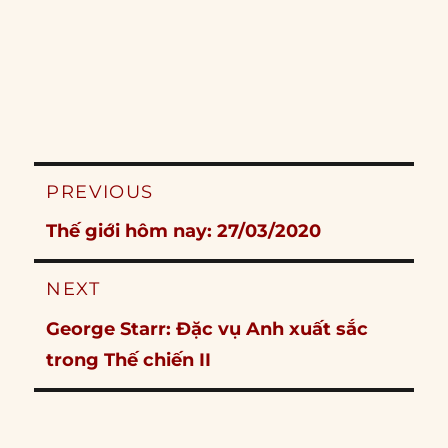
Post
PREVIOUS
navigation
Previous
Thế giới hôm nay: 27/03/2020
post:
NEXT
Next
George Starr: Đặc vụ Anh xuất sắc
post:
trong Thế chiến II