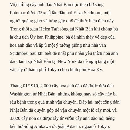
Việc trồng cây anh đào Nhật Bản dọc theo bờ sông
Potomac được đề xuất lần đầu bởi Eliza Scidmore, một
người quảng giao và từng gây quỹ để thực hiện điều này.
Trong thời gian Helen Taft sống tại Nhật Bản khi chồng bà
là chủ tịch Ủy ban Philippine, bà đã nhìn thấy vẻ đẹp của
hoa anh đào và ấp ủ một ý tưởng giống như nhà văn
Scidmore. Sau khi biết đệ nhất phu nhân yêu thích hoa anh
đào, lãnh sự Nhật Bản tại New York đã đề nghị tặng một
vài cây ở thành phố Tokyo cho chính phủ Hoa Kỳ.
Tháng 01/1910, 2.000 cây hoa anh đào đã được đưa đến
Washington từ Nhật Bản, nhưng không may số cây này bị
sâu bệnh trong quá trình vận chuyển. Đáp lại, một công dân
Nhật Bản đã quyên góp để vận chuyển một lô cây mới, và
3.020 cây non đã được lấy từ vườn cây anh đào nổi tiếng
bên bờ Sông Arakawa ở Quận Adachi, ngoại ô Tokyo.