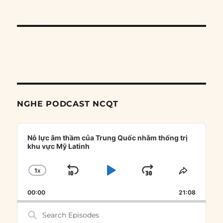
NGHE PODCAST NCQT
Audio
Player
Nỗ lực âm thầm của Trung Quốc nhằm thống trị
khu vực Mỹ Latinh
1
X
SKIP
PLAY
JUMP
CHANGE
SHARE
PLAYBACK
THIS
BACKWARD
PAUSE
FORWARD
00:00
RATE
21:08
EPISOD
Search
Episodes