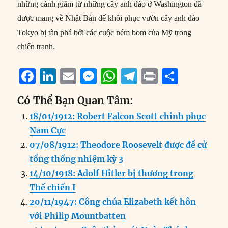
những cành giâm từ những cây anh đào ở Washington đã
được mang về Nhật Bản để khôi phục vườn cây anh đào
Tokyo bị tàn phá bởi các cuộc ném bom của Mỹ trong
chiến tranh.
F
Li
E
M
W
T
P
S
a
n
m
e
h
el
ri
h
Có Thể Bạn Quan Tâm:
c
k
ai
ss
at
e
n
a
18/01/1912: Robert Falcon Scott chinh phục
e
e
l
e
s
g
t
re
Nam Cực
b
d
n
A
r
07/08/1912: Theodore Roosevelt được đề cử
o
I
g
p
a
tổng thống nhiệm kỳ 3
o
n
er
p
m
14/10/1918: Adolf Hitler bị thương trong
k
Thế chiến I
20/11/1947: Công chúa Elizabeth kết hôn
với Philip Mountbatten