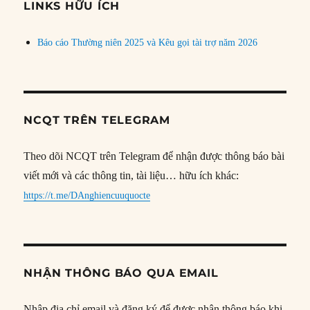
đề
LINKS HỮU ÍCH
Báo cáo Thường niên 2025 và Kêu gọi tài trợ năm 2026
NCQT TRÊN TELEGRAM
Theo dõi NCQT trên Telegram để nhận được thông báo bài
viết mới và các thông tin, tài liệu… hữu ích khác:
https://t.me/DAnghiencuuquocte
NHẬN THÔNG BÁO QUA EMAIL
Nhập địa chỉ email và đăng ký để được nhận thông báo khi