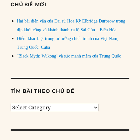
CHỦ ĐỀ MỚI
Hai bài diễn văn của Đại sứ Hoa Kỳ Elbridge Durbrow trong
dịp khởi công và khánh thành xa lộ Sài Gòn – Biên Hòa
Điểm khác biệt trong tư tưởng chiến tranh của Việt Nam,
Trung Quốc, Cuba
‘Black Myth: Wukong’ và sức mạnh mềm của Trung Quốc
TÌM BÀI THEO CHỦ ĐỀ
Tìm
bài
theo
chủ