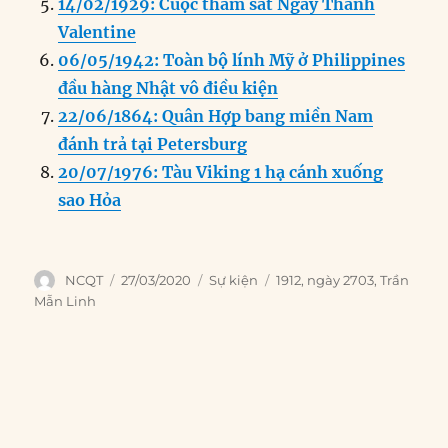
14/02/1929: Cuộc thảm sát Ngày Thánh
Valentine
06/05/1942: Toàn bộ lính Mỹ ở Philippines
đầu hàng Nhật vô điều kiện
22/06/1864: Quân Hợp bang miền Nam
đánh trả tại Petersburg
20/07/1976: Tàu Viking 1 hạ cánh xuống
sao Hỏa
Author
Posted
Categories
Tags
NCQT
27/03/2020
Sự kiện
1912
,
ngày 2703
,
Trần
on
Mẫn Linh