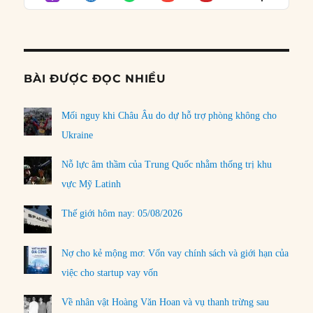
LIST
Podcast
Informat
BÀI ĐƯỢC ĐỌC NHIỀU
Mối nguy khi Châu Âu do dự hỗ trợ phòng không cho
Ukraine
Nỗ lực âm thầm của Trung Quốc nhằm thống trị khu
vực Mỹ Latinh
Thế giới hôm nay: 05/08/2026
Nợ cho kẻ mộng mơ: Vốn vay chính sách và giới hạn của
việc cho startup vay vốn
Về nhân vật Hoàng Văn Hoan và vụ thanh trừng sau