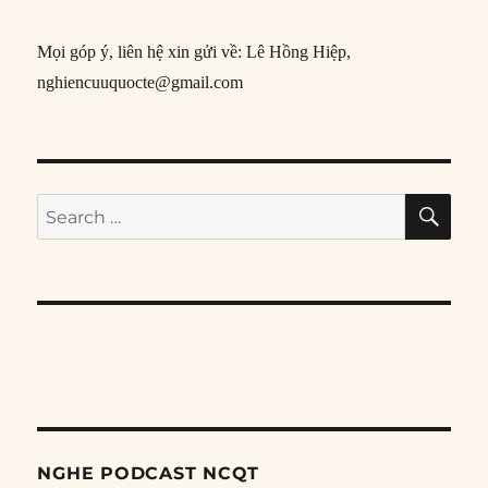
Mọi góp ý, liên hệ xin gửi về: Lê Hồng Hiệp,
nghiencuuquocte@gmail.com
SE
Search
for:
NGHE PODCAST NCQT