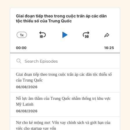
Audio
Player
Giai đoạn tiếp theo trong cuộc trấn áp các dân
tộc thiểu số của Trung Quốc
1
X
SKIP
PLAY
JUMP
CHANGE
SHARE
PLAYBACK
THIS
BACKWARD
PAUSE
FORWARD
00:00
RATE
16:25
EPISOD
Search
Episodes
Giai đoạn tiếp theo trong cuộc trấn áp các dân tộc thiểu số
của Trung Quốc
06/08/2026
Nỗ lực âm thầm của Trung Quốc nhằm thống trị khu vực
Mỹ Latinh
06/08/2026
Nợ cho kẻ mộng mơ: Vốn vay chính sách và giới hạn của
việc cho startup vay vốn