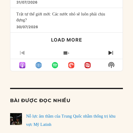
31/07/2026
Trật tự thế giới mới: Các nước nhỏ sẽ luôn phải chịu
đựng?
30/07/2026
LOAD MORE
PREVIOUS
SHOW
NEXT
EPISODE
EPISODES
EPISO
Show
LIST
Podcast
Informat
BÀI ĐƯỢC ĐỌC NHIỀU
Nỗ lực âm thầm của Trung Quốc nhằm thống trị khu
vực Mỹ Latinh