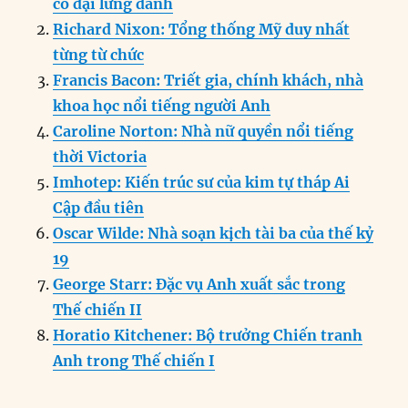
cổ đại lừng danh
b
d
n
A
r
Richard Nixon: Tổng thống Mỹ duy nhất
o
I
g
p
a
từng từ chức
o
n
er
p
m
Francis Bacon: Triết gia, chính khách, nhà
k
khoa học nổi tiếng người Anh
Caroline Norton: Nhà nữ quyền nổi tiếng
thời Victoria
Imhotep: Kiến trúc sư của kim tự tháp Ai
Cập đầu tiên
Oscar Wilde: Nhà soạn kịch tài ba của thế kỷ
19
George Starr: Đặc vụ Anh xuất sắc trong
Thế chiến II
Horatio Kitchener: Bộ trưởng Chiến tranh
Anh trong Thế chiến I