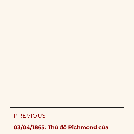
Post
PREVIOUS
navigation
Previous
03/04/1865: Thủ đô Richmond của