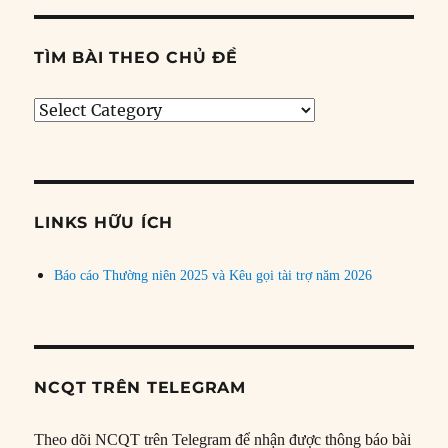
TÌM BÀI THEO CHỦ ĐỀ
Tìm
bài
theo
chủ
đề
LINKS HỮU ÍCH
Báo cáo Thường niên 2025 và Kêu gọi tài trợ năm 2026
NCQT TRÊN TELEGRAM
Theo dõi NCQT trên Telegram để nhận được thông báo bài