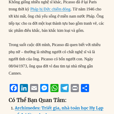
Không giống nhiều nghệ sĩ khác, Picasso đã ở lại Paris
trong thời kỳ
Pháp bị Đức chiếm đóng
. Từ năm 1946 cho
tới khi mất, ông chủ yếu sống ở miền nam nước Pháp. Ông
tiếp tục cho ra đời một loạt thành tựu bao gồm tranh vẽ, các
tác phẩm điêu khắc, bản khắc kim loại và gốm.
Trong suốt cuộc đời mình, Picasso đã quen biết với nhiều
phụ nữ – thường là những người có chất nghệ sĩ và là
người tình của ông. Picasso có bốn người con. Ngày
08/04/1973, ông qua đời vì đau tim tại nhà riêng gần
Cannes.
F
Li
E
M
W
T
P
S
a
n
m
e
h
el
ri
h
Có Thể Bạn Quan Tâm:
c
k
ai
ss
at
e
n
a
Archimedes: Triết gia, nhà toán học Hy Lạp
e
e
l
e
s
g
t
re