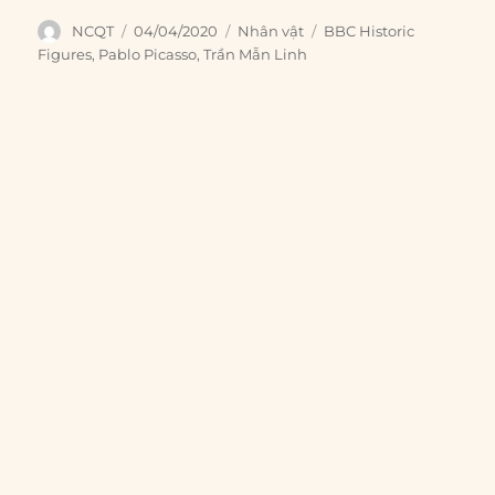
Author
Posted
Categories
Tags
NCQT
04/04/2020
Nhân vật
BBC Historic
on
Figures
,
Pablo Picasso
,
Trần Mẫn Linh