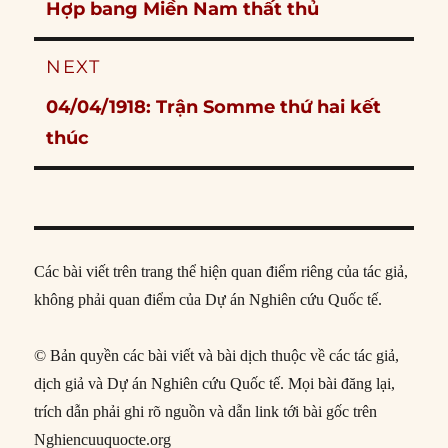
post:
Hợp bang Miền Nam thất thủ
NEXT
Next
04/04/1918: Trận Somme thứ hai kết
post:
thúc
Các bài viết trên trang thể hiện quan điểm riêng của tác giả,
không phải quan điểm của Dự án Nghiên cứu Quốc tế.
© Bản quyền các bài viết và bài dịch thuộc về các tác giả,
dịch giả và Dự án Nghiên cứu Quốc tế. Mọi bài đăng lại,
trích dẫn phải ghi rõ nguồn và dẫn link tới bài gốc trên
Nghiencuuquocte.org