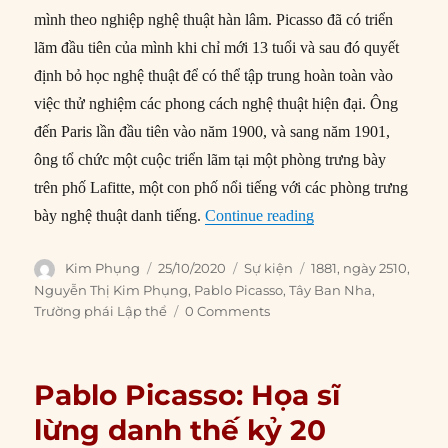
mình theo nghiệp nghệ thuật hàn lâm. Picasso đã có triển
lãm đầu tiên của mình khi chỉ mới 13 tuổi và sau đó quyết
định bỏ học nghệ thuật để có thể tập trung hoàn toàn vào
việc thử nghiệm các phong cách nghệ thuật hiện đại. Ông
đến Paris lần đầu tiên vào năm 1900, và sang năm 1901,
ông tổ chức một cuộc triển lãm tại một phòng trưng bày
trên phố Lafitte, một con phố nổi tiếng với các phòng trưng
“25/10/1881: Ngày s
bày nghệ thuật danh tiếng.
Continue reading
Author
Posted
Categories
Tags
Kim Phụng
25/10/2020
Sự kiện
1881
,
ngày 2510
,
on
Nguyễn Thị Kim Phụng
,
Pablo Picasso
,
Tây Ban Nha
,
Trường phái Lập thể
0 Comments
Pablo Picasso: Họa sĩ
lừng danh thế kỷ 20