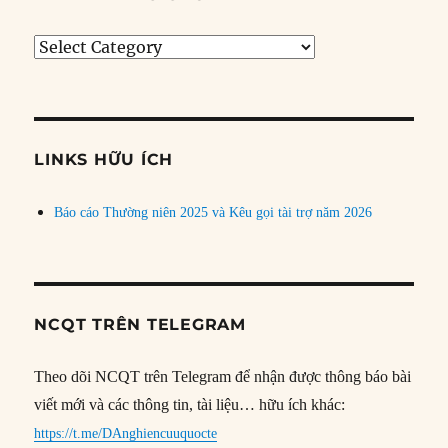
Tìm
bài
theo
chủ
đề
LINKS HỮU ÍCH
Báo cáo Thường niên 2025 và Kêu gọi tài trợ năm 2026
NCQT TRÊN TELEGRAM
Theo dõi NCQT trên Telegram để nhận được thông báo bài
viết mới và các thông tin, tài liệu… hữu ích khác:
https://t.me/DAnghiencuuquocte