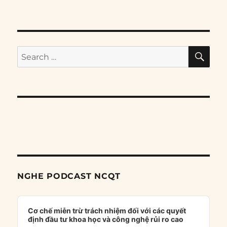
SE
Search
for:
NGHE PODCAST NCQT
Audio
Player
Cơ chế miễn trừ trách nhiệm đối với các quyết
định đầu tư khoa học và công nghệ rủi ro cao