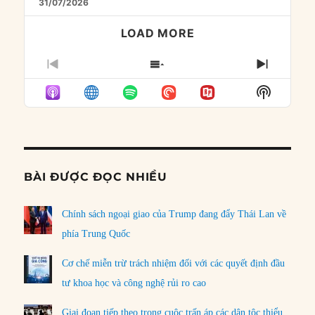
31/07/2026
LOAD MORE
PREVIOUS
SHOW
NEXT
EPISODE
EPISODES
EPISO
Show
LIST
Podcast
Informat
BÀI ĐƯỢC ĐỌC NHIỀU
Chính sách ngoại giao của Trump đang đẩy Thái Lan về
phía Trung Quốc
Cơ chế miễn trừ trách nhiệm đối với các quyết định đầu
tư khoa học và công nghệ rủi ro cao
Giai đoạn tiếp theo trong cuộc trấn áp các dân tộc thiểu