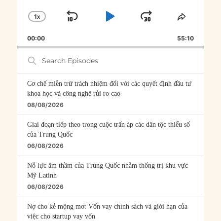
1
X
SKIP
PLAY
JUMP
CHANGE
SHARE
PLAYBACK
THIS
BACKWARD
PAUSE
FORWARD
00:00
RATE
55:10
EPISOD
Search
Episodes
Cơ chế miễn trừ trách nhiệm đối với các quyết định đầu tư
khoa học và công nghệ rủi ro cao
08/08/2026
Giai đoạn tiếp theo trong cuộc trấn áp các dân tộc thiểu số
của Trung Quốc
06/08/2026
Nỗ lực âm thầm của Trung Quốc nhằm thống trị khu vực
Mỹ Latinh
06/08/2026
Nợ cho kẻ mộng mơ: Vốn vay chính sách và giới hạn của
việc cho startup vay vốn