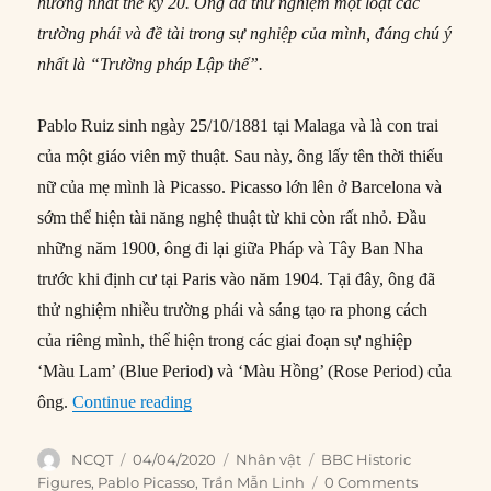
hưởng nhất thế kỷ 20. Ông đã thử nghiệm một loạt các
trường phái và đề tài trong sự nghiệp của mình, đáng chú ý
nhất là “Trường pháp Lập thể”.
Pablo Ruiz sinh ngày 25/10/1881 tại Malaga và là con trai
của một giáo viên mỹ thuật. Sau này, ông lấy tên thời thiếu
nữ của mẹ mình là Picasso. Picasso lớn lên ở Barcelona và
sớm thể hiện tài năng nghệ thuật từ khi còn rất nhỏ. Đầu
những năm 1900, ông đi lại giữa Pháp và Tây Ban Nha
trước khi định cư tại Paris vào năm 1904. Tại đây, ông đã
thử nghiệm nhiều trường phái và sáng tạo ra phong cách
của riêng mình, thể hiện trong các giai đoạn sự nghiệp
‘Màu Lam’ (Blue Period) và ‘Màu Hồng’ (Rose Period) của
“Pablo Picasso: Họa sĩ lừng danh thế kỷ 2
ông.
Continue reading
Author
Posted
Categories
Tags
NCQT
04/04/2020
Nhân vật
BBC Historic
on
Figures
,
Pablo Picasso
,
Trần Mẫn Linh
0 Comments