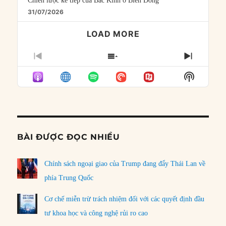
Chiến lược kế tiếp của Bắc Kinh ở Biển Đông
31/07/2026
LOAD MORE
PREVIOUS
SHOW
NEXT
EPISODE
EPISODES
EPISO
Show
LIST
Podcast
Informat
BÀI ĐƯỢC ĐỌC NHIỀU
Chính sách ngoại giao của Trump đang đẩy Thái Lan về
phía Trung Quốc
Cơ chế miễn trừ trách nhiệm đối với các quyết định đầu
tư khoa học và công nghệ rủi ro cao