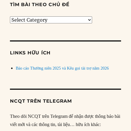
TÌM BÀI THEO CHỦ ĐỀ
Tìm
bài
theo
chủ
đề
LINKS HỮU ÍCH
Báo cáo Thường niên 2025 và Kêu gọi tài trợ năm 2026
NCQT TRÊN TELEGRAM
Theo dõi NCQT trên Telegram để nhận được thông báo bài
viết mới và các thông tin, tài liệu… hữu ích khác: