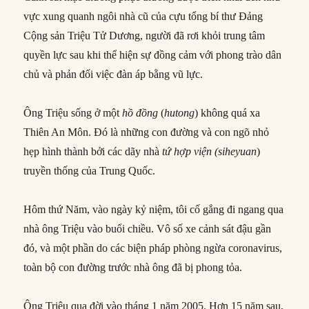
vực xung quanh ngôi nhà cũ của cựu tổng bí thư Đảng
Cộng sản Triệu Tử Dương, người đã rơi khỏi trung tâm
quyền lực sau khi thể hiện sự đồng cảm với phong trào dân
chủ và phản đối việc đàn áp bằng vũ lực.
Ông Triệu sống ở một
hồ đồng
(
hutong
) không quá xa
Thiên An Môn. Đó là những con đường và con ngõ nhỏ
hẹp hình thành bởi các dãy nhà
tứ hợp viện (siheyuan
)
truyền thống của Trung Quốc.
Hôm thứ Năm, vào ngày kỷ niệm, tôi cố gắng đi ngang qua
nhà ông Triệu vào buổi chiều. Vô số xe cảnh sát đậu gần
đó, và một phần do các biện pháp phòng ngừa coronavirus,
toàn bộ con đường trước nhà ông đã bị phong tỏa.
Ông Triệu qua đời vào tháng 1 năm 2005. Hơn 15 năm sau,