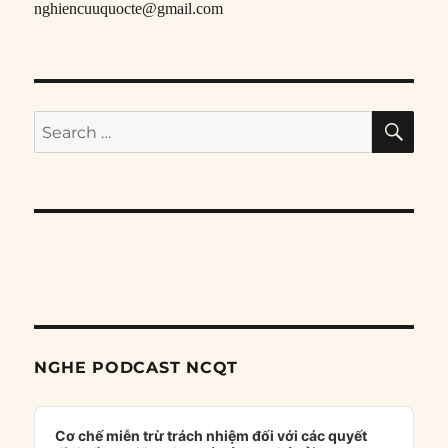
nghiencuuquocte@gmail.com
SE
Search
for:
NGHE PODCAST NCQT
Audio
Player
Cơ chế miễn trừ trách nhiệm đối với các quyết