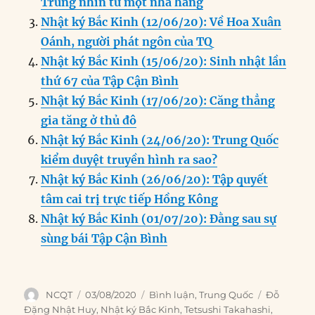
o
I
g
p
a
Trung nhìn từ một nhà hàng
o
n
er
p
m
Nhật ký Bắc Kinh (12/06/20): Về Hoa Xuân
k
Oánh, người phát ngôn của TQ
Nhật ký Bắc Kinh (15/06/20): Sinh nhật lần
thứ 67 của Tập Cận Bình
Nhật ký Bắc Kinh (17/06/20): Căng thẳng
gia tăng ở thủ đô
Nhật ký Bắc Kinh (24/06/20): Trung Quốc
kiểm duyệt truyền hình ra sao?
Nhật ký Bắc Kinh (26/06/20): Tập quyết
tâm cai trị trực tiếp Hồng Kông
Nhật ký Bắc Kinh (01/07/20): Đằng sau sự
sùng bái Tập Cận Bình
Author
Posted
Categories
Tags
NCQT
03/08/2020
Bình luận
,
Trung Quốc
Đỗ
on
Đặng Nhật Huy
,
Nhật ký Bắc Kinh
,
Tetsushi Takahashi
,