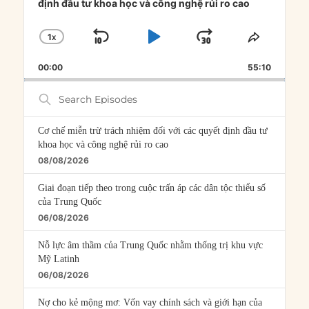
định đầu tư khoa học và công nghệ rủi ro cao
1
X
SKIP
PLAY
JUMP
CHANGE
SHARE
PLAYBACK
THIS
BACKWARD
PAUSE
FORWARD
00:00
RATE
55:10
EPISOD
Search
Episodes
Cơ chế miễn trừ trách nhiệm đối với các quyết định đầu tư
khoa học và công nghệ rủi ro cao
08/08/2026
Giai đoạn tiếp theo trong cuộc trấn áp các dân tộc thiểu số
của Trung Quốc
06/08/2026
Nỗ lực âm thầm của Trung Quốc nhằm thống trị khu vực
Mỹ Latinh
06/08/2026
Nợ cho kẻ mộng mơ: Vốn vay chính sách và giới hạn của