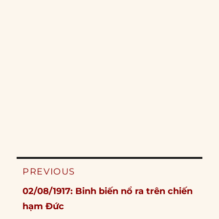
Post
PREVIOUS
navigation
Previous
02/08/1917: Binh biến nổ ra trên chiến
post:
hạm Đức