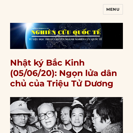
MENU
Nghiên cứu quốc tế
Nhật ký Bắc Kinh
(05/06/20): Ngọn lửa dân
chủ của Triệu Tử Dương