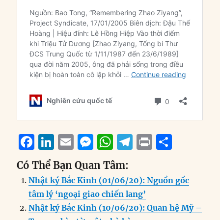
F
Li
E
M
W
T
P
S
a
n
m
e
h
el
ri
h
Có Thể Bạn Quan Tâm:
c
k
ai
ss
at
e
n
a
Nhật ký Bắc Kinh (01/06/20): Nguồn gốc
e
e
l
e
s
g
t
re
tâm lý ‘ngoại giao chiến lang’
b
d
n
A
r
Nhật ký Bắc Kinh (10/06/20): Quan hệ Mỹ –