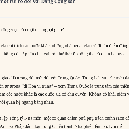
à một rủi ro đối với Đảng Cộng sản
 công việc của một nhà ngoại giao?
ị gia chỉ trích các nước khác, những nhà ngoại giao sẽ đi tìm điểm đồng
 không có sự phân chia vai trò như thế sẽ không thể có quan hệ ngoại
giao” là tương đối mới đối với Trung Quốc. Trong lịch sử, các triều đạ
n tư tưởng “dĩ Hoa vi trung” – xem Trung Quốc là trung tâm của thiê
em các nước khác là các quốc gia có chủ quyền. Không có khái niệm 
 mối quan hệ ngang bằng nhau.
lập Tổng lý Nha môn, một cơ quan chính phủ phụ trách chính sách đ
ị Anh và Pháp đánh bại trong Chiến tranh Nha phiến lần hai. Khi mà