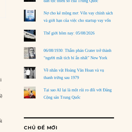
dân tộc thiểu số của Trung Quốc
Nợ cho kẻ mộng mơ: Vốn vay chính sách
và giới hạn của việc cho startup vay vốn
Thế giới hôm nay: 05/08/2026
06/08/1930: Thẩm phán Crater trở thành
“người mất tích bí ẩn nhất” New York
Về nhân vật Hoàng Văn Hoan và vụ
thanh trừng sau 1979
i
n
Tại sao AI lại là một rủi ro đối với Đảng
về
Cộng sản Trung Quốc
ối
CHỦ ĐỀ MỚI