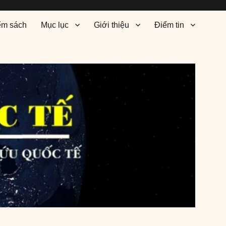
ểm sách
Mục lục
Giới thiệu
Điểm tin