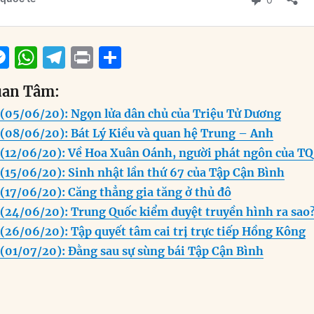
M
W
T
P
S
m
e
h
el
ri
h
uan Tâm:
i
ss
at
e
n
a
 (05/06/20): Ngọn lửa dân chủ của Triệu Tử Dương
e
s
g
t
re
 (08/06/20): Bát Lý Kiều và quan hệ Trung – Anh
n
A
r
 (12/06/20): Về Hoa Xuân Oánh, người phát ngôn của TQ
g
p
a
(15/06/20): Sinh nhật lần thứ 67 của Tập Cận Bình
er
p
m
(17/06/20): Căng thẳng gia tăng ở thủ đô
 (24/06/20): Trung Quốc kiểm duyệt truyền hình ra sao
(26/06/20): Tập quyết tâm cai trị trực tiếp Hồng Kông
(01/07/20): Đằng sau sự sùng bái Tập Cận Bình