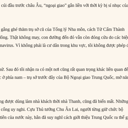
úi đầu trước châu Âu, “ngoại giao” gắn liền với thời kỳ bị sỉ nhục củ
cố gắng ghé thăm trụ sở cũ của Tổng lý Nha môn, cách Tử Cấm Thành
đông. Thật không may, con đường đến đó vẫn còn đóng cửa do các biệ
avirus. Vì không phải là cư dân trong khu vực, tôi không được phép 
 thử. Sau đó tôi nhận ra có một nơi cũng rất quan trọng khác liên quan đ
c ở phía nam – trụ sở trước đây của Bộ Ngoại giao Trung Quốc, mở n
ừng được dùng làm nhà khách thời nhà Thanh, cũng đã biến mất. Những
nh cổng uy nghi. Cựu Thủ tướng Chu Ân Lai, người từng giữ chức bộ
tiên của nước này, hẳn đã suy nghĩ cách giới thiệu Trung Quốc ra thế g