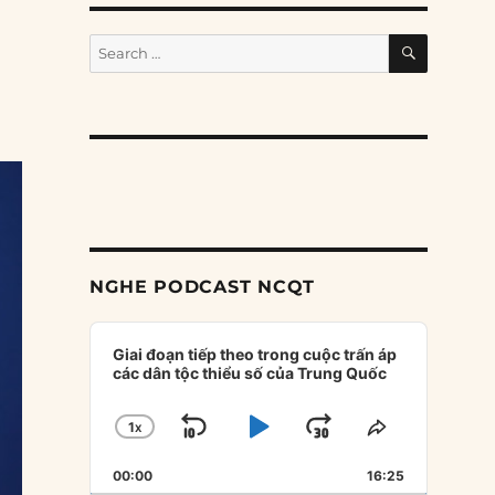
SEARCH
Search
for:
NGHE PODCAST NCQT
Audio
Player
Giai đoạn tiếp theo trong cuộc trấn áp
các dân tộc thiểu số của Trung Quốc
1
X
SKIP
PLAY
JUMP
CHANGE
SHARE
PLAYBACK
THIS
BACKWARD
PAUSE
FORWARD
00:00
RATE
16:25
EPISODE