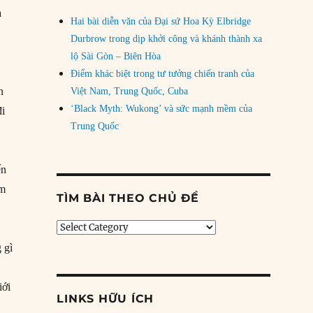
a
Hai bài diễn văn của Đại sứ Hoa Kỳ Elbridge
Durbrow trong dịp khởi công và khánh thành xa
lộ Sài Gòn – Biên Hòa
Điểm khác biệt trong tư tưởng chiến tranh của
n
Việt Nam, Trung Quốc, Cuba
‘Black Myth: Wukong’ và sức mạnh mềm của
đi
Trung Quốc
ến
ăm
TÌM BÀI THEO CHỦ ĐỀ
Tìm
bài
 gì
theo
chủ
đề
iới
LINKS HỮU ÍCH