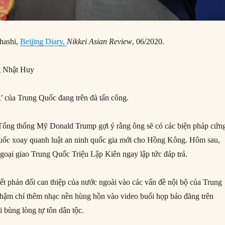
ahashi,
Beijing Diary,
Nikkei Asian Review
, 06/2020.
 Nhật Huy
g’ của Trung Quốc đang trên đà tấn công.
Tổng thống Mỹ Donald Trump gợi ý rằng ông sẽ có các biện pháp cứn
Quốc xoay quanh luật an ninh quốc gia mới cho Hồng Kông. Hôm sau,
oại giao Trung Quốc Triệu Lập Kiên ngay lập tức đáp trả.
t phản đối can thiệp của nước ngoài vào các vấn đề nội bộ của Trung
hậm chí thêm nhạc nền hùng hồn vào video buổi họp báo đăng trên
ổi bùng lòng tự tôn dân tộc.