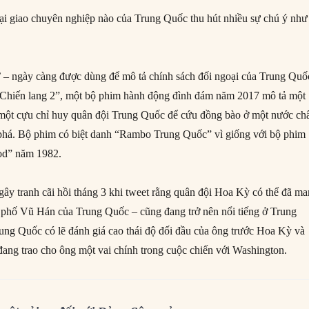
i giao chuyên nghiệp nào của Trung Quốc thu hút nhiều sự chú ý như
’ – ngày càng được dùng để mô tả chính sách đối ngoại của Trung Quố
 “Chiến lang 2”, một bộ phim hành động đình đám năm 2017 mô tả một
 một cựu chỉ huy quân đội Trung Quốc để cứu đồng bào ở một nước ch
n phá. Bộ phim có biệt danh “Rambo Trung Quốc” vì giống với bộ phim
od” năm 1982.
gây tranh cãi hồi tháng 3 khi tweet rằng quân đội Hoa Kỳ có thể đã m
 phố Vũ Hán của Trung Quốc – cũng đang trở nên nổi tiếng ở Trung
ng Quốc có lẽ đánh giá cao thái độ đối đầu của ông trước Hoa Kỳ và
ng trao cho ông một vai chính trong cuộc chiến với Washington.