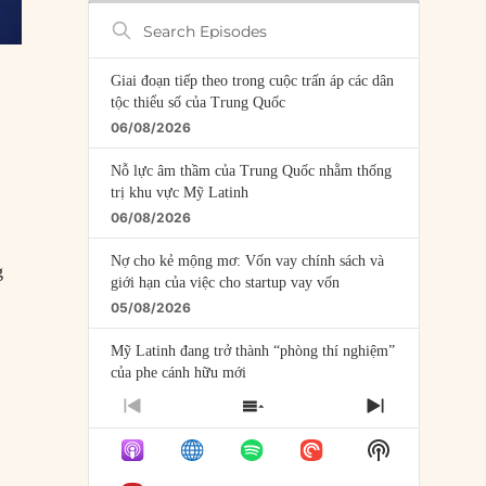
Search
Episodes
Giai đoạn tiếp theo trong cuộc trấn áp các dân
tộc thiểu số của Trung Quốc
06/08/2026
Nỗ lực âm thầm của Trung Quốc nhằm thống
trị khu vực Mỹ Latinh
06/08/2026
Nợ cho kẻ mộng mơ: Vốn vay chính sách và
g
giới hạn của việc cho startup vay vốn
05/08/2026
Mỹ Latinh đang trở thành “phòng thí nghiệm”
của phe cánh hữu mới
04/08/2026
PREVIOUS
SHOW
NEXT
EPISODE
EPISODES
EPISODE
Tại sao Trung Quốc phủ nhận cuộc gặp với
Show
LIST
Ngoại trưởng Nhật Bản?
Podcast