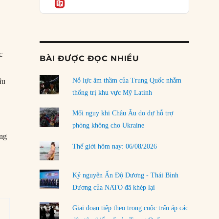
Informatio
04/08/2026
Điểm mù chiến lược của Trump tại Thái Bình
Dương
03/08/2026
c –
BÀI ĐƯỢC ĐỌC NHIỀU
Đặt cược vào thất bại: Các quỹ đầu tư mạo
hiểm quốc gia và khía cạnh chính trị của vốn
rủi ro
Nỗ lực âm thầm của Trung Quốc nhằm
âu
02/08/2026
thống trị khu vực Mỹ Latinh
Làm thế nào để kết thúc Chiến tranh Iran?
Mối nguy khi Châu Âu do dự hỗ trợ
01/08/2026
phòng không cho Ukraine
ang
Chiến lược kế tiếp của Bắc Kinh ở Biển Đông
Thế giới hôm nay: 06/08/2026
31/07/2026
Trật tự thế giới mới: Các nước nhỏ sẽ luôn
Kỷ nguyên Ấn Độ Dương - Thái Bình
phải chịu đựng?
Dương của NATO đã khép lại
30/07/2026
Giai đoạn tiếp theo trong cuộc trấn áp các
LOAD MORE