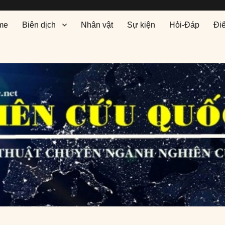
me
Biên dịch
Nhân vật
Sự kiện
Hỏi-Đáp
Đi