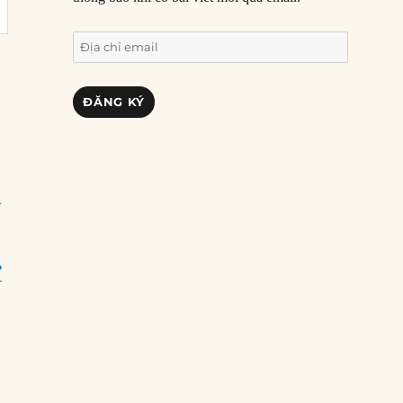
Địa
chỉ
email
ĐĂNG KÝ
?