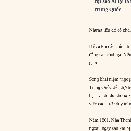
Tại sao AI lại l
Trung Quốc
Nhưng liệu đó có phải
Kể cả khi các chính tr
đằng sau cánh gà. Nếu
giao.
Song khái niệm “ngoại 
Trung Quốc đều dựatrê
hạ – và do đó không x
việc các nước duy trì
Năm 1861, Nhà Thanh 
ngoại, ngay sau khi b