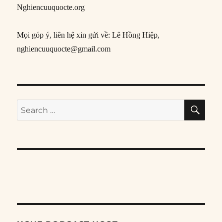
Nghiencuuquocte.org
Mọi góp ý, liên hệ xin gửi về: Lê Hồng Hiệp,
nghiencuuquocte@gmail.com
SE
Search
for: