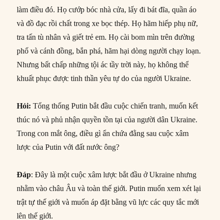
làm điều đó. Họ cướp bóc nhà cửa, lấy đi bát đĩa, quần áo
và đồ đạc rồi chất trong xe bọc thép. Họ hãm hiếp phụ nữ,
tra tấn tù nhân và giết trẻ em. Họ cài bom mìn trên đường
phố và cánh đồng, bắn phá, hãm hại dòng người chạy loạn.
Nhưng bất chấp những tội ác tầy trời này, họ không thể
khuất phục được tinh thần yêu tự do của người Ukraine.
Hỏi
:
Tổng thống Putin bắt đầu cuộc chiến tranh, muốn kết
thúc nó và phủ nhận quyền tồn tại của người dân Ukraine.
Trong con mắt ông, điều gì ẩn chứa đằng sau cuộc xâm
lược của Putin với đất nước ông?
Đáp
: Đây là một cuộc xâm lược bắt đầu ở Ukraine nhưng
nhằm vào châu Âu và toàn thế giới. Putin muốn xem xét lại
trật tự thế giới và muốn áp đặt bằng vũ lực các quy tắc mới
lên thế giới.