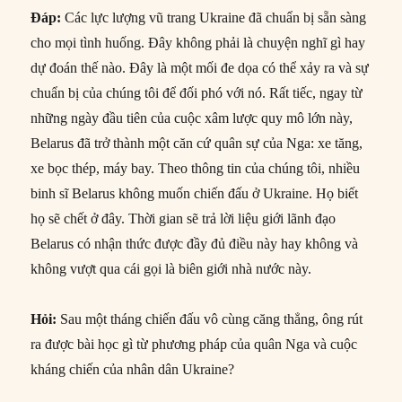
Đáp
:
Các lực lượng vũ trang Ukraine đã chuẩn bị sẵn sàng
cho mọi tình huống. Đây không phải là chuyện nghĩ gì hay
dự đoán thế nào. Đây là một mối đe dọa có thể xảy ra và sự
chuẩn bị của chúng tôi để đối phó với nó. Rất tiếc, ngay từ
những ngày đầu tiên của cuộc xâm lược quy mô lớn này,
Belarus đã trở thành một căn cứ quân sự của Nga: xe tăng,
xe bọc thép, máy bay. Theo thông tin của chúng tôi, nhiều
binh sĩ Belarus không muốn chiến đấu ở Ukraine. Họ biết
họ sẽ chết ở đây. Thời gian sẽ trả lời liệu giới lãnh đạo
Belarus có nhận thức được đầy đủ điều này hay không và
không vượt qua cái gọi là biên giới nhà nước này.
Hỏi
:
Sau một tháng chiến đấu vô cùng căng thẳng, ông rút
ra được bài học gì từ phương pháp của quân Nga và cuộc
kháng chiến của nhân dân Ukraine?