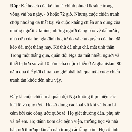
Đáp
: Kế hoạch của kẻ thù là chinh phục Ukraine trong
vòng vài ba ngày, 48 hoặc 72 giờ. Nhưng cuộc chiến tranh
chớp nhoáng đã thất bại và cuộc kháng chiến anh dũng của
những người Ukraine, những người đang bảo vệ đất nước,
nhà cửa của họ, gia đình họ, tự do và chủ quyền của họ, đã
kéo dài một tháng nay. Kẻ thù đã nhụt chí, mất tinh thần.
Trong một tháng qua, quân đội Nga đã mất nhiều người và
thiết bị hơn so với 10 năm của cuộc chiến ở Afghanistan. 80
năm qua thế giới chưa bao giờ phải trải qua một cuộc chiến
tranh tàn khốc đến như vậy.
Đây là cuộc chiến mà quân đội Nga không thực hiện các
luật lệ và quy ước. Họ sử dụng các loại vũ khí và bom bị
cấm bởi các công ước quốc tế. Họ giết thường dân, phụ nữ
và trẻ em. Họ đánh bom các bệnh viện, trường học và nhà
hát, nơi thường dân ẩn náu trong các tầng hầm. Họ cố tình