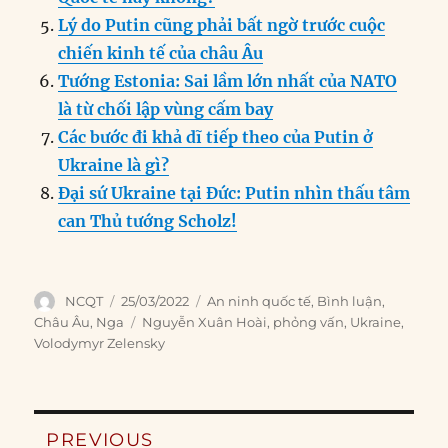
Lý do Putin cũng phải bất ngờ trước cuộc
chiến kinh tế của châu Âu
Tướng Estonia: Sai lầm lớn nhất của NATO
là từ chối lập vùng cấm bay
Các bước đi khả dĩ tiếp theo của Putin ở
Ukraine là gì?
Đại sứ Ukraine tại Đức: Putin nhìn thấu tâm
can Thủ tướng Scholz!
Author
Posted
Categories
NCQT
25/03/2022
An ninh quốc tế
,
Bình luận
,
on
Tags
Châu Âu
,
Nga
Nguyễn Xuân Hoài
,
phỏng vấn
,
Ukraine
,
Volodymyr Zelensky
Post
PREVIOUS