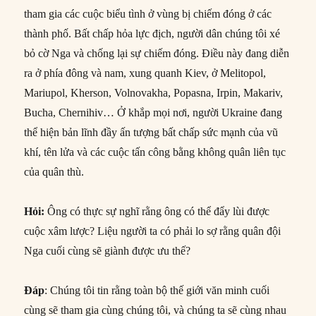
tham gia các cuộc biểu tình ở vùng bị chiếm đóng ở các
thành phố. Bất chấp hỏa lực địch, người dân chúng tôi xé
bỏ cờ Nga và chống lại sự chiếm đóng. Điều này đang diễn
ra ở phía đông và nam, xung quanh Kiev, ở Melitopol,
Mariupol, Kherson, Volnovakha, Popasna, Irpin, Makariv,
Bucha, Chernihiv… Ở khắp mọi nơi, người Ukraine đang
thể hiện bản lĩnh đầy ấn tượng bất chấp sức mạnh của vũ
khí, tên lửa và các cuộc tấn công bằng không quân liên tục
của quân thù.
Hỏi
:
Ông có thực sự nghĩ rằng ông có thể đẩy lùi được
cuộc xâm lược? Liệu người ta có phải lo sợ rằng quân đội
Nga cuối cùng sẽ giành được ưu thế?
Đáp
: Chúng tôi tin rằng toàn bộ thế giới văn minh cuối
cùng sẽ tham gia cùng chúng tôi, và chúng ta sẽ cùng nhau