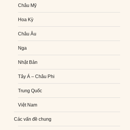
Châu Mỹ
Hoa Kỳ
Châu Âu
Nga
Nhật Bản
Tây Á – Châu Phi
Trung Quốc
Việt Nam
Nghiên cứu quốc tế
Các vấn đề chung