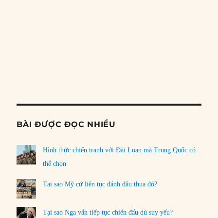
03/08/2026
LOAD MORE
PREVIOUS
SHOW
NEXT
EPISODE
EPISODES
EPISO
Show
LIST
Podcast
Information
BÀI ĐƯỢC ĐỌC NHIỀU
Hình thức chiến tranh với Đài Loan mà Trung Quốc có
thể chọn
Tại sao Mỹ cứ liên tục đánh đâu thua đó?
Tại sao Nga vẫn tiếp tục chiến đấu dù suy yếu?