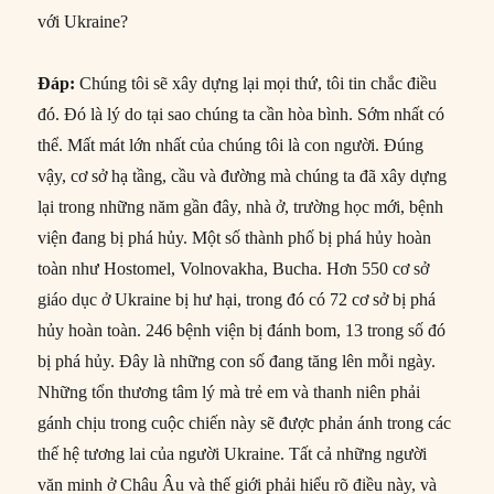
với Ukraine?
Đáp
:
Chúng tôi sẽ xây dựng lại mọi thứ, tôi tin chắc điều
đó. Đó là lý do tại sao chúng ta cần hòa bình. Sớm nhất có
thể. Mất mát lớn nhất của chúng tôi là con người. Đúng
vậy, cơ sở hạ tầng, cầu và đường mà chúng ta đã xây dựng
lại trong những năm gần đây, nhà ở, trường học mới, bệnh
viện đang bị phá hủy. Một số thành phố bị phá hủy hoàn
toàn như Hostomel, Volnovakha, Bucha. Hơn 550 cơ sở
giáo dục ở Ukraine bị hư hại, trong đó có 72 cơ sở bị phá
hủy hoàn toàn. 246 bệnh viện bị đánh bom, 13 trong số đó
bị phá hủy. Đây là những con số đang tăng lên mỗi ngày.
Những tổn thương tâm lý mà trẻ em và thanh niên phải
gánh chịu trong cuộc chiến này sẽ được phản ánh trong các
thế hệ tương lai của người Ukraine. Tất cả những người
văn minh ở Châu Âu và thế giới phải hiểu rõ điều này, và