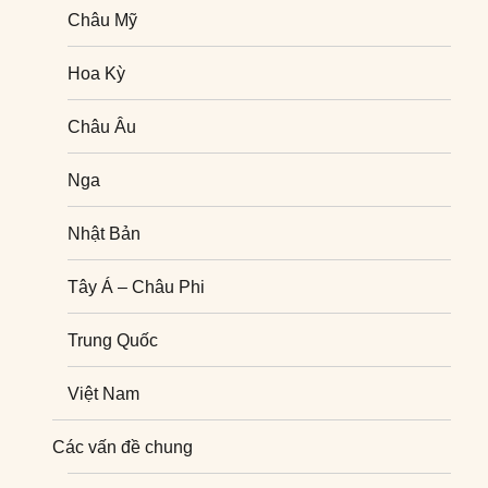
Châu Mỹ
Hoa Kỳ
Châu Âu
Nga
Nhật Bản
Tây Á – Châu Phi
Trung Quốc
Việt Nam
Nghiên cứu quốc tế
Các vấn đề chung