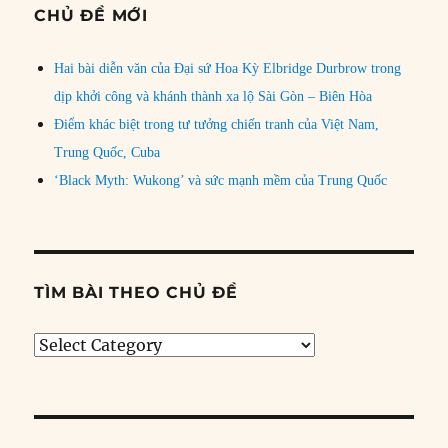
CHỦ ĐỀ MỚI
Hai bài diễn văn của Đại sứ Hoa Kỳ Elbridge Durbrow trong
dịp khởi công và khánh thành xa lộ Sài Gòn – Biên Hòa
Điểm khác biệt trong tư tưởng chiến tranh của Việt Nam,
Trung Quốc, Cuba
‘Black Myth: Wukong’ và sức mạnh mềm của Trung Quốc
TÌM BÀI THEO CHỦ ĐỀ
Tìm
bài
theo
chủ