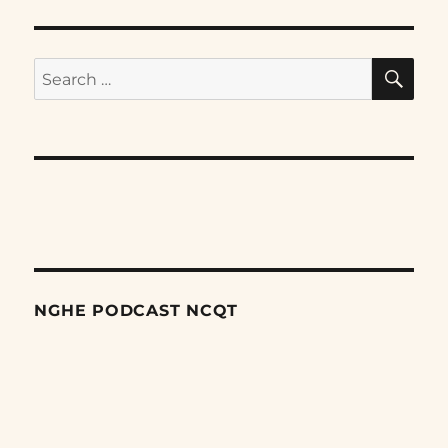
SE
Search
for:
NGHE PODCAST NCQT
Search
Episodes