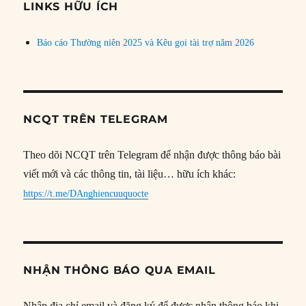
đề
LINKS HỮU ÍCH
Báo cáo Thường niên 2025 và Kêu gọi tài trợ năm 2026
NCQT TRÊN TELEGRAM
Theo dõi NCQT trên Telegram để nhận được thông báo bài
viết mới và các thông tin, tài liệu… hữu ích khác:
https://t.me/DAnghiencuuquocte
NHẬN THÔNG BÁO QUA EMAIL
Nhập địa chỉ email và đăng ký để được nhận thông báo khi