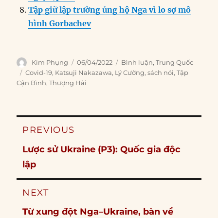
Tập giữ lập trường ủng hộ Nga vì lo sợ mô
hình Gorbachev
Author
Posted
Categories
Kim Phụng
06/04/2022
Bình luận
,
Trung Quốc
on
Tags
Covid-19
,
Katsuji Nakazawa
,
Lý Cường
,
sách nói
,
Tập
Cận Bình
,
Thượng Hải
Post
PREVIOUS
navigation
Previous
Lược sử Ukraine (P3): Quốc gia độc ​​
post:
lập
NEXT
Next
Từ xung đột Nga–Ukraine, bàn về