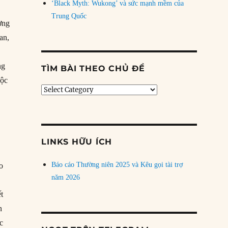
‘Black Myth: Wukong’ và sức mạnh mềm của
Trung Quốc
ơng
an,
u
ng
TÌM BÀI THEO CHỦ ĐỀ
uộc
Tìm
bài
theo
chủ
đề
LINKS HỮU ÍCH
Báo cáo Thường niên 2025 và Kêu gọi tài trợ
o
năm 2026
t
n
c