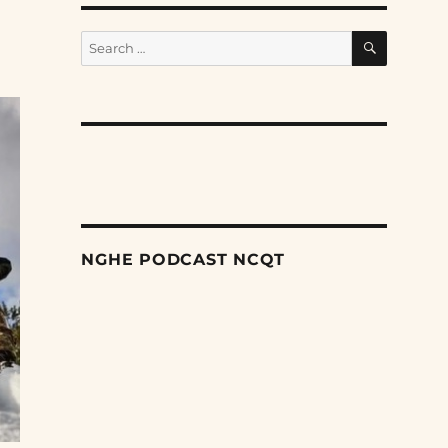
SEARCH
Search
for:
NGHE PODCAST NCQT
Search
Episodes
Nỗ lực âm thầm của Trung Quốc nhằm thống
trị khu vực Mỹ Latinh