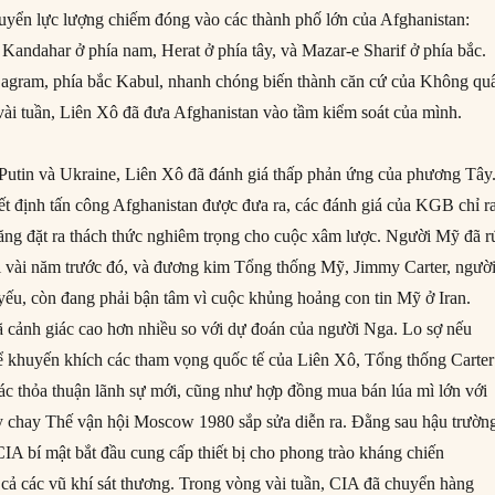
yển lực lượng chiếm đóng vào các thành phố lớn của Afghanistan:
 Kandahar ở phía nam, Herat ở phía tây, và Mazar-e Sharif ở phía bắc.
gram, phía bắc Kabul, nhanh chóng biến thành căn cứ của Không qu
ài tuần, Liên Xô đã đưa Afghanistan vào tầm kiểm soát của mình.
Putin và Ukraine, Liên Xô đã đánh giá thấp phản ứng của phương Tây
t định tấn công Afghanistan được đưa ra, các đánh giá của KGB chỉ r
ng đặt ra thách thức nghiêm trọng cho cuộc xâm lược. Người Mỹ đã r
i vài năm trước đó, và đương kim Tổng thống Mỹ, Jimmy Carter, ngườ
ếu, còn đang phải bận tâm vì cuộc khủng hoảng con tin Mỹ ở Iran.
cảnh giác cao hơn nhiều so với dự đoán của người Nga. Lo sợ nếu
 khuyến khích các tham vọng quốc tế của Liên Xô, Tổng thống Carter
c thỏa thuận lãnh sự mới, cũng như hợp đồng mua bán lúa mì lớn với
ẩy chay Thế vận hội Moscow 1980 sắp sửa diễn ra. Đằng sau hậu trườn
CIA bí mật bắt đầu cung cấp thiết bị cho phong trào kháng chiến
cả các vũ khí sát thương. Trong vòng vài tuần, CIA đã chuyển hàng