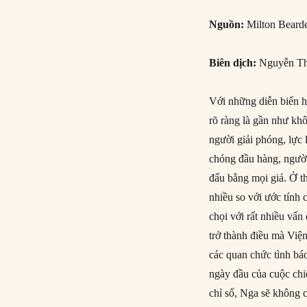
Nguồn:
Milton Bearde
Biên dịch:
Nguyễn Th
Với những diễn biến h
rõ ràng là gần như kh
người giải phóng, lực
chóng đầu hàng, người
đấu bằng mọi giá. Ở th
nhiều so với ước tính
chọi với rất nhiều vấn
trở thành điều mà Viện
các quan chức tình bá
ngày đầu của cuộc chiế
chỉ số, Nga sẽ không 