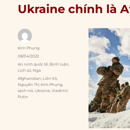
Ukraine chính là 
Author
Kim Phụng
Posted
08/04/2022
on
Categories
An ninh quốc tế
,
Bình luận
,
Lịch sử
,
Nga
Tags
Afghanistan
,
Liên Xô
,
Nguyễn Thị Kim Phụng
,
sách nói
,
Ukraine
,
Vladimir
Putin