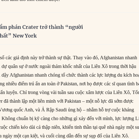
ẩm phán Crater trở thành “người
nhất” New York
số các giả định này trở thành sự thật. Thay vào đó, Afghanistan nhanh
n dự quân sự ở nước ngoài thảm khốc nhất của Liên Xô trong thời hậu
i dậy Afghanistan nhanh chóng tổ chức thành các lực lượng du kích ho
g nhiều điểm trú ẩn an toàn ở Pakistan, nơi họ được các sĩ quan tình 
huấn luyện. Chỉ trong vòng vài tuần sau cuộc xâm lược của Liên Xô, Tổ
 đã thành lập một liên minh với Pakistan – một nỗ lực đã sớm được
Vương quốc Anh, và Ả Rập Saudi ủng hộ – nhằm hỗ trợ cuộc kháng
. Không chuẩn bị kỹ càng cho những gì xảy đến với mình, lực lượng L
ộc chiến kéo dài cả thập niên, khiến tinh thần tại quê nhà ngày một s
a ngày một cạn kiệt, và cuối cùng dẫn đến sự sụp đổ của Liên Xô.