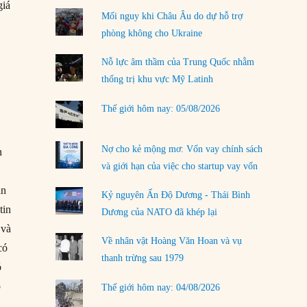
02/08/2026
giá
Mối nguy khi Châu Âu do dự hỗ trợ
Làm thế nào để kết thúc Chiến tranh Iran?
phòng không cho Ukraine
01/08/2026
Nỗ lực âm thầm của Trung Quốc nhằm
Chiến lược kế tiếp của Bắc Kinh ở Biển Đông
thống trị khu vực Mỹ Latinh
31/07/2026
Thế giới hôm nay: 05/08/2026
Trật tự thế giới mới: Các nước nhỏ sẽ luôn
phải chịu đựng?
30/07/2026
Nợ cho kẻ mộng mơ: Vốn vay chính sách
n
và giới hạn của việc cho startup vay vốn
Tập tìm cách chôn vùi bê bối chấn động vòng
tròn thân cận của mình
an
Kỷ nguyên Ấn Độ Dương - Thái Bình
29/07/2026
tin
Dương của NATO đã khép lại
 và
LOAD MORE
Về nhân vật Hoàng Văn Hoan và vụ
có
thanh trừng sau 1979
ó
p
Thế giới hôm nay: 04/08/2026