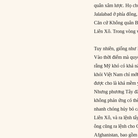
quân xâm lược. Họ chu
Jalalabad ở phía đông,
Căn cứ Không quân Ba
Liên Xô. Trong vòng v
Tuy nhiên, giống như 
Vào thời điểm mà quyế
rằng Mỹ khó có khả nă
khỏi Việt Nam chỉ mớ
được cho là khá mềm y
Nhưng phương Tây đã 
không phản ứng có thể
nhanh chóng hủy bỏ cá
Liên Xô, và ra lệnh t
ông cũng ra lệnh cho 
Afghanistan, bao gồm 