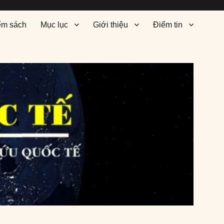
ểm sách
Mục lục
Giới thiệu
Điểm tin