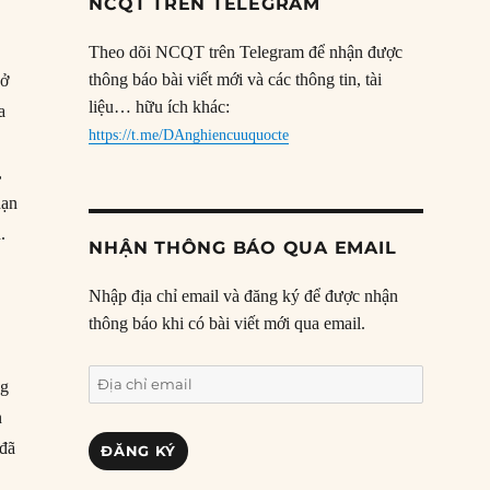
NCQT TRÊN TELEGRAM
Theo dõi NCQT trên Telegram để nhận được
thông báo bài viết mới và các thông tin, tài
 ở
liệu… hữu ích khác:
a
https://t.me/DAnghiencuuquocte
y
,
hạn
.
NHẬN THÔNG BÁO QUA EMAIL
Nhập địa chỉ email và đăng ký để được nhận
thông báo khi có bài viết mới qua email.
g
Địa
ng
chỉ
n
email
 đã
ĐĂNG KÝ