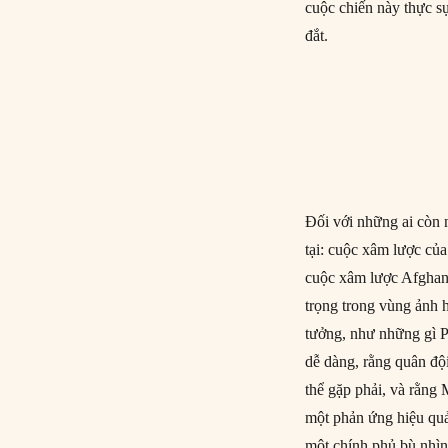
cuộc chiến này thực sự
đắt.
Đối với những ai còn 
tại: cuộc xâm lược củ
cuộc xâm lược Afghan
trọng trong vùng ảnh 
tưởng, như những gì Pu
dễ dàng, rằng quân đội
thể gặp phải, và rằng
một phản ứng hiệu quả
một chính phủ bù nhìn