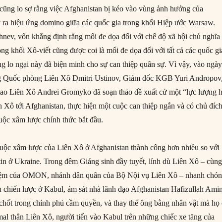
cũng lo sợ rằng việc Afghanistan bị kéo vào vùng ảnh hưởng của
 ra hiệu ứng domino giữa các quốc gia trong khối Hiệp ước Warsaw.
nev, vốn khẳng định rằng mối đe dọa đối với chế độ xã hội chủ nghĩa
ong khối Xô-viết cũng được coi là mối đe dọa đối với tất cả các quốc gi
ng lo ngại này đã biện minh cho sự can thiệp quân sự. Vì vậy, vào ngà
g Quốc phòng Liên Xô Dmitri Ustinov, Giám đốc KGB Yuri Andropov
iao Liên Xô Andrei Gromyko đã soạn thảo đề xuất cử một “lực lượng 
 Xô tới Afghanistan, thực hiện một cuộc can thiệp ngắn và có chủ đích
ộc xâm lược chính thức bắt đầu.
cuộc xâm lược của Liên Xô ở Afghanistan thành công hơn nhiều so với
in ở Ukraine. Trong đêm Giáng sinh đầy tuyết, lính dù Liên Xô – cùn
hiệm của OMON, nhánh dân quân của Bộ Nội vụ Liên Xô – nhanh chó
u chiến lược ở Kabul, ám sát nhà lãnh đạo Afghanistan Hafizullah Ami
 chốt trong chính phủ cầm quyền, và thay thế ông bằng nhân vật mà họ
al thân Liên Xô, người tiến vào Kabul trên những chiếc xe tăng của