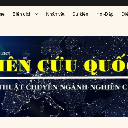
me
Biên dịch
Nhân vật
Sự kiện
Hỏi-Đáp
Đi