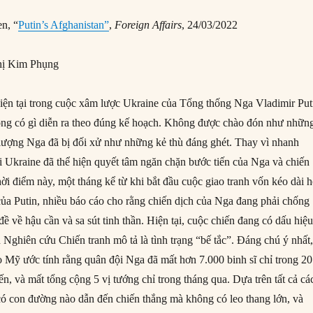
n, “
Putin’s Afghanistan”
,
Foreign Affairs
, 24/03/2022
ị Kim Phụng
iện tại trong cuộc xâm lược Ukraine của Tổng thống Nga Vladimir Put
ông có gì diễn ra theo đúng kế hoạch. Không được chào đón như nhữn
 lượng Nga đã bị đối xử như những kẻ thù đáng ghét. Thay vì nhanh
 Ukraine đã thể hiện quyết tâm ngăn chặn bước tiến của Nga và chiến
ời điểm này, một tháng kể từ khi bắt đầu cuộc giao tranh vốn kéo dài 
 của Putin, nhiều báo cáo cho rằng chiến dịch của Nga đang phải chống
 đề về hậu cần và sa sút tinh thần. Hiện tại, cuộc chiến đang có dấu hiệ
 Nghiên cứu Chiến tranh mô tả là tình trạng “bế tắc”. Đáng chú ý nhất
o Mỹ ước tính rằng quân đội Nga đã mất hơn 7.000 binh sĩ chỉ trong 20
n, và mất tổng cộng 5 vị tướng chỉ trong tháng qua. Dựa trên tất cả cá
có con đường nào dẫn đến chiến thắng mà không có leo thang lớn, và