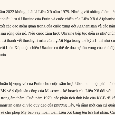
năm 2022 không phải là Liên Xô năm 1979. Nhưng với những điểm tư
c phiêu lưu ở Ukraine của Putin và cuộc chiến của Liên Xô ở Afghanist
xét các đặc điểm quan trọng của cuộc xung đột Afghanistan và các hậ
sâu rộng của nó. Nếu cuộc xâm lược Ukraine tiếp tục diễn ra như chú
à trở thành vết thương rỉ máu của người Nga trong thế kỷ 21, thì như c
 với Liên Xô, cuộc chiến Ukraine có thể đe dọa sự tồn vong của chế độ
utin.
uẩn bị vụng về của Putin cho cuộc xâm lược Ukraine – một phần là d
báo Mỹ về ý định tấn công của Moscow – kế hoạch của Liên Xô đối với
a trong âm thầm. Cuối năm 1979, các phân tích tình báo của KGB đã kế
ghanistan đang đi vào quỹ đạo của phương Tây, và rằng một căn cứ quâ
sẽ cho phép Mỹ bao vây hoàn toàn Liên Xô bằng tên lửa hạt nhân. Cá