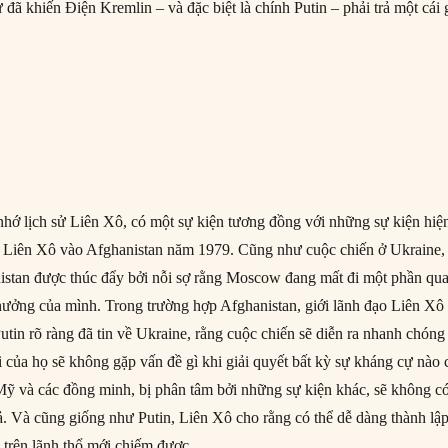
 đã khiến Điện Kremlin – và đặc biệt là chính Putin – phải trả một cái 
nhớ lịch sử Liên Xô, có một sự kiện tương đồng với những sự kiện hiệ
a Liên Xô vào Afghanistan năm 1979. Cũng như cuộc chiến ở Ukraine,
istan được thúc đẩy bởi nỗi sợ rằng Moscow đang mất đi một phần qu
hưởng của mình. Trong trường hợp Afghanistan, giới lãnh đạo Liên Xô 
tin rõ ràng đã tin về Ukraine, rằng cuộc chiến sẽ diễn ra nhanh chóng
 của họ sẽ không gặp vấn đề gì khi giải quyết bất kỳ sự kháng cự nào 
 Mỹ và các đồng minh, bị phân tâm bởi những sự kiện khác, sẽ không c
. Và cũng giống như Putin, Liên Xô cho rằng có thể dễ dàng thành lậ
 trên lãnh thổ mới chiếm được.