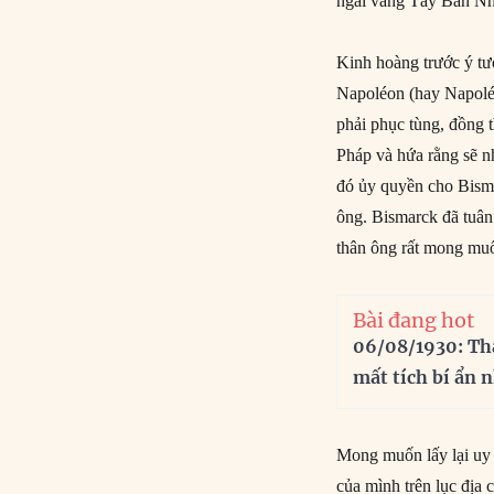
ngai vàng Tây Ban Nh
Kinh hoàng trước ý t
Napoléon (hay Napoléo
phải phục tùng, đồng 
Pháp và hứa rằng sẽ n
đó ủy quyền cho Bisma
ông. Bismarck đã tuân 
thân ông rất mong mu
Bài đang hot
06/08/1930: Th
mất tích bí ẩn 
Mong muốn lấy lại uy t
của mình trên lục địa