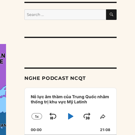
SEARCH
Search
for:
NGHE PODCAST NCQT
Audio
Player
Nỗ lực âm thầm của Trung Quốc nhằm
thống trị khu vực Mỹ Latinh
1
X
SKIP
PLAY
JUMP
CHANGE
SHARE
PLAYBACK
THIS
BACKWARD
PAUSE
FORWARD
00:00
RATE
21:08
EPISODE