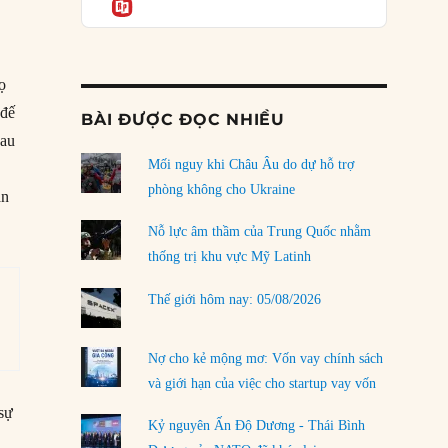
Informatio
03/08/2026
Đặt cược vào thất bại: Các quỹ đầu tư mạo
hiểm quốc gia và khía cạnh chính trị của vốn
rủi ro
ọ
02/08/2026
 đế
BÀI ĐƯỢC ĐỌC NHIỀU
sau
Làm thế nào để kết thúc Chiến tranh Iran?
Mối nguy khi Châu Âu do dự hỗ trợ
01/08/2026
phòng không cho Ukraine
ản
Chiến lược kế tiếp của Bắc Kinh ở Biển Đông
31/07/2026
Nỗ lực âm thầm của Trung Quốc nhằm
thống trị khu vực Mỹ Latinh
Trật tự thế giới mới: Các nước nhỏ sẽ luôn
phải chịu đựng?
Thế giới hôm nay: 05/08/2026
30/07/2026
Tập tìm cách chôn vùi bê bối chấn động vòng
Nợ cho kẻ mộng mơ: Vốn vay chính sách
tròn thân cận của mình
và giới hạn của việc cho startup vay vốn
29/07/2026
 sự
Kỷ nguyên Ấn Độ Dương - Thái Bình
LOAD MORE