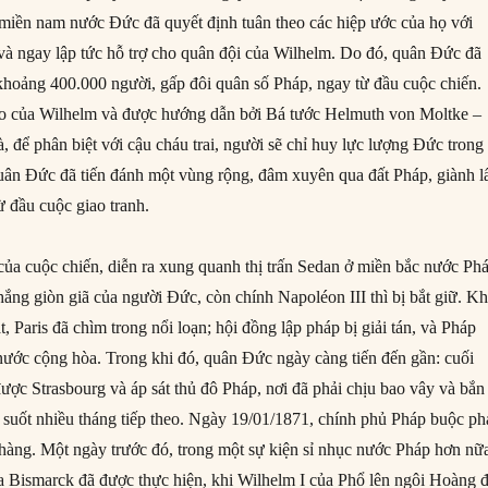
miền nam nước Đức đã quyết định tuân theo các hiệp ước của họ với
à ngay lập tức hỗ trợ cho quân đội của Wilhelm. Do đó, quân Đức đã
hoảng 400.000 người, gấp đôi quân số Pháp, ngay từ đầu cuộc chiến.
cao của Wilhelm và được hướng dẫn bởi Bá tước Helmuth von Moltke –
, để phân biệt với cậu cháu trai, người sẽ chỉ huy lực lượng Đức trong
quân Đức đã tiến đánh một vùng rộng, đâm xuyên qua đất Pháp, giành l
ừ đầu cuộc giao tranh.
của cuộc chiến, diễn ra xung quanh thị trấn Sedan ở miền bắc nước Ph
thắng giòn giã của người Đức, còn chính Napoléon III thì bị bắt giữ. Kh
t, Paris đã chìm trong nổi loạn; hội đồng lập pháp bị giải tán, và Pháp
nước cộng hòa. Trong khi đó, quân Đức ngày càng tiến đến gần: cuối
ược Strasbourg và áp sát thủ đô Pháp, nơi đã phải chịu bao vây và bắn
 suốt nhiều tháng tiếp theo. Ngày 19/01/1871, chính phủ Pháp buộc ph
hàng. Một ngày trước đó, trong một sự kiện sỉ nhục nước Pháp hơn nữ
a Bismarck đã được thực hiện, khi Wilhelm I của Phổ lên ngôi Hoàng 