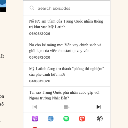
Search
Episodes
Nỗ lực âm thầm của Trung Quốc nhằm thống
trị khu vực Mỹ Latinh
06/08/2026
Nợ cho kẻ mộng mơ: Vốn vay chính sách và
giới hạn của việc cho startup vay vốn
ất
05/08/2026
Mỹ Latinh đang trở thành “phòng thí nghiệm”
của phe cánh hữu mới
04/08/2026
Tại sao Trung Quốc phủ nhận cuộc gặp với
von
Ngoại trưởng Nhật Bản?
số
04/08/2026
PREVIOUS
SHOW
NEXT
EPISODE
EPISODES
EPISODE
Điểm mù chiến lược của Trump tại Thái Bình
Show
LIST
n
Dương
Podcast