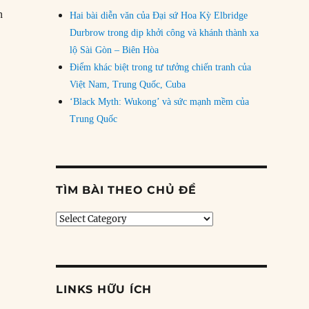
n
Hai bài diễn văn của Đại sứ Hoa Kỳ Elbridge
Durbrow trong dịp khởi công và khánh thành xa
lộ Sài Gòn – Biên Hòa
Điểm khác biệt trong tư tưởng chiến tranh của
Việt Nam, Trung Quốc, Cuba
‘Black Myth: Wukong’ và sức mạnh mềm của
Trung Quốc
TÌM BÀI THEO CHỦ ĐỀ
,
Tìm
bài
theo
chủ
đề
LINKS HỮU ÍCH