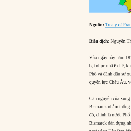
Nguồn:
Treaty of Fra
Biên dịch:
Nguyễn Th
Vào ngày này năm 1871
bại nhục nhã ê chề, k
Phổ và đánh dấu sự xu
quyền lực Châu Âu, vố
Căn nguyên của xung 
Bismarck nhằm thống n
đó, chính là nước Phổ 
Bismarck dàn dựng nh