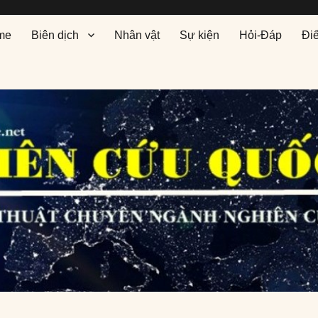
me
Biên dịch
Nhân vật
Sự kiện
Hỏi-Đáp
Đi