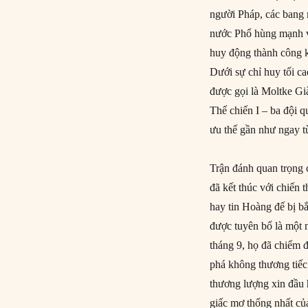
người Pháp, các bang 
nước Phổ hùng mạnh v
huy động thành công k
Dưới sự chỉ huy tối 
được gọi là Moltke Già
Thế chiến I – ba đội 
ưu thế gần như ngay t
Trận đánh quan trọng 
đã kết thúc với chiến 
hay tin Hoàng đế bị bắ
được tuyên bố là một 
tháng 9, họ đã chiếm đ
phá không thương tiếc
thương lượng xin đầu 
giấc mơ thống nhất củ