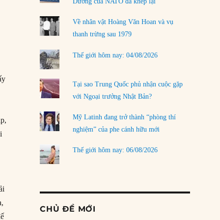
Dương của NATO đã khép lại
Về nhân vật Hoàng Văn Hoan và vụ
thanh trừng sau 1979
Thế giới hôm nay: 04/08/2026
ấy
Tại sao Trung Quốc phủ nhận cuộc gặp
với Ngoại trưởng Nhật Bản?
Mỹ Latinh đang trở thành “phòng thí
áp,
nghiệm” của phe cánh hữu mới
i
Thế giới hôm nay: 06/08/2026
ải
a,
CHỦ ĐỀ MỚI
đế