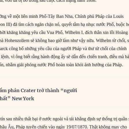
a, vốn đã bị bỏ trống sau cuộc cách mạng năm 1868.
ưởng về một liên minh Phổ-Tây Ban Nha, Chính phủ Pháp của Louis
n III) đã tìm cách ngăn chặn nó, quyết tâm hạ nhục nước Phổ, buộc h
thời khăng khăng yêu cầu Vua Phổ, Wilhelm I, đích thân xin lỗi Hoàng
hà Hohenzollern sẽ không bao giờ làm như vậy nữa. Wilhelm từ chối, 
rck công bố những yêu cầu của người Pháp và thư từ chối của chính
lệnh, vì ông biết rằng hành động ấy sẽ dẫn đến chiến tranh, điều mà b
ốn, nhằm giải phóng nước Phổ hoàn toàn khỏi ảnh hưởng của Pháp.
ẩm phán Crater trở thành “người
nhất” New York
ín sau nhiều thất bại ở nước ngoài và tái khẳng định sự thống trị quân
 châu Âu, Pháp tuyên chiến vào ngày 19/07/1870. Thật không may cho