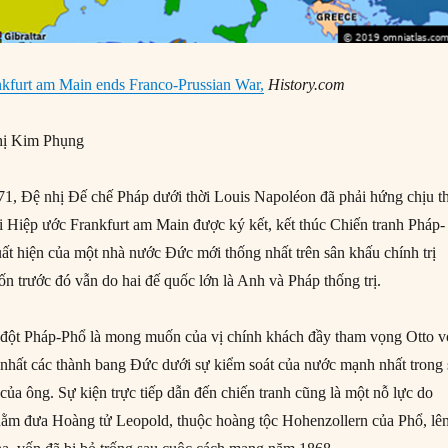
nkfurt am Main ends Franco-Prussian War,
History.com
ị Kim Phụng
, Đệ nhị Đế chế Pháp dưới thời Louis Napoléon đã phải hứng chịu th
hi Hiệp ước Frankfurt am Main được ký kết, kết thúc Chiến tranh Pháp-
ất hiện của một nhà nước Đức mới thống nhất trên sân khấu chính trị
n trước đó vẫn do hai đế quốc lớn là Anh và Pháp thống trị.
đột Pháp-Phổ là mong muốn của vị chính khách đầy tham vọng Otto 
hất các thành bang Đức dưới sự kiểm soát của nước mạnh nhất trong 
của ông. Sự kiện trực tiếp dẫn đến chiến tranh cũng là một nỗ lực do
ằm đưa Hoàng tử Leopold, thuộc hoàng tộc Hohenzollern của Phổ, lê