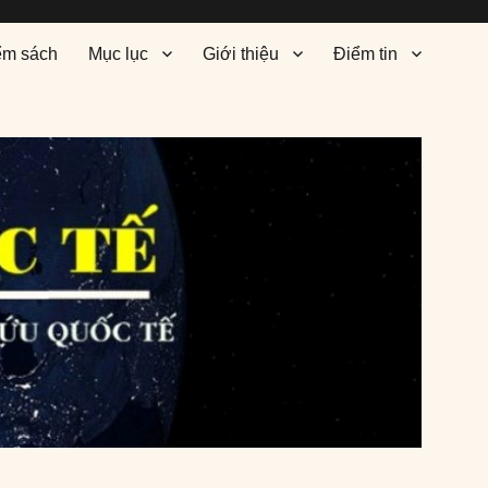
ểm sách
Mục lục
Giới thiệu
Điểm tin