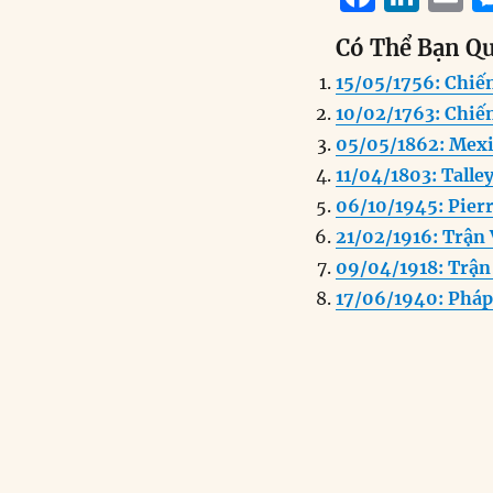
a
n
Có Thể Bạn Q
c
k
a
15/05/1756: Chiế
e
e
l
10/02/1763: Chiế
b
d
05/05/1862: Mexi
o
I
11/04/1803: Talle
o
n
06/10/1945: Pierre
k
21/02/1916: Trận
09/04/1918: Trận
17/06/1940: Pháp