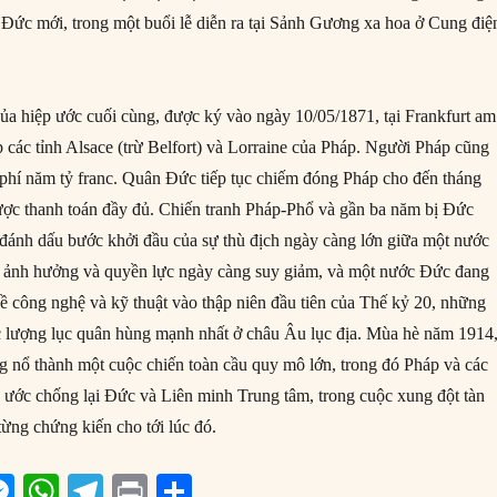
 Đức mới, trong một buổi lễ diễn ra tại Sảnh Gương xa hoa ở Cung điệ
ủa hiệp ước cuối cùng, được ký vào ngày 10/05/1871, tại Frankfurt am
 các tỉnh Alsace (trừ Belfort) và Lorraine của Pháp. Người Pháp cũng
 phí năm tỷ franc. Quân Đức tiếp tục chiếm đóng Pháp cho đến tháng
được thanh toán đầy đủ. Chiến tranh Pháp-Phổ và gần ba năm bị Đức
đánh dấu bước khởi đầu của sự thù địch ngày càng lớn giữa một nước
ới ảnh hưởng và quyền lực ngày càng suy giảm, và một nước Đức đang
về công nghệ và kỹ thuật vào thập niên đầu tiên của Thế kỷ 20, những
c lượng lục quân hùng mạnh nhất ở châu Âu lục địa. Mùa hè năm 1914
ng nổ thành một cuộc chiến toàn cầu quy mô lớn, trong đó Pháp và các
ước chống lại Đức và Liên minh Trung tâm, trong cuộc xung đột tàn
từng chứng kiến cho tới lúc đó.
M
W
T
P
S