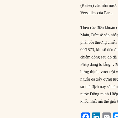
(Kaiser) của nhà nước
Versailles của Paris.
Theo các điều khoản c
Main, Đức sẽ sáp nhập
phải bồi thường chiến
09/1873, khi số tiền 
chiếm đóng sau đó đã 
Pháp đang lo lắng, v
hưng thịnh, vượt trội 
người đã xây dựng lự
sự thù địch này sẽ bù
nước Đồng minh Hiệp 
khốc nhất mà thế giới 
F
Li
E