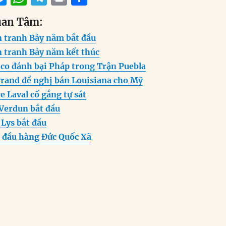
m
e
h
el
ri
h
uan Tâm:
i
ss
at
e
n
a
n tranh Bảy năm bắt đầu
e
s
g
t
re
n tranh Bảy năm kết thúc
n
A
r
co đánh bại Pháp trong Trận Puebla
g
p
a
yrand đề nghị bán Louisiana cho Mỹ
er
p
m
 Laval cố gắng tự sát
 Verdun bắt đầu
 Lys bắt đầu
 đầu hàng Đức Quốc Xã