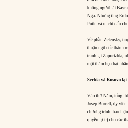
không người lái Bayra
Nga. Nhưng ông Erdog
Putin và ra chỉ dấu c
Về phần Zelensky, ôn
thuận ngũ cốc thành m
tranh tại Zaporizhia, 
một thảm họa hạt nhân
Serbia và Kosovo lại
Vào thứ Năm, tổng thố
Josep Borrell, ủy viê
chương trình thảo luận
quyền tự trị cho các t