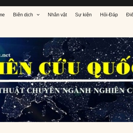
me
Biên dịch
Nhân vật
Sự kiện
Hỏi-Đáp
Đi