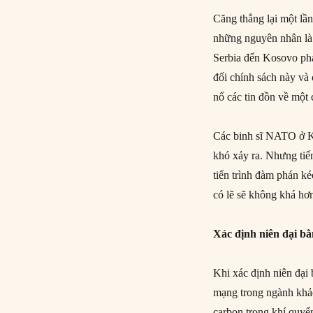
Căng thẳng lại một lầ
những nguyên nhân là 
Serbia đến Kosovo phả
đối chính sách này v
nổ các tin đồn về một
Các binh sĩ NATO ở K
khó xảy ra. Nhưng tiế
tiến trình đàm phán k
có lẽ sẽ không khá hơ
Xác định niên đại bằ
Khi xác định niên đại
mạng trong ngành khảo
carbon trong khí quyể