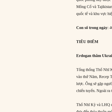
Mông Cổ và Tajikistan
quốc tế và khu vực hi
Con số trong ngày
: 
TIÊU ĐIỂM
Erdogan thăm Ukra
Tổng thống Thổ Nhĩ Kỳ
vào thứ Năm, Recep T
lược. Ông sẽ gặp ngư
chiến tuyến. Ngoài ra
Thổ Nhĩ Kỳ và LHQ đã
đưa đến thỏa thuận m