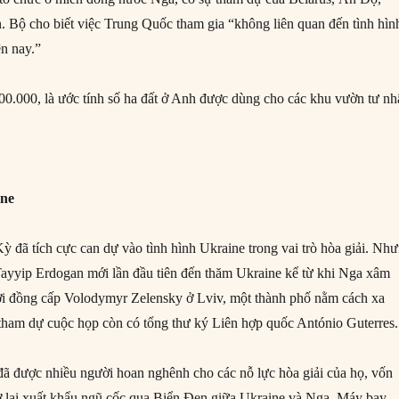
. Bộ cho biết việc Trung Quốc tham gia “không liên quan đến tình hìn
ện nay.”
400.000, là ước tính số ha đất ở Anh được dùng cho các khu vườn tư nh
ine
 đã tích cực can dự vào tình hình Ukraine trong vai trò hòa giải. Nh
ayyip Erdogan mới lần đầu tiên đến thăm Ukraine kể từ khi Nga xâm
ời đồng cấp Volodymyr Zelensky ở Lviv, một thành phố nằm cách xa
 tham dự cuộc họp còn có tổng thư ký Liên hợp quốc António Guterres.
 được nhiều người hoan nghênh cho các nỗ lực hòa giải của họ, vốn
ở lại xuất khẩu ngũ cốc qua Biển Đen giữa Ukraine và Nga. Máy bay