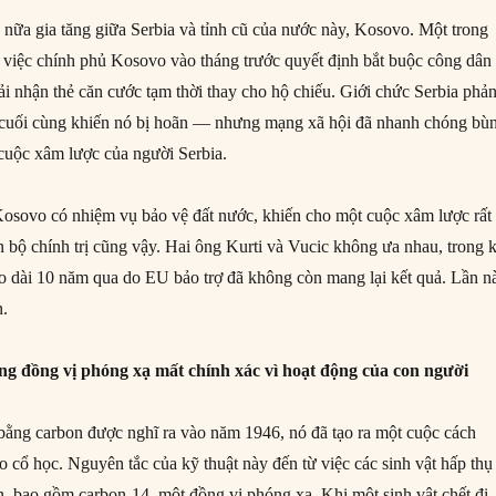
n nữa gia tăng giữa Serbia và tỉnh cũ của nước này, Kosovo. Một trong
việc chính phủ Kosovo vào tháng trước quyết định bắt buộc công dân
i nhận thẻ căn cước tạm thời thay cho hộ chiếu. Giới chức Serbia phả
à cuối cùng khiến nó bị hoãn — nhưng mạng xã hội đã nhanh chóng bù
 cuộc xâm lược của người Serbia.
osovo có nhiệm vụ bảo vệ đất nước, khiến cho một cuộc xâm lược rất
n bộ chính trị cũng vậy. Hai ông Kurti và Vucic không ưa nhau, trong 
éo dài 10 năm qua do EU bảo trợ đã không còn mang lại kết quả. Lần n
n.
ng đồng vị phóng xạ mất chính xác vì hoạt động của con người
 bằng carbon được nghĩ ra vào năm 1946, nó đã tạo ra một cuộc cách
 cổ học. Nguyên tắc của kỹ thuật này đến từ việc các sinh vật hấp thụ
n, bao gồm carbon-14, một đồng vị phóng xạ. Khi một sinh vật chết đi,