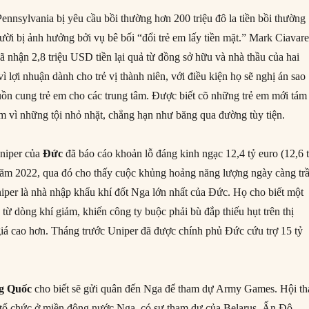
ennsylvania bị yêu cầu bồi thường hơn 200 triệu đô la tiền bồi thường
ười bị ảnh hưởng bởi vụ bê bối “đổi trẻ em lấy tiền mặt.” Mark Ciavare
 nhận 2,8 triệu USD tiền lại quả từ đồng sở hữu và nhà thầu của hai
ì lợi nhuận dành cho trẻ vị thành niên, với điều kiện họ sẽ nghị án sao
n cung trẻ em cho các trung tâm. Được biết cõ những trẻ em mới tám
am vì những tội nhỏ nhặt, chẳng hạn như băng qua đường tùy tiện.
niper của
Đức
đã báo cáo khoản lỗ đáng kinh ngạc 12,4 tỷ euro (12,6 
ăm 2022, qua đó cho thấy cuộc khủng hoảng năng lượng ngày càng tr
iper là nhà nhập khẩu khí đốt Nga lớn nhất của Đức. Họ cho biết một
từ dòng khí giảm, khiến công ty buộc phải bù đắp thiếu hụt trên thị
giá cao hơn. Tháng trước Uniper đã được chính phủ Đức cứu trợ 15 tỷ
g Quốc
cho biết sẽ gửi quân đến Nga để tham dự Army Games. Hội th
tổ chức ở miền đông nước Nga, có sự tham dự của Belarus, Ấn Độ,