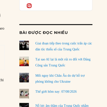
Podcast
của phe cánh hữu mới
Informatio
04/08/2026
ị
Tại sao Trung Quốc phủ nhận cuộc gặp với
Ngoại trưởng Nhật Bản?
heo
04/08/2026
BÀI ĐƯỢC ĐỌC NHIỀU
Điểm mù chiến lược của Trump tại Thái Bình
Dương
Giai đoạn tiếp theo trong cuộc trấn áp các
03/08/2026
dân tộc thiểu số của Trung Quốc
Đặt cược vào thất bại: Các quỹ đầu tư mạo
Tại sao AI lại là một rủi ro đối với Đảng
hiểm quốc gia và khía cạnh chính trị của vốn
Cộng sản Trung Quốc
rủi ro
02/08/2026
Mối nguy khi Châu Âu do dự hỗ trợ
chi
phòng không cho Ukraine
Làm thế nào để kết thúc Chiến tranh Iran?
01/08/2026
Thế giới hôm nay: 07/08/2026
Chiến lược kế tiếp của Bắc Kinh ở Biển Đông
31/07/2026
Nỗ lực âm thầm của Trung Quốc nhằm