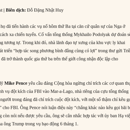
st
|
Biên dịch:
Đỗ Đặng Nhật Huy
họ đã tiến hành các vụ nổ hôm thứ Ba tại căn cứ quân sự của Nga ở
 cách xa chiến tuyến. Cố vấn tổng thống Mykhailo Podolyak dự đoán s
ng tương tự. Trong khi đó, nhà lãnh đạo tự xưng của khu vực ly khai
t triển “hợp tác song phương bình đẳng cùng có lợi” trong thư gửi Tri
 đã trở thành quốc gia thứ ba trên thế giới công nhận độc lập cho
 Mỹ
Mike Pence
yêu cầu đảng Cộng hòa ngừng chỉ trích các cơ quan th
anh vụ đột kích của FBI vào Mar-a-Lago, nhà riêng của cựu tổng thống
gười trong đảng đã chỉ trích cuộc đột kích, với một số thậm chí kêu g
 cho FBI. Ông Pence nói luận điệu này “chẳng khác nào kêu gọi bãi 
ng còn nói nếu được yêu cầu, ông sẽ cân nhắc hợp tác với ủy ban Hạ vi
của ông Trump trong vụ bạo động 6 tháng 1.