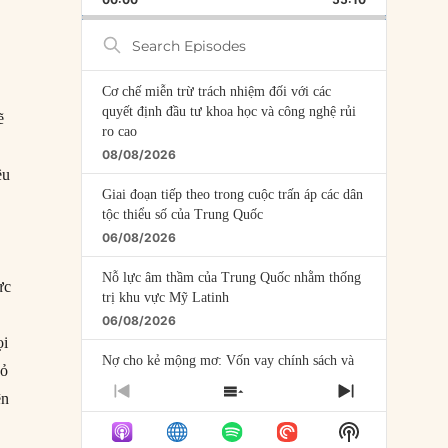
RATE
EPISODE
Search
Episodes
Cơ chế miễn trừ trách nhiệm đối với các
quyết định đầu tư khoa học và công nghệ rủi
ẽ
ro cao
08/08/2026
ều
Giai đoạn tiếp theo trong cuộc trấn áp các dân
tộc thiểu số của Trung Quốc
06/08/2026
Nỗ lực âm thầm của Trung Quốc nhằm thống
ực
trị khu vực Mỹ Latinh
06/08/2026
ọi
Nợ cho kẻ mộng mơ: Vốn vay chính sách và
bỏ
giới hạn của việc cho startup vay vốn
PREVIOUS
SHOW
NEXT
ện
05/08/2026
EPISODE
EPISODES
EPISODE
Show
LIST
Mỹ Latinh đang trở thành “phòng thí nghiệm”