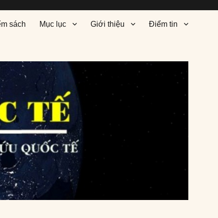
ểm sách
Mục lục
Giới thiệu
Điểm tin