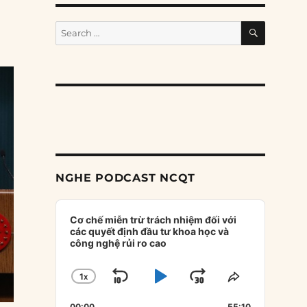
SEARCH
Search
for:
NGHE PODCAST NCQT
Audio
Player
Cơ chế miễn trừ trách nhiệm đối với
các quyết định đầu tư khoa học và
công nghệ rủi ro cao
1
X
SKIP
PLAY
JUMP
CHANGE
SHARE
PLAYBACK
THIS
BACKWARD
PAUSE
FORWARD
00:00
55:10