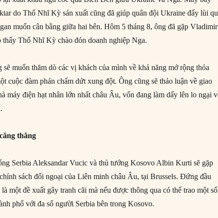
ktar do Thổ Nhĩ Kỳ sản xuất cũng đã giúp quân đội Ukraine đẩy lùi q
an muốn cân bằng giữa hai bên. Hôm 5 tháng 8, ông đã gặp Vladimir
ho thấy Thổ Nhĩ Kỳ chào đón doanh nghiệp Nga.
g sẽ muốn thăm dò các vị khách của mình về khả năng mở rộng thỏa
ột cuộc đàm phán chấm dứt xung đột. Ông cũng sẽ thảo luận về giao
nhà máy điện hạt nhân lớn nhất châu Âu, vốn đang làm dấy lên lo ngại 
.
 căng thẳng
ng Serbia Aleksandar Vucic và thủ tướng Kosovo Albin Kurti sẽ gặp
n chính sách đối ngoại của Liên minh châu Âu, tại Brussels. Đứng đầu
 là một đề xuất gây tranh cãi mà nếu được thông qua có thể trao một số
hành phố với đa số người Serbia bên trong Kosovo.