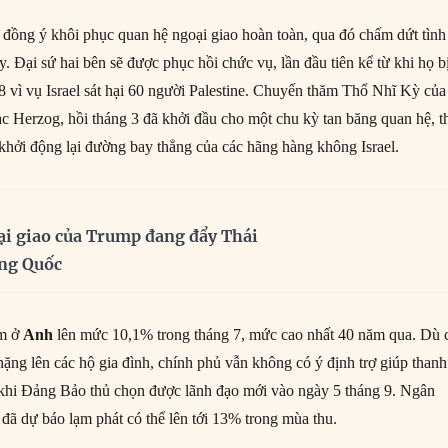
đồng ý khôi phục quan hệ ngoại giao hoàn toàn, qua đó chấm dứt tình
ay. Đại sứ hai bên sẽ được phục hồi chức vụ, lần đầu tiên kể từ khi họ b
8 vì vụ Israel sát hại 60 người Palestine. Chuyến thăm Thổ Nhĩ Kỳ của
ac Herzog, hồi tháng 3 đã khởi đầu cho một chu kỳ tan băng quan hệ, t
 khởi động lại đường bay thẳng của các hãng hàng không Israel.
ại giao của Trump đang đẩy Thái
ung Quốc
ăm ở
Anh
lên mức 10,1% trong tháng 7, mức cao nhất 40 năm qua. Dù 
nặng lên các hộ gia đình, chính phủ vẫn không có ý định trợ giúp thanh
 khi Đảng Bảo thủ chọn được lãnh đạo mới vào ngày 5 tháng 9. Ngân
ã dự báo lạm phát có thể lên tới 13% trong mùa thu.