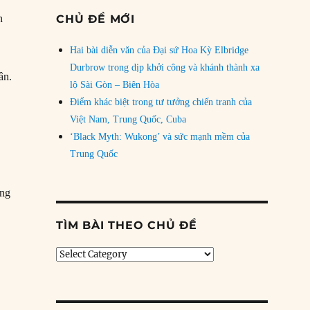
h
CHỦ ĐỀ MỚI
Hai bài diễn văn của Đại sứ Hoa Kỳ Elbridge
Durbrow trong dịp khởi công và khánh thành xa
ân.
lộ Sài Gòn – Biên Hòa
Điểm khác biệt trong tư tưởng chiến tranh của
Việt Nam, Trung Quốc, Cuba
‘Black Myth: Wukong’ và sức mạnh mềm của
Trung Quốc
ưng
TÌM BÀI THEO CHỦ ĐỀ
Tìm
bài
theo
chủ