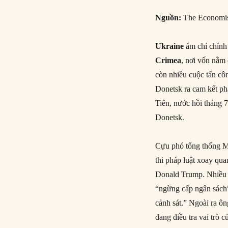
Nguồn:
The Economi
Ukraine
ám chỉ chính 
Crimea
, nơi vốn nằm
còn nhiều cuộc tấn cô
Donetsk ra cam kết phá
Tiên, nước hồi tháng 7
Donetsk.
Cựu phó tổng thống
thi pháp luật xoay qu
Donald Trump. Nhiều n
“ngừng cấp ngân sách”
cảnh sát.” Ngoài ra ô
đang điều tra vai trò 