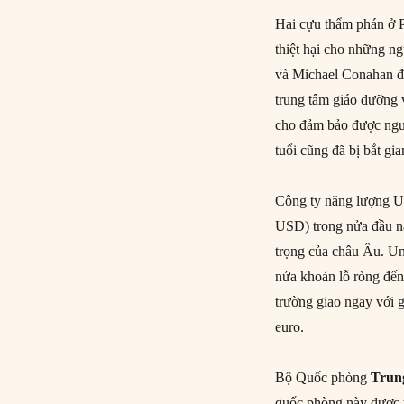
Hai cựu thẩm phán ở P
thiệt hại cho những ng
và Michael Conahan đã
trung tâm giáo dưỡng v
cho đảm bảo được nguồ
tuổi cũng đã bị bắt gi
Công ty năng lượng U
USD) trong nửa đầu n
trọng của châu Âu. Un
nửa khoản lỗ ròng đến 
trường giao ngay với 
euro.
Bộ Quốc phòng
Trun
quốc phòng này được 