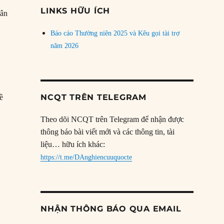
đề
LINKS HỮU ÍCH
uân
Báo cáo Thường niên 2025 và Kêu gọi tài trợ
năm 2026
NCQT TRÊN TELEGRAM
về
Theo dõi NCQT trên Telegram để nhận được
thông báo bài viết mới và các thông tin, tài
liệu… hữu ích khác:
https://t.me/DAnghiencuuquocte
NHẬN THÔNG BÁO QUA EMAIL