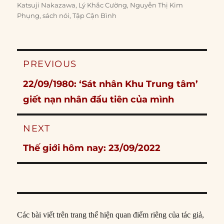
on
Katsuji Nakazawa
,
Lý Khắc Cường
,
Nguyễn Thị Kim
Phụng
,
sách nói
,
Tập Cận Bình
Post
PREVIOUS
navigation
Previous
22/09/1980: ‘Sát nhân Khu Trung tâm’
post:
giết nạn nhân đầu tiên của mình
NEXT
Next
Thế giới hôm nay: 23/09/2022
post:
Các bài viết trên trang thể hiện quan điểm riêng của tác giả,