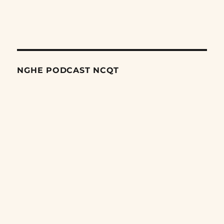
NGHE PODCAST NCQT
Search
Episodes
Giai đoạn tiếp theo trong cuộc trấn áp các dân tộc thiểu số
của Trung Quốc
06/08/2026
Nỗ lực âm thầm của Trung Quốc nhằm thống trị khu vực
Mỹ Latinh
06/08/2026