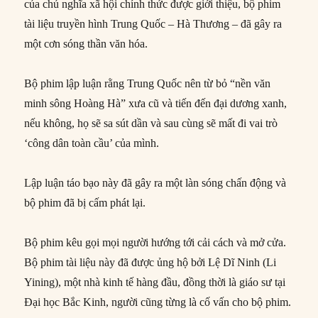
của chủ nghĩa xã hội chính thức được giới thiệu, bộ phim
tài liệu truyền hình Trung Quốc – Hà Thương – đã gây ra
một cơn sóng thần văn hóa.
Bộ phim lập luận rằng Trung Quốc nên từ bỏ “nền văn
minh sông Hoàng Hà” xưa cũ và tiến đến đại dương xanh,
nếu không, họ sẽ sa sút dần và sau cùng sẽ mất đi vai trò
‘công dân toàn cầu’ của mình.
Lập luận táo bạo này đã gây ra một làn sóng chấn động và
bộ phim đã bị cấm phát lại.
Bộ phim kêu gọi mọi người hướng tới cải cách và mở cửa.
Bộ phim tài liệu này đã được ủng hộ bởi Lệ Dĩ Ninh (Li
Yining), một nhà kinh tế hàng đầu, đồng thời là giáo sư tại
Đại học Bắc Kinh, người cũng từng là cố vấn cho bộ phim.