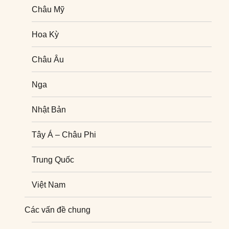
Châu Mỹ
Hoa Kỳ
Châu Âu
Nga
Nhật Bản
Tây Á – Châu Phi
Trung Quốc
Việt Nam
Nghiên cứu quốc tế
Các vấn đề chung