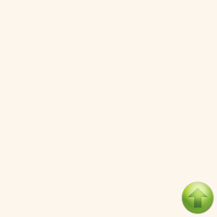
Nợ cho kẻ mộng mơ: Vốn vay chính sách và giới hạn của
việc cho startup vay vốn
05/08/2026
Mỹ Latinh đang trở thành “phòng thí nghiệm” của phe
cánh hữu mới
04/08/2026
Tại sao Trung Quốc phủ nhận cuộc gặp với Ngoại trưởng
Nhật Bản?
04/08/2026
Điểm mù chiến lược của Trump tại Thái Bình Dương
03/08/2026
Đặt cược vào thất bại: Các quỹ đầu tư mạo hiểm quốc gia
và khía cạnh chính trị của vốn rủi ro
02/08/2026
Làm thế nào để kết thúc Chiến tranh Iran?
01/08/2026