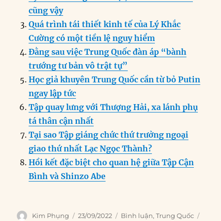
cũng vậy
Quá trình tái thiết kinh tế của Lý Khắc
Cường có một tiền lệ nguy hiểm
Đằng sau việc Trung Quốc đàn áp “bành
trướng tư bản vô trật tự”
Học giả khuyên Trung Quốc cần từ bỏ Putin
ngay lập tức
Tập quay lưng với Thượng Hải, xa lánh phụ
tá thân cận nhất
Tại sao Tập giáng chức thứ trưởng ngoại
giao thứ nhất Lạc Ngọc Thành?
Hồi kết đặc biệt cho quan hệ giữa Tập Cận
Bình và Shinzo Abe
Author
Posted
Categories
Tags
Kim Phụng
23/09/2022
Bình luận
,
Trung Quốc