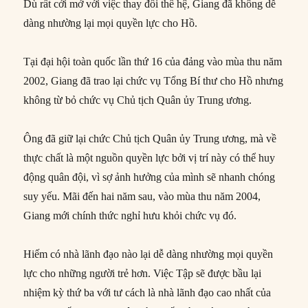
Dù rất cởi mở với việc thay đổi thế hệ, Giang đã không dễ
dàng nhường lại mọi quyền lực cho Hồ.
Tại đại hội toàn quốc lần thứ 16 của đảng vào mùa thu năm
2002, Giang đã trao lại chức vụ Tổng Bí thư cho Hồ nhưng
không từ bỏ chức vụ Chủ tịch Quân ủy Trung ương.
Ông đã giữ lại chức Chủ tịch Quân ủy Trung ương, mà về
thực chất là một nguồn quyền lực bởi vị trí này có thể huy
động quân đội, vì sợ ảnh hưởng của mình sẽ nhanh chóng
suy yếu. Mãi đến hai năm sau, vào mùa thu năm 2004,
Giang mới chính thức nghỉ hưu khỏi chức vụ đó.
Hiếm có nhà lãnh đạo nào lại dễ dàng nhường mọi quyền
lực cho những người trẻ hơn. Việc Tập sẽ được bầu lại
nhiệm kỳ thứ ba với tư cách là nhà lãnh đạo cao nhất của