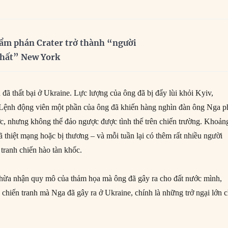
ẩm phán Crater trở thành “người
nhất” New York
 đã thất bại ở Ukraine. Lực lượng của ông đã bị đẩy lùi khỏi Kyiv,
 Lệnh động viên một phần của ông đã khiến hàng nghìn đàn ông Nga p
ớc, nhưng không thể đảo ngược được tình thế trên chiến trường. Khoản
 thiệt mạng hoặc bị thương – và mỗi tuần lại có thêm rất nhiều người
 tranh chiến hào tàn khốc.
thừa nhận quy mô của thảm họa mà ông đã gây ra cho đất nước mình,
 chiến tranh mà Nga đã gây ra ở Ukraine, chính là những trở ngại lớn 