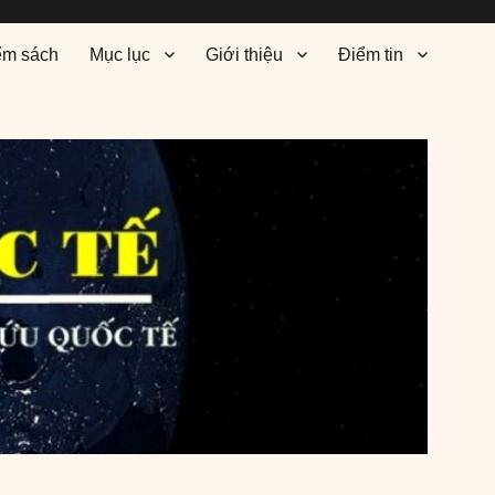
ểm sách
Mục lục
Giới thiệu
Điểm tin