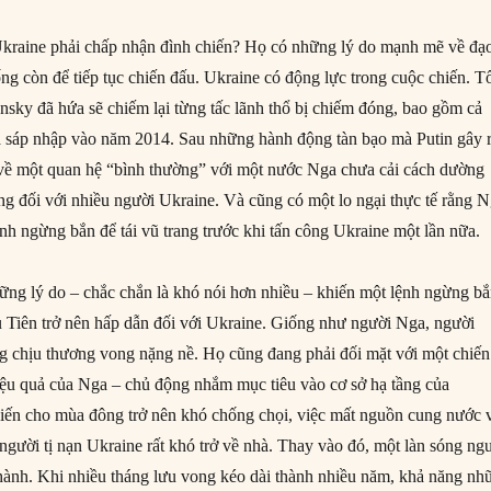
Ukraine phải chấp nhận đình chiến? Họ có những lý do mạnh mẽ về đạ
sống còn để tiếp tục chiến đấu. Ukraine có động lực trong cuộc chiến. 
sky đã hứa sẽ chiếm lại từng tấc lãnh thổ bị chiếm đóng, bao gồm cả
a sáp nhập vào năm 2014. Sau những hành động tàn bạo mà Putin gây 
 về một quan hệ “bình thường” với một nước Nga chưa cải cách dường
ng đối với nhiều người Ukraine. Và cũng có một lo ngại thực tế rằng 
nh ngừng bắn để tái vũ trang trước khi tấn công Ukraine một lần nữa.
ững lý do – chắc chắn là khó nói hơn nhiều – khiến một lệnh ngừng b
ều Tiên trở nên hấp dẫn đối với Ukraine. Giống như người Nga, người
 chịu thương vong nặng nề. Họ cũng đang phải đối mặt với một chiến
iệu quả của Nga – chủ động nhắm mục tiêu vào cơ sở hạ tầng của
iến cho mùa đông trở nên khó chống chọi, việc mất nguồn cung nước 
 người tị nạn Ukraine rất khó trở về nhà. Thay vào đó, một làn sóng ng
thành. Khi nhiều tháng lưu vong kéo dài thành nhiều năm, khả năng nh