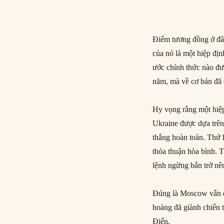
Điểm tương đồng ở đây
của nó là một hiệp đị
ước chính thức nào đư
năm, mà về cơ bản đã
Hy vọng rằng một hiệp
Ukraine được dựa trên
thắng hoàn toàn. Thứ h
thỏa thuận hòa bình. T
lệnh ngừng bắn trở nê
Đúng là Moscow vẫn đa
hoàng đã giành chiến 
Điển.