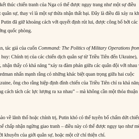
 kết thúc chiến tranh của Nga có thể được ngụy trang như một sự điều
t quân sự, thay vì là một sự thừa nhận thất bại. Đây là điều đã xảy ra kh
Putin đã giữ khoảng cách với quyết định rút lui, được công bố bởi các
ưởng quốc phòng.
n, tác giả của cuốn
Command: The Politics of Military Operations fro
 huy: Chính trị của các chiến dịch quân sự từ Triều Tiên đến Ukraine),
, nhận thấy có khả năng “xảy ra đàm phán giữa các quân đội với nhau
eedman nhấn mạnh rằng có những khác biệt quan trọng giữa hai cuộc
raine, ông cho rằng hiệp định đình chiến của Triều Tiên chỉ ra khả nă
ng cách tách các lực lượng ra xa nhau” – mà không cần một thỏa thuận
ào về lãnh thổ hoặc chính trị, Putin khó có thể tuyên bố chấm dứt chiế
hể chấp nhận ngừng giao tranh – điều này có thể được ngụy tạo như m
i khuyên của giới quân sự, hoặc một cử chỉ thiện chí.