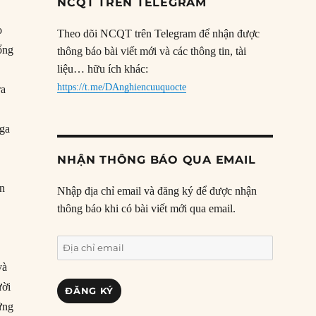
NCQT TRÊN TELEGRAM
o
Theo dõi NCQT trên Telegram để nhận được
Tổng
thông báo bài viết mới và các thông tin, tài
liệu… hữu ích khác:
https://t.me/DAnghiencuuquocte
ra
Nga
NHẬN THÔNG BÁO QUA EMAIL
ắn
Nhập địa chỉ email và đăng ký để được nhận
thông báo khi có bài viết mới qua email.
Địa
chỉ
và
email
ười
ĐĂNG KÝ
ững