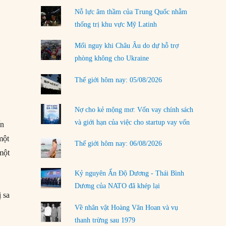
02/08/2026
Nỗ lực âm thầm của Trung Quốc nhằm
Làm thế nào để kết thúc Chiến tranh Iran?
thống trị khu vực Mỹ Latinh
01/08/2026
Mối nguy khi Châu Âu do dự hỗ trợ
Chiến lược kế tiếp của Bắc Kinh ở Biển Đông
phòng không cho Ukraine
31/07/2026
Thế giới hôm nay: 05/08/2026
Trật tự thế giới mới: Các nước nhỏ sẽ luôn
phải chịu đựng?
30/07/2026
Nợ cho kẻ mộng mơ: Vốn vay chính sách
và giới hạn của việc cho startup vay vốn
ến
Tập tìm cách chôn vùi bê bối chấn động vòng
tròn thân cận của mình
một
Thế giới hôm nay: 06/08/2026
29/07/2026
 một
LOAD MORE
Kỷ nguyên Ấn Độ Dương - Thái Bình
Dương của NATO đã khép lại
 sa
Về nhân vật Hoàng Văn Hoan và vụ
thanh trừng sau 1979