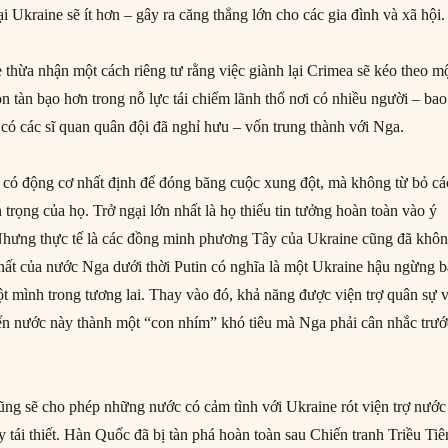
ại Ukraine sẽ ít hơn – gây ra căng thẳng lớn cho các gia đình và xã hội.
 thừa nhận một cách riêng tư rằng việc giành lại Crimea sẽ kéo theo m
n tàn bạo hơn trong nỗ lực tái chiếm lãnh thổ nơi có nhiều người – bao
ó các sĩ quan quân đội đã nghỉ hưu – vốn trung thành với Nga.
 có động cơ nhất định để đóng băng cuộc xung đột, mà không từ bỏ cá
n trọng của họ. Trở ngại lớn nhất là họ thiếu tin tưởng hoàn toàn vào ý
Nhưng thực tế là các đồng minh phương Tây của Ukraine cũng đã khô
hất của nước Nga dưới thời Putin có nghĩa là một Ukraine hậu ngừng 
t mình trong tương lai. Thay vào đó, khả năng được viện trợ quân sự 
ến nước này thành một “con nhím” khó tiêu mà Nga phải cân nhắc trướ
ng sẽ cho phép những nước có cảm tình với Ukraine rót viện trợ nước
 tái thiết. Hàn Quốc đã bị tàn phá hoàn toàn sau Chiến tranh Triều Tiê