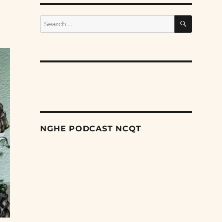
SEARCH
Search
for:
NGHE PODCAST NCQT
Search
Episodes
Nỗ lực âm thầm của Trung Quốc nhằm thống
trị khu vực Mỹ Latinh