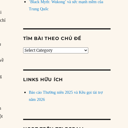
‘Black Myth: Wukong’ và sức mạnh mềm của
Trung Quốc
i
 chỉ
TÌM BÀI THEO CHỦ ĐỀ
m
Tìm
bài
 về
theo
chủ
đề
ng
LINKS HỮU ÍCH
Báo cáo Thường niên 2025 và Kêu gọi tài trợ
năm 2026
n
ột