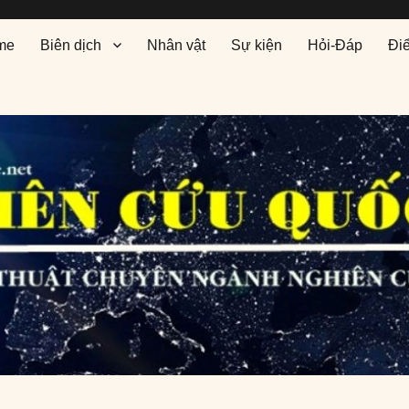
me
Biên dịch
Nhân vật
Sự kiện
Hỏi-Đáp
Đi