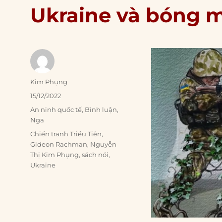
Ukraine và bóng m
Author
Kim Phụng
Posted
15/12/2022
on
Categories
An ninh quốc tế
,
Bình luận
,
Nga
Tags
Chiến tranh Triều Tiên
,
Gideon Rachman
,
Nguyễn
Thị Kim Phụng
,
sách nói
,
Ukraine