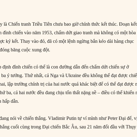
 là Chiến tranh Triều Tiên chưa bao giờ chính thức kết thúc. Đoạn kết
nh đình chiến vào năm 1953, chấm dứt giao tranh mà không có một hòa
ợc ký kết. Thay vào đó, đã có một lệnh ngừng bắn kéo dài hàng chục
 đóng băng cuộc xung đột.
 định đình chiến có thể là con đường dẫn đến chấm dứt chiến sự ở
 ba ý tưởng. Thứ nhất, cả Nga và Ukraine đều không thể đạt được chi
ai, lập trường chính trị của hai nước quá khác biệt để có thể đạt được 
hứ ba, cả hai nước đều đang chịu tổn thất nặng nề – điều có thể khiến
n hấp dẫn.
ng nói về chiến thắng. Vladimir Putin tự ví mình như Peter Đại đế, vị
thắng cuối cùng trong Đại chiến Bắc Âu, sau 21 năm đối đầu với Thụy