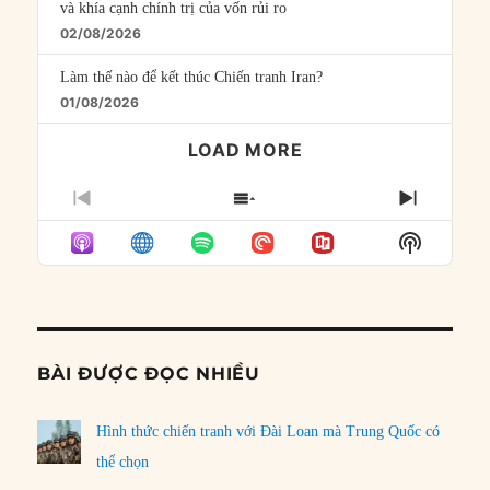
và khía cạnh chính trị của vốn rủi ro
02/08/2026
Làm thế nào để kết thúc Chiến tranh Iran?
01/08/2026
LOAD MORE
PREVIOUS
SHOW
NEXT
EPISODE
EPISODES
EPISO
Show
LIST
Podcast
Informat
BÀI ĐƯỢC ĐỌC NHIỀU
Hình thức chiến tranh với Đài Loan mà Trung Quốc có
thể chọn