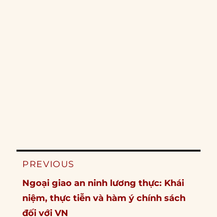
Post
PREVIOUS
navigation
Previous
Ngoại giao an ninh lương thực: Khái
post:
niệm, thực tiễn và hàm ý chính sách
đối với VN