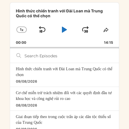
Audio
Player
Hình thức chiến tranh với Đài Loan mà Trung
Quốc có thể chọn
1
X
SKIP
PLAY
JUMP
CHANGE
SHARE
PLAYBACK
THIS
BACKWARD
PAUSE
FORWARD
00:00
RATE
14:15
EPISOD
Search
Episodes
Hình thức chiến tranh với Đài Loan mà Trung Quốc có thể
chọn
09/08/2026
Cơ chế miễn trừ trách nhiệm đối với các quyết định đầu tư
khoa học và công nghệ rủi ro cao
08/08/2026
Giai đoạn tiếp theo trong cuộc trấn áp các dân tộc thiểu số
của Trung Quốc