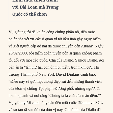
Hình thức chiến tranh
với Đài Loan mà Trung
Quốc có thể chọn
Vụ giết người đã khiến công chúng phẫn nộ, đến mức
phiên tòa xét xử các sĩ quan vì tội liều lĩnh gây nguy hiểm
và giết người cấp độ hai đã được chuyển đến Albany. Ngày
25/02/2000, bồi thẩm đoàn tuyên bốn sĩ quan không phạm
tội đối với mọi cáo buộc. Cha của Diallo, Saikou Diallo, gọi
bản án là “lần thứ hai con ông bị giết”, trong khi cựu Thị
trưởng Thành phố New York David Dinkins cảnh báo,
“Điều này sẽ gửi một thông điệp sai đến những thành viên
của Đơn vị chống Tội phạm Đường phố, những người đi
loanh quanh và nói rằng ‘Chúng ta là chủ của màn đêm.’”
Vụ giết người cuối cùng dẫn đến một cuộc điều tra về SCU
và sự tan rã sau đó của đơn vị này. Gia đình của Diallo đã