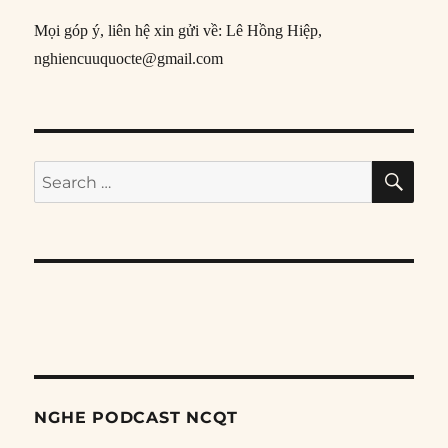
Mọi góp ý, liên hệ xin gửi về: Lê Hồng Hiệp,
nghiencuuquocte@gmail.com
SE
Search
for:
NGHE PODCAST NCQT