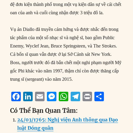
đệ đơn kiện thành phố trong một vụ kiện dân sự về cái chết
oan của anh và cuối cùng nhận được 3 triệu đô la.
Vụ án Diallo đã truyền cảm hứng và được nhắc đến trong
tác phẩm của một số nhạc sĩ và nghệ sĩ, bao gồm Public
Enemy, Wyclef Jean, Bruce Springsteen, và The Strokes.
Cả bốn sĩ quan vẫn được ở lại Sở Cảnh sát New York.
Boss, người trước đó đã bắn chết một nghi phạm người Mỹ
gốc Phi khác vào năm 1997, thậm chí còn được thăng cấp
trung sĩ (sergeant) vào năm 2015.
F
Li
E
M
W
T
P
S
a
n
m
e
h
el
ri
h
Có Thể Bạn Quan Tâm:
c
k
ai
ss
at
e
n
a
24/03/1765: Nghị viện Anh thông qua Đạo
e
e
l
e
s
g
t
re
luật Đóng quân