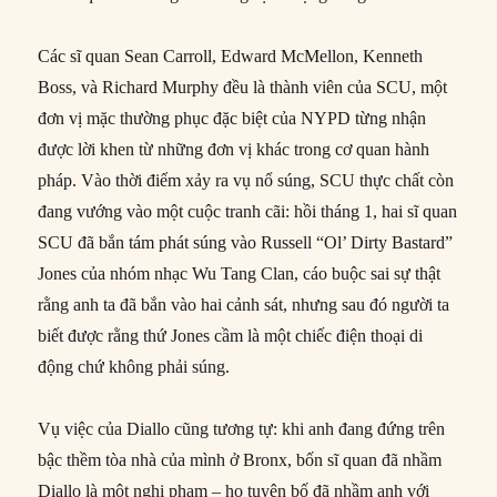
Các sĩ quan Sean Carroll, Edward McMellon, Kenneth
Boss, và Richard Murphy đều là thành viên của SCU, một
đơn vị mặc thường phục đặc biệt của NYPD từng nhận
được lời khen từ những đơn vị khác trong cơ quan hành
pháp. Vào thời điểm xảy ra vụ nổ súng, SCU thực chất còn
đang vướng vào một cuộc tranh cãi: hồi tháng 1, hai sĩ quan
SCU đã bắn tám phát súng vào Russell “Ol’ Dirty Bastard”
Jones của nhóm nhạc Wu Tang Clan, cáo buộc sai sự thật
rằng anh ta đã bắn vào hai cảnh sát, nhưng sau đó người ta
biết được rằng thứ Jones cầm là một chiếc điện thoại di
động chứ không phải súng.
Vụ việc của Diallo cũng tương tự: khi anh đang đứng trên
bậc thềm tòa nhà của mình ở Bronx, bốn sĩ quan đã nhầm
Diallo là một nghi phạm – họ tuyên bố đã nhầm anh với