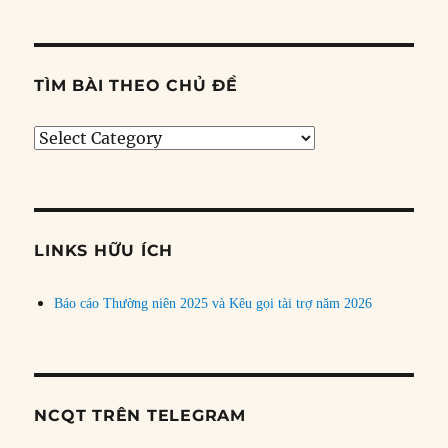
TÌM BÀI THEO CHỦ ĐỀ
Tìm
bài
theo
chủ
đề
LINKS HỮU ÍCH
Báo cáo Thường niên 2025 và Kêu gọi tài trợ năm 2026
NCQT TRÊN TELEGRAM