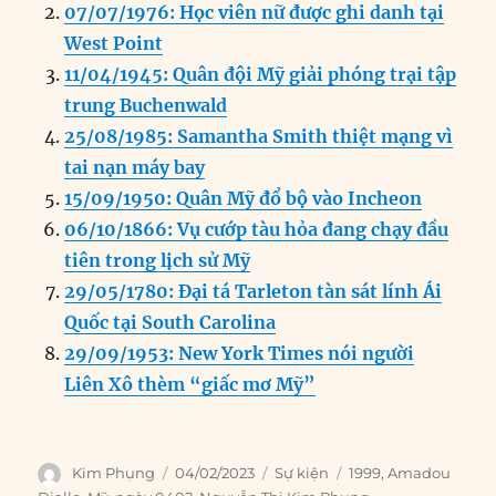
b
d
n
A
r
07/07/1976: Học viên nữ được ghi danh tại
o
I
g
p
a
West Point
o
n
er
p
m
11/04/1945: Quân đội Mỹ giải phóng trại tập
k
trung Buchenwald
25/08/1985: Samantha Smith thiệt mạng vì
tai nạn máy bay
15/09/1950: Quân Mỹ đổ bộ vào Incheon
06/10/1866: Vụ cướp tàu hỏa đang chạy đầu
tiên trong lịch sử Mỹ
29/05/1780: Đại tá Tarleton tàn sát lính Ái
Quốc tại South Carolina
29/09/1953: New York Times nói người
Liên Xô thèm “giấc mơ Mỹ”
Author
Posted
Categories
Tags
Kim Phụng
04/02/2023
Sự kiện
1999
,
Amadou
on