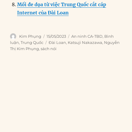
Mối đe dọa từ việc Trung Quốc cắt cáp
Internet của Đài Loan
Author
Posted
Categories
Kim Phụng
15/05/2023
An ninh CA-TBD
,
Bình
on
Tags
luận
,
Trung Quốc
Đài Loan
,
Katsuji Nakazawa
,
Nguyễn
Thị Kim Phụng
,
sách nói