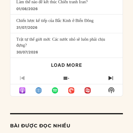
Làm thế nào để kết thúc Chiến tranh Iran?
01/08/2026
Chiến lược kế tiếp của Bắc Kinh ở Biển Đông
31/07/2026
Trật tự thế giới mới: Các nước nhỏ sẽ luôn phải chịu
đựng?
30/07/2026
LOAD MORE
PREVIOUS
SHOW
NEXT
EPISODE
EPISODES
EPISO
Show
LIST
Podcast
Informat
BÀI ĐƯỢC ĐỌC NHIỀU