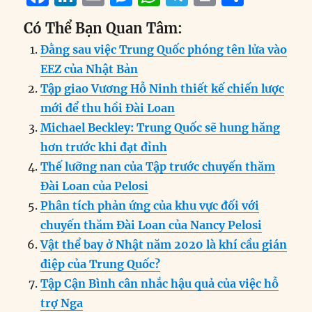
a
n
m
e
h
el
ri
h
Có Thể Bạn Quan Tâm:
c
k
ai
ss
at
e
n
a
Đằng sau việc Trung Quốc phóng tên lửa vào
e
e
l
e
s
g
t
re
EEZ của Nhật Bản
b
d
n
A
r
Tập giao Vương Hỗ Ninh thiết kế chiến lược
o
I
g
p
a
mới để thu hồi Đài Loan
o
n
er
p
m
Michael Beckley: Trung Quốc sẽ hung hăng
k
hơn trước khi đạt đỉnh
Thế lưỡng nan của Tập trước chuyến thăm
Đài Loan của Pelosi
Phân tích phản ứng của khu vực đối với
chuyến thăm Đài Loan của Nancy Pelosi
Vật thể bay ở Nhật năm 2020 là khí cầu gián
điệp của Trung Quốc?
Tập Cận Bình cân nhắc hậu quả của việc hỗ
trợ Nga