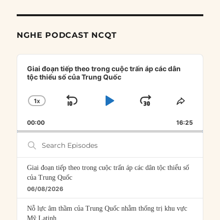
NGHE PODCAST NCQT
Audio
Player
Giai đoạn tiếp theo trong cuộc trấn áp các dân
tộc thiểu số của Trung Quốc
1
X
SKIP
PLAY
JUMP
CHANGE
SHARE
PLAYBACK
THIS
BACKWARD
PAUSE
FORWARD
00:00
RATE
16:25
EPISOD
Search
Episodes
Giai đoạn tiếp theo trong cuộc trấn áp các dân tộc thiểu số
của Trung Quốc
06/08/2026
Nỗ lực âm thầm của Trung Quốc nhằm thống trị khu vực
Mỹ Latinh