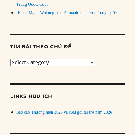
Trung Quốc, Cuba
‘Black Myth: Wukong’ và sức mạnh mềm của Trung Quốc
TÌM BÀI THEO CHỦ ĐỀ
Tìm
bài
theo
chủ
đề
LINKS HỮU ÍCH
Báo cáo Thường niên 2025 và Kêu gọi tài trợ năm 2026