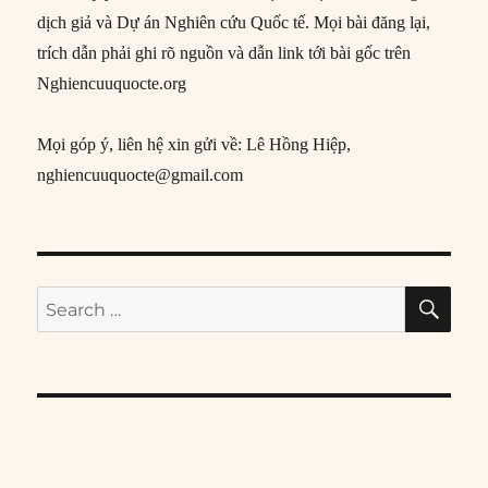
dịch giả và Dự án Nghiên cứu Quốc tế. Mọi bài đăng lại,
trích dẫn phải ghi rõ nguồn và dẫn link tới bài gốc trên
Nghiencuuquocte.org
Mọi góp ý, liên hệ xin gửi về: Lê Hồng Hiệp,
nghiencuuquocte@gmail.com
SE
Search
for: