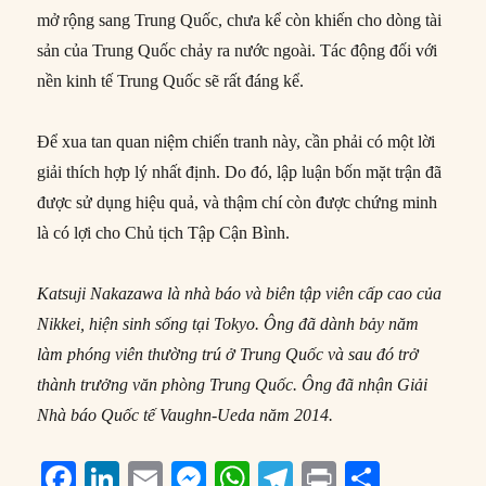
mở rộng sang Trung Quốc, chưa kể còn khiến cho dòng tài
sản của Trung Quốc chảy ra nước ngoài. Tác động đối với
nền kinh tế Trung Quốc sẽ rất đáng kể.
Để xua tan quan niệm chiến tranh này, cần phải có một lời
giải thích hợp lý nhất định. Do đó, lập luận bốn mặt trận đã
được sử dụng hiệu quả, và thậm chí còn được chứng minh
là có lợi cho Chủ tịch Tập Cận Bình.
Katsuji Nakazawa là nhà báo và biên tập viên cấp cao của
Nikkei, hiện sinh sống tại Tokyo. Ông đã dành bảy năm
làm phóng viên thường trú ở Trung Quốc và sau đó trở
thành trưởng văn phòng Trung Quốc. Ông đã nhận Giải
Nhà báo Quốc tế Vaughn-Ueda năm 2014.
F
Li
E
M
W
T
P
S