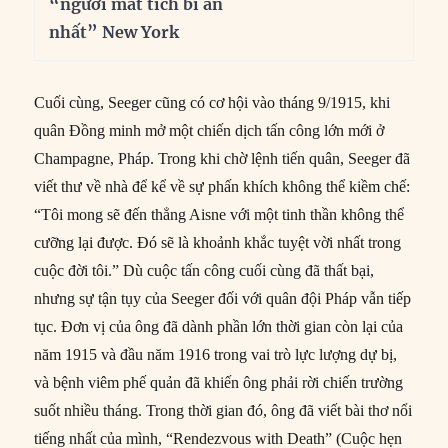
“người mất tích bí ẩn
nhất” New York
Cuối cùng, Seeger cũng có cơ hội vào tháng 9/1915, khi
quân Đồng minh mở một chiến dịch tấn công lớn mới ở
Champagne, Pháp. Trong khi chờ lệnh tiến quân, Seeger đã
viết thư về nhà để kể về sự phấn khích không thể kiềm chế:
“Tôi mong sẽ đến thẳng Aisne với một tinh thần không thể
cưỡng lại được. Đó sẽ là khoảnh khắc tuyệt vời nhất trong
cuộc đời tôi.” Dù cuộc tấn công cuối cùng đã thất bại,
nhưng sự tận tụy của Seeger đối với quân đội Pháp vẫn tiếp
tục. Đơn vị của ông đã dành phần lớn thời gian còn lại của
năm 1915 và đầu năm 1916 trong vai trò lực lượng dự bị,
và bệnh viêm phế quản đã khiến ông phải rời chiến trường
suốt nhiều tháng. Trong thời gian đó, ông đã viết bài thơ nổi
tiếng nhất của mình, “Rendezvous with Death” (Cuộc hẹn