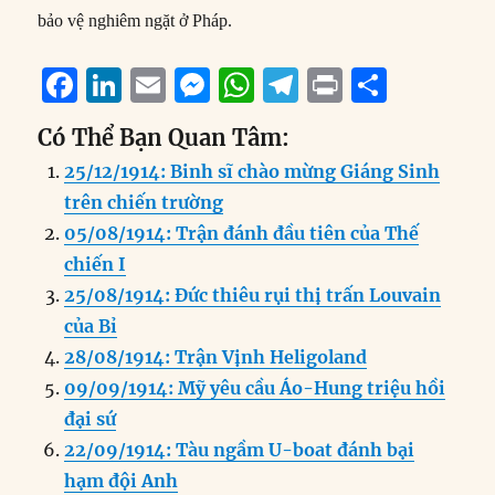
bảo vệ nghiêm ngặt ở Pháp.
F
Li
E
M
W
T
P
S
a
n
m
e
h
el
ri
h
Có Thể Bạn Quan Tâm:
c
k
ai
ss
at
e
n
a
25/12/1914: Binh sĩ chào mừng Giáng Sinh
e
e
l
e
s
g
t
re
trên chiến trường
b
d
n
A
r
05/08/1914: Trận đánh đầu tiên của Thế
o
I
g
p
a
chiến I
o
n
er
p
m
25/08/1914: Đức thiêu rụi thị trấn Louvain
k
của Bỉ
28/08/1914: Trận Vịnh Heligoland
09/09/1914: Mỹ yêu cầu Áo-Hung triệu hồi
đại sứ
22/09/1914: Tàu ngầm U-boat đánh bại
hạm đội Anh