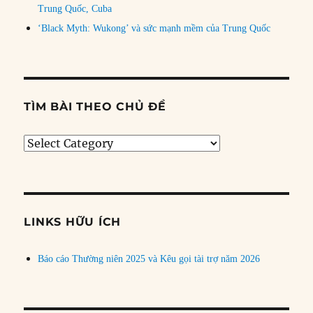
Trung Quốc, Cuba
‘Black Myth: Wukong’ và sức mạnh mềm của Trung Quốc
TÌM BÀI THEO CHỦ ĐỀ
Tìm
bài
theo
chủ
đề
LINKS HỮU ÍCH
Báo cáo Thường niên 2025 và Kêu gọi tài trợ năm 2026