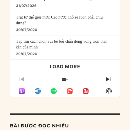
31/07/2026
Trật tự thế giới mới: Các nước nhỏ sẽ luôn phải chịu
đựng?
30/07/2026
Tập tìm cách chôn vùi bê bối chấn động vòng tròn thân
cận của mình
29/07/2026
LOAD MORE
PREVIOUS
SHOW
NEXT
EPISODE
EPISODES
EPISO
Show
LIST
Podcast
Informat
BÀI ĐƯỢC ĐỌC NHIỀU