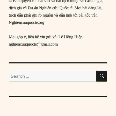
© Bản quyền các bài viết và bài dịch thuộc về các tác giả,
dịch giả và Dự án Nghiên cứu Quốc tế. Mọi bài đăng lại,
trích dẫn phải ghi rõ nguồn và dẫn link tới bài gốc trên
Nghiencuuquocte.org
Mọi góp ý, liên hệ xin gửi về: Lê Hồng Hiệp,
nghiencuuquocte@gmail.com
SE
Search
for: