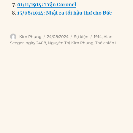
01/11/1914: Trận Coronel
15/08/1914: Nhật ra tối hậu thư cho Đức
Author
Posted
Categories
Tags
Kim Phụng
24/08/2024
Sự kiện
1914
,
Alan
on
Seeger
,
ngày 2408
,
Nguyễn Thị Kim Phụng
,
Thế chiến I