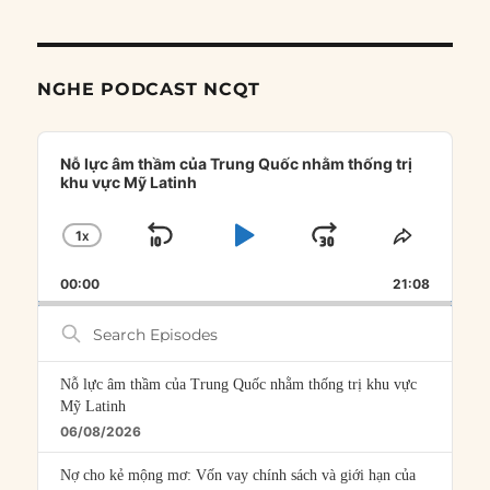
NGHE PODCAST NCQT
Audio
Player
Nỗ lực âm thầm của Trung Quốc nhằm thống trị
khu vực Mỹ Latinh
1
X
SKIP
PLAY
JUMP
CHANGE
SHARE
PLAYBACK
THIS
BACKWARD
PAUSE
FORWARD
00:00
RATE
21:08
EPISOD
Search
Episodes
Nỗ lực âm thầm của Trung Quốc nhằm thống trị khu vực
Mỹ Latinh
06/08/2026
Nợ cho kẻ mộng mơ: Vốn vay chính sách và giới hạn của