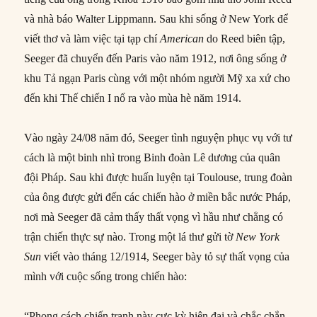
và nhà báo Walter Lippmann. Sau khi sống ở New York để
viết thơ và làm việc tại tạp chí
American
do Reed biên tập,
Seeger đã chuyển đến Paris vào năm 1912, nơi ông sống ở
khu Tả ngạn Paris cùng với một nhóm người Mỹ xa xứ cho
đến khi Thế chiến I nổ ra vào mùa hè năm 1914.
Vào ngày 24/08 năm đó, Seeger tình nguyện phục vụ với tư
cách là một binh nhì trong Binh đoàn Lê dương của quân
đội Pháp. Sau khi được huấn luyện tại Toulouse, trung đoàn
của ông được gửi đến các chiến hào ở miền bắc nước Pháp,
nơi mà Seeger đã cảm thấy thất vọng vì hầu như chẳng có
trận chiến thực sự nào. Trong một lá thư gửi tờ
New York
Sun
viết vào tháng 12/1914, Seeger bày tỏ sự thất vọng của
mình với cuộc sống trong chiến hào:
“Phong cách chiến tranh này cực kỳ hiện đại và chắc chắn