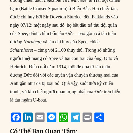
dương chiến đấu,
Inflexible
và
Invincible
, từ Hải đội Chiến
hạm (Battle Cruiser Squadron) ở Biển Bắc. Hai chiếc tàu,
được chỉ huy bởi Sir Doveton Sturdee, đến Falklands vào
ngày 07/12; một ngày sau đó, họ bắt đầu trả thù đội quân
của Spee, đánh chìm bốn tàu Đức – bao gồm cả tàu tuần
dương
Nurnberg
và tàu chỉ huy của Spee, chiếc
Scharnhorst
– cùng với 2.100 thủy thủ. Trong số những
người thiệt mạng có Spee và hai con trai của ông, Otto và
Heinrich. Đến cuối năm 1914, mối đe dọa từ tàu tuần
dương Đức đối với các tuyến vận chuyển thương mại của
Anh gần như đã bị loại bỏ. Quả vậy, suốt thời kỳ chiến
tranh, vũ khí chết người quan trọng nhất của Đức trên biển
là tàu ngầm U-boat.
F
Li
E
M
W
T
P
S
a
n
m
e
h
el
ri
h
Có Thể Bạn Quan Tâm: