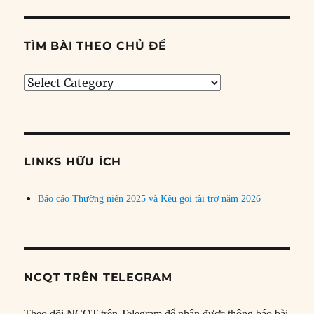
TÌM BÀI THEO CHỦ ĐỀ
Tìm
bài
theo
chủ
đề
LINKS HỮU ÍCH
Báo cáo Thường niên 2025 và Kêu gọi tài trợ năm 2026
NCQT TRÊN TELEGRAM
Theo dõi NCQT trên Telegram để nhận được thông báo bài