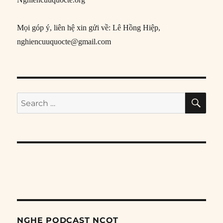
Mọi góp ý, liên hệ xin gửi về: Lê Hồng Hiệp,
nghiencuuquocte@gmail.com
SE
Search
for:
NGHE PODCAST NCQT