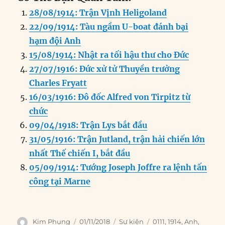
c
k
ai
ss
at
e
n
a
28/08/1914: Trận Vịnh Heligoland
e
e
l
e
s
g
t
re
22/09/1914: Tàu ngầm U-boat đánh bại
b
d
n
A
r
hạm đội Anh
o
I
g
p
a
15/08/1914: Nhật ra tối hậu thư cho Đức
o
n
er
p
m
27/07/1916: Đức xử tử Thuyền trưởng
k
Charles Fryatt
16/03/1916: Đô đốc Alfred von Tirpitz từ
chức
09/04/1918: Trận Lys bắt đầu
31/05/1916: Trận Jutland, trận hải chiến lớn
nhất Thế chiến I, bắt đầu
05/09/1914: Tướng Joseph Joffre ra lệnh tấn
công tại Marne
Author
Posted
Categories
Tags
Kim Phụng
01/11/2018
Sự kiện
0111
,
1914
,
Anh
,