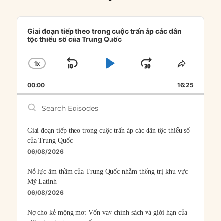
Audio
Player
Giai đoạn tiếp theo trong cuộc trấn áp các dân
tộc thiểu số của Trung Quốc
1
X
SKIP
PLAY
JUMP
CHANGE
SHARE
PLAYBACK
THIS
BACKWARD
PAUSE
FORWARD
00:00
RATE
16:25
EPISOD
Search
Episodes
Giai đoạn tiếp theo trong cuộc trấn áp các dân tộc thiểu số
của Trung Quốc
06/08/2026
Nỗ lực âm thầm của Trung Quốc nhằm thống trị khu vực
Mỹ Latinh
06/08/2026
Nợ cho kẻ mộng mơ: Vốn vay chính sách và giới hạn của