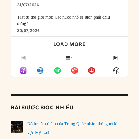
31/07/2026
Trật tự thế giới mới: Các nước nhỏ sẽ luôn phải chịu
đựng?
30/07/2026
LOAD MORE
PREVIOUS
SHOW
NEXT
EPISODE
EPISODES
EPISO
Show
LIST
Podcast
Informat
BÀI ĐƯỢC ĐỌC NHIỀU
Nỗ lực âm thầm của Trung Quốc nhằm thống trị khu
vực Mỹ Latinh