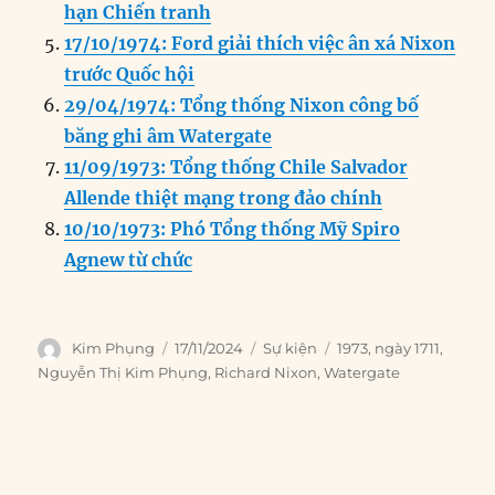
hạn Chiến tranh
17/10/1974: Ford giải thích việc ân xá Nixon
trước Quốc hội
29/04/1974: Tổng thống Nixon công bố
băng ghi âm Watergate
11/09/1973: Tổng thống Chile Salvador
Allende thiệt mạng trong đảo chính
10/10/1973: Phó Tổng thống Mỹ Spiro
Agnew từ chức
Author
Posted
Categories
Tags
Kim Phụng
17/11/2024
Sự kiện
1973
,
ngày 1711
,
on
Nguyễn Thị Kim Phụng
,
Richard Nixon
,
Watergate