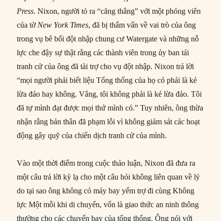
Press
. Nixon, người tỏ ra “căng thẳng” với một phóng viên
của tờ
New York Times
, đã bị thẩm vấn về vai trò của ông
trong vụ bê bối đột nhập chung cư Watergate và những nỗ
lực che đậy sự thật rằng các thành viên trong ủy ban tái
tranh cử của ông đã tài trợ cho vụ đột nhập. Nixon trả lời
“mọi người phải biết liệu Tổng thống của họ có phải là kẻ
lừa đảo hay không. Vâng, tôi không phải là kẻ lừa đảo. Tôi
đã tự mình đạt được mọi thứ mình có.” Tuy nhiên, ông thừa
nhận rằng bản thân đã phạm lỗi vì không giám sát các hoạt
động gây quỹ của chiến dịch tranh cử của mình.
Vào một thời điểm trong cuộc thảo luận, Nixon đã đưa ra
một câu trả lời kỳ lạ cho một câu hỏi không liên quan về lý
do tại sao ông không có máy bay yểm trợ đi cùng Không
lực Một mỗi khi di chuyển, vốn là giao thức an ninh thông
thường cho các chuyến bay của tổng thống. Ông nói với