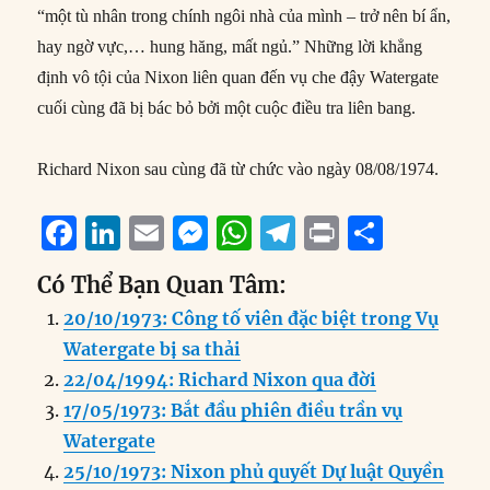
“một tù nhân trong chính ngôi nhà của mình – trở nên bí ẩn,
hay ngờ vực,… hung hăng, mất ngủ.” Những lời khẳng
định vô tội của Nixon liên quan đến vụ che đậy Watergate
cuối cùng đã bị bác bỏ bởi một cuộc điều tra liên bang.
Richard Nixon sau cùng đã từ chức vào ngày 08/08/1974.
F
Li
E
M
W
T
P
S
a
n
m
e
h
el
ri
h
Có Thể Bạn Quan Tâm:
c
k
ai
ss
at
e
n
a
20/10/1973: Công tố viên đặc biệt trong Vụ
e
e
l
e
s
g
t
re
Watergate bị sa thải
b
d
n
A
r
22/04/1994: Richard Nixon qua đời
o
I
g
p
a
17/05/1973: Bắt đầu phiên điều trần vụ
o
n
er
p
m
Watergate
k
25/10/1973: Nixon phủ quyết Dự luật Quyền