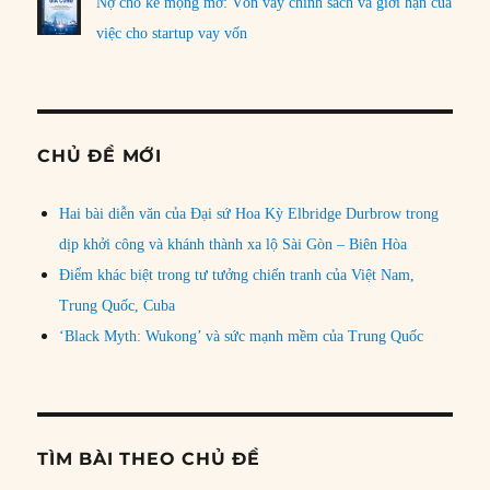
Nợ cho kẻ mộng mơ: Vốn vay chính sách và giới hạn của
việc cho startup vay vốn
CHỦ ĐỀ MỚI
Hai bài diễn văn của Đại sứ Hoa Kỳ Elbridge Durbrow trong
dịp khởi công và khánh thành xa lộ Sài Gòn – Biên Hòa
Điểm khác biệt trong tư tưởng chiến tranh của Việt Nam,
Trung Quốc, Cuba
‘Black Myth: Wukong’ và sức mạnh mềm của Trung Quốc
TÌM BÀI THEO CHỦ ĐỀ