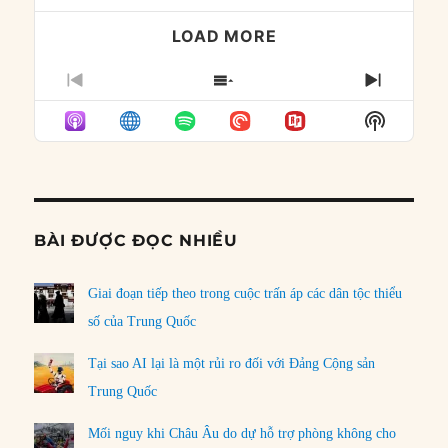
LOAD MORE
PREVIOUS
SHOW
NEXT
EPISODE
EPISODES
EPISO
Show
LIST
Podcast
Informat
BÀI ĐƯỢC ĐỌC NHIỀU
Giai đoạn tiếp theo trong cuộc trấn áp các dân tộc thiểu
số của Trung Quốc
Tại sao AI lại là một rủi ro đối với Đảng Cộng sản
Trung Quốc
Mối nguy khi Châu Âu do dự hỗ trợ phòng không cho