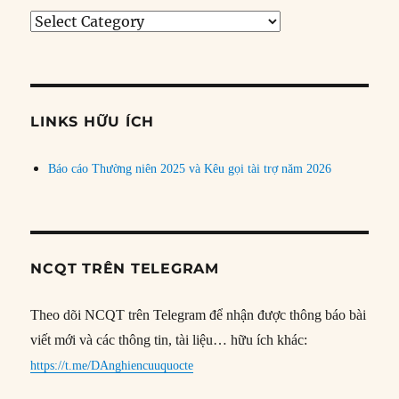
Tìm
bài
theo
chủ
đề
LINKS HỮU ÍCH
Báo cáo Thường niên 2025 và Kêu gọi tài trợ năm 2026
NCQT TRÊN TELEGRAM
Theo dõi NCQT trên Telegram để nhận được thông báo bài
viết mới và các thông tin, tài liệu… hữu ích khác:
https://t.me/DAnghiencuuquocte