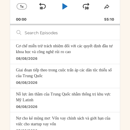
1
X
SKIP
PLAY
JUMP
CHANGE
SHARE
PLAYBACK
THIS
BACKWARD
PAUSE
FORWARD
00:00
RATE
55:10
EPISOD
Search
Episodes
Cơ chế miễn trừ trách nhiệm đối với các quyết định đầu tư
khoa học và công nghệ rủi ro cao
08/08/2026
Giai đoạn tiếp theo trong cuộc trấn áp các dân tộc thiểu số
của Trung Quốc
06/08/2026
Nỗ lực âm thầm của Trung Quốc nhằm thống trị khu vực
Mỹ Latinh
06/08/2026
Nợ cho kẻ mộng mơ: Vốn vay chính sách và giới hạn của
việc cho startup vay vốn