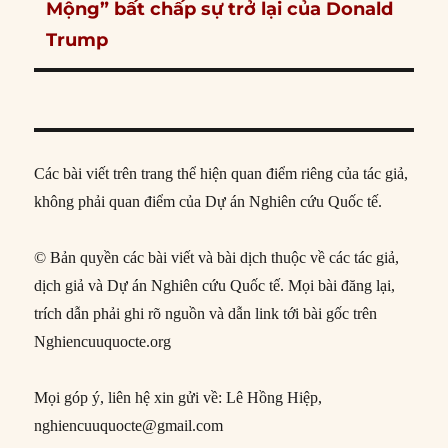
post:
Mộng” bất chấp sự trở lại của Donald
Trump
Các bài viết trên trang thể hiện quan điểm riêng của tác giả,
không phải quan điểm của Dự án Nghiên cứu Quốc tế.
© Bản quyền các bài viết và bài dịch thuộc về các tác giả,
dịch giả và Dự án Nghiên cứu Quốc tế. Mọi bài đăng lại,
trích dẫn phải ghi rõ nguồn và dẫn link tới bài gốc trên
Nghiencuuquocte.org
Mọi góp ý, liên hệ xin gửi về: Lê Hồng Hiệp,
nghiencuuquocte@gmail.com