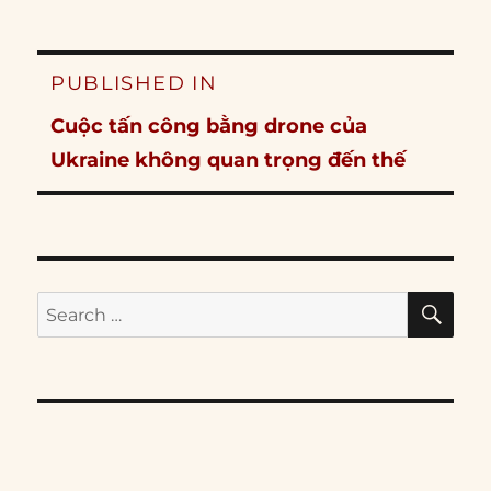
Post
PUBLISHED IN
navigation
Cuộc tấn công bằng drone của
Ukraine không quan trọng đến thế
SE
Search
for: