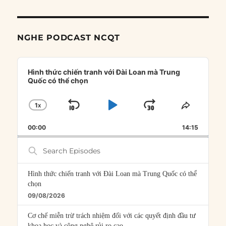
NGHE PODCAST NCQT
Audio
Player
Hình thức chiến tranh với Đài Loan mà Trung
Quốc có thể chọn
1
X
SKIP
PLAY
JUMP
CHANGE
SHARE
PLAYBACK
THIS
BACKWARD
PAUSE
FORWARD
00:00
RATE
14:15
EPISOD
Search
Episodes
Hình thức chiến tranh với Đài Loan mà Trung Quốc có thể
chọn
09/08/2026
Cơ chế miễn trừ trách nhiệm đối với các quyết định đầu tư
khoa học và công nghệ rủi ro cao