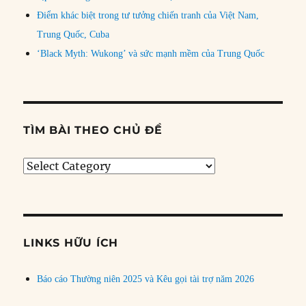
Điểm khác biệt trong tư tưởng chiến tranh của Việt Nam,
Trung Quốc, Cuba
‘Black Myth: Wukong’ và sức mạnh mềm của Trung Quốc
TÌM BÀI THEO CHỦ ĐỀ
Tìm
bài
theo
chủ
đề
LINKS HỮU ÍCH
Báo cáo Thường niên 2025 và Kêu gọi tài trợ năm 2026