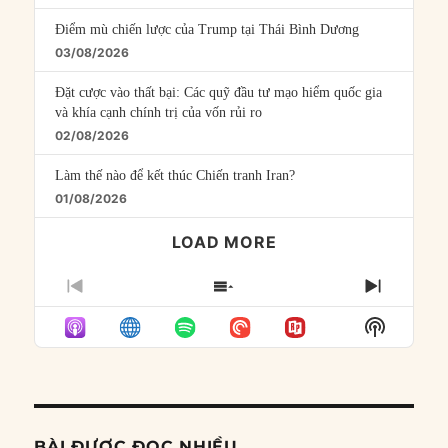
Điểm mù chiến lược của Trump tại Thái Bình Dương
03/08/2026
Đặt cược vào thất bại: Các quỹ đầu tư mạo hiểm quốc gia
và khía cạnh chính trị của vốn rủi ro
02/08/2026
Làm thế nào để kết thúc Chiến tranh Iran?
01/08/2026
LOAD MORE
PREVIOUS
SHOW
NEXT
EPISODE
EPISODES
EPISO
Show
LIST
Podcast
Informat
BÀI ĐƯỢC ĐỌC NHIỀU