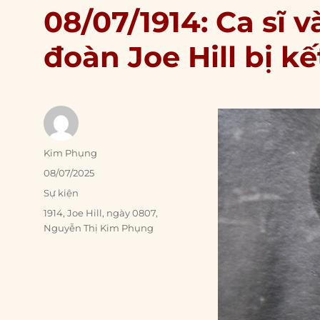
08/07/1914: Ca sĩ 
đoàn Joe Hill bị kế
Author
Kim Phụng
Posted
08/07/2025
on
Categories
Sự kiện
Tags
1914
,
Joe Hill
,
ngày 0807
,
Nguyễn Thị Kim Phụng