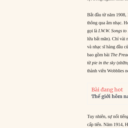
Bắt đầu từ năm 1908, 
thông qua âm nhạc. H
gọi là
I.W.W. Songs to
lửa bất mãn)
.
Chỉ vài n
và nhạc sĩ hàng đầu c
bao gồm bài
The Preac
từ
pie in the sky
(những
thành viên Wobblies nổ
Bài đang hot
Thế giới hôm n
Tuy nhiên, sự nổi tiế
cấp tiến. Năm 1914, Hi