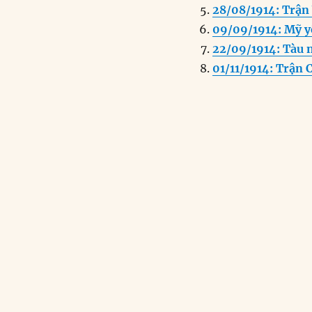
o
n
28/08/1914: Trận
k
09/09/1914: Mỹ y
22/09/1914: Tàu 
01/11/1914: Trận 