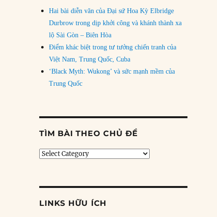
Hai bài diễn văn của Đại sứ Hoa Kỳ Elbridge
Durbrow trong dịp khởi công và khánh thành xa
lộ Sài Gòn – Biên Hòa
Điểm khác biệt trong tư tưởng chiến tranh của
Việt Nam, Trung Quốc, Cuba
‘Black Myth: Wukong’ và sức mạnh mềm của
Trung Quốc
TÌM BÀI THEO CHỦ ĐỀ
Tìm
bài
theo
chủ
đề
LINKS HỮU ÍCH