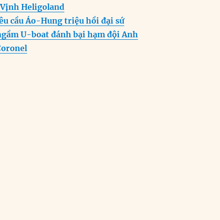
er
p
m
 Vịnh Heligoland
êu cầu Áo-Hung triệu hồi đại sứ
ngầm U-boat đánh bại hạm đội Anh
Coronel