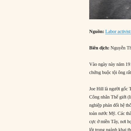
Nguồn:
Labor activist
Biên dịch:
Nguyễn Th
Vào ngày này năm 1914,
chứng buộc tội ông rất 
Joe Hill là người gố
Công nhân Thế giới (I
nghiệp phản đối hệ th
toàn nước Mỹ. Các thà
cực ở miền Tây, nơi họ
lột trong ngành khai th