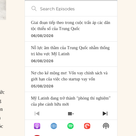
Search
Episodes
Giai đoạn tiếp theo trong cuộc trấn áp các dân
tộc thiểu số của Trung Quốc
06/08/2026
Nỗ lực âm thầm của Trung Quốc nhằm thống
trị khu vực Mỹ Latinh
06/08/2026
Nợ cho kẻ mộng mơ: Vốn vay chính sách và
giới hạn của việc cho startup vay vốn
05/08/2026
hức
Mỹ Latinh đang trở thành “phòng thí nghiệm”
g
của phe cánh hữu mới
ên
04/08/2026
PREVIOUS
SHOW
NEXT
h
EPISODE
EPISODES
EPISODE
Tại sao Trung Quốc phủ nhận cuộc gặp với
Show
óc
LIST
Ngoại trưởng Nhật Bản?
Podcast