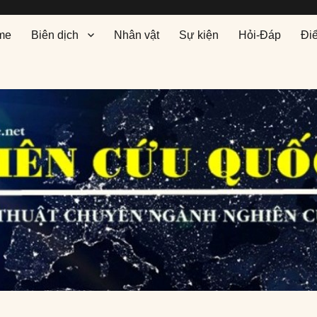
me
Biên dịch
Nhân vật
Sự kiện
Hỏi-Đáp
Đi