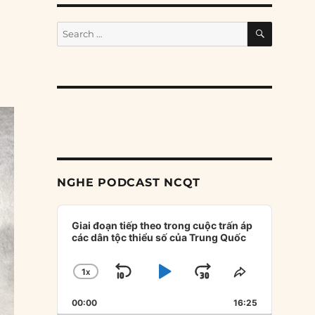
g
SEARCH
Search
for:
NGHE PODCAST NCQT
Audio
Player
Giai đoạn tiếp theo trong cuộc trấn áp
các dân tộc thiểu số của Trung Quốc
1
X
SKIP
PLAY
JUMP
CHANGE
SHARE
PLAYBACK
THIS
BACKWARD
PAUSE
FORWARD
00:00
RATE
16:25
EPISODE