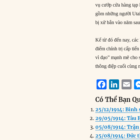
vụ cướp cửa hàng tạp 
gồm những người Utah 
bị xử bắn vào năm sau
Kể từ đó đến nay, các h
điểm chính trị cấp tiến
vì đạo” mạnh mẽ cho s
thông điệp cuối cùng n
F
Li
E
a
n
Có Thể Bạn Q
c
k
a
25/12/1914: Binh
e
e
l
29/05/1914: Tàu 
b
d
05/08/1914: Trận 
o
I
25/08/1914: Đức t