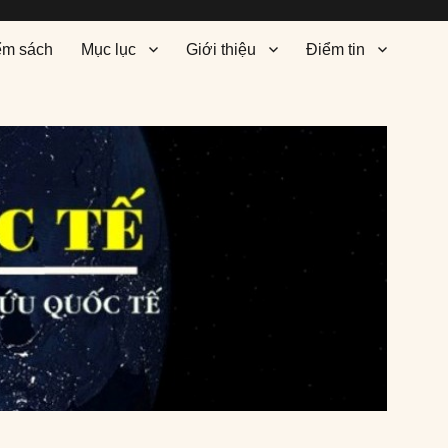
ểm sách
Mục lục
Giới thiệu
Điểm tin