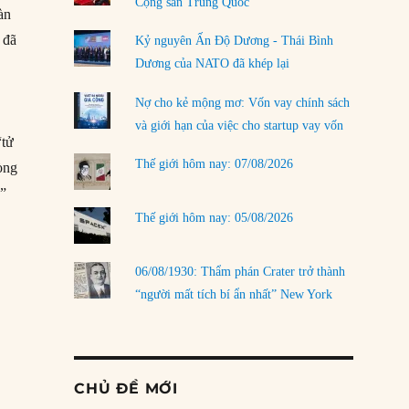
Cộng sản Trung Quốc
àn
 đã
Kỷ nguyên Ấn Độ Dương - Thái Bình
Dương của NATO đã khép lại
Nợ cho kẻ mộng mơ: Vốn vay chính sách
và giới hạn của việc cho startup vay vốn
“tử
Thế giới hôm nay: 07/08/2026
òng
!”
Thế giới hôm nay: 05/08/2026
06/08/1930: Thẩm phán Crater trở thành
“người mất tích bí ẩn nhất” New York
CHỦ ĐỀ MỚI