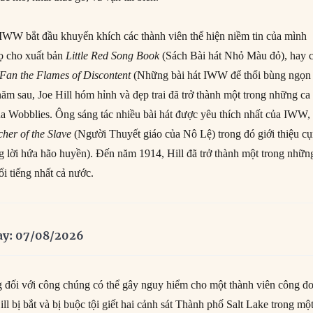
IWW bắt đầu khuyến khích các thành viên thể hiện niềm tin của mình
ọ cho xuất bản
Little Red Song Book
(Sách Bài hát Nhỏ Màu đỏ), hay 
 Fan the Flames of Discontent
(Những bài hát IWW để thổi bùng ngọn
ăm sau, Joe Hill hóm hỉnh và đẹp trai đã trở thành một trong những ca 
ủa Wobblies. Ông sáng tác nhiều bài hát được yêu thích nhất của IWW,
her of the Slave
(Người Thuyết giáo của Nô Lệ) trong đó giới thiệu c
 lời hứa hão huyền). Đến năm 1914, Hill đã trở thành một trong nhữn
i tiếng nhất cả nước.
ay: 07/08/2026
ng đối với công chúng có thể gây nguy hiểm cho một thành viên công đ
ll bị bắt và bị buộc tội giết hai cảnh sát Thành phố Salt Lake trong mộ