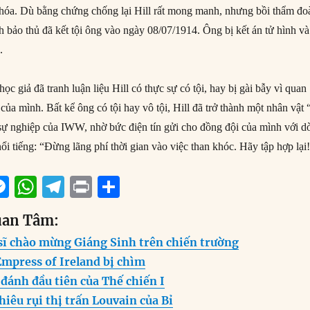
hóa. Dù bằng chứng chống lại Hill rất mong manh, nhưng bồi thẩm đo
bảo thủ đã kết tội ông vào ngày 08/07/1914. Ông bị kết án tử hình và
.
ọc giả đã tranh luận liệu Hill có thực sự có tội, hay bị gài bẫy vì quan
 của mình. Bất kể ông có tội hay vô tội, Hill đã trở thành một nhân vật 
ự nghiệp của IWW, nhờ bức điện tín gửi cho đồng đội của mình với d
ổi tiếng: “Đừng lãng phí thời gian vào việc than khóc. Hãy tập hợp lại
M
W
T
P
S
m
e
h
el
ri
h
uan Tâm:
i
ss
at
e
n
a
 sĩ chào mừng Giáng Sinh trên chiến trường
e
s
g
t
re
Empress of Ireland bị chìm
n
A
r
đánh đầu tiên của Thế chiến I
g
p
a
hiêu rụi thị trấn Louvain của Bỉ