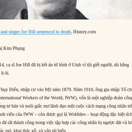
 and singer Joe Hill sentenced to death
, History.com
ị Kim Phụng
 ca sĩ Joe Hill đã bị kết án tử hình ở Utah vì tội giết người, dù bằng
ít ỏi.
c Thụy Điển, nhập cư vào Mỹ năm 1879. Năm 1910, ông gia nhập Tổ c
nternational Workers of the World, IWW), vốn là một nghiệp đoàn côn
ống tư bản và nuôi giấc mơ lãnh đạo một cuộc cách mạng công nhân tr
nh viên của IWW – còn được gọi là Wobblies – hoạt động đặc biệt tíc
 đã rất thành công trong việc tập hợp các công nhân bị ngược đãi và b
ác mỏ, khai thác gỗ, và vận tải biển.