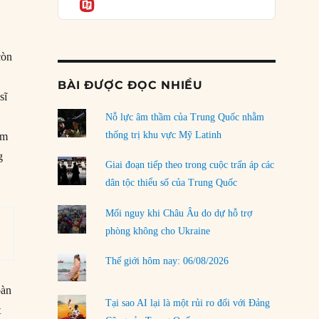
Informatio
04/08/2026
Điểm mù chiến lược của Trump tại Thái Bình
Dương
còn
03/08/2026
BÀI ĐƯỢC ĐỌC NHIỀU
Đặt cược vào thất bại: Các quỹ đầu tư mạo
sĩ
hiểm quốc gia và khía cạnh chính trị của vốn
rủi ro
Nỗ lực âm thầm của Trung Quốc nhằm
02/08/2026
thống trị khu vực Mỹ Latinh
ụm
g
Làm thế nào để kết thúc Chiến tranh Iran?
Giai đoạn tiếp theo trong cuộc trấn áp các
01/08/2026
dân tộc thiểu số của Trung Quốc
Chiến lược kế tiếp của Bắc Kinh ở Biển Đông
Mối nguy khi Châu Âu do dự hỗ trợ
31/07/2026
phòng không cho Ukraine
Trật tự thế giới mới: Các nước nhỏ sẽ luôn
Thế giới hôm nay: 06/08/2026
phải chịu đựng?
30/07/2026
oàn
Tại sao AI lại là một rủi ro đối với Đảng
t
LOAD MORE