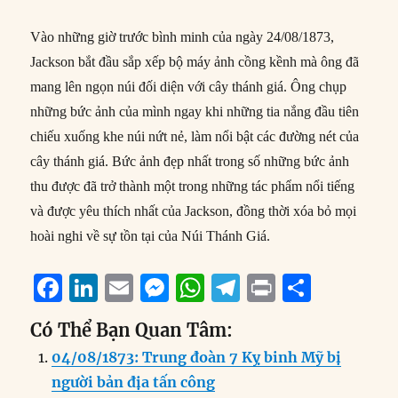
Vào những giờ trước bình minh của ngày 24/08/1873,
Jackson bắt đầu sắp xếp bộ máy ảnh cồng kềnh mà ông đã
mang lên ngọn núi đối diện với cây thánh giá. Ông chụp
những bức ảnh của mình ngay khi những tia nắng đầu tiên
chiếu xuống khe núi nứt nẻ, làm nổi bật các đường nét của
cây thánh giá. Bức ảnh đẹp nhất trong số những bức ảnh
thu được đã trở thành một trong những tác phẩm nổi tiếng
và được yêu thích nhất của Jackson, đồng thời xóa bỏ mọi
hoài nghi về sự tồn tại của Núi Thánh Giá.
F
Li
E
M
W
T
P
S
a
n
m
e
h
el
ri
h
Có Thể Bạn Quan Tâm:
c
k
ai
ss
at
e
n
a
04/08/1873: Trung đoàn 7 Kỵ binh Mỹ bị
e
e
l
e
s
g
t
re
người bản địa tấn công