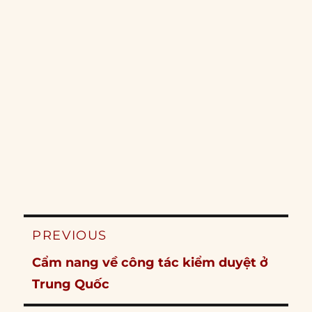
Post
PREVIOUS
navigation
Previous
Cẩm nang về công tác kiểm duyệt ở
post:
Trung Quốc