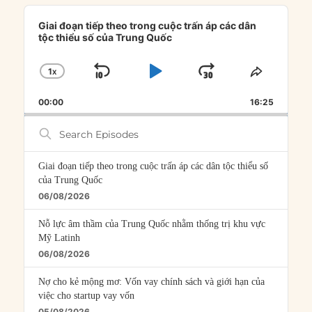
Audio
Player
Giai đoạn tiếp theo trong cuộc trấn áp các dân
tộc thiểu số của Trung Quốc
1
X
SKIP
PLAY
JUMP
CHANGE
SHARE
PLAYBACK
THIS
BACKWARD
PAUSE
FORWARD
00:00
RATE
16:25
EPISOD
Search
Episodes
Giai đoạn tiếp theo trong cuộc trấn áp các dân tộc thiểu số
của Trung Quốc
06/08/2026
Nỗ lực âm thầm của Trung Quốc nhằm thống trị khu vực
Mỹ Latinh
06/08/2026
Nợ cho kẻ mộng mơ: Vốn vay chính sách và giới hạn của
việc cho startup vay vốn
05/08/2026