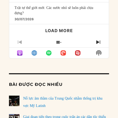
Trật tự thế giới mới: Các nước nhỏ sẽ luôn phải chịu
đựng?
30/07/2026
LOAD MORE
PREVIOUS
SHOW
NEXT
EPISODE
EPISODES
EPISO
Show
LIST
Podcast
Informat
BÀI ĐƯỢC ĐỌC NHIỀU
Nỗ lực âm thầm của Trung Quốc nhằm thống trị khu
vực Mỹ Latinh
Giai đoạn tiếp theo trong cuộc trấn áp các dân tộc thiểu