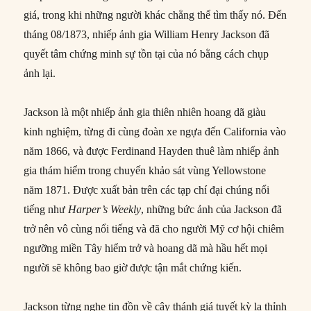
giá, trong khi những người khác chẳng thể tìm thấy nó. Đến
tháng 08/1873, nhiếp ảnh gia William Henry Jackson đã
quyết tâm chứng minh sự tồn tại của nó bằng cách chụp
ảnh lại.
Jackson là một nhiếp ảnh gia thiên nhiên hoang dã giàu
kinh nghiệm, từng đi cùng đoàn xe ngựa đến California vào
năm 1866, và được Ferdinand Hayden thuê làm nhiếp ảnh
gia thám hiểm trong chuyến khảo sát vùng Yellowstone
năm 1871. Được xuất bản trên các tạp chí đại chúng nổi
tiếng như
Harper’s Weekly
, những bức ảnh của Jackson đã
trở nên vô cùng nổi tiếng và đã cho người Mỹ cơ hội chiêm
ngưỡng miền Tây hiểm trở và hoang dã mà hầu hết mọi
người sẽ không bao giờ được tận mắt chứng kiến.
Jackson từng nghe tin đồn về cây thánh giá tuyết kỳ lạ thỉnh