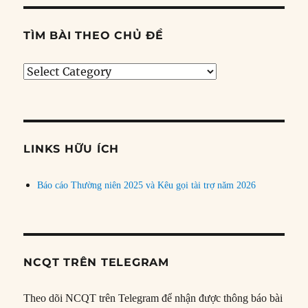
TÌM BÀI THEO CHỦ ĐỀ
Tìm
bài
theo
chủ
đề
LINKS HỮU ÍCH
Báo cáo Thường niên 2025 và Kêu gọi tài trợ năm 2026
NCQT TRÊN TELEGRAM
Theo dõi NCQT trên Telegram để nhận được thông báo bài