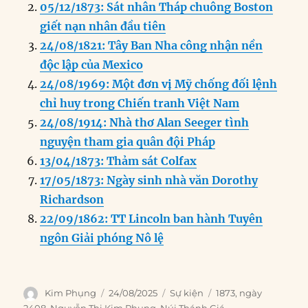
b
d
n
A
r
05/12/1873: Sát nhân Tháp chuông Boston
o
I
g
p
a
giết nạn nhân đầu tiên
o
n
er
p
m
24/08/1821: Tây Ban Nha công nhận nền
k
độc lập của Mexico
24/08/1969: Một đơn vị Mỹ chống đối lệnh
chỉ huy trong Chiến tranh Việt Nam
24/08/1914: Nhà thơ Alan Seeger tình
nguyện tham gia quân đội Pháp
13/04/1873: Thảm sát Colfax
17/05/1873: Ngày sinh nhà văn Dorothy
Richardson
22/09/1862: TT Lincoln ban hành Tuyên
ngôn Giải phóng Nô lệ
Author
Posted
Categories
Tags
Kim Phụng
24/08/2025
Sự kiện
1873
,
ngày
on
2408
,
Nguyễn Thị Kim Phụng
,
Núi Thánh Giá