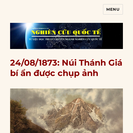
MENU
Nghiên cứu quốc tế
24/08/1873: Núi Thánh Giá
bí ẩn được chụp ảnh