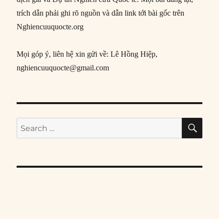
trích dẫn phải ghi rõ nguồn và dẫn link tới bài gốc trên
Nghiencuuquocte.org
Mọi góp ý, liên hệ xin gửi về: Lê Hồng Hiệp,
nghiencuuquocte@gmail.com
SE
Search
for: