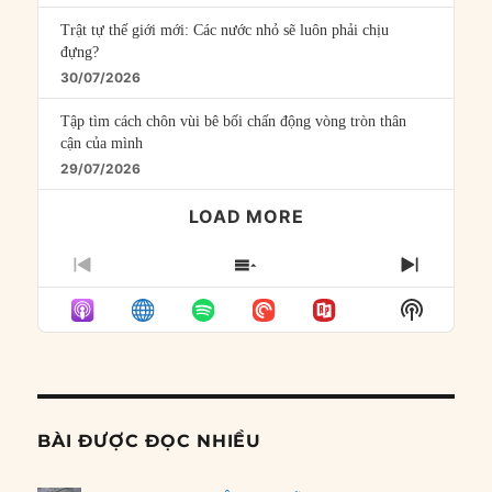
Trật tự thế giới mới: Các nước nhỏ sẽ luôn phải chịu
đựng?
30/07/2026
Tập tìm cách chôn vùi bê bối chấn động vòng tròn thân
cận của mình
29/07/2026
LOAD MORE
PREVIOUS
SHOW
NEXT
EPISODE
EPISODES
EPISO
Show
LIST
Podcast
Informat
BÀI ĐƯỢC ĐỌC NHIỀU