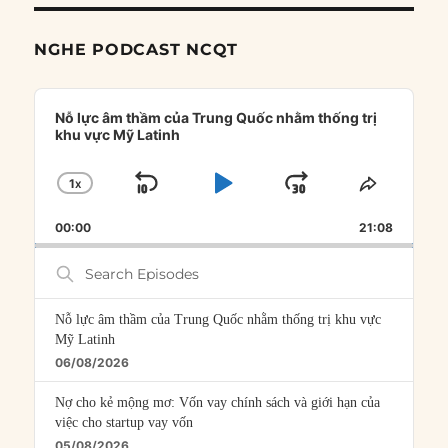
NGHE PODCAST NCQT
Audio
Player
Nỗ lực âm thầm của Trung Quốc nhằm thống trị
khu vực Mỹ Latinh
1
X
SKIP
PLAY
JUMP
CHANGE
SHARE
PLAYBACK
THIS
BACKWARD
PAUSE
FORWARD
00:00
RATE
21:08
EPISOD
Search
Episodes
Nỗ lực âm thầm của Trung Quốc nhằm thống trị khu vực
Mỹ Latinh
06/08/2026
Nợ cho kẻ mộng mơ: Vốn vay chính sách và giới hạn của
việc cho startup vay vốn
05/08/2026