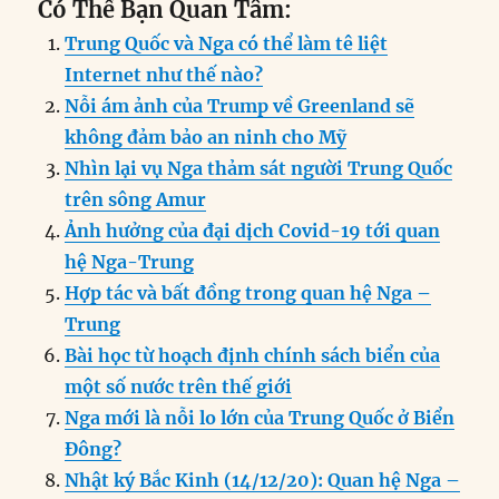
Có Thể Bạn Quan Tâm:
c
k
ai
ss
at
e
n
a
Trung Quốc và Nga có thể làm tê liệt
e
e
l
e
s
g
t
re
Internet như thế nào?
b
d
n
A
r
Nỗi ám ảnh của Trump về Greenland sẽ
o
I
g
p
a
không đảm bảo an ninh cho Mỹ
o
n
er
p
m
Nhìn lại vụ Nga thảm sát người Trung Quốc
k
trên sông Amur
Ảnh hưởng của đại dịch Covid-19 tới quan
hệ Nga-Trung
Hợp tác và bất đồng trong quan hệ Nga –
Trung
Bài học từ hoạch định chính sách biển của
một số nước trên thế giới
Nga mới là nỗi lo lớn của Trung Quốc ở Biển
Đông?
Nhật ký Bắc Kinh (14/12/20): Quan hệ Nga –