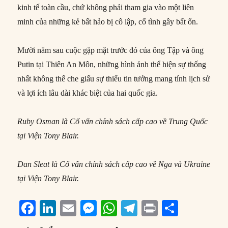
kinh tế toàn cầu, chứ không phải tham gia vào một liên
minh của những kẻ bất hảo bị cô lập, cố tình gây bất ổn.
Mười năm sau cuộc gặp mặt trước đó của ông Tập và ông
Putin tại Thiên An Môn, những hình ảnh thể hiện sự thống
nhất không thể che giấu sự thiếu tin tưởng mang tính lịch sử
và lợi ích lâu dài khác biệt của hai quốc gia.
Ruby Osman là Cố vấn chính sách cấp cao về Trung Quốc
tại Viện Tony Blair.
Dan Sleat là Cố vấn chính sách cấp cao về Nga và Ukraine
tại Viện Tony Blair.
F
Li
E
M
W
T
P
S
a
n
m
e
h
el
ri
h