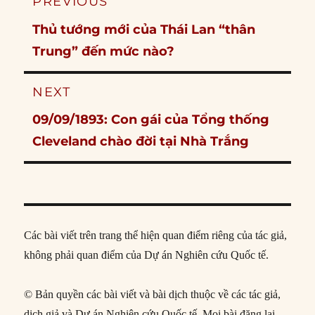
PREVIOUS
navigation
Previous
Thủ tướng mới của Thái Lan “thân
post:
Trung” đến mức nào?
NEXT
Next
09/09/1893: Con gái của Tổng thống
post:
Cleveland chào đời tại Nhà Trắng
Các bài viết trên trang thể hiện quan điểm riêng của tác giả,
không phải quan điểm của Dự án Nghiên cứu Quốc tế.
© Bản quyền các bài viết và bài dịch thuộc về các tác giả,
dịch giả và Dự án Nghiên cứu Quốc tế. Mọi bài đăng lại,