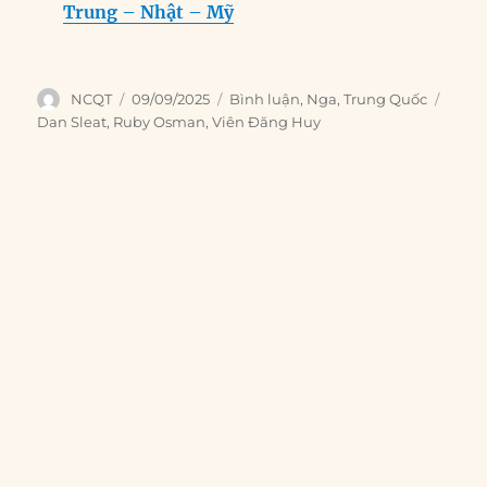
Trung – Nhật – Mỹ
Author
Posted
Categories
Tags
NCQT
09/09/2025
Bình luận
,
Nga
,
Trung Quốc
on
Dan Sleat
,
Ruby Osman
,
Viên Đăng Huy