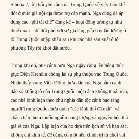
Siberia 2, từ chối yêu cầu của Trung Quốc về việc bán khí
đốt ở mức giá nội địa được trợ cấp mạnh. Nga cũng đã áp
dụng các “phí tái chế” đáng kể – hoạt động tương tự như
thuế quan – để đối phó với sự gia tăng gấp bảy lần lượng ô
tô Trung Quốc nhập khẩu sau khi các nhà sản xuất ô tô
phương Tây rời khỏi đất nước.
Trong khi đó, phe cánh hữu Nga ngày càng lên tiếng thúc
giục Điện Kremlin chống lại sự phụ thuộc vào Trung Quốc.
Nhận thấy vùng Viễn Đông thưa dân của Nga nằm cạnh
dân số khổng lồ của Trung Quốc một cách không thoải mái,
các nhà bình luận theo chủ nghĩa dân tộc cảnh báo rằng
người Trung Quốc chưa quên “các lãnh thổ đã mất”, và
chắc chắn thèm muốn nguồn năng lượng và nguyên liệu thô
giá rẻ của Nga. Lập luận của họ dựa trên lịch sử và bản sắc,
không chỉ kinh tế, để củng cố một nền chính trị từ chối vai