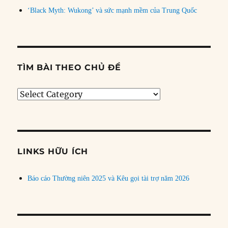
‘Black Myth: Wukong’ và sức mạnh mềm của Trung Quốc
TÌM BÀI THEO CHỦ ĐỀ
Tìm
bài
theo
chủ
đề
LINKS HỮU ÍCH
Báo cáo Thường niên 2025 và Kêu gọi tài trợ năm 2026